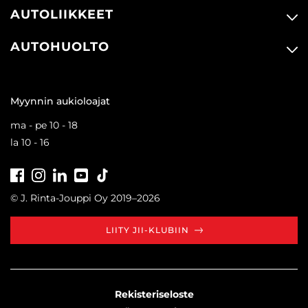
AUTOLIIKKEET
AUTOHUOLTO
Myynnin aukioloajat
ma - pe 10 - 18
la 10 - 16
Facebook
Instagram
LinkedIn
Youtube
Tiktok
© J. Rinta-Jouppi Oy 2019–2026
LIITY JII-KLUBIIN
Rekisteriseloste