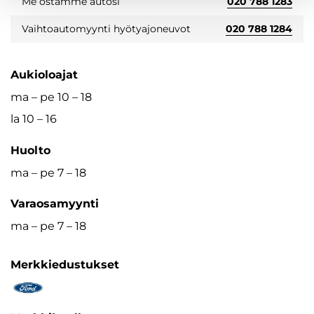
Me ostamme autosi
020 788 1283
Vaihtoautomyynti hyötyajoneuvot
020 788 1284
Aukioloajat
ma – pe 10 – 18
la 10 – 16
Huolto
ma – pe 7 – 18
Varaosamyynti
ma – pe 7 – 18
Merkkiedustukset