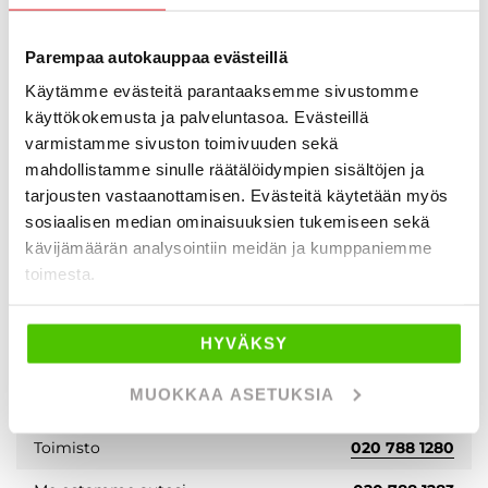
Vaihtoautomyynti
020 788 1283
Parempaa autokauppaa evästeillä
helsinki
@rintajouppi.fi
Käytämme evästeitä parantaaksemme sivustomme
Uudet Ford-henkilöautot
020 788 1282
käyttökokemusta ja palveluntasoa. Evästeillä
varmistamme sivuston toimivuuden sekä
Uudet Ford-hyötyajoneuvot
020 788 1285
mahdollistamme sinulle räätälöidympien sisältöjen ja
Moottoripyörämyynti ja -osto
020 788 1582
tarjousten vastaanottamisen. Evästeitä käytetään myös
sosiaalisen median ominaisuuksien tukemiseen sekä
Huolto
020 788 1281
kävijämäärän analysointiin meidän ja kumppaniemme
toimesta.
huolto.tikkurila
@rintajouppi.fi
Ford-merkkihuolto
020 788 1281
HYVÄKSY
Varaosamyynti
020 788 1289
MUOKKAA ASETUKSIA
varaosat.tikkurila
@rintajouppi.fi
Toimisto
020 788 1280