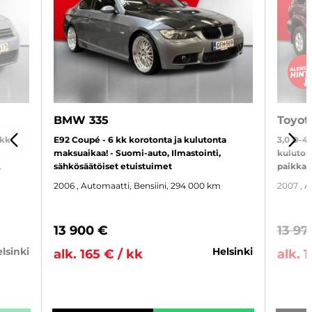
BMW 335
Toyot
 kk
E92 Coupé - 6 kk korotonta ja kulutonta
3,0 D-4D
EDELLINEN
SE
maksuaikaa! - Suomi-auto, Ilmastointi,
kuluton
,
sähkösäätöiset etuistuimet
paikkai
2006
, Automaatti, Bensiini, 294 000 km
2007
, 
13 900 €
13 97
helsinki
helsinki
alk. 165 € / kk
alk. 