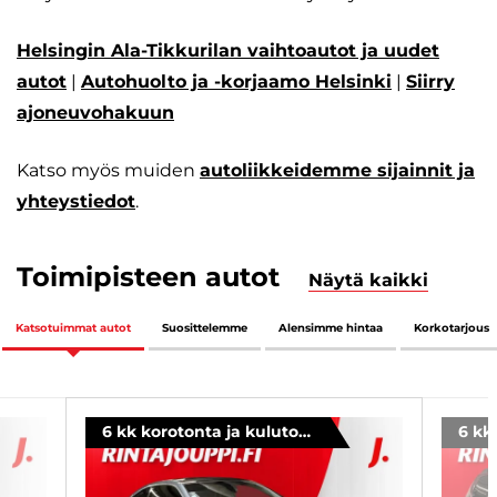
Helsingin Ala-Tikkurilan vaihtoautot ja uudet
autot
|
Autohuolto ja -korjaamo Helsinki
|
Siirry
ajoneuvohakuun
Katso myös muiden
autoliikkeidemme sijainnit ja
yhteystiedot
.
Toimipisteen autot
Näytä kaikki
Katsotuimmat autot
Suosittelemme
Alensimme hintaa
Korkotarjous
6 kk korotonta ja kulutonta