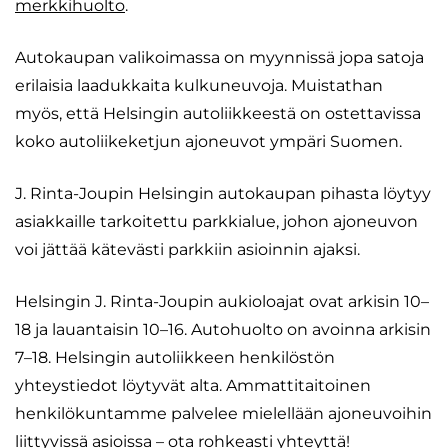
merkkihuolto
.
Autokaupan valikoimassa on myynnissä jopa satoja
erilaisia laadukkaita kulkuneuvoja. Muistathan
myös, että Helsingin autoliikkeestä on ostettavissa
koko autoliikeketjun ajoneuvot ympäri Suomen.
J. Rinta-Joupin Helsingin autokaupan pihasta löytyy
asiakkaille tarkoitettu parkkialue, johon ajoneuvon
voi jättää kätevästi parkkiin asioinnin ajaksi.
Helsingin J. Rinta-Joupin aukioloajat ovat arkisin 10–
18 ja lauantaisin 10–16. Autohuolto on avoinna arkisin
7–18. Helsingin autoliikkeen henkilöstön
yhteystiedot löytyvät alta. Ammattitaitoinen
henkilökuntamme palvelee mielellään ajoneuvoihin
liittyvissä asioissa – ota rohkeasti yhteyttä!