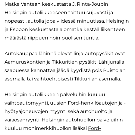
Matka Vantaan keskustasta J. Rinta-Joupin
Helsingin autoliikkeeseen taittuu sujuvasti ja
nopeasti, autolla jopa viidessä minuutissa. Helsingin
ja Espoon keskustasta ajomatka kestää liikenteen
määrästä riippuen noin puolisen tuntia.
Autokauppaa lähinnä olevat linja-autopysäkit ovat
Aamuruskontien ja Tikkuritien pysäkit. Lähijunalla
saapuessa kannattaa jäädä kyydistä pois Puistolan
asemalla tai vaihtoehtoisesti Tikkurilan asemalla.
Helsingin autoliikkeen palveluihin kuuluu
vaihtoautomyynti, uusien
Ford
-henkilöautojen ja -
hyötyajoneuvojen myynti sekä autohuolto ja
varaosamyynti. Helsingin autohuollon palveluihin
kuuluu monimerkkihuollon lisäksi
Ford-