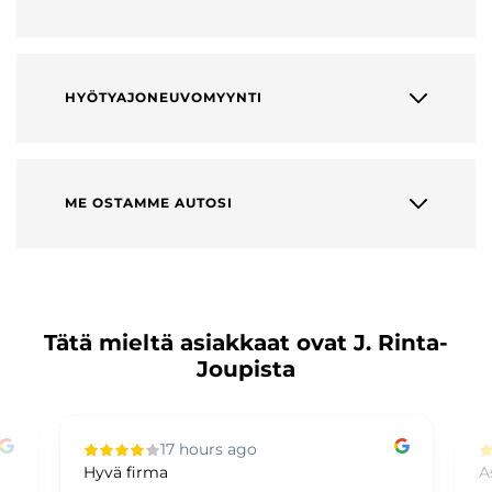
HYÖTYAJONEUVOMYYNTI
ME OSTAMME AUTOSI
Tätä mieltä asiakkaat ovat J. Rinta-
Joupista
17 hours ago
Hyvä firma
A