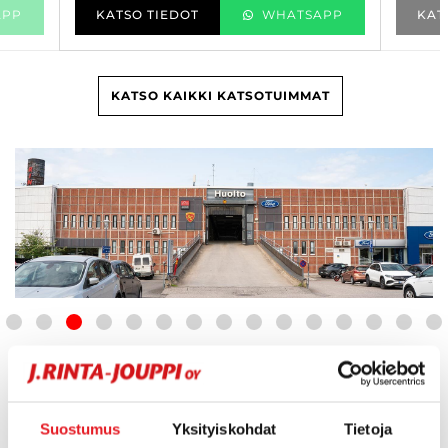
APP
KATSO TIEDOT
WHATSAPP
KAT
KATSO KAIKKI KATSOTUIMMAT
J. Rinta-Jouppi Helsinki -
Yhteystiedot
Suostumus
Yksityiskohdat
Tietoja