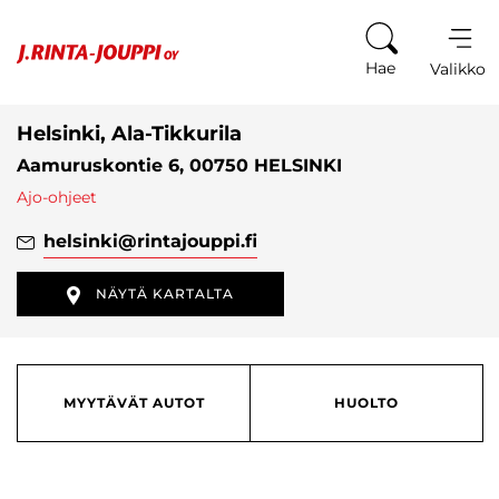
Siirry sisältöön
Hae
Valikko
Helsinki, Ala-Tikkurila
Aamuruskontie 6, 00750 HELSINKI
Ajo-ohjeet
helsinki
@rintajouppi.fi
NÄYTÄ KARTALTA
MYYTÄVÄT AUTOT
HUOLTO