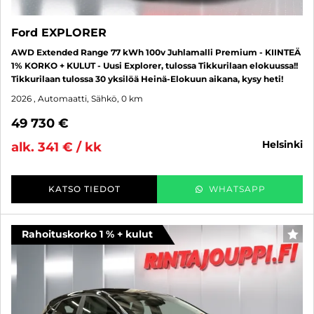
Ford EXPLORER
AWD Extended Range 77 kWh 100v Juhlamalli Premium - KIINTEÄ
1% KORKO + KULUT - Uusi Explorer, tulossa Tikkurilaan elokuussa!!
Tikkurilaan tulossa 30 yksilöä Heinä-Elokuun aikana, kysy heti!
2026
, Automaatti, Sähkö, 0 km
49 730 €
helsinki
alk. 341 € / kk
KATSO TIEDOT
WHATSAPP
Rahoituskorko 1 % + kulut
SUO