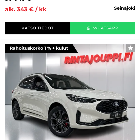
seinäjoki
alk. 343 € / kk
KATSO TIEDOT
WHATSAPP
Rahoituskorko 1 % + kulut
SUO