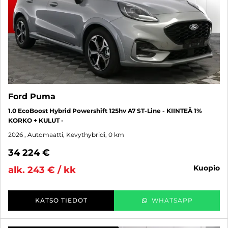
Ford Puma
1.0 EcoBoost Hybrid Powershift 125hv A7 ST-Line - KIINTEÄ 1%
KORKO + KULUT -
2026
, Automaatti, Kevythybridi, 0 km
34 224 €
kuopio
alk. 243 € / kk
KATSO TIEDOT
WHATSAPP