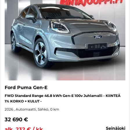
Ford Puma Gen-E
FWD Standard Range 46.8 kWh Gen-E 100v Juhlamalli - KIINTEÄ
1% KORKO + KULUT -
2026
, Automaatti, Sähkö, 0 km
32 690 €
seinäjoki
alk. 232 € / kk