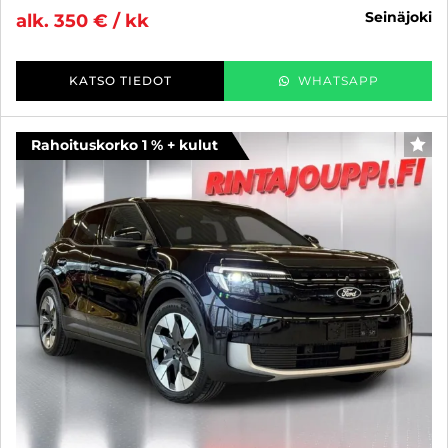
seinäjoki
alk. 350 € / kk
KATSO TIEDOT
WHATSAPP
Rahoituskorko 1 % + kulut
SUO