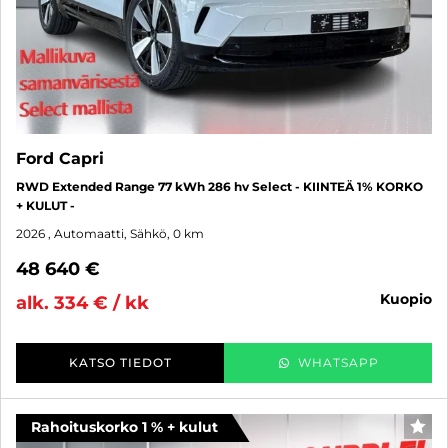
Ford Capri
RWD Extended Range 77 kWh 286 hv Select - KIINTEÄ 1% KORKO
+ KULUT -
2026
, Automaatti, Sähkö, 0 km
48 640 €
kuopio
alk. 334 € / kk
KATSO TIEDOT
WHATSAPP
Rahoituskorko 1 % + kulut
SUO