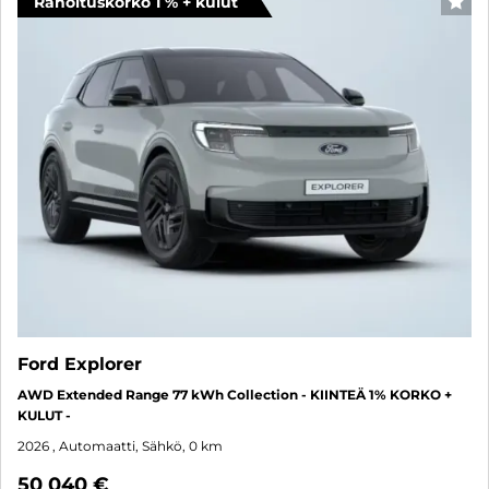
Rahoituskorko 1 % + kulut
SUO
Ford Explorer
AWD Extended Range 77 kWh Collection - KIINTEÄ 1% KORKO +
KULUT -
2026
, Automaatti, Sähkö, 0 km
50 040 €