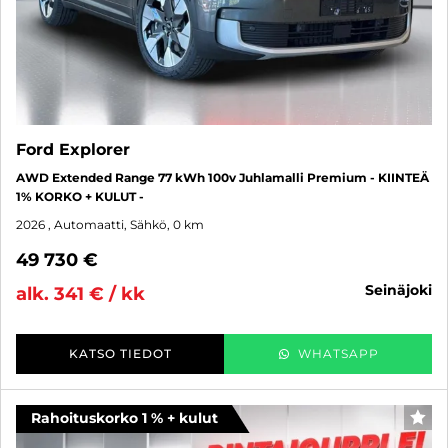
Ford Explorer
AWD Extended Range 77 kWh 100v Juhlamalli Premium - KIINTEÄ
1% KORKO + KULUT -
2026
, Automaatti, Sähkö, 0 km
49 730 €
seinäjoki
alk. 341 € / kk
KATSO TIEDOT
WHATSAPP
Rahoituskorko 1 % + kulut
SUO