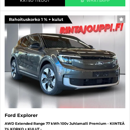
KATSO TIEDOT
WHATSAPP
Rahoituskorko 1 % + kulut
SUO
Ford Explorer
AWD Extended Range 77 kWh 100v Juhlamalli Premium - KIINTEÄ
1% KORKO + KULUT -