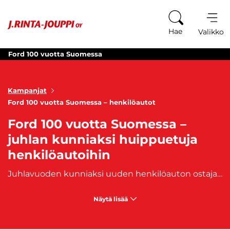
Siirry sisältöön
Hae
Valikko
Ford 100 vuotta Suomessa
Kampanjat
Ford 100 vuotta Suomessa – henkilöautot
Ford 100 vuotta Suomessa –
juhlan kunniaksi huippuetuja
henkilöautoihin
Juhlavuoden kunniaksi uuden henkilöauton ostajalle on tarjolla huippuetuja.
Näytä lisää