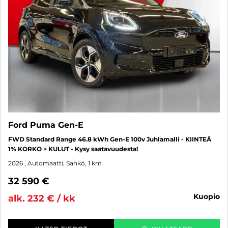
Ford Puma Gen-E
FWD Standard Range 46.8 kWh Gen-E 100v Juhlamalli - KIINTEÄ
1% KORKO + KULUT - Kysy saatavuudesta!
2026
, Automaatti, Sähkö, 1 km
32 590 €
kuopio
alk. 232 € / kk