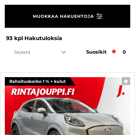
MUOKKAA HAKUEHTOJA
93
kpl
Hakutuloksia
Suosikit
Suos
0
Järjestä
Rahoituskorko 1 % + kulut
SUO