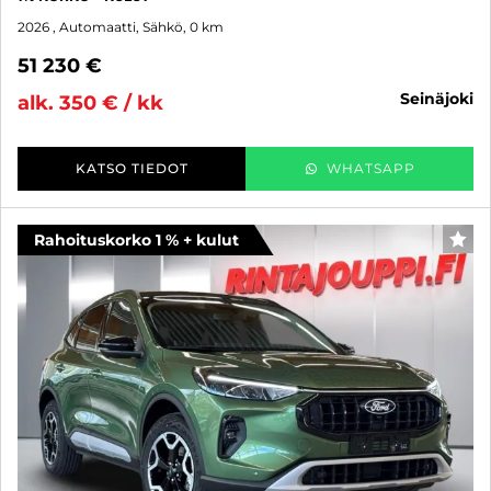
2026
, Automaatti, Sähkö, 0 km
51 230 €
seinäjoki
alk. 350 € / kk
KATSO TIEDOT
WHATSAPP
Rahoituskorko 1 % + kulut
SUO