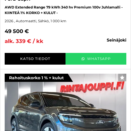
AWD Extended Range 79 kWh 340 hv Premium 100v Juhlamalli -
KIINTEÄ 1% KORKO + KULUT -
2026
, Automaatti, Sähkö, 1 000 km
49 500 €
seinäjoki
alk. 339 € / kk
KATSO TIEDOT
WHATSAPP
Rahoituskorko 1 % + kulut
SUO