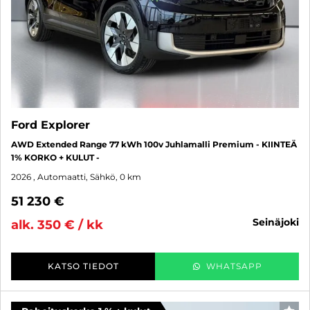
Ford Explorer
AWD Extended Range 77 kWh 100v Juhlamalli Premium - KIINTEÄ
1% KORKO + KULUT -
2026
, Automaatti, Sähkö, 0 km
51 230 €
seinäjoki
alk. 350 € / kk
KATSO TIEDOT
WHATSAPP