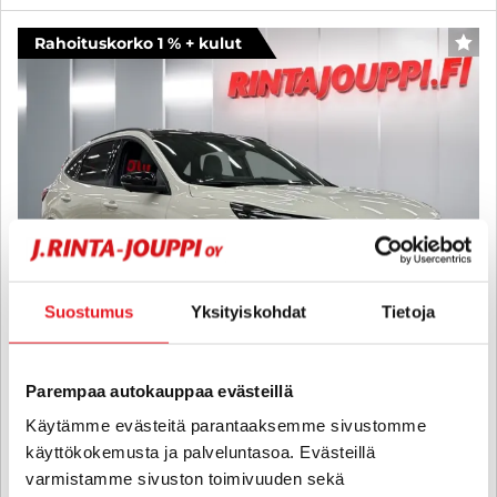
Rahoituskorko 1 % + kulut
SUO
Suostumus
Yksityiskohdat
Tietoja
Parempaa autokauppaa evästeillä
Ford Kuga
Käytämme evästeitä parantaaksemme sivustomme
2.5 Ladattava hybridi (PHEV) 243hv FWD CVT Sound Edition 100v
käyttökokemusta ja palveluntasoa. Evästeillä
Juhlamalli - KIINTEÄ 1% KORKO + KULUT - LED Marix ajovalot,
varmistamme sivuston toimivuuden sekä
Sähköisesti vapautettava Vetokoukku, Winter Pack