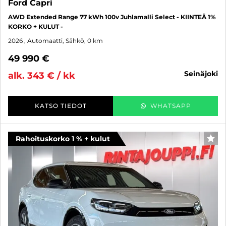
Ford Capri
AWD Extended Range 77 kWh 100v Juhlamalli Select - KIINTEÄ 1%
KORKO + KULUT -
2026
, Automaatti, Sähkö, 0 km
49 990 €
seinäjoki
alk. 343 € / kk
KATSO TIEDOT
WHATSAPP
Rahoituskorko 1 % + kulut
SUO