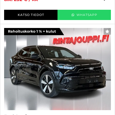
KATSO TIEDOT
WHATSAPP
Rahoituskorko 1 % + kulut
SUO