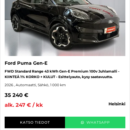
Ford Puma Gen-E
FWD Standard Range 43 kWh Gen-E Premium 100v Juhlamalli -
KIINTEÄ 1% KORKO + KULUT - Esittelyauto, kysy saatavuutta.
2026
, Automaatti, Sähkö, 1 000 km
35 240 €
helsinki
alk. 247 € / kk
KATSO TIEDOT
WHATSAPP