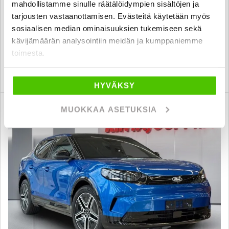
mahdollistamme sinulle räätälöidympien sisältöjen ja
2026
, Automaatti, Plug-in-hybridi, 2 000 km
tarjousten vastaanottamisen. Evästeitä käytetään myös
49 200 €
47 900 €
sosiaalisen median ominaisuuksien tukemiseen sekä
kävijämäärän analysointiin meidän ja kumppaniemme
kuopio
alk. 328 € / kk
toimesta.
KATSO TIEDOT
WHATSAPP
HYVÄKSY
Rahoituskorko 1 % + kulut
MUOKKAA ASETUKSIA
SUO