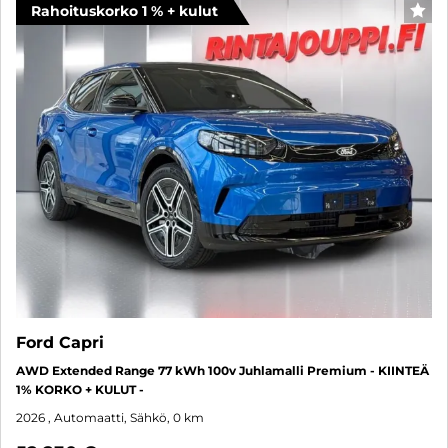
Rahoituskorko 1 % + kulut
SUO
Ford Capri
AWD Extended Range 77 kWh 100v Juhlamalli Premium - KIINTEÄ
1% KORKO + KULUT -
2026
, Automaatti, Sähkö, 0 km