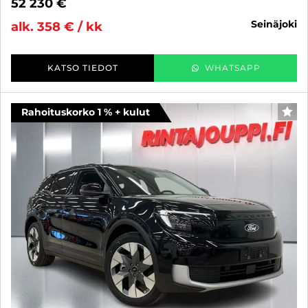
52 230 €
seinäjoki
alk. 358 € / kk
KATSO TIEDOT
WHATSAPP
Rahoituskorko 1 % + kulut
SUO