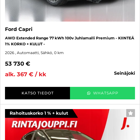
Ford Capri
AWD Extended Range 77 kWh 100v Juhlamalli Premium - KIINTEÄ
1% KORKO + KULUT -
2026
, Automaatti, Sähkö, 0 km
53 730 €
seinäjoki
alk. 367 € / kk
KATSO TIEDOT
WHATSAPP
Rahoituskorko 1 % + kulut
SUO