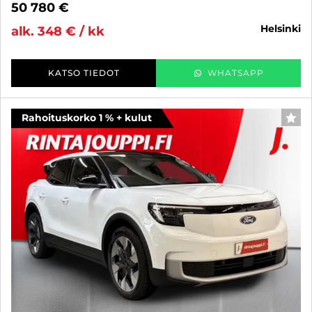
50 780 €
helsinki
alk. 348 € / kk
KATSO TIEDOT
WHATSAPP
Rahoituskorko 1 % + kulut
SUO