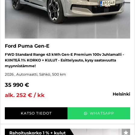
Ford Puma Gen-E
FWD Standard Range 43 kWh Gen-E Premium 100v Juhlamalli -
KIINTEÄ 1% KORKO + KULUT - Esittelyauto, kysy saatavuutta
myynnistämme!
2026
, Automaatti, Sähkö, 500 km
35 990 €
helsinki
alk. 252 € / kk
KATSO TIEDOT
WHATSAPP
Rahoituskorko 1 % + kulut
SUO