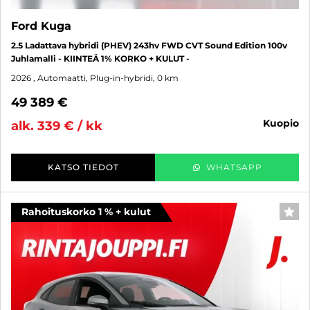
Ford Kuga
2.5 Ladattava hybridi (PHEV) 243hv FWD CVT Sound Edition 100v
Juhlamalli - KIINTEÄ 1% KORKO + KULUT -
2026
, Automaatti, Plug-in-hybridi, 0 km
49 389 €
kuopio
alk. 339 € / kk
KATSO TIEDOT
WHATSAPP
Rahoituskorko 1 % + kulut
SUO