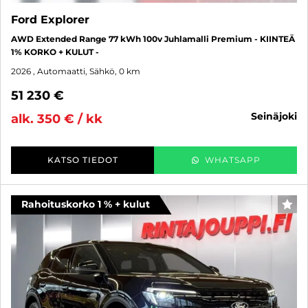
Ford Explorer
AWD Extended Range 77 kWh 100v Juhlamalli Premium - KIINTEÄ
1% KORKO + KULUT -
2026
, Automaatti, Sähkö, 0 km
51 230 €
seinäjoki
alk. 350 € / kk
KATSO TIEDOT
WHATSAPP
Rahoituskorko 1 % + kulut
SUO