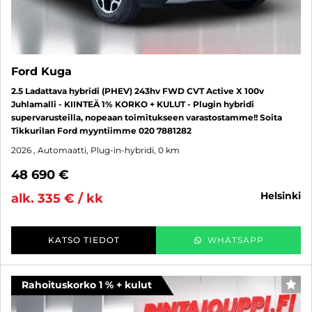
Ford Kuga
2.5 Ladattava hybridi (PHEV) 243hv FWD CVT Active X 100v
Juhlamalli - KIINTEÄ 1% KORKO + KULUT - Plugin hybridi
supervarusteilla, nopeaan toimitukseen varastostamme!! Soita
Tikkurilan Ford myyntiimme 020 7881282
2026
, Automaatti, Plug-in-hybridi, 0 km
48 690 €
helsinki
alk. 335 € / kk
KATSO TIEDOT
WHATSAPP
Rahoituskorko 1 % + kulut
SUO