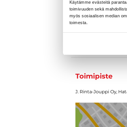
Käytämme evästeitä paranta
toimivuuden sekä mahdollista
myös sosiaalisen median om
Varustelu
toimesta.
Tekniset tiedo
Toimipiste
J. Rinta-Jouppi Oy, Ha