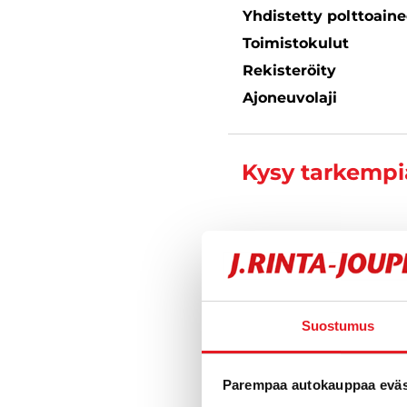
Yhdistetty polttoain
Toimistokulut
Rekisteröity
Ajoneuvolaji
Kysy tarkempia
Anton Lai
Automyyjä FI
040 711 9
Suostumus
Parempaa autokauppaa eväst