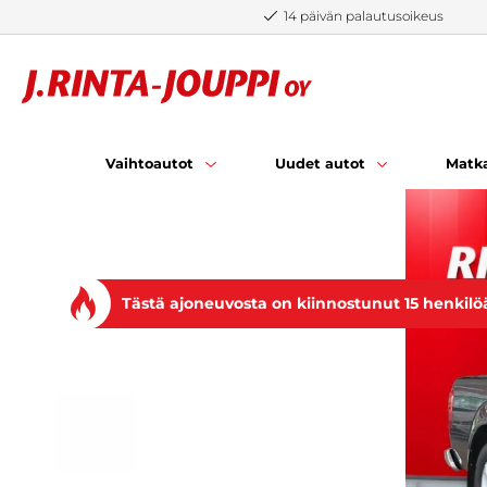
Siirry sisältöön
14 päivän palautusoikeus
Vaihtoautot
Uudet autot
Matka
Tästä ajoneuvosta on kiinnostunut 15 henkilö
EDELLINEN