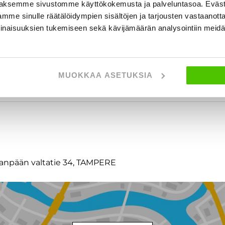
aksemme sivustomme käyttökokemusta ja palveluntasoa. Eväst
mme sinulle räätälöidympien sisältöjen ja tarjousten vastaanott
inaisuuksien tukemiseen sekä kävijämäärän analysointiin mei
MUOKKAA ASETUKSIA
t
tanpään valtatie 34, TAMPERE