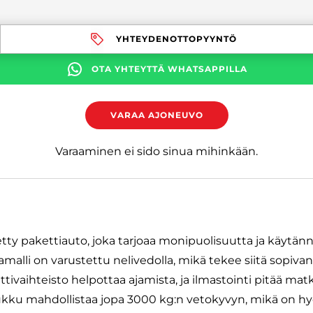
YHTEYDENOTTOPYYNTÖ
OTA YHTEYTTÄ WHATSAPPILLA
VARAA AJONEUVO
Varaaminen ei sido sinua mihinkään.
tty pakettiauto, joka tarjoaa monipuolisuutta ja käytännö
malli on varustettu nelivedolla, mikä tekee siitä sopivan e
ttivaihteisto helpottaa ajamista, ja ilmastointi pitää m
kku mahdollistaa jopa 3000 kg:n vetokyvyn, mikä on hyö