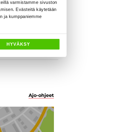
eillä varmistamme sivuston
amisen. Evästeitä käytetään
dän ja kumppaniemme
HYVÄKSY
Ajo-ohjeet