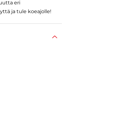
utta eri
ttä ja tule koeajolle!