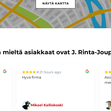
NÄYTÄ KARTTA
 mieltä asiakkaat ovat J. Rinta-Jou
21 hours ago
Hyvä firma
Asi
mer
Mikael Kalliokoski