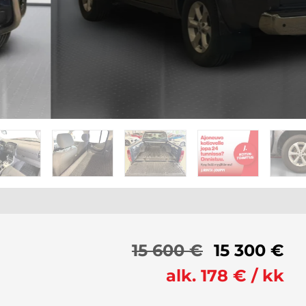
15 600 €
15 300 €
alk. 178 € / kk