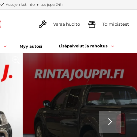
Autojen kotiintoimitus jopa 24h
Varaa huolto
Toimipisteet
t
Lisäpalvelut ja rahoitus
Myy autosi
SEURAAVA