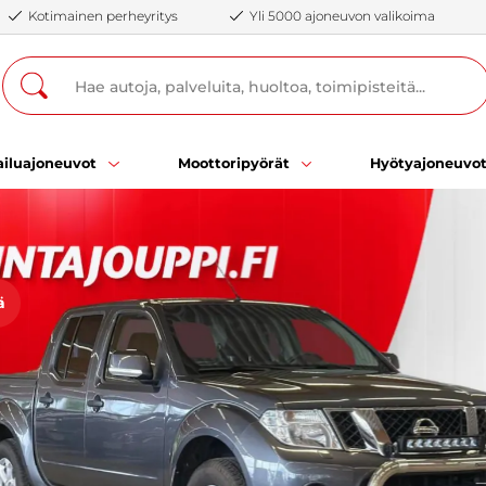
Kotimainen perheyritys
Yli 5000 ajoneuvon valikoima
iluajoneuvot
Moottoripyörät
Hyötyajoneuvo
ä