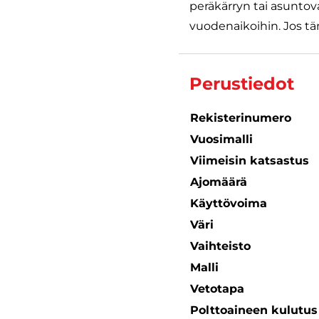
peräkärryn tai asuntov
vuodenaikoihin. Jos täm
Perustiedot
Rekisterinumero
Vuosimalli
Viimeisin katsastus
Ajomäärä
Käyttövoima
Väri
Vaihteisto
Malli
Vetotapa
Polttoaineen kulutu