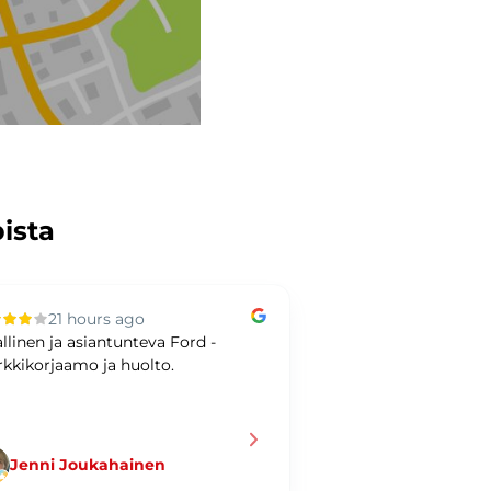
pista
21 hours ago
2 days ag
allinen ja asiantunteva Ford -
Bra bilaffär och bet
kkikorjaamo ja huolto.
SVENSKA!
Jenni Joukahainen
Ulf Hellman