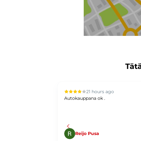
Tätä
 ago
21 hours ago
a, asiakasta
Autokauppana ok .
i.
en
Reijo Pusa