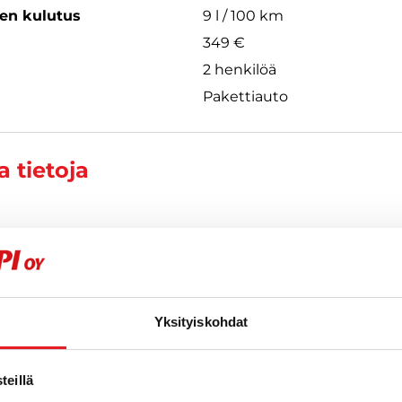
een kulutus
9 l / 100 km
349 €
2 henkilöä
Pakettiauto
 tietoja
kola
885
Yksityiskohdat
eillä