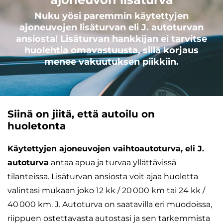
Nuku yösi paremmin käytettyjen
ajoneuvojen lisäturvan eli J. autoturvan
ansiosta! Lisäturvan hankkijan ei tarvitse
huolehtia omavastuusta, sillä korjaus
menee vakuutuksen piikkiin.
Siinä on jiitä, että autoilu on
huoletonta
Käytettyjen ajoneuvojen vaihtoautoturva, eli J.
autoturva
antaa apua ja turvaa yllättävissä
tilanteissa. Lisäturvan ansiosta voit ajaa huoletta
valintasi mukaan joko 12 kk / 20 000 km tai 24 kk /
40 000 km. J. Autoturva on saatavilla eri muodoissa,
riippuen ostettavasta autostasi ja sen tarkemmista