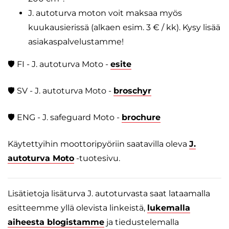
J. autoturva moton voit maksaa myös
kuukausierissä (alkaen esim. 3 € / kk). Kysy lisää
asiakaspalvelustamme!
🛡️ FI - J. autoturva Moto -
esite
🛡️ SV - J. autoturva Moto -
broschyr
🛡️ ENG - J. safeguard Moto -
brochure
Käytettyihin moottoripyöriin saatavilla oleva
J.
autoturva Moto
-tuotesivu.
Lisätietoja lisäturva J. autoturvasta saat lataamalla
esitteemme yllä olevista linkeistä,
lukemalla
aiheesta blogistamme
ja tiedustelemalla