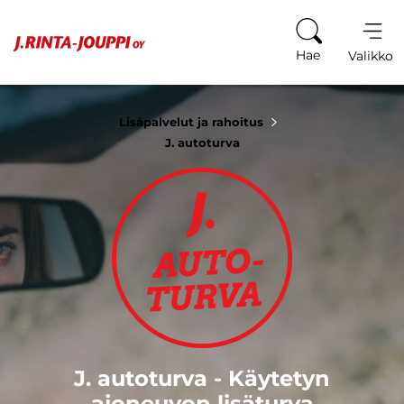
Siirry sisältöön
Hae
Valikko
Lisäpalvelut ja rahoitus
J. autoturva
J. autoturva - Käytetyn
ajoneuvon lisäturva