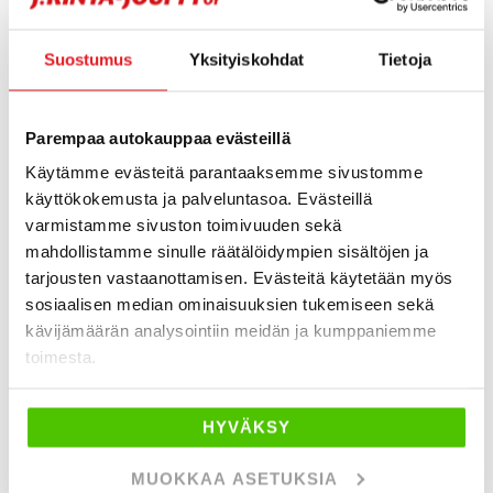
24 kuukauden J. autoturvan hinta on 1640 €
(sis. alv), ja se voidaan myöntää seitsemää
Suostumus
Yksityiskohdat
Tietoja
vuotta nuoremmille autoille, joilla on ajettu alle
200 000 kilometriä ja joiden kuutiotilavuus on
alle 3 200 cm³.
Parempaa autokauppaa evästeillä
J. autoturva e:n voit maksaa myös
Käytämme evästeitä parantaaksemme sivustomme
kuukausierissä (alkaen esim.14 € / kk) . Kysy
käyttökokemusta ja palveluntasoa. Evästeillä
lisää asiakaspalvelustamme!
varmistamme sivuston toimivuuden sekä
mahdollistamme sinulle räätälöidympien sisältöjen ja
🛡️ FI - J. autoturva e -
esite
tarjousten vastaanottamisen. Evästeitä käytetään myös
sosiaalisen median ominaisuuksien tukemiseen sekä
🛡️ SV - J. autoturva e -
broschyr
kävijämäärän analysointiin meidän ja kumppaniemme
toimesta.
🛡️ ENG - J. safeguard e -
brochure
HYVÄKSY
J. autoturva – Caravan
MUOKKAA ASETUKSIA