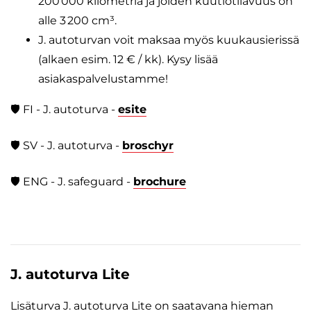
200 000 kilometriä ja joiden kuutiotilavuus on
alle 3 200 cm³.
J. autoturvan voit maksaa myös kuukausierissä
(alkaen esim. 12 € / kk). Kysy lisää
asiakaspalvelustamme!
🛡️ FI - J. autoturva -
esite
🛡️ SV - J. autoturva -
broschyr
🛡️ ENG - J. safeguard -
brochure
J. autoturva Lite
Lisäturva J. autoturva Lite on saatavana hieman