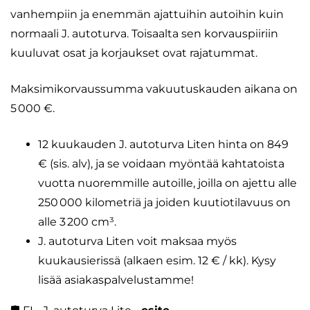
vanhempiin ja enemmän ajattuihin autoihin kuin
normaali J. autoturva. Toisaalta sen korvauspiiriin
kuuluvat osat ja korjaukset ovat rajatummat.
Maksimikorvaussumma vakuutuskauden aikana on
5 000 €.
12 kuukauden J. autoturva Liten hinta on 849
€ (sis. alv), ja se voidaan myöntää kahtatoista
vuotta nuoremmille autoille, joilla on ajettu alle
250 000 kilometriä ja joiden kuutiotilavuus on
alle 3 200 cm³.
J. autoturva Liten voit maksaa myös
kuukausierissä (alkaen esim. 12 € / kk). Kysy
lisää asiakaspalvelustamme!