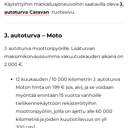
Käytettyihin matkailuajoneuvoihin saatavilla oleva
J.
autoturva Caravan
-tuotesivu.
J. autoturva – Moto
J. autoturva moottoripyörille. Lisäturvan
maksimikorvaussumma vakuutuskauden aikana on
2 000 €.
12 kuukauden / 10 000 kilometrin J. autoturva
Moton hinta on 199 € (sis. alv), ja se voidaan
myöntää enintään 15 vuotta vanhoille
tieliikennekäyttöön rekisteröityihin
moottoripyöriin, joilla on ajettu alle 60 000
kilometriä ja joiden kuutiotilavuus on yli
200 cm³.