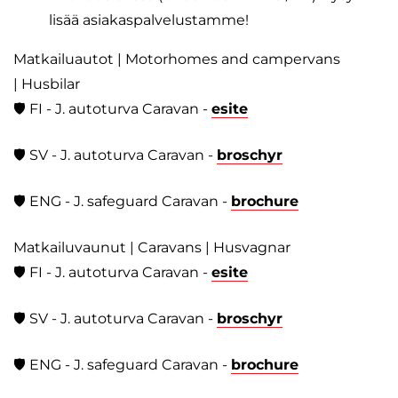
lisää asiakaspalvelustamme!
Matkailuautot | Motorhomes and campervans
| Husbilar
🛡️ FI - J. autoturva Caravan -
esite
🛡️ SV - J. autoturva Caravan -
broschyr
🛡️ ENG - J. safeguard Caravan -
brochure
Matkailuvaunut | Caravans | Husvagnar
🛡️ FI - J. autoturva Caravan -
esite
🛡️ SV - J. autoturva Caravan -
broschyr
🛡️ ENG - J. safeguard Caravan -
brochure