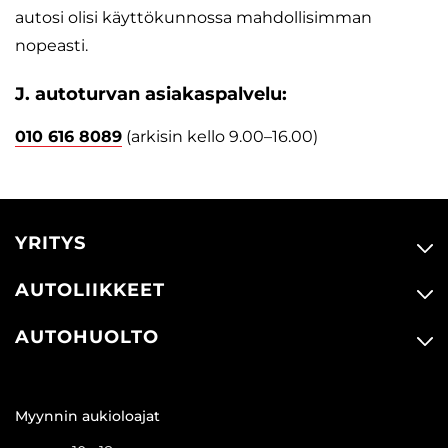
autosi olisi käyttökunnossa mahdollisimman
nopeasti.
J. autoturvan asiakaspalvelu:
010 616 8089
(arkisin kello 9.00–16.00)
YRITYS
AUTOLIIKKEET
AUTOHUOLTO
Myynnin aukioloajat