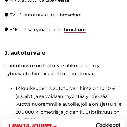
🛡️ FI - J. autoturva Lite -
esite
🛡️ SV - J. autoturva Lite -
broschyr
🛡️ ENG - J. safeguard Lite -
brochure
J. autoturva e
J. autoturva e on lisäturva sähköautoihin ja
hybridiautoihin tarkoitettu J. autoturva.
12 kuukauden J. autoturvan hinta on 1040 €
(sis. alv), ja se voidaan myöntää yhdeksää
vuotta nuoremmille autoille, joilla on ajettu alle
200 000 kilometriä ja joiden kuutiotilavuus on
alle 3 200 cm³.