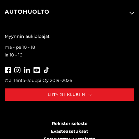
AUTOHUOLTO
Myynnin aukioloajat
ma - pe 10 - 18
la 10 - 16
Facebook
Instagram
LinkedIn
Youtube
Tiktok
© J. Rinta-Jouppi Oy 2019–2026
LIITY JII-KLUBIIN
Rekisteriseloste
Evästeasetukset