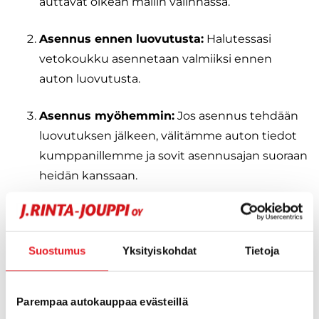
auttavat oikean mallin valinnassa.
Asennus ennen luovutusta:
Halutessasi
vetokoukku asennetaan valmiiksi ennen
auton luovutusta.
Asennus myöhemmin:
Jos asennus tehdään
luovutuksen jälkeen, välitämme auton tiedot
kumppanillemme ja sovit asennusajan suoraan
heidän kanssaan.
Vetokoukun vaihtoehdot ja hinnat
Kiinteä vetokoukku
– alkaen 630 €,
Suostumus
Yksityiskohdat
Tietoja
asennettuna
Irrotettava vetokoukku
– alkaen 780 €,
Parempaa autokauppaa evästeillä
asennettuna