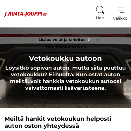
Siirry sisältöön
Hae
Valikko
Lisäpalvelut ja rahoitus
Vetokoukku autoon
Vetokoukku autoon
Löysitkö sopivan auton, mutta siitä puuttuu
vetokoukku? Ei huolta. Kun ostat auton
meiltä, voit hankkia vetokoukun autoosi
vaivattomasti lisävarusteena.
Meiltä hankit vetokoukun helposti
auton oston yhteydessä