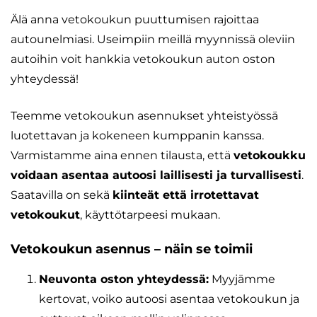
Älä anna vetokoukun puuttumisen rajoittaa
autounelmiasi. Useimpiin meillä myynnissä oleviin
autoihin voit hankkia vetokoukun auton oston
yhteydessä!
Teemme vetokoukun asennukset yhteistyössä
luotettavan ja kokeneen kumppanin kanssa.
Varmistamme aina ennen tilausta, että
vetokoukku
voidaan asentaa autoosi laillisesti ja turvallisesti
.
Saatavilla on sekä
kiinteät että irrotettavat
vetokoukut
, käyttötarpeesi mukaan.
Vetokoukun asennus – näin se toimii
Neuvonta oston yhteydessä:
Myyjämme
kertovat, voiko autoosi asentaa vetokoukun ja