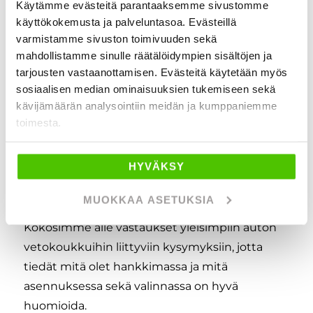
Käytämme evästeitä parantaaksemme sivustomme
käyttökokemusta ja palveluntasoa. Evästeillä
Hinta sisältää vetokoukun, asennuksen ja
varmistamme sivuston toimivuuden sekä
arvonlisäveron.
mahdollistamme sinulle räätälöidympien sisältöjen ja
tarjousten vastaanottamisen. Evästeitä käytetään myös
sosiaalisen median ominaisuuksien tukemiseen sekä
HUOM!
Auton merkki ja malli vaikuttavat hintaan.
kävijämäärän analysointiin meidän ja kumppaniemme
Tarkista hinta myyjiltämme.
toimesta.
HYVÄKSY
Usein kysyttyä auton
vetokoukuista
MUOKKAA ASETUKSIA
Kokosimme alle vastaukset yleisimpiin auton
vetokoukkuihin liittyviin kysymyksiin, jotta
tiedät mitä olet hankkimassa ja mitä
asennuksessa sekä valinnassa on hyvä
huomioida.