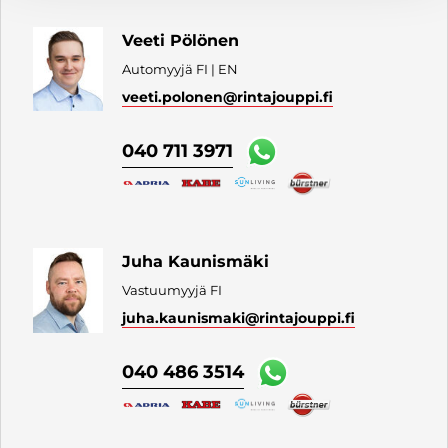
Veeti Pölönen
Automyyjä FI | EN
veeti.polonen
@rintajouppi.fi
040 711 3971
Juha Kaunismäki
Vastuumyyjä FI
juha.kaunismaki
@rintajouppi.fi
040 486 3514