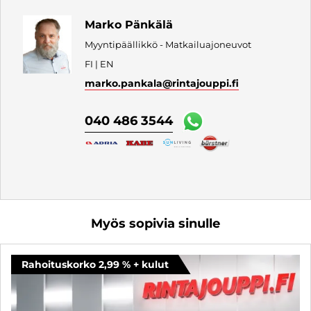
Marko Pänkälä
Myyntipäällikkö - Matkailuajoneuvot
FI | EN
marko.pankala
@rintajouppi.fi
040 486 3544
Myös sopivia sinulle
Rahoituskorko 2,99 % + kulut