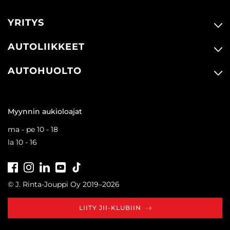
YRITYS
AUTOLIIKKEET
AUTOHUOLTO
Myynnin aukioloajat
ma - pe 10 - 18
la 10 - 16
Facebook
Instagram
LinkedIn
Youtube
Tiktok
© J. Rinta-Jouppi Oy 2019–2026
LIITY JII-KLUBIIN