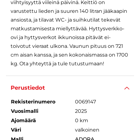
viihtyisyyttä viileinä päivinä. Keittiö on
varustettu lieden ja suuren 140 litran jääkaapin
ansiosta, ja tilavat WC- ja suihkutilat tekevät
matkustamisesta miellyttävää. Hyttysverkko-
ovi ja hyttysverkot ikkunoissa pitävät ei-
toivotut vieraat ulkona. Vaunun pituus on 721
cm aisan kanssa, ja sen kokonaismassa on 1700
kg. Ota yhteyttä ja tule tutustumaan!
Perustiedot
Rekisterinumero
0069147
Vuosimalli
2025
Ajomäärä
0 km
Väri
valkoinen
Malli
ADORA