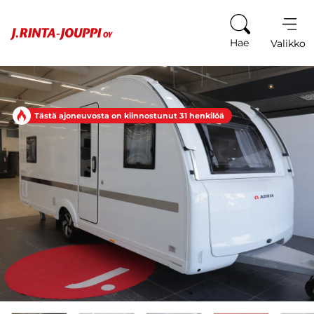
Siirry sisältöön
Hae
Valikko
Tästä ajoneuvosta on kiinnostunut 31 henkilöä