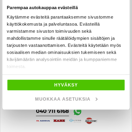
Antti Oittinen
Parempaa autokauppaa evästeillä
Automyyjä FI | EN
Käytämme evästeitä parantaaksemme sivustomme
antti.oittinen
@rintajouppi.fi
käyttökokemusta ja palveluntasoa. Evästeillä
varmistamme sivuston toimivuuden sekä
040 711 3991
mahdollistamme sinulle räätälöidympien sisältöjen ja
tarjousten vastaanottamisen. Evästeitä käytetään myös
sosiaalisen median ominaisuuksien tukemiseen sekä
kävijämäärän analysointiin meidän ja kumppaniemme
toimesta.
Samuli Mäki-Mantila
Automyyjä FI | EN
HYVÄKSY
samuli.maki-mantila
@rintajouppi.fi
MUOKKAA ASETUKSIA
040 711 6168