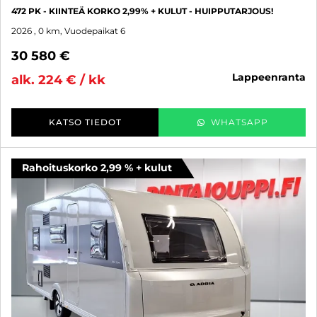
472 PK - KIINTEÄ KORKO 2,99% + KULUT - HUIPPUTARJOUS!
2026
, 0 km, Vuodepaikat 6
30 580 €
lappeenranta
alk. 224 € / kk
KATSO TIEDOT
WHATSAPP
Rahoituskorko 2,99 % + kulut