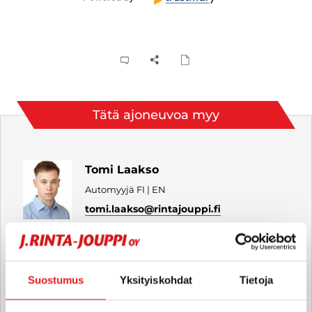
Tätä ajoneuvoa myy
Tomi Laakso
Automyyjä FI | EN
tomi.laakso
@rintajouppi.fi
040 711 3948
Suostumus
Yksityiskohdat
Tietoja