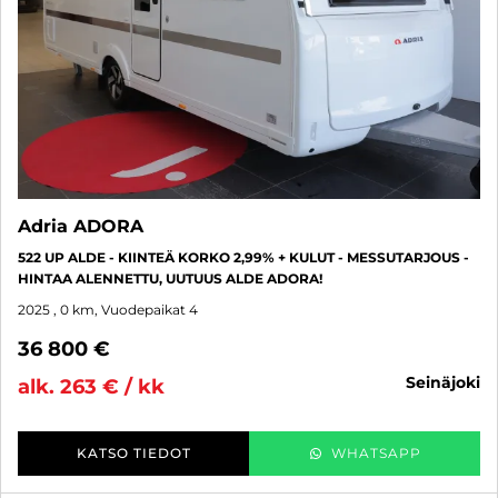
Adria ADORA
522 UP ALDE - KIINTEÄ KORKO 2,99% + KULUT - MESSUTARJOUS -
HINTAA ALENNETTU, UUTUUS ALDE ADORA!
2025
, 0 km, Vuodepaikat 4
36 800 €
seinäjoki
alk. 263 € / kk
KATSO TIEDOT
WHATSAPP