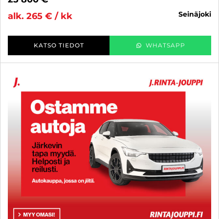
seinäjoki
alk. 265 € / kk
KATSO TIEDOT
WHATSAPP