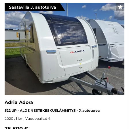
Saatavilla J. autoturva
SUO
Adria Adora
522 UP - ALDE NESTEKESKUSLÄMMITYS - J. autoturva
2020
, 1 km, Vuodepaikat 4
25 800 €