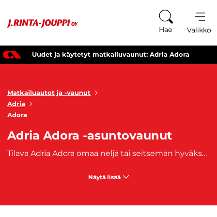
Siirry sisältöön
Hae
Valikko
Uudet ja käytetyt matkailuvaunut: Adria Adora
Matkailuautot ja -vaunut
Adria
Adora
Adria Adora -asuntovaunut
Tilava Adria Adora omaa neljä tai seitsemän hyväksyttyä vuodepaikkaa. Turvallinen Adora-matkailuvaunu on tunnettu hienosta designistaan. Adoran asuntovaunu on turvallinen, sekä miellyttävä matkustusvaihtoehto pidemmällekin matkalle. Osta oma, heti saatavilla oleva Adria Adora -matkailuvaunusi J. Rinta-joupilta. Vaunuun on saatavilla myös edullinen
Näytä lisää