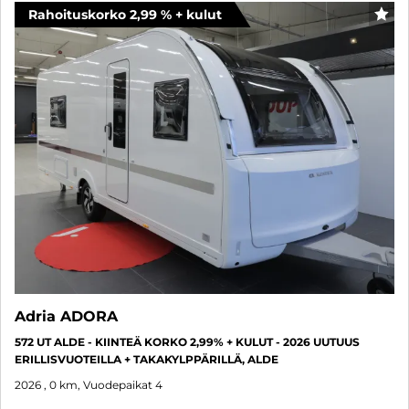
Rahoituskorko 2,99 % + kulut
SUO
Adria ADORA
572 UT ALDE - KIINTEÄ KORKO 2,99% + KULUT - 2026 UUTUUS
ERILLISVUOTEILLA + TAKAKYLPPÄRILLÄ, ALDE
2026
, 0 km, Vuodepaikat 4