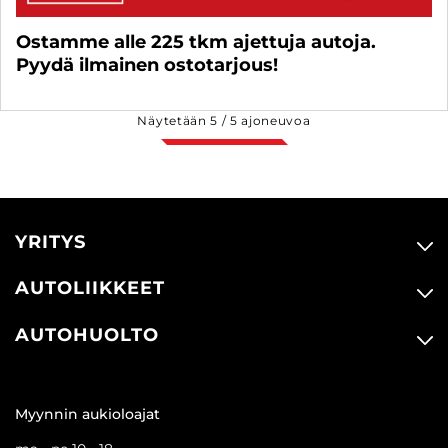
Ostamme alle 225 tkm ajettuja autoja.
Pyydä ilmainen ostotarjous!
Näytetään
5
/
5
ajoneuvoa
YRITYS
AUTOLIIKKEET
AUTOHUOLTO
Myynnin aukioloajat