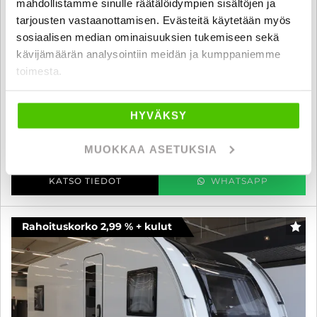
mahdollistamme sinulle räätälöidympien sisältöjen ja
tarjousten vastaanottamisen. Evästeitä käytetään myös
Adria ADORA
sosiaalisen median ominaisuuksien tukemiseen sekä
kävijämäärän analysointiin meidän ja kumppaniemme
572 UT ALDE - KIINTEÄ KORKO 2,99% + KULUT - 2026 UUTUUS
ERILLISVUOTEILLA + TAKAKYLPPÄRILLÄ, ALDE
toimesta.
2026
, 0 km, Vuodepaikat 4
42 090 €
HYVÄKSY
seinäjoki
alk. 296 € / kk
MUOKKAA ASETUKSIA
KATSO TIEDOT
WHATSAPP
Rahoituskorko 2,99 % + kulut
SUO