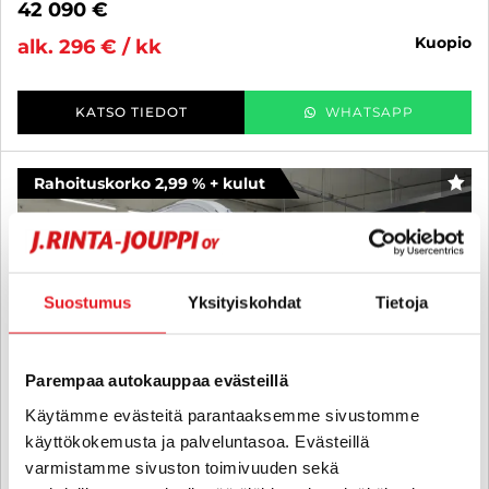
42 090 €
kuopio
alk. 296 € / kk
KATSO TIEDOT
WHATSAPP
Rahoituskorko 2,99 % + kulut
SUO
Suostumus
Yksityiskohdat
Tietoja
Parempaa autokauppaa evästeillä
Käytämme evästeitä parantaaksemme sivustomme
käyttökokemusta ja palveluntasoa. Evästeillä
varmistamme sivuston toimivuuden sekä