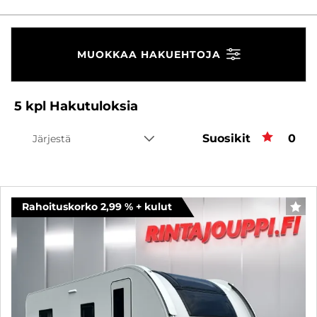
MUOKKAA HAKUEHTOJA
5
kpl
Hakutuloksia
Suosikit
Suos
0
Järjestä
Rahoituskorko 2,99 % + kulut
SUO