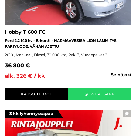
Hobby T 600 FC
Ford 2.2 140 hv - B-kortti - HARMAAVESISÄILIÖN LÄMMITYS,
PARIVUODE, VÄHÄN AJETTU
2010
, Manuaali, Diesel, 70 000 km, Rek. 3, Vuodepaikat 2
36 800 €
seinäjoki
alk. 326 € / kk
KATSO TIEDOT
WHATSAPP
3 kk lyhennysvapaa
SUO