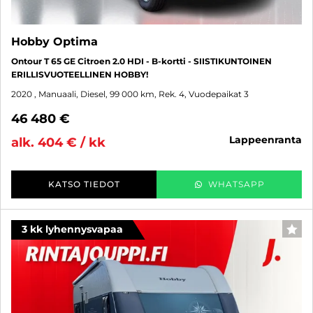
Hobby Optima
Ontour T 65 GE Citroen 2.0 HDI - B-kortti - SIISTIKUNTOINEN
ERILLISVUOTEELLINEN HOBBY!
2020
, Manuaali, Diesel, 99 000 km, Rek. 4, Vuodepaikat 3
46 480 €
lappeenranta
alk. 404 € / kk
KATSO TIEDOT
WHATSAPP
3 kk lyhennysvapaa
SUO