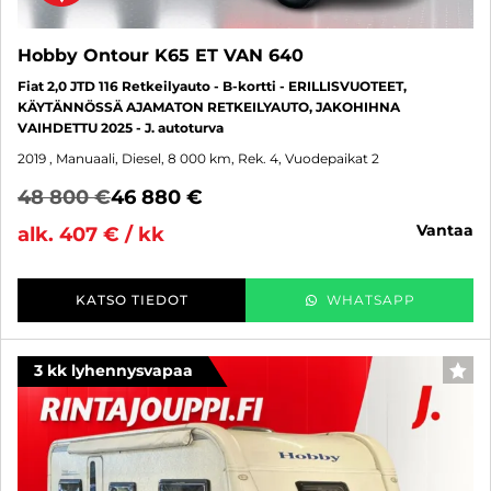
Hobby Ontour K65 ET VAN 640
Fiat 2,0 JTD 116 Retkeilyauto - B-kortti - ERILLISVUOTEET,
KÄYTÄNNÖSSÄ AJAMATON RETKEILYAUTO, JAKOHIHNA
VAIHDETTU 2025 - J. autoturva
2019
, Manuaali, Diesel, 8 000 km, Rek. 4, Vuodepaikat 2
48 800 €
46 880 €
vantaa
alk. 407 € / kk
KATSO TIEDOT
WHATSAPP
3 kk lyhennysvapaa
SUO