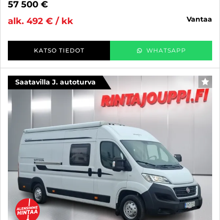
57 500 €
vantaa
alk. 492 € / kk
KATSO TIEDOT
WHATSAPP
Saatavilla J. autoturva
SUO