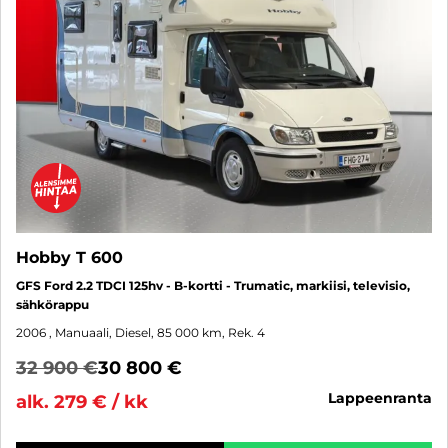
Hobby T 600
GFS Ford 2.2 TDCI 125hv - B-kortti - Trumatic, markiisi, televisio,
sähkörappu
2006
, Manuaali, Diesel, 85 000 km, Rek. 4
32 900 €
30 800 €
lappeenranta
alk. 279 € / kk