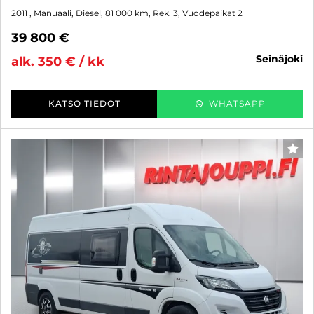
2011
, Manuaali, Diesel, 81 000 km, Rek. 3, Vuodepaikat 2
39 800 €
seinäjoki
alk. 350 € / kk
KATSO TIEDOT
WHATSAPP
SUO