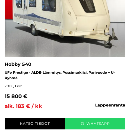
Hobby 540
UFe Prestige - ALDE-Lämmitys, Pussimarkiisi, Parivuode + U-
Ryhmä
2012
, 1 km
15 800 €
lappeenranta
alk. 183 € / kk
KATSO TIEDOT
WHATSAPP