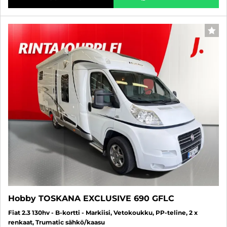
SUO
Hobby TOSKANA EXCLUSIVE 690 GFLC
Fiat 2.3 130hv - B-kortti - Markiisi, Vetokoukku, PP-teline, 2 x
renkaat, Trumatic sähkö/kaasu