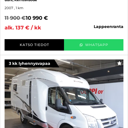
2007
, 1 km
11 900 €
10 990 €
lappeenranta
alk. 137 € / kk
KATSO TIEDOT
WHATSAPP
3 kk lyhennysvapaa
SUO