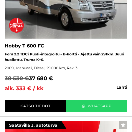
Hobby T 600 FC
Ford 2.2 TDCi Puoli-integroitu - B-kortti - Ajettu vain 29tkm. Juuri
huollettu. Truma K+S.
2009
, Manuaali, Diesel, 29 000 km, Rek. 3
38 530 €
37 680 €
lahti
alk. 333 € / kk
KATSO TIEDOT
WHATSAPP
Saatavilla J. autoturva
SUO