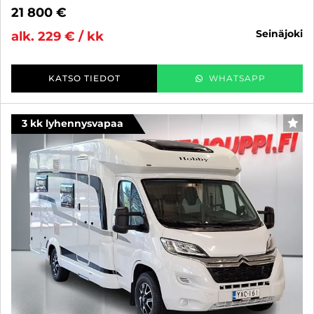
21 800 €
seinäjoki
alk. 229 € / kk
KATSO TIEDOT
WHATSAPP
3 kk lyhennysvapaa
SUO