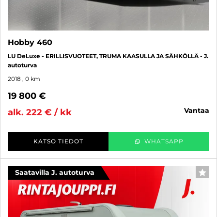
Hobby 460
LU DeLuxe - ERILLISVUOTEET, TRUMA KAASULLA JA SÄHKÖLLÄ - J.
autoturva
2018
, 0 km
19 800 €
vantaa
alk. 222 € / kk
KATSO TIEDOT
WHATSAPP
Saatavilla J. autoturva
SUO