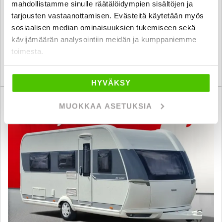
mahdollistamme sinulle räätälöidympien sisältöjen ja
2019
, 0 km, Vuodepaikat 3
tarjousten vastaanottamisen. Evästeitä käytetään myös
21 800 €
sosiaalisen median ominaisuuksien tukemiseen sekä
seinäjoki
alk. 229 € / kk
kävijämäärän analysointiin meidän ja kumppaniemme
toimesta.
KATSO TIEDOT
WHATSAPP
HYVÄKSY
Saatavilla J. autoturva
SUO
MUOKKAA ASETUKSIA