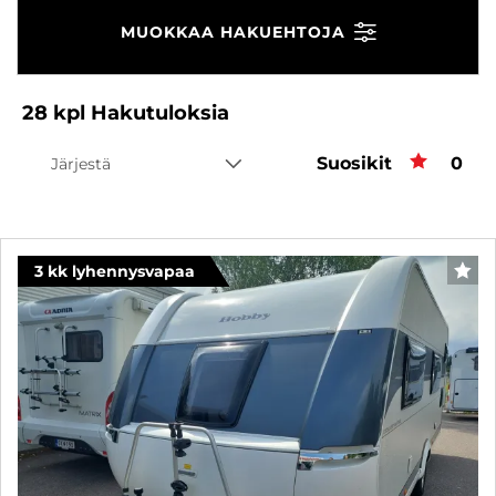
MUOKKAA HAKUEHTOJA
28
kpl
Hakutuloksia
Suosikit
Suos
0
Järjestä
3 kk lyhennysvapaa
SUO