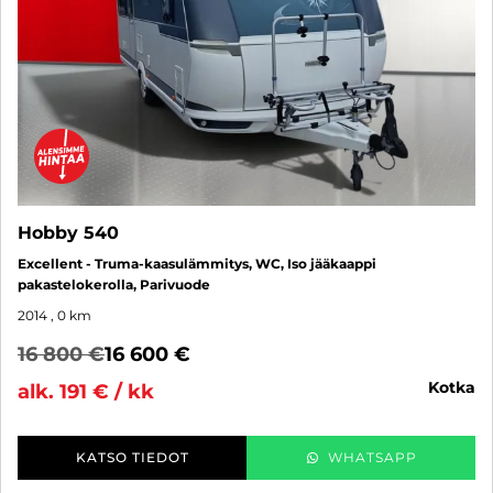
Hobby 540
Excellent - Truma-kaasulämmitys, WC, Iso jääkaappi
pakastelokerolla, Parivuode
2014
, 0 km
16 800 €
16 600 €
kotka
alk. 191 € / kk
KATSO TIEDOT
WHATSAPP