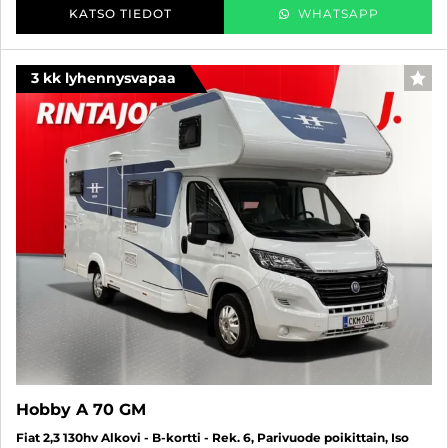
KATSO TIEDOT
WHATSAPP
3 kk lyhennysvapaa
SUO
Hobby A 70 GM
Fiat 2,3 130hv Alkovi - B-kortti - Rek. 6, Parivuode poikittain, Iso