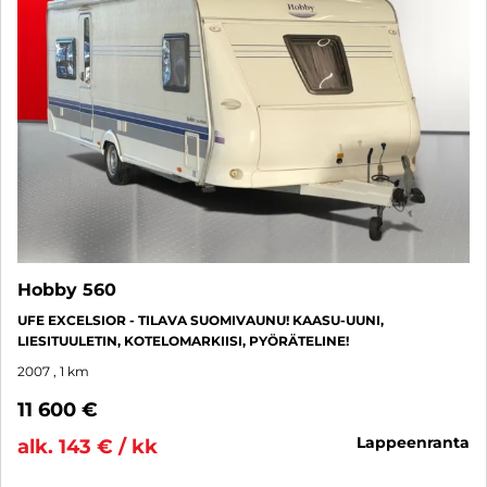
Hobby 560
UFE EXCELSIOR - TILAVA SUOMIVAUNU! KAASU-UUNI,
LIESITUULETIN, KOTELOMARKIISI, PYÖRÄTELINE!
2007
, 1 km
11 600 €
lappeenranta
alk. 143 € / kk