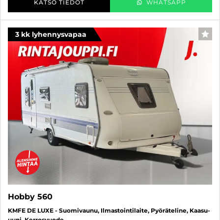
KATSO TIEDOT
WHATSAPP
3 kk lyhennysvapaa
SUO
Hobby 560
KMFE DE LUXE - Suomivaunu, Ilmastointilaite, Pyöräteline, Kaasu-
uuni, Kerrosvuode