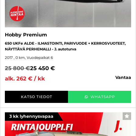
Hobby Premium
650 UKFe ALDE - ILMASTOINTI, PARIVUODE + KERROSVUOTEET,
NÄYTTÄVÄ PERHEMALLI - J. autoturva
2017
, 0 km, Vuodepaikat 6
25 800 €
25 450 €
vantaa
alk. 262 € / kk
KATSO TIEDOT
WHATSAPP
3 kk lyhennysvapaa
SUO