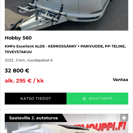
Hobby 560
KMFe Excellent ALDE - KERROSSÄNKY + PARIVUODE, PP-TELINE,
TIIVEYSTAKUU
2023
, 0 km, Vuodepaikat 6
32 800 €
vantaa
alk. 295 € / kk
KATSO TIEDOT
WHATSAPP
Saatavilla J. autoturva
SUO