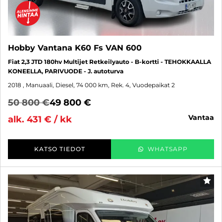
Hobby Vantana K60 Fs VAN 600
Fiat 2,3 JTD 180hv Multijet Retkeilyauto - B-kortti - TEHOKKAALLA
KONEELLA, PARIVUODE - J. autoturva
2018
, Manuaali, Diesel, 74 000 km, Rek. 4, Vuodepaikat 2
50 800 €
49 800 €
vantaa
alk. 431 € / kk
KATSO TIEDOT
WHATSAPP
SUO