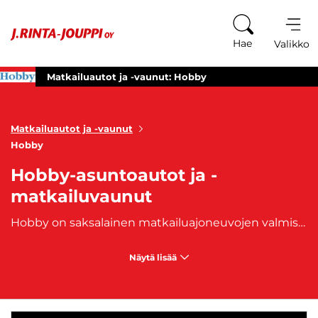
Siirry sisältöön
Hae
Valikko
Matkailuautot ja -vaunut: Hobby
Matkailuautot ja -vaunut
Hobby
Hobby-asuntoautot ja -
matkailuvaunut
Hobby on saksalainen matkailuajoneuvojen valmistaja, joka on perustettu vuonna 1967. Yksi maailman suurimmista matkailuajoneuvoyrityksistä on tuttu tehokkaasta ja sulavasta caravan-mallistosta, joka tarjoaa integroidut ja puoli-integroidut matkailuautot, asuntovaunut, retkeilyautot sekä alkovimallit. Suosituimpia malleja ovat
Näytä lisää