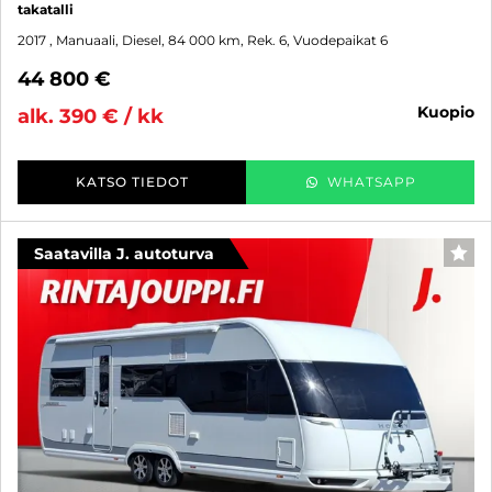
takatalli
2017
, Manuaali, Diesel, 84 000 km, Rek. 6, Vuodepaikat 6
44 800 €
kuopio
alk. 390 € / kk
KATSO TIEDOT
WHATSAPP
Saatavilla J. autoturva
SUO