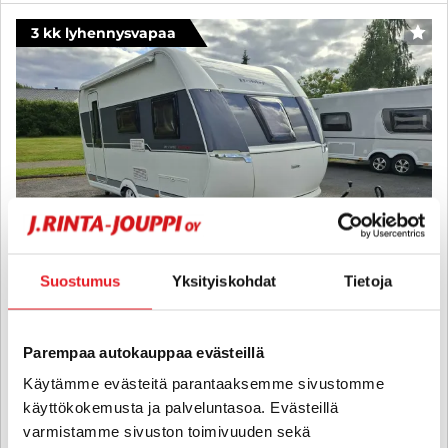
3 kk lyhennysvapaa
SUO
Suostumus
Yksityiskohdat
Tietoja
Parempaa autokauppaa evästeillä
Hobby 440 SF
Käytämme evästeitä parantaaksemme sivustomme
DE LUXE EDITION - PARISKUNTAVAUNU, PUSSIMARKIISI, KEVYT
käyttökokemusta ja palveluntasoa. Evästeillä
1100 KG OMAMASSA – HELPPO VETÄÄ JA TALOUDELLINEN
MATKAKUMPPANI!
varmistamme sivuston toimivuuden sekä