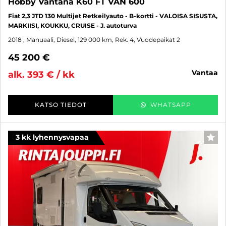
Hobby Vantana K60 FT VAN 600
Fiat 2,3 JTD 130 Multijet Retkeilyauto - B-kortti - VALOISA SISUSTA,
MARKIISI, KOUKKU, CRUISE - J. autoturva
2018
, Manuaali, Diesel, 129 000 km, Rek. 4, Vuodepaikat 2
45 200 €
vantaa
alk. 393 € / kk
KATSO TIEDOT
WHATSAPP
3 kk lyhennysvapaa
SUO