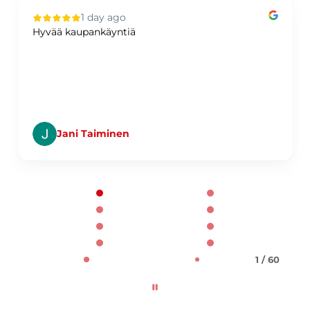
1 day ago
Hyvää kaupankäyntiä
Jani Taiminen
Page 1 of 60
1 / 60