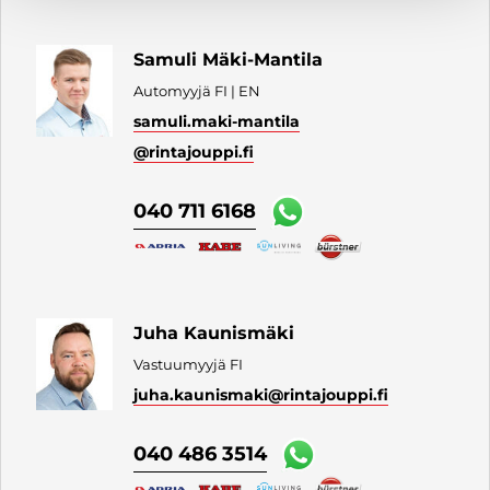
Samuli Mäki-Mantila
Automyyjä FI | EN
samuli.maki-mantila
@rintajouppi.fi
040 711 6168
Juha Kaunismäki
Vastuumyyjä FI
juha.kaunismaki
@rintajouppi.fi
040 486 3514