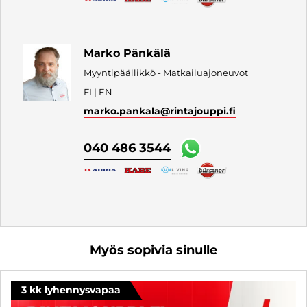
Marko Pänkälä
Myyntipäällikkö - Matkailuajoneuvot
FI | EN
marko.pankala
@rintajouppi.fi
040 486 3544
Myös sopivia sinulle
3 kk lyhennysvapaa