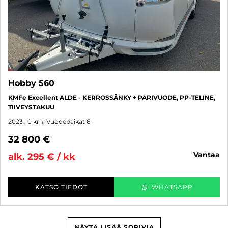
Hobby 560
KMFe Excellent ALDE - KERROSSÄNKY + PARIVUODE, PP-TELINE,
TIIVEYSTAKUU
2023
, 0 km, Vuodepaikat 6
32 800 €
vantaa
alk. 295 € / kk
KATSO TIEDOT
WHATSAPP
NÄYTÄ LISÄÄ SOPIVIA