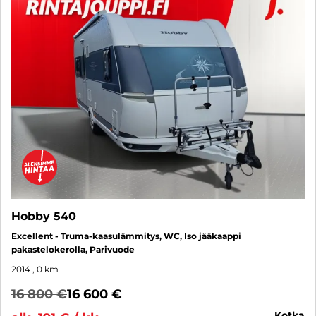
Hobby 540
Excellent - Truma-kaasulämmitys, WC, Iso jääkaappi
pakastelokerolla, Parivuode
2014
, 0 km
16 800 €
16 600 €
kotka