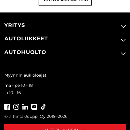
YRITYS
AUTOLIIKKEET
AUTOHUOLTO
Myynnin aukioloajat
ma - pe 10 - 18
la 10 - 16
Facebook
Instagram
LinkedIn
Youtube
Tiktok
© J. Rinta-Jouppi Oy 2019–2026
LIITY JII-KLUBIIN