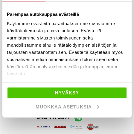
Parempaa autokauppaa evästeillä
Antti Oittinen
Käytämme evästeitä parantaaksemme sivustomme
Automyyjä FI | EN
käyttökokemusta ja palveluntasoa. Evästeillä
antti.oittinen
@rintajouppi.fi
varmistamme sivuston toimivuuden sekä
mahdollistamme sinulle räätälöidympien sisältöjen ja
040 711 3991
tarjousten vastaanottamisen. Evästeitä käytetään myös
sosiaalisen median ominaisuuksien tukemiseen sekä
kävijämäärän analysointiin meidän ja kumppaniemme
toimesta.
Veeti Pölönen
HYVÄKSY
Automyyjä FI | EN
veeti.polonen
@rintajouppi.fi
MUOKKAA ASETUKSIA
040 711 3971