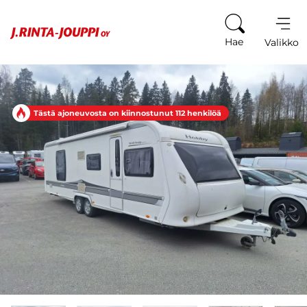
Siirry sisältöön
Hae
Valikko
Tästä ajoneuvosta on kiinnostunut 112 henkilöä