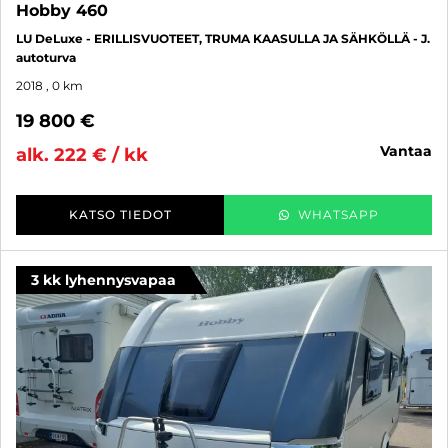
Hobby 460
LU DeLuxe - ERILLISVUOTEET, TRUMA KAASULLA JA SÄHKÖLLÄ - J.
autoturva
2018
, 0 km
19 800 €
vantaa
alk. 222 € / kk
KATSO TIEDOT
WHATSAPP
3 kk lyhennysvapaa