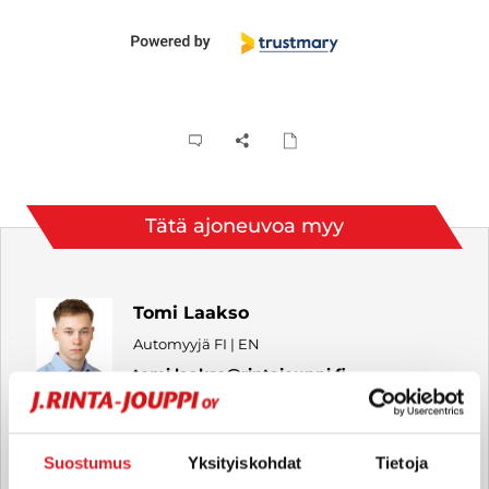
Tätä ajoneuvoa myy
Tomi Laakso
Automyyjä FI | EN
tomi.laakso
@rintajouppi.fi
040 711 3948
Suostumus
Yksityiskohdat
Tietoja