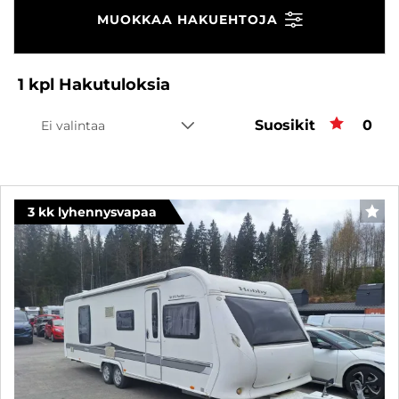
MUOKKAA HAKUEHTOJA
1
kpl
Hakutuloksia
Suosikit
Suos
0
Ei valintaa
3 kk lyhennysvapaa
SUO