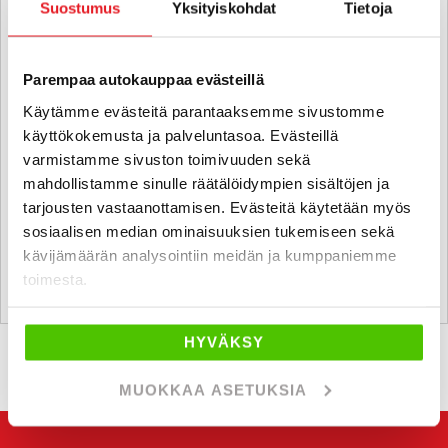
Suostumus
Yksityiskohdat
Tietoja
Parempaa autokauppaa evästeillä
Käytämme evästeitä parantaaksemme sivustomme
käyttökokemusta ja palveluntasoa. Evästeillä
varmistamme sivuston toimivuuden sekä
mahdollistamme sinulle räätälöidympien sisältöjen ja
tarjousten vastaanottamisen. Evästeitä käytetään myös
sosiaalisen median ominaisuuksien tukemiseen sekä
Ostamme alle 225 tkm ajettuja autoja.
kävijämäärän analysointiin meidän ja kumppaniemme
Pyydä ilmainen ostotarjous!
toimesta.
Näytetään
1
/
1
ajoneuvoa
HYVÄKSY
MUOKKAA ASETUKSIA