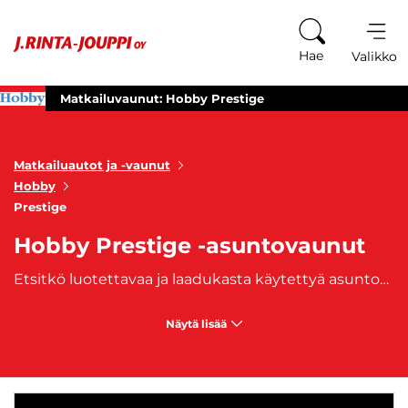
Siirry sisältöön
Hae
Valikko
Matkailuvaunut: Hobby Prestige
Matkailuautot ja -vaunut
Hobby
Prestige
Hobby Prestige -asuntovaunut
Etsitkö luotettavaa ja laadukasta käytettyä asuntovaunua? J. Rinta-Joupilta löydät laajan valikoiman käytettyjä Hobby Prestige asuntovaunuja, jotka tarjoavat mukavuutta ja laatua edulliseen hintaan. Näissä asuntovaunuissa yhdistyvät tyylikkyys, käytännöllisyys ja kestävyys, tehden niistä täydellisen valinnan sekä lyhyille että pitkille matkoille. Hobby Prestige matkailuvaunut tunnetaan erinomaisesta suunnittelustaan ja korkeasta laatutasostaan. Meillä on tarjolla useita eri malleja ja varustetasoja, jotta löydät juuri sinun tarpeisiisi sopivan vaunun. Kaikki vaunumme on huollettu ja tarkastettu, joten voit luottaa niiden turvallisuuteen ja toimivuuteen. Olitpa sitten aloitteleva matkailija tai kokenut karavaanari, meillä on juuri sinulle sopiva vaihtoehto. Asiantunteva henkilökuntamme auttaa sinua löytämään unelmiesi asuntovaunun ja tarjoaa tarvittavaa tukea ostoprosessin kaikissa vaiheissa. Tule tutustumaan valikoimaamme ja tee unelmistasi totta – J. Rinta-Joupilla olemme apunasi jokaisella matkallasi. Matkailuajoneuvoihimme on saatavilla myös edullinen
Näytä lisää