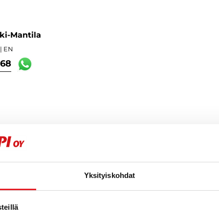
ki-Mantila
| EN
168
Yksityiskohdat
t
eillä