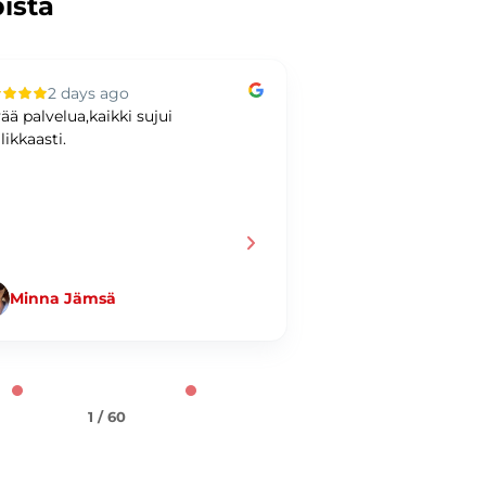
pista
2 days ago
3 days ag
ää palvelua,kaikki sujui
Hyvää kaupankäynti
likkaasti.
Minna Jämsä
Jani Taiminen
1 / 60