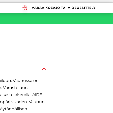
VARAA KOEAJO TAI VIDEOESITTELY
iluun. Vaunussa on
e. Varusteluun
akastelokerolla. AlDE-
 ympäri vuoden. Vaunun
käytännöllisen