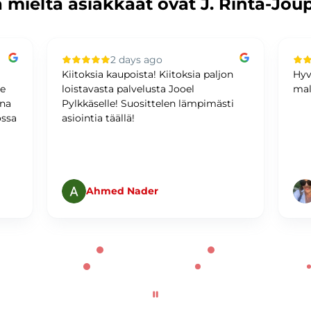
 mieltä asiakkaat ovat J. Rinta-Jou
2 days ago
Kiitoksia kaupoista! Kiitoksia paljon
Hyv
me
loistavasta palvelusta Jooel
mal
ina
Pylkkäselle! Suosittelen lämpimästi
ossa
asiointia täällä!
Ahmed Nader