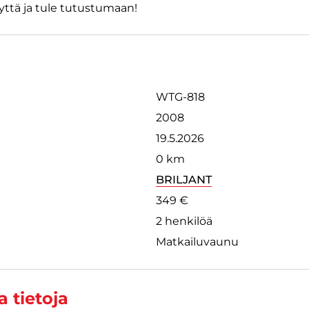
ttä ja tule tutustumaan!
WTG-818
2008
19.5.2026
0 km
BRILJANT
349 €
2 henkilöä
Matkailuvaunu
 tietoja