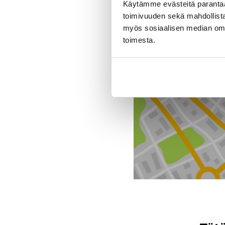
Käytämme evästeitä paranta
toimivuuden sekä mahdollista
myös sosiaalisen median om
Toimipiste
toimesta.
J. Rinta-Jouppi Oy, He