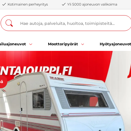
Kotimainen perheyritys
Yli 5000 ajoneuvon valikoima
iluajoneuvot
Moottoripyörät
Hyötyajoneuvo
öä