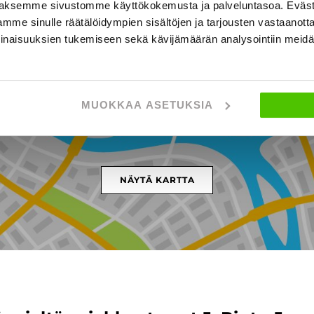
aksemme sivustomme käyttökokemusta ja palveluntasoa. Eväst
mme sinulle räätälöidympien sisältöjen ja tarjousten vastaanott
inaisuuksien tukemiseen sekä kävijämäärän analysointiin mei
rralankatu 34, SEINÄJOKI
MUOKKAA ASETUKSIA
NÄYTÄ KARTTA