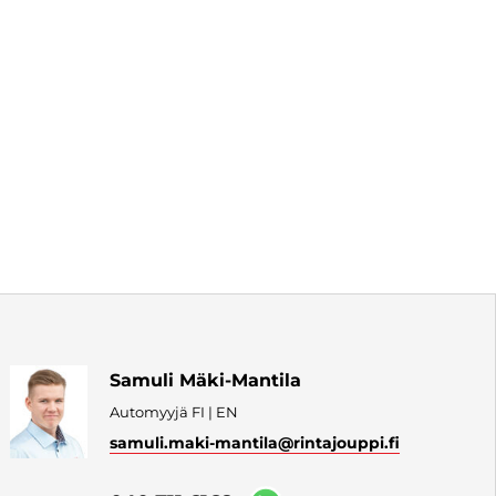
Samuli Mäki-Mantila
Automyyjä FI | EN
samuli.maki-mantila
@rintajouppi.fi