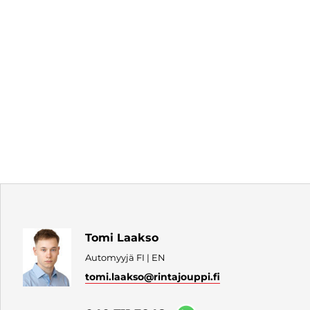
Tomi Laakso
Automyyjä FI | EN
tomi.laakso
@rintajouppi.fi