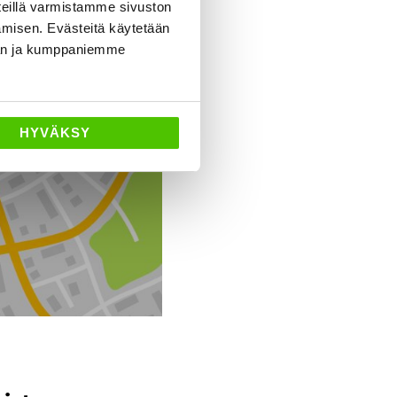
eillä varmistamme sivuston
amisen. Evästeitä käytetään
dän ja kumppaniemme
Ajo-ohjeet
HYVÄKSY