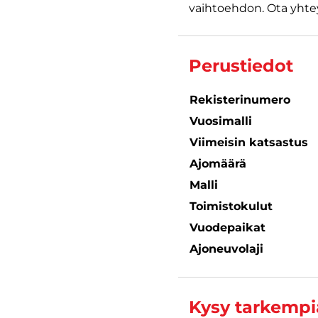
vaihtoehdon. Ota yhtey
Perustiedot
Rekisterinumero
Vuosimalli
Viimeisin katsastus
Ajomäärä
Malli
Toimistokulut
Vuodepaikat
Ajoneuvolaji
Kysy tarkempia