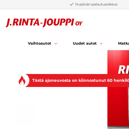
Siirry sisältöön
14 päivän palautusoikeus
Vaihtoautot
Uudet autot
Matka
Tästä ajoneuvosta on kiinnostunut 60 henkil
EDELLINEN