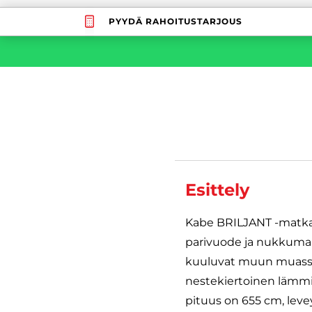
PYYDÄ RAHOITUSTARJOUS
Esittely
Kabe BRILJANT -matkai
parivuode ja nukkumapa
kuuluvat muun muassa r
nestekiertoinen lämmi
pituus on 655 cm, leve