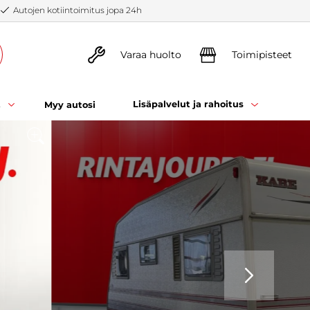
Autojen kotiintoimitus jopa 24h
Varaa huolto
Toimipisteet
t
Lisäpalvelut ja rahoitus
Myy autosi
SEURAAVA