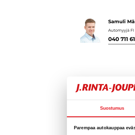
Samuli Mä
Automyyjä FI 
040 711 6
Varustelu
Suostumus
Tekniset tiedo
Parempaa autokauppaa eväst