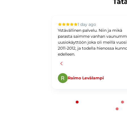
Tätä
 ago
1 day ago
upilla oli sujuvaa ja
Ystävällinen palvelu. Niin ja mikä
ystävällinen ja
parasta saimme vanhan vaunum
antunteva. Asiat
uusiokäyttöön joka oli meillä vuos
ti ja
2011-2012, ja todella hienossa kunn
edelleen.
Raimo Levälampi
Page 1 of 60