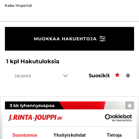
Kabe Imperial
MUOKKAA HAKUEHTOJA
1
kpl
Hakutuloksia
Suosikit
Suos
0
Järjestä
3 kk lyhennysvapaa
SUO
Suostumus
Yksityiskohdat
Tietoja