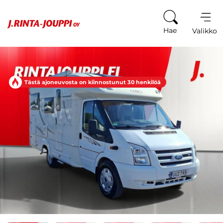
Siirry sisältöön
Hae
Valikko
Tästä ajoneuvosta on kiinnostunut 30 henkilöä