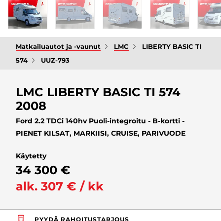
Matkailuautot ja -vaunut
LMC
LIBERTY BASIC TI
574
UUZ-793
LMC LIBERTY BASIC TI 574
2008
Ford 2.2 TDCi 140hv Puoli-integroitu - B-kortti -
PIENET KILSAT, MARKIISI, CRUISE, PARIVUODE
Käytetty
34 300 €
alk. 307 € / kk
PYYDÄ RAHOITUSTARJOUS