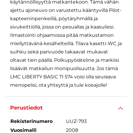
käytännöllisyyttä matkantekoon. Tämä vähän
ajettu ajoneuvo on varustettu kääntyvillä Pilot-
kapteeninpenkeillä, pöytäryhmällä ja
sivukeittiöllä, jossa on pesuallas ja kaasuliesi.
Ilmastointi ohjaamossa pitää matkustamon
miellyttävänä kesähelteillä. Tilava kasetti-WC ja
suihku sekä parivuode takaavat mukavat
oltavat tien päällä. Polkupyöräteline ja markiisi
lisäävät matkailun monipuolisuutta. Jos tämä
LMC LIBERTY BASIC TI 574 voisi olla seuraava
menopelisi, ota yhteyttä ja tule koeajolle!
Perustiedot
Rekisterinumero
UUZ-793
Vuosimalli
2008