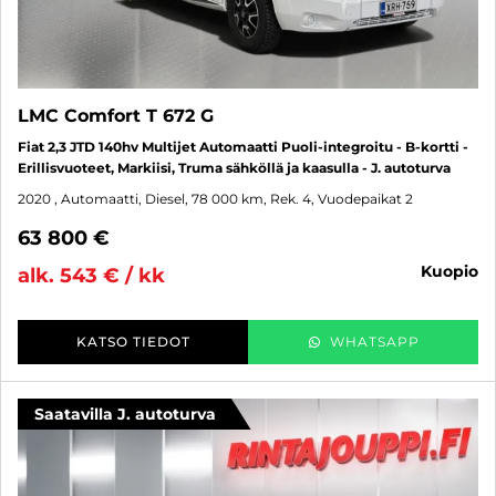
LMC Comfort T 672 G
Fiat 2,3 JTD 140hv Multijet Automaatti Puoli-integroitu - B-kortti -
Erillisvuoteet, Markiisi, Truma sähköllä ja kaasulla - J. autoturva
2020
, Automaatti, Diesel, 78 000 km, Rek. 4, Vuodepaikat 2
63 800 €
kuopio
alk. 543 € / kk
KATSO TIEDOT
WHATSAPP
Saatavilla J. autoturva