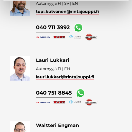
Automyyjä FI | SV | EN
topi.kutvonen
@rintajouppi.fi
040 711 3992
Lauri Lukkari
Automyyjä FI | EN
lauri.lukkari
@rintajouppi.fi
040 751 8845
Waltteri Engman