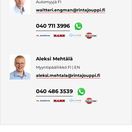
Automyyjä FI
waltteri.engman
@rintajouppi.fi
040 711 3996
Aleksi Mehtälä
Myyntipäällikkö FI | EN
aleksi.mehtala
@rintajouppi.fi
040 486 3539