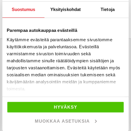
Suostumus
Yksityiskohdat
Tietoja
Parempaa autokauppaa evästeillä
Tätä ajoneuvoa myy
Käytämme evästeitä parantaaksemme sivustomme
käyttökokemusta ja palveluntasoa. Evästeillä
varmistamme sivuston toimivuuden sekä
mahdollistamme sinulle räätälöidympien sisältöjen ja
Tommi Kataja
tarjousten vastaanottamisen. Evästeitä käytetään myös
Automyyjä FI | EN
sosiaalisen median ominaisuuksien tukemiseen sekä
tommi.kataja
@rintajouppi.fi
kävijämäärän analysointiin meidän ja kumppaniemme
toimesta.
040 519 0611
HYVÄKSY
MUOKKAA ASETUKSIA
Topi Kutvonen