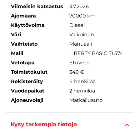
Viimeisin katsastus
3.7.2026
Ajomäärä
70000 km
Käyttövoima
Diesel
Väri
Valkoinen
Vaihteisto
Manuaali
Malli
LIBERTY BASIC TI 574
Vetotapa
Etuveto
Toimistokulut
349 €
Rekisteröity
4 henkilöä
Vuodepaikat
2 henkilöä
Ajoneuvolaji
Matkailuauto
Kysy tarkempia tietoja