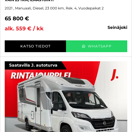
2021
, Manuaali, Diesel, 23 000 km, Rek. 4, Vuodepaikat 2
65 800 €
seinäjoki
alk. 559 € / kk
KATSO TIEDOT
WHATSAPP
Saatavilla J. autoturva