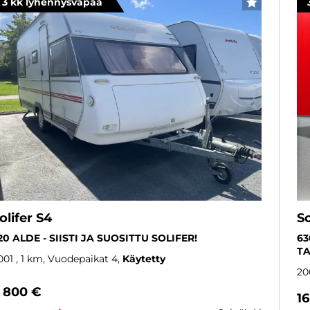
3 kk lyhennysvapaa
SUOSIKKI
olifer S4
S
20 ALDE - SIISTI JA SUOSITTU SOLIFER!
63
TA
001
, 1 km, Vuodepaikat 4
Käytetty
20
 800 €
16