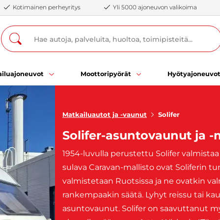
Kotimainen perheyritys
Yli 5000 ajoneuvon valikoima
iluajoneuvot
Moottoripyörät
Hyötyajoneuvo
Matkailuautot ja -vaunut
Solifer
Solifer-asuntovaunut ja -
1954-luvulla perustettu Solifer valmistaa
sulava Caravan-mallisto ovat Soliferi
valmistetaan Ruotsissa ja ne ovatkin va
rankempaakin säätä. Lyhyt reissu tai kauk
asuntovaunut. Solifer on saavuttanut m