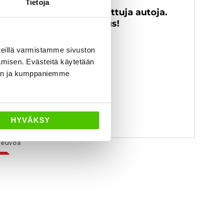
Tietoja
stamme alle 225 tkm ajettuja autoja.
yydä ilmainen ostotarjous!
eillä varmistamme sivuston
amisen. Evästeitä käytetään
dän ja kumppaniemme
HYVÄKSY
neuvoa