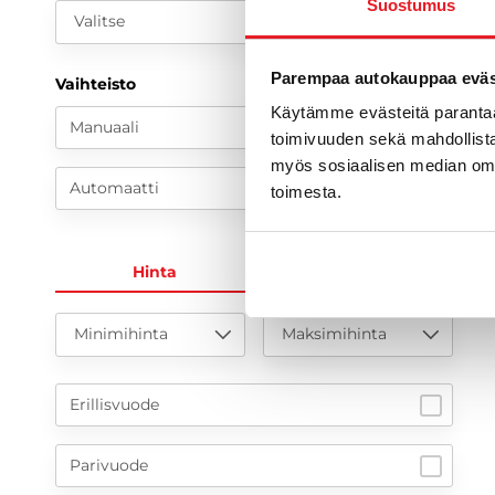
Suostumus
Valitse
S
F
Parempaa autokauppaa eväst
w
Vaihteisto
Käytämme evästeitä paranta
2
Manuaali
toimivuuden sekä mahdollista
2
myös sosiaalisen median om
Automaatti
a
toimesta.
Hinta
KK-erä
Minimihinta
Maksimihinta
Erillisvuode
Parivuode