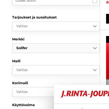
Uudet autot
a
Tarjoukset ja suositukset
Valitse
Merkki
Solifer
Malli
Valitse
Korimalli
Valitse
Käyttövoima