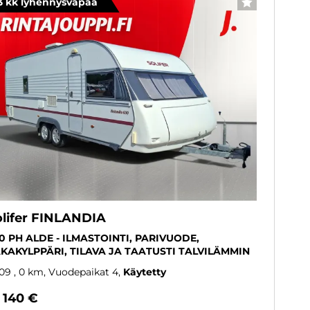
3 kk lyhennysvapaa
SUOSIKKI
olifer FINLANDIA
0 PH ALDE - ILMASTOINTI, PARIVUODE,
KAKYLPPÄRI, TILAVA JA TAATUSTI TALVILÄMMIN
09
, 0 km, Vuodepaikat 4
Käytetty
 140 €