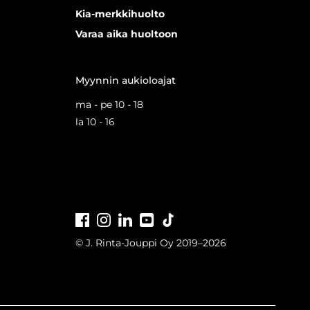
Kia-merkkihuolto
Varaa aika huoltoon
Myynnin aukioloajat
ma - pe 10 - 18
la 10 - 16
Facebook
Instagram
LinkedIn
Youtube
Tiktok
© J. Rinta-Jouppi Oy 2019–2026