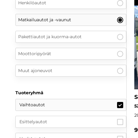
Henkilöautot
Matkailuautot ja -vaunut
Pakettiautot ja kuorma-autot
Moottoripyörät
Muut ajoneuvot
Tuoteryhmä
S
Vaihtoautot
5
2
Esittelyautot
9