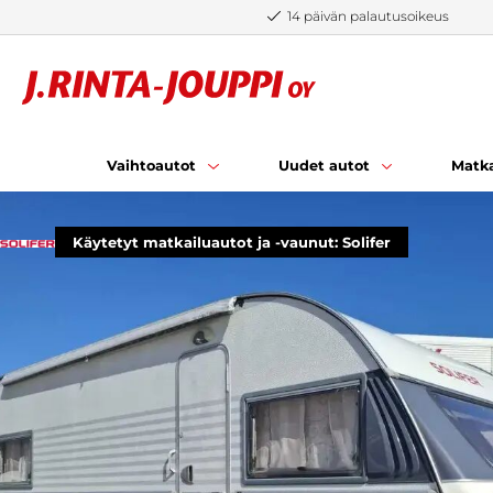
Siirry sisältöön
14 päivän palautusoikeus
Vaihtoautot
Uudet autot
Matka
Käytetyt matkailuautot ja -vaunut: Solifer