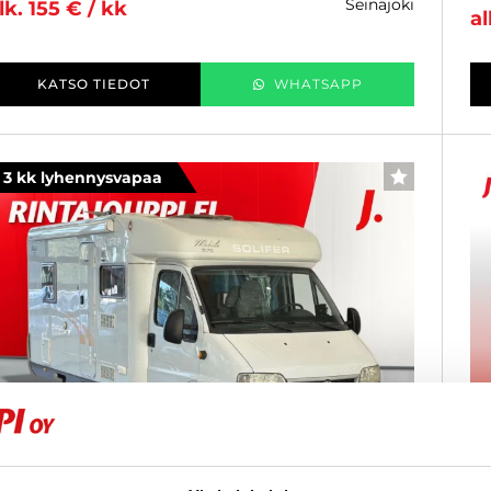
seinäjoki
lk. 155 € / kk
al
KATSO TIEDOT
WHATSAPP
3 kk lyhennysvapaa
SUOSIKKI