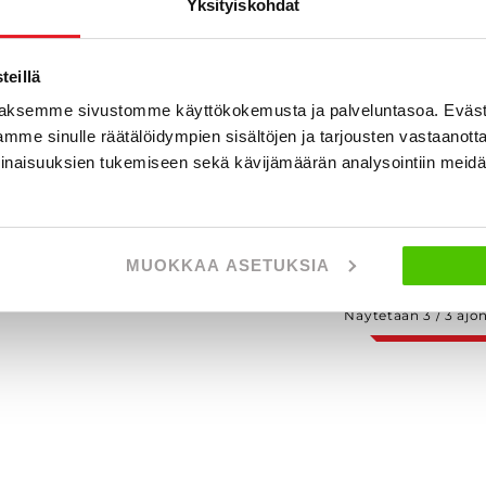
Yksityiskohdat
olifer T 575
O
P
iat 2,3 JTD 110HV Puoli-integroitu - Kattoilmastointi,
eillä
ebasto, pyöräteline
aksemme sivustomme käyttökokemusta ja palveluntasoa. Eväst
004
, Manuaali, Diesel, 129 000 km, Rek. 5
Käytetty
mme sinulle räätälöidympien sisältöjen ja tarjousten vastaanott
2 900 €
inaisuuksien tukemiseen sekä kävijämäärän analysointiin mei
lappeenranta
lk. 239 € / kk
KATSO TIEDOT
WHATSAPP
MUOKKAA ASETUKSIA
Näytetään
3
/
3
ajo