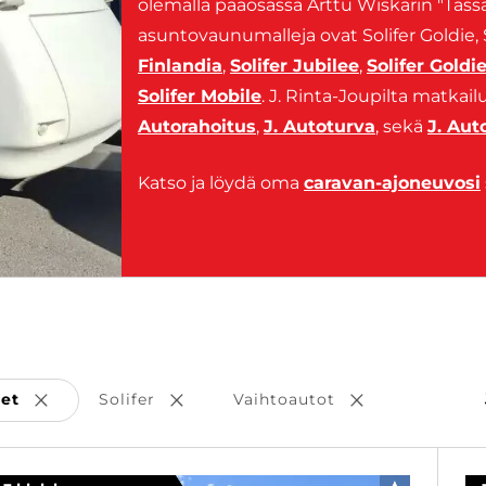
olemalla pääosassa Arttu Wiskarin "Tässä
asuntovaunumalleja ovat Solifer Goldie, So
Finlandia
,
Solifer Jubilee
,
Solifer Goldi
Solifer Mobile
. J. Rinta-Joupilta matkai
Autorahoitus
,
J. Autoturva
, sekä
J. Au
Katso ja löydä oma
caravan-ajoneuvosi
set
Solifer
Vaihtoautot
Poista valinta
Poista valinta
Poista valinta