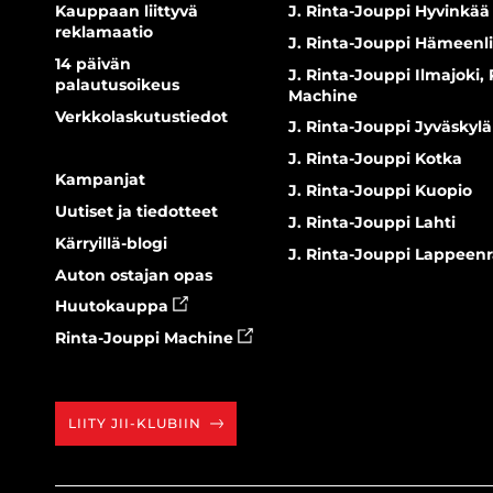
Kauppaan liittyvä
J. Rinta-Jouppi Hyvinkää
reklamaatio
J. Rinta-Jouppi Hämeenl
14 päivän
J. Rinta-Jouppi Ilmajoki,
palautusoikeus
Machine
Verkkolaskutustiedot
J. Rinta-Jouppi Jyväskylä
J. Rinta-Jouppi Kotka
Kampanjat
J. Rinta-Jouppi Kuopio
Uutiset ja tiedotteet
J. Rinta-Jouppi Lahti
Kärryillä-blogi
J. Rinta-Jouppi Lappeen
Auton ostajan opas
Huutokauppa
Rinta-Jouppi Machine
LIITY JII-KLUBIIN