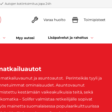
Autojen kotiintoimitus jopa 24h
Varaa huolto
Toimipisteet
t
Lisäpalvelut ja rahoitus
Myy autosi
matkailuautot
 matkailuvaunut ja asuntoautot. Perinteikäs tyyli ja
n tunnetuimmat ominaisuudet. Asuntovaunut
lmistettu kestämään vaikeakulkuisia teitä, sekä
omatka – Solifer valmistaa retkeilijälle sopivat
yös mainetta suomalaisessa populaarikulttuurissa