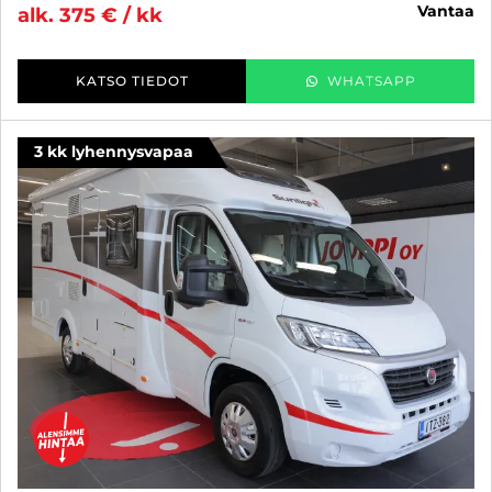
vantaa
alk. 375 € / kk
KATSO TIEDOT
WHATSAPP
3 kk lyhennysvapaa