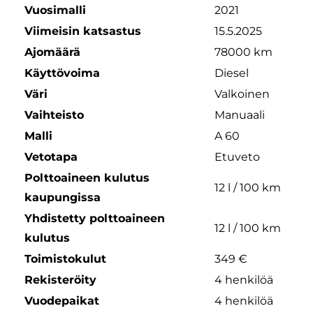
Vuosimalli
2021
Viimeisin katsastus
15.5.2025
Ajomäärä
78000 km
Käyttövoima
Diesel
Väri
Valkoinen
Vaihteisto
Manuaali
Malli
A 60
Vetotapa
Etuveto
Polttoaineen kulutus
12 l / 100 km
kaupungissa
Yhdistetty polttoaineen
12 l / 100 km
kulutus
Toimistokulut
349 €
Rekisteröity
4 henkilöä
Vuodepaikat
4 henkilöä