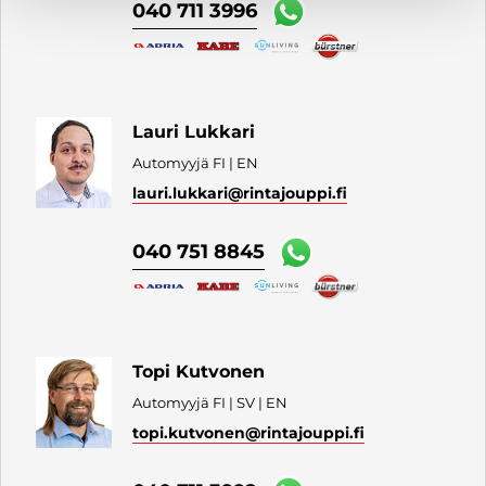
040 711 3996
Lauri Lukkari
Automyyjä FI | EN
lauri.lukkari
@rintajouppi.fi
040 751 8845
Topi Kutvonen
Automyyjä FI | SV | EN
topi.kutvonen
@rintajouppi.fi