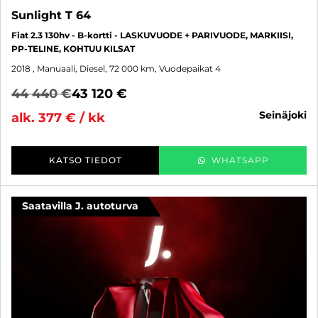
Sunlight T 64
Fiat 2.3 130hv - B-kortti - LASKUVUODE + PARIVUODE, MARKIISI,
PP-TELINE, KOHTUU KILSAT
2018
, Manuaali, Diesel, 72 000 km, Vuodepaikat 4
44 440 €
43 120 €
seinäjoki
alk. 377 € / kk
KATSO TIEDOT
WHATSAPP
Saatavilla J. autoturva