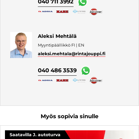
040 711 3992
Aleksi Mehtälä
Myyntipäällikkö FI | EN
aleksi.mehtala
@rintajouppi.fi
040 486 3539
Myös sopivia sinulle
Saatavilla J. autoturva