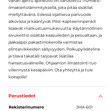
vähän ajettu ajoneuvo on varustettu Trumatic-
ilmakiertolämmityksellä, joka pitää sisätilat
miellyttävänä. Edessä sijaitseva parivuode
alkovissa ja kääntyvät Pilot-kapteeninpenkit
lisäävät matkustusmukavuutta. Käytännöllinen
sivukeittiö sisältää kaasulieden ja pesualtaan, ja
jääkaappi pakastinlokerolla varmistaa
elintarvikkeiden säilyvyyden. Polkupyöräteline
ja tilava takatalli tarjoavat lisätilaa
harrastusvälineille. Ohjaamon ilmastointi tuo
viilennystä kesäpäiviin. Ota yhteyttä ja tule
koeajolle!
Perustiedot
Rekisterinumero
JMA-601