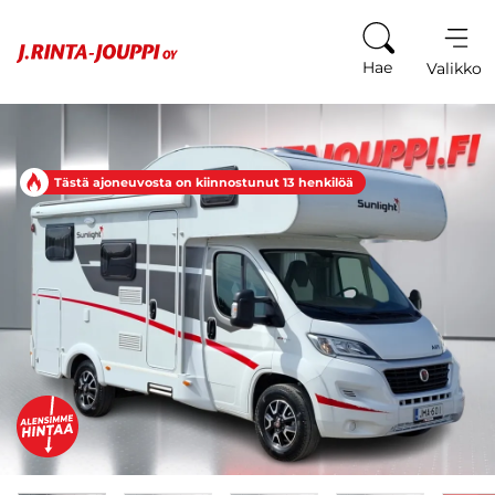
Siirry sisältöön
Hae
Valikko
Tästä ajoneuvosta on kiinnostunut 13 henkilöä