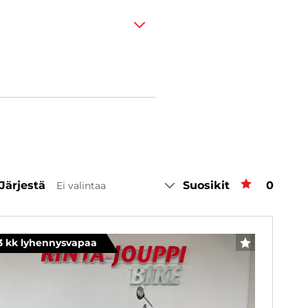
Järjestä
Suosikit
Suosiki
0
Ei valintaa
3 kk lyhennysvapaa
SUOSIKKI