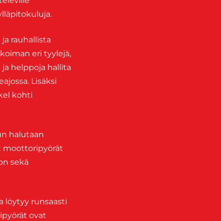
eleville
ylläpitokuluja.
ja rauhallista
koiman eri tyylejä,
ja helppoja hallita
jossa. Lisäksi
kel kohti
kun halutaan
t moottoripyörät
don sekä
a löytyy runsaasti
ipyörät ovat