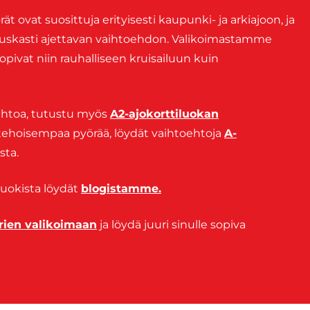
t ovat suosittuja erityisesti kaupunki- ja arkiajoon, ja
 hauskasti ajettavan vaihtoehdon. Valikoimastamme
 sopivat niin rauhalliseen kruisailuun kuin
ehtoa, tutustu myös
A2-ajokorttiluokan
itehoisempaa pyörää, löydät vaihtoehtoja
A-
sta.
luokista löydät
blogistamme.
rien valikoimaan
ja löydä juuri sinulle sopiva