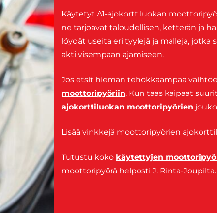
Käytetyt A1-ajokorttiluokan moottoripyörä
ne tarjoavat taloudellisen, ketterän ja
löydät useita eri tyylejä ja malleja, jotka
aktiivisempaan ajamiseen.
Jos etsit hieman tehokkaampaa vaihto
moottoripyöriin
. Kun taas kaipaat suur
ajokorttiluokan moottoripyörien
jouko
Lisää vinkkejä moottoripyörien ajokortti
Tutustu koko
käytettyjen moottoripyö
moottoripyörä helposti J. Rinta-Joupilta.