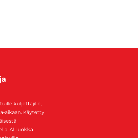
ja
lle kuljettajille,
aa-aikaan. Käytetty
äisestä
ella. A1-luokka