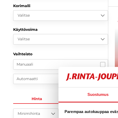
Korimalli
Valitse
Käyttövoima
Valitse
Vaihteisto
Manuaali
Automaatti
Suostumus
O
Hinta
KK-erä
P
Parempaa autokauppaa eväst
Minimihinta
Maksimihinta