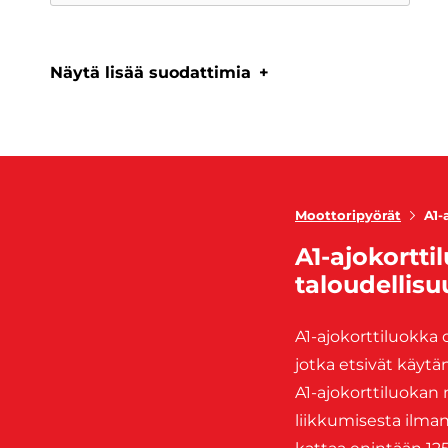
Näytä lisää suodattimia
Moottoripyörät
A1-
A1-ajokortti
taloudellis
A1-ajokorttiluokka 
jotka etsivät käytä
A1-ajokorttiluokan
liikkumisesta ilman 