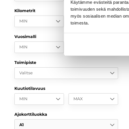
Käytämme evästeitä paranta
toimivuuden sekä mahdollista
Kilometrit
myös sosiaalisen median om
MIN
MAX
toimesta.
Vuosimalli
MIN
MAX
Toimipiste
Valitse
Kuutiotilavuus
MIN
MAX
Ajokorttiluokka
A1