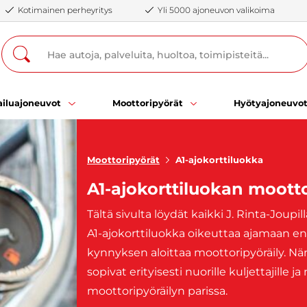
Kotimainen perheyritys
Yli 5000 ajoneuvon valikoima
iluajoneuvot
Moottoripyörät
Hyötyajoneuvo
Moottoripyörät
A1-ajokorttiluokka
A1-ajokorttiluokan moott
Tältä sivulta löydät kaikki J. Rinta-Joup
A1-ajokorttiluokka oikeuttaa ajamaan eni
kynnyksen aloittaa moottoripyöräily. Näm
sopivat erityisesti nuorille kuljettajille j
moottoripyöräilyn parissa.