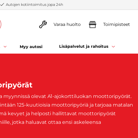
Autojen kotiintoimitus jopa 24h
Varaa huolto
Toimipisteet
t
Lisäpalvelut ja rahoitus
Myy autosi
oripyörät
illa myynnissä olevat A1-ajokorttiluokan moottoripyörät.
ntään 125-kuutioisia moottoripyöriä ja tarjoaa matalan
ä kevyet ja helposti hallittavat moottoripyörät
a niille, jotka haluavat ottaa ensi askeleensa