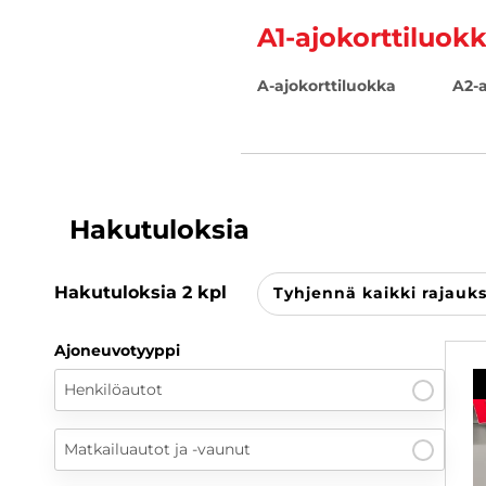
A1-ajokorttiluok
A-ajokorttiluokka
A2-a
Hakutuloksia
Hakutuloksia
2
kpl
Tyhjennä kaikki rajauk
Ajoneuvotyyppi
Henkilöautot
Matkailuautot ja -vaunut