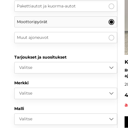
Pakettiautot ja kuorma-autot
Moottoripyörät
Muut ajoneuvot
Tarjoukset ja suositukset
K
Valitse
R
a
Merkki
2
Valitse
4
a
Malli
Valitse