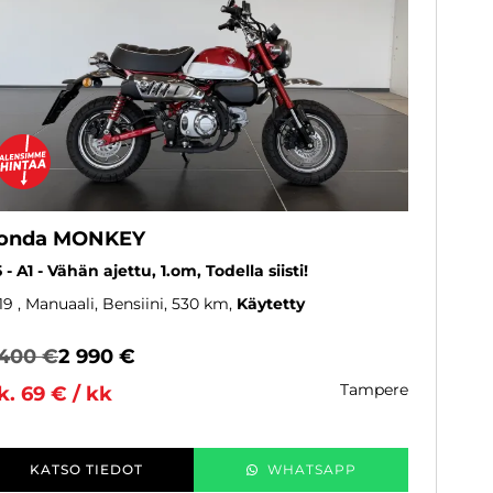
onda MONKEY
5 - A1 - Vähän ajettu, 1.om, Todella siisti!
19
, Manuaali, Bensiini, 530 km
Käytetty
 400 €
2 990 €
tampere
k. 69 € / kk
KATSO TIEDOT
WHATSAPP