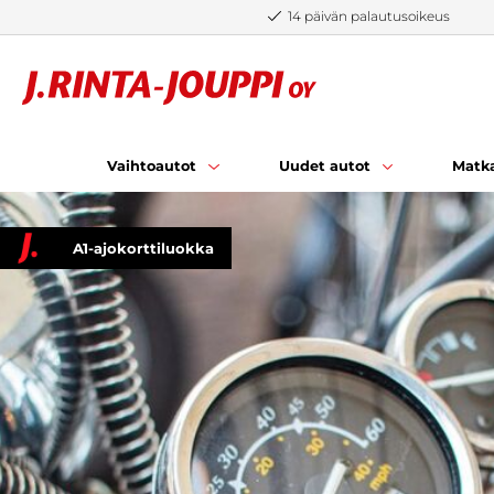
Siirry sisältöön
14 päivän palautusoikeus
Vaihtoautot
Uudet autot
Matka
A1-ajokorttiluokka