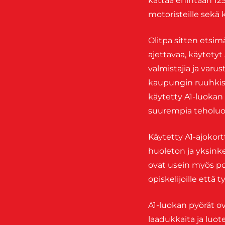
kattaa enintään 125-
motoristeille sekä k
Olitpa sitten etsimä
ajettavaa, käytetyt
valmistajia ja varu
kaupungin ruuhkiss
käytetty A1-luokan
suurempia teholuo
Käytetty A1-ajokort
huoleton ja yksink
ovat usein myös po
opiskelijoille että
A1-luokan pyörät ov
laadukkaita ja luot