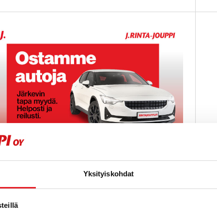
Yksityiskohdat
stamme alle 225 tkm ajettuja autoja.
yydä ilmainen ostotarjous!
eillä