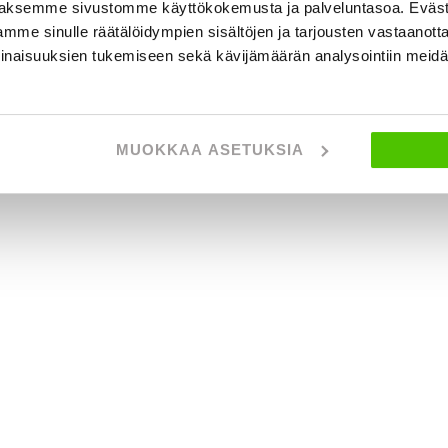
aksemme sivustomme käyttökokemusta ja palveluntasoa. Eväst
Näytetään
2
/
2
ajo
mme sinulle räätälöidympien sisältöjen ja tarjousten vastaanott
inaisuuksien tukemiseen sekä kävijämäärän analysointiin mei
MUOKKAA ASETUKSIA