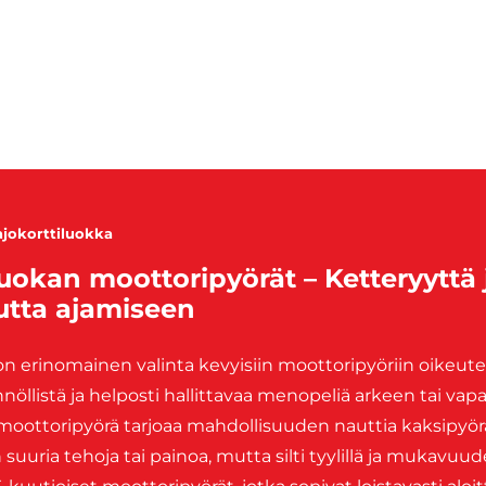
ajokorttiluokka
luokan moottoripyörät – Ketteryyttä 
uutta ajamiseen
on erinomainen valinta kevyisiin moottoripyöriin oikeutetui
nnöllistä ja helposti hallittavaa menopeliä arkeen tai vap
 moottoripyörä tarjoaa mahdollisuuden nauttia kaksipyör
suuria tehoja tai painoa, mutta silti tyylillä ja mukavuud