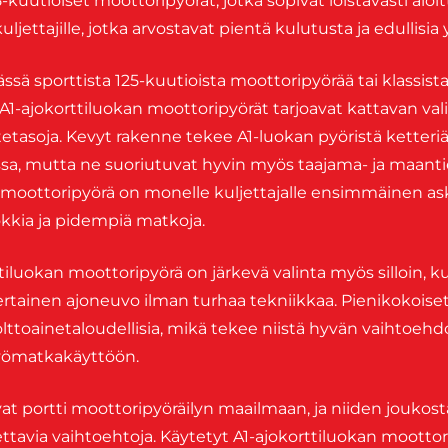
kuutioiset moottoripyörät, jotka sopivat loistavasti aloitt
uljettajille, jotka arvostavat pientä kulutusta ja edullisia 
ssä sporttista 125-kuutioista moottoripyörää tai klassista 
 A1-ajokorttiluokan moottoripyörät tarjoavat kattavan vali
stetasoja. Kevyt rakenne tekee A1-luokan pyöristä ketteriä 
a, mutta ne suoriutuvat hyvin myös taajama- ja maantiea
 moottoripyörä on monelle kuljettajalle ensimmäinen as
kkia ja pidempiä matkoja.
tiluokan moottoripyörä on järkevä valinta myös silloin, 
ertainen ajoneuvo ilman turhaa tekniikkaa. Pienikokoise
lttoainetaloudellisia, mikä tekee niistä hyvän vaihtoeh
 työmatkakäyttöön.
at portti moottoripyöräilyn maailmaan, ja niiden joukost
ettavia vaihtoehtoja. Käytetyt A1-ajokorttiluokan moottor