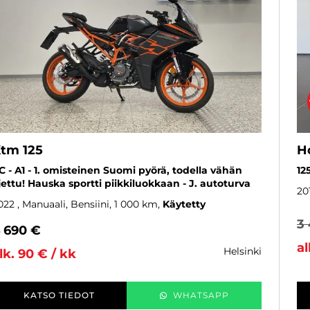
tm 125
H
C - A1 - 1. omisteinen Suomi pyörä, todella vähän
12
jettu! Hauska sportti piikkiluokkaan - J. autoturva
20
022
, Manuaali, Bensiini, 1 000 km
Käytetty
3
 690 €
al
helsinki
lk. 90 € / kk
KATSO TIEDOT
WHATSAPP