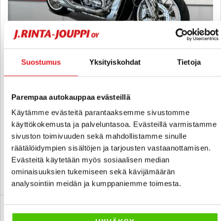
Suostumus
Yksityiskohdat
Tietoja
Harley-davidson VRSC
VRSCDX Night Rod Special - A-kortti - Siisti ja vähän ajettu Night
Parempaa autokauppaa evästeillä
Rod! / Huoltokirja
Käytämme evästeitä parantaaksemme sivustomme
2012
, Manuaali, Bensiini, 13 000 km
käyttökokemusta ja palveluntasoa. Evästeillä varmistamme
16 700 €
sivuston toimivuuden sekä mahdollistamme sinulle
oulu
alk. 192 € / kk
räätälöidympien sisältöjen ja tarjousten vastaanottamisen.
Evästeitä käytetään myös sosiaalisen median
ominaisuuksien tukemiseen sekä kävijämäärän
KATSO TIEDOT
WHATSAPP
analysointiin meidän ja kumppaniemme toimesta.
Tehdastakuu voimassa
SUO