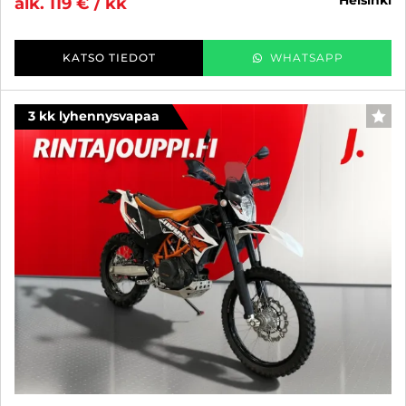
alk. 119 € / kk
KATSO TIEDOT
WHATSAPP
3 kk lyhennysvapaa
SUO