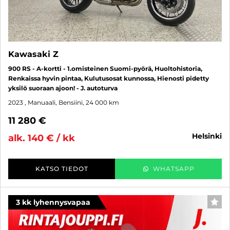
Kawasaki Z
900 RS - A-kortti - 1.omisteinen Suomi-pyörä, Huoltohistoria,
Renkaissa hyvin pintaa, Kulutusosat kunnossa, Hienosti pidetty
yksilö suoraan ajoon! - J. autoturva
2023
, Manuaali, Bensiini, 24 000 km
11 280 €
helsinki
alk. 140 € / kk
KATSO TIEDOT
WHATSAPP
3 kk lyhennysvapaa
SUO