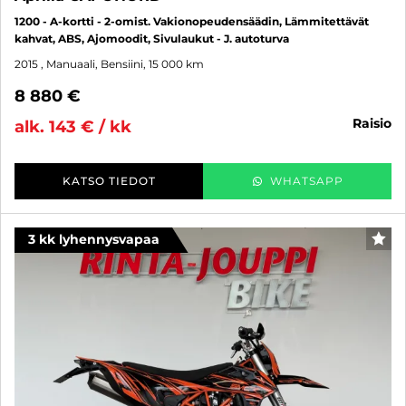
1200 - A-kortti - 2-omist. Vakionopeudensäädin, Lämmitettävät
kahvat, ABS, Ajomoodit, Sivulaukut - J. autoturva
2015
, Manuaali, Bensiini, 15 000 km
8 880 €
raisio
alk. 143 € / kk
KATSO TIEDOT
WHATSAPP
3 kk lyhennysvapaa
SUO