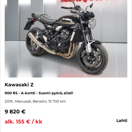
Kawasaki Z
900 RS - A-kortti - Suomi pyörä, siisti!
2019
, Manuaali, Bensiini, 15 700 km
9 820 €
lahti
alk. 155 € / kk