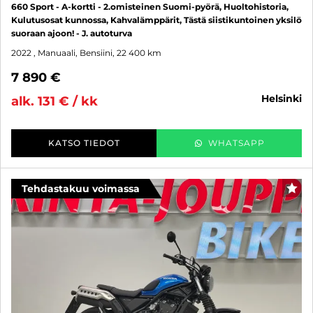
660 Sport - A-kortti - 2.omisteinen Suomi-pyörä, Huoltohistoria,
Kulutusosat kunnossa, Kahvalämppärit, Tästä siistikuntoinen yksilö
suoraan ajoon! - J. autoturva
2022
, Manuaali, Bensiini, 22 400 km
7 890 €
helsinki
alk. 131 € / kk
KATSO TIEDOT
WHATSAPP
Tehdastakuu voimassa
SUO