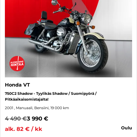
Honda VT
750C2 Shadow - Tyylikäs Shadow / Suomipyörä /
Pitkäaikaisomistajalta!
2001
, Manuaali, Bensiini, 19 000 km
4 490 €
3 990 €
oulu
alk. 82 € / kk