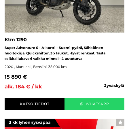
Ktm 1290
Super Adventure S - A-kortti - Suomi-pyörä, Sähköinen
huoltokirja, Quickshifter, 3 x laukut, Hyvät renkaat, Tästä
seikkailukaveri vaikka minne! - J. autoturva
2020
, Manuaali, Bensiini, 35 000 km
15 890 €
jyväskylä
alk. 184 € / kk
KATSO TIEDOT
WHATSAPP
3 kk lyhennysvapaa
SUO