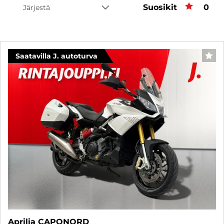
Suosikit
Suos
0
Järjestä
Saatavilla J. autoturva
SUO
Aprilia CAPONORD