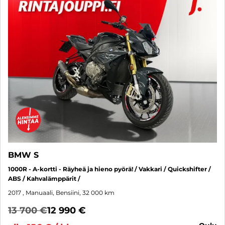
BMW S
1000R - A-kortti - Räyheä ja hieno pyörä! / Vakkari / Quickshifter /
ABS / Kahvalämppärit /
2017
, Manuaali, Bensiini, 32 000 km
13 700 €
12 990 €