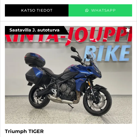
KATSO TIEDOT
WHATSAPP
Saatavilla J. autoturva
SUO
Triumph TIGER