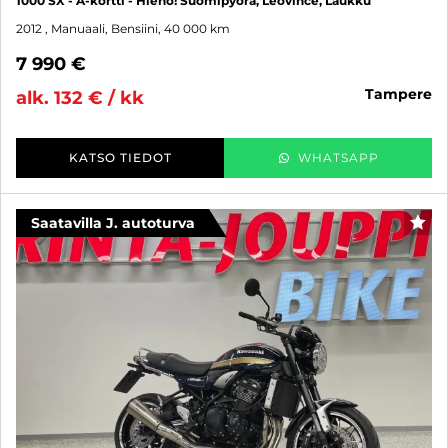
1000 SX - A-kortti - Hieno! Suomipyörä, Leovince, Laukku
2012
, Manuaali, Bensiini, 40 000 km
7 990 €
tampere
alk. 132 € / kk
KATSO TIEDOT
WHATSAPP
Saatavilla J. autoturva
SUO