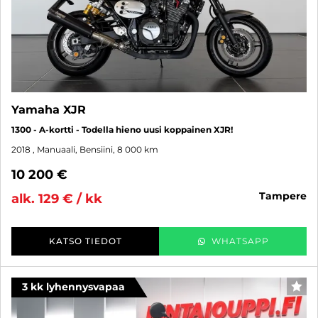
Yamaha XJR
1300 - A-kortti - Todella hieno uusi koppainen XJR!
2018
, Manuaali, Bensiini, 8 000 km
10 200 €
tampere
alk. 129 € / kk
KATSO TIEDOT
WHATSAPP
3 kk lyhennysvapaa
SUO