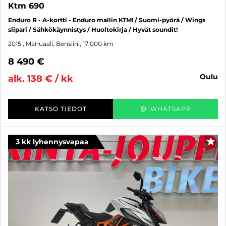
Ktm 690
Enduro R - A-kortti - Enduro mallin KTM! / Suomi-pyörä / Wings
slipari / Sähkökäynnistys / Huoltokirja / Hyvät soundit!
2015
, Manuaali, Bensiini, 17 000 km
8 490 €
oulu
alk. 138 € / kk
KATSO TIEDOT
WHATSAPP
3 kk lyhennysvapaa
SUO