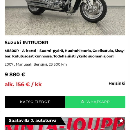
Suzuki INTRUDER
M1800R - A-kortti - Suomi-pyörä, Huoltohistoria, Geelisatula, Sissy-
bar, Kulutusosat kunnossa, Todella siisti yksilö suoraan ajoon!
2007
, Manuaali, Bensiini, 23 500 km
9 880 €
helsinki
alk. 156 € / kk
KATSO TIEDOT
WHATSAPP
Saatavilla J. autoturva
SUO