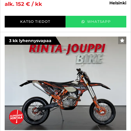
helsinki
alk. 152 € / kk
KATSO TIEDOT
WHATSAPP
3 kk lyhennysvapaa
SUO