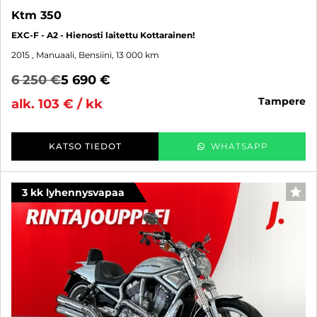
Ktm 350
EXC-F - A2 - Hienosti laitettu Kottarainen!
2015
, Manuaali, Bensiini, 13 000 km
6 250 €
5 690 €
tampere
alk. 103 € / kk
KATSO TIEDOT
WHATSAPP
3 kk lyhennysvapaa
SUO