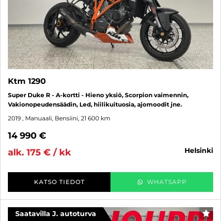
Ktm 1290
Super Duke R - A-kortti - Hieno yksiö, Scorpion vaimennin,
Vakionopeudensäädin, Led, hiilikuituosia, ajomoodit jne.
2019
, Manuaali, Bensiini, 21 600 km
14 990 €
helsinki
alk. 175 € / kk
KATSO TIEDOT
WHATSAPP
Saatavilla J. autoturva
SUO