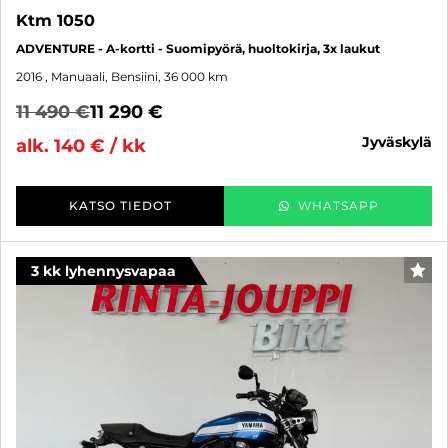
Ktm 1050
ADVENTURE - A-kortti - Suomipyörä, huoltokirja, 3x laukut
2016
, Manuaali, Bensiini, 36 000 km
11 490 €
11 290 €
jyväskylä
alk. 140 € / kk
KATSO TIEDOT
WHATSAPP
3 kk lyhennysvapaa
SUO