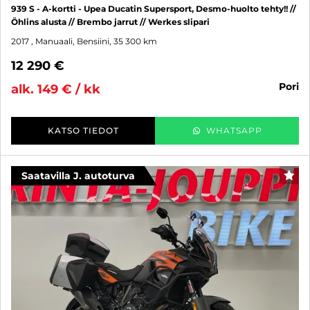
939 S - A-kortti - Upea Ducatin Supersport, Desmo-huolto tehty!! //
Öhlins alusta // Brembo jarrut // Werkes slipari
2017
, Manuaali, Bensiini, 35 300 km
12 290 €
pori
alk. 149 € / kk
KATSO TIEDOT
WHATSAPP
Saatavilla J. autoturva
SUO