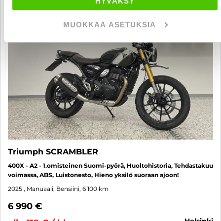
HYVÄKSY
MUOKKAA ASETUKSIA
Triumph SCRAMBLER
400X - A2 - 1.omisteinen Suomi-pyörä, Huoltohistoria, Tehdastakuu
voimassa, ABS, Luistonesto, Hieno yksilö suoraan ajoon!
2025
, Manuaali, Bensiini, 6 100 km
6 990 €
helsinki