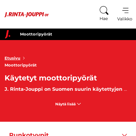
Siirry sisältöön
Hae
Valikko
Moottoripyörät
Etusivu
Moottoripyörät
Käytetyt moottoripyörät
J. Rinta-Jouppi on Suomen suurin käytettyjen moottoripyörien myyjä
Näytä lisää
Runkotyypit