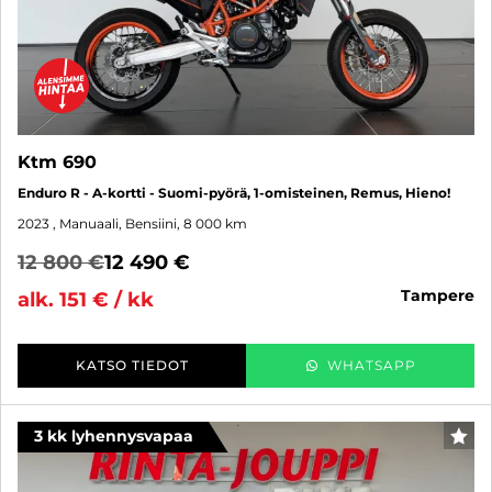
Ktm 690
Enduro R - A-kortti - Suomi-pyörä, 1-omisteinen, Remus, Hieno!
2023
, Manuaali, Bensiini, 8 000 km
12 800 €
12 490 €
tampere
alk. 151 € / kk
KATSO TIEDOT
WHATSAPP
3 kk lyhennysvapaa
SUO