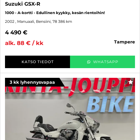
Suzuki GSX-R
1000 - A-kortti - Edullinen kyykky, kesän rientoihin!
2002
, Manuaali, Bensiini, 78 386 km
4 490 €
tampere
alk. 88 € / kk
KATSO TIEDOT
WHATSAPP
3 kk lyhennysvapaa
SUO