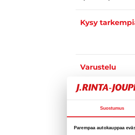
Kysy tarkempia
Varustelu
Tekniset tiedo
Suostumus
Toimipiste
Parempaa autokauppaa eväst