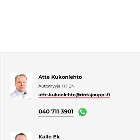
Atte Kukonlehto
Automyyjä FI | EN
atte.kukonlehto
@rintajouppi.fi
040 711 3901
Kalle Ek