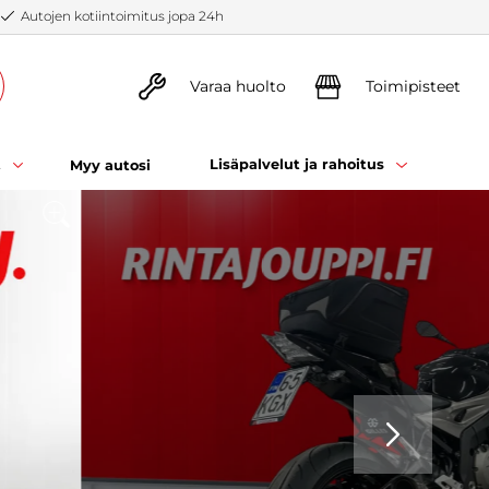
Autojen kotiintoimitus jopa 24h
Varaa huolto
Toimipisteet
t
Lisäpalvelut ja rahoitus
Myy autosi
SEURAAVA