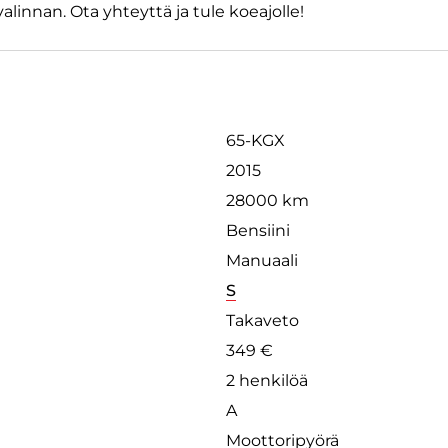
alinnan. Ota yhteyttä ja tule koeajolle!
65-KGX
2015
28000 km
Bensiini
Manuaali
S
Takaveto
349 €
2 henkilöä
A
Moottoripyörä