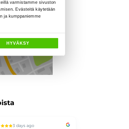
eillä varmistamme sivuston
Ajo-ohjeet
amisen. Evästeitä käytetään
dän ja kumppaniemme
HYVÄKSY
pista
3 days ago
4 days ag