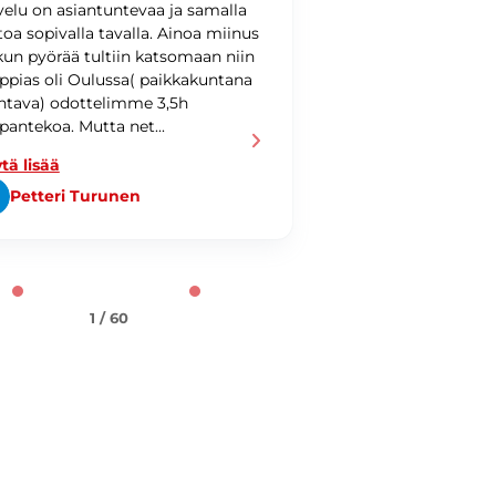
velu on asiantuntevaa ja samalla
Loistavaa palvelua
toa sopivalla tavalla. Ainoa miinus
 kun pyörää tultiin katsomaan niin
ppias oli Oulussa( paikkakuntana
tava) odottelimme 3,5h
pantekoa. Mutta net...
tä lisää
Petteri Turunen
Patrik Wecks
1 / 60