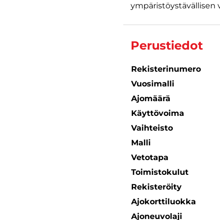
ympäristöystävällisen v
Perustiedot
Rekisterinumero
Vuosimalli
Ajomäärä
Käyttövoima
Vaihteisto
Malli
Vetotapa
Toimistokulut
Rekisteröity
Ajokorttiluokka
Ajoneuvolaji