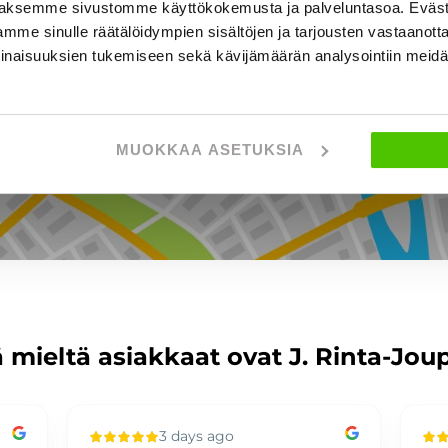
aksemme sivustomme käyttökokemusta ja palveluntasoa. Eväst
astajantie 4, JYVÄSKYLÄ
mme sinulle räätälöidympien sisältöjen ja tarjousten vastaanott
inaisuuksien tukemiseen sekä kävijämäärän analysointiin mei
MUOKKAA ASETUKSIA
NÄYTÄ KARTTA
 mieltä asiakkaat ovat J. Rinta-Jou
3 days ago