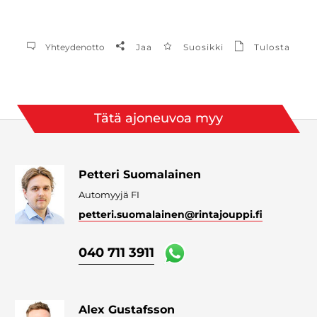
Yhteydenotto
Jaa
Suosikki
Tulosta
Tätä ajoneuvoa myy
Petteri Suomalainen
Automyyjä FI
petteri.suomalainen
@rintajouppi.fi
040 711 3911
Alex Gustafsson