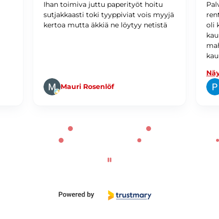
Ihan toimiva juttu paperityöt hoitu
Pal
sutjakkaasti toki tyyppiviat vois myyjä
ren
kertoa mutta äkkiä ne löytyy netistä
oli
kau
mah
kau
Näy
Mauri Rosenlöf