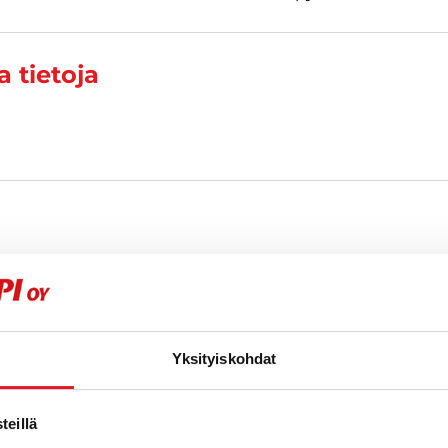
 tietoja
t
Yksityiskohdat
eillä