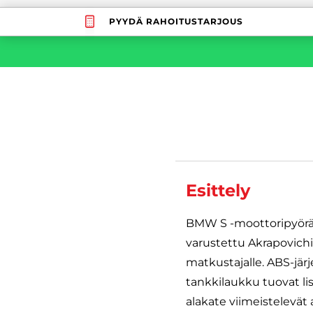
PYYDÄ RAHOITUSTARJOUS
Esittely
BMW S -moottoripyörä t
varustettu Akrapovichin
matkustajalle. ABS-jär
tankkilaukku tuovat lis
alakate viimeistelevät