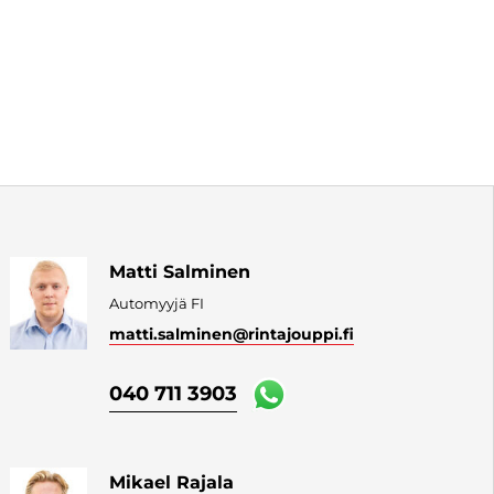
Matti Salminen
Automyyjä FI
matti.salminen
@rintajouppi.fi
040 711 3903
Mikael Rajala