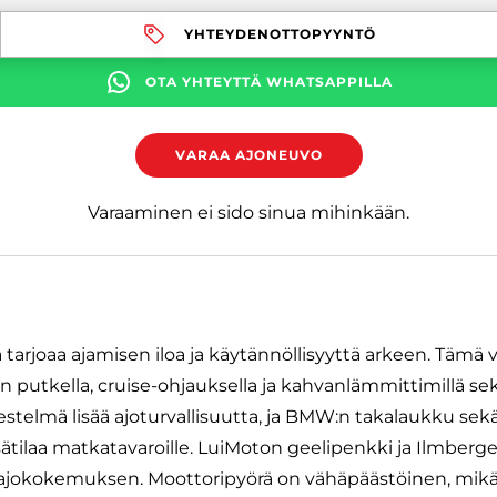
YHTEYDENOTTOPYYNTÖ
OTA YHTEYTTÄ WHATSAPPILLA
VARAA AJONEUVO
Varaaminen ei sido sinua mihinkään.
arjoaa ajamisen iloa ja käytännöllisyyttä arkeen. Tämä v
 putkella, cruise-ohjauksella ja kahvanlämmittimillä sek
jestelmä lisää ajoturvallisuutta, ja BMW:n takalaukku se
ätilaa matkatavaroille. LuiMoton geelipenkki ja Ilmberger
 ajokokemuksen. Moottoripyörä on vähäpäästöinen, mikä 