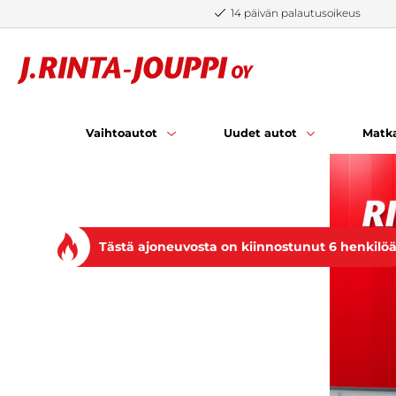
Siirry sisältöön
14 päivän palautusoikeus
Vaihtoautot
Uudet autot
Matka
Tästä ajoneuvosta on kiinnostunut 6 henkilö
EDELLINEN