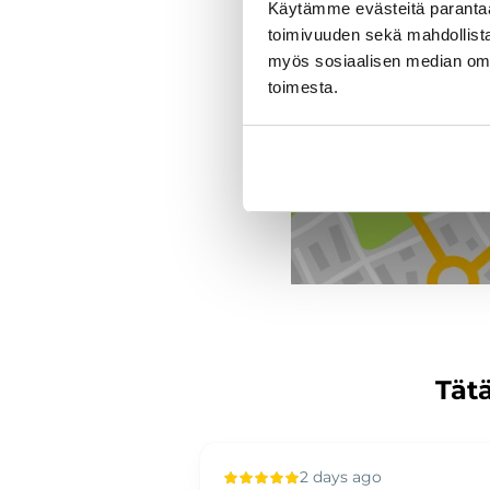
Käytämme evästeitä paranta
J. Rinta-Jouppi Oy, Sor
toimivuuden sekä mahdollista
myös sosiaalisen median om
toimesta.
Tätä
 ago
2 days ago