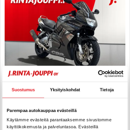
Honda CBR
Suostumus
Yksityiskohdat
Tietoja
CBR600F-PC31/599 - A-kortti - Madallettu, Akrapovic, Minivilkut,
Vaihdenäyttö
1998
, Manuaali, Bensiini, 66 000 km
Parempaa autokauppaa evästeillä
2 480 €
Käytämme evästeitä parantaaksemme sivustomme
käyttökokemusta ja palveluntasoa. Evästeillä
raisio
alk. 63 € / kk