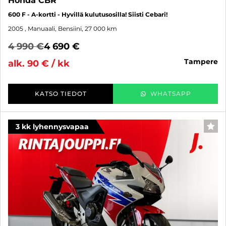
Honda CBR
600 F - A-kortti - Hyvillä kulutusosilla! Siisti Cebari!
2005
, Manuaali, Bensiini, 27 000 km
4 990 €
4 690 €
tampere
alk. 90 € / kk
KATSO TIEDOT
WHATSAPP
3 kk lyhennysvapaa
SUO