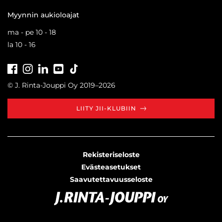
Myynnin aukioloajat
ma - pe 10 - 18
la 10 - 16
Facebook
Instagram
LinkedIn
Youtube
Tiktok
© J. Rinta-Jouppi Oy 2019–2026
LIITY JII-KLUBIIN
Rekisteriseloste
Evästeasetukset
Saavutettavuusseloste