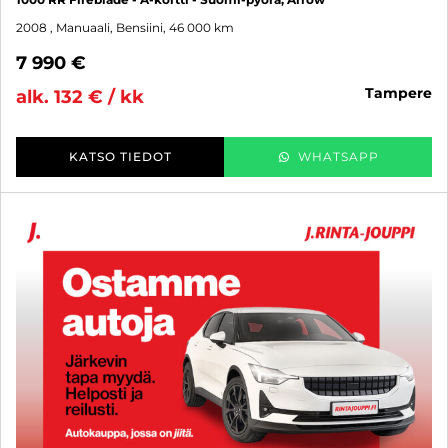
2008
, Manuaali, Bensiini, 46 000 km
7 990 €
tampere
alk. 132 € / kk
KATSO TIEDOT
WHATSAPP