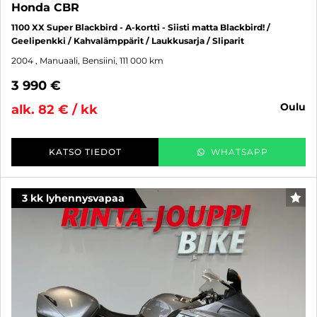
Honda CBR
1100 XX Super Blackbird - A-kortti - Siisti matta Blackbird! /
Geelipenkki / Kahvalämppärit / Laukkusarja / Sliparit
2004
, Manuaali, Bensiini, 111 000 km
3 990 €
oulu
alk. 82 € / kk
KATSO TIEDOT
WHATSAPP
3 kk lyhennysvapaa
SUO