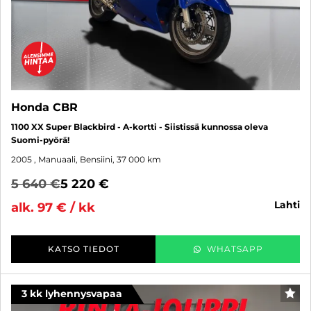
Honda CBR
1100 XX Super Blackbird - A-kortti - Siistissä kunnossa oleva
Suomi-pyörä!
2005
, Manuaali, Bensiini, 37 000 km
5 640 €
5 220 €
lahti
alk. 97 € / kk
KATSO TIEDOT
WHATSAPP
3 kk lyhennysvapaa
SUO