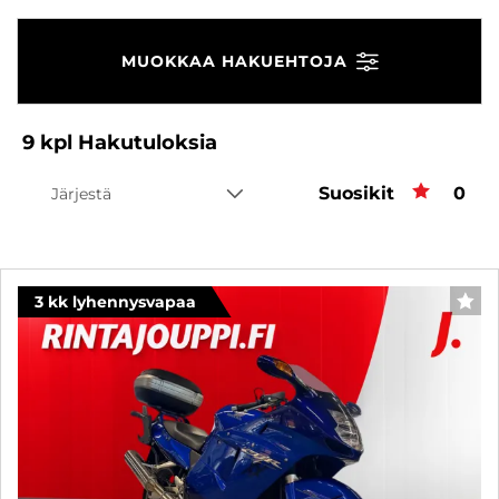
MUOKKAA HAKUEHTOJA
9
kpl
Hakutuloksia
Suosikit
Suos
0
Järjestä
3 kk lyhennysvapaa
SUO