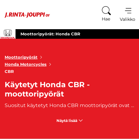
Siirry sisältöön
Hae
Valikko
Moottoripyörät: Honda CBR
Moottoripyörät
Honda Motorcycles
CBR
Käytetyt Honda CBR -
moottoripyörät
Suositut käytetyt Honda CBR moottoripyörät ovat nyt saatavilla – huippuluokan suorituskykyä ja tyyliä matkalle. CBR-sarja on voittanut kuljettajien sydämet tarjoamalla ainutlaatuista ajonautintoa ja teknistä huippuosaamista. Käytetyt Honda CBR moottoripyörämme ovat valmiita valloittamaan tien. Jokainen Honda CBR pyörä yhdistää huippuluokan suorituskyvyn, tyylin ja kilpa-automaailmasta peräisin olevan teknologian ainutlaatuisella tavalla. CBR-sarja on suunniteltu tarjoamaan vaativille kuljettajille unohtumattomia ajokokemuksia. Selaa valikoimaamme ja löydä itsellesi sopiva käytetty Honda CBR moottoripyörä. Omista suosittu ja huippuluokan matkakumppani ja lähde seikkailuun tien päälle Honda CBR:n kanssa. Koe suorituskyvyn ja tyylin täydellinen yhdistelmä jokaisella matkalla. Meiltä löydät käytetyt Honda CBR-moottoripyörät, joihin on saatavilla myös edullinen
Näytä lisää