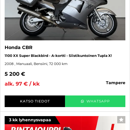
Honda CBR
1100 XX Super Blackbird - A-kortti - Siistikuntoinen Tupla X!
2008
, Manuaali, Bensiini, 72 000 km
5 200 €
tampere
alk. 97 € / kk
KATSO TIEDOT
WHATSAPP
3 kk lyhennysvapaa
SUO