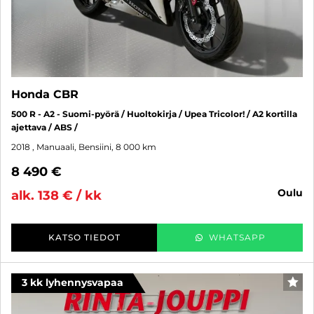
Honda CBR
500 R - A2 - Suomi-pyörä / Huoltokirja / Upea Tricolor! / A2 kortilla
ajettava / ABS /
2018
, Manuaali, Bensiini, 8 000 km
8 490 €
oulu
alk. 138 € / kk
KATSO TIEDOT
WHATSAPP
3 kk lyhennysvapaa
SUO