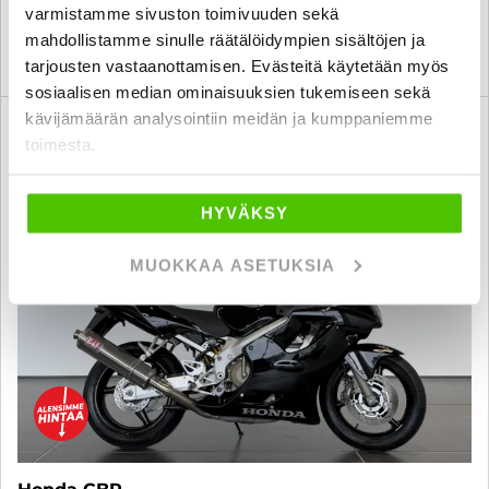
varmistamme sivuston toimivuuden sekä
mahdollistamme sinulle räätälöidympien sisältöjen ja
KATSO TIEDOT
WHATSAPP
tarjousten vastaanottamisen. Evästeitä käytetään myös
sosiaalisen median ominaisuuksien tukemiseen sekä
kävijämäärän analysointiin meidän ja kumppaniemme
3 kk lyhennysvapaa
SUO
toimesta.
HYVÄKSY
MUOKKAA ASETUKSIA