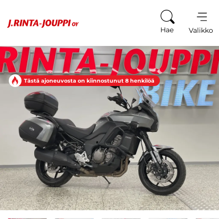
Siirry sisältöön
Hae
Valikko
Tästä ajoneuvosta on kiinnostunut 8 henkilöä