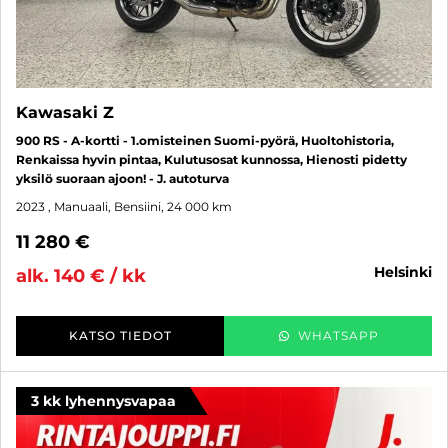
Kawasaki Z
900 RS - A-kortti - 1.omisteinen Suomi-pyörä, Huoltohistoria,
Renkaissa hyvin pintaa, Kulutusosat kunnossa, Hienosti pidetty
yksilö suoraan ajoon! - J. autoturva
2023
, Manuaali, Bensiini, 24 000 km
11 280 €
helsinki
alk. 140 € / kk
KATSO TIEDOT
WHATSAPP
3 kk lyhennysvapaa