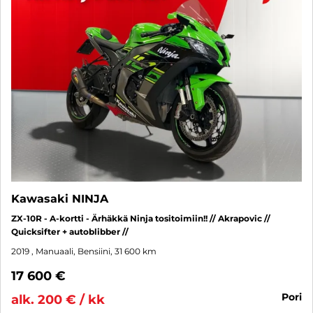
Kawasaki NINJA
ZX-10R - A-kortti - Ärhäkkä Ninja tositoimiin!! // Akrapovic //
Quicksifter + autoblibber //
2019
, Manuaali, Bensiini, 31 600 km
17 600 €
pori
alk. 200 € / kk