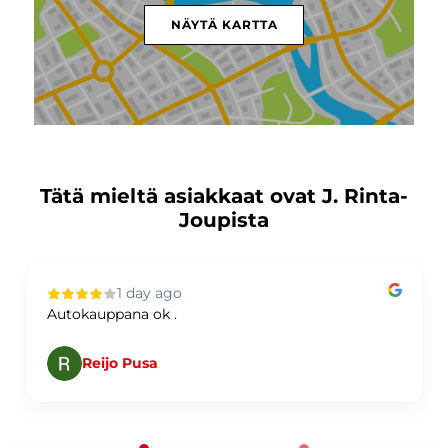
NÄYTÄ KARTTA
Tätä mieltä asiakkaat ovat J. Rinta-
Joupista
1 day ago
Autokauppana ok .
Reijo Pusa
Page 1 of 60