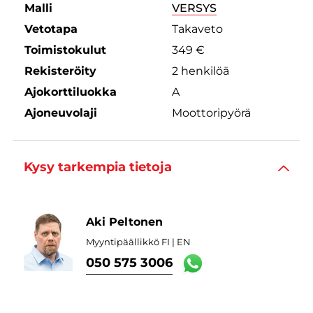
Malli
VERSYS
Vetotapa
Takaveto
Toimistokulut
349 €
Rekisteröity
2 henkilöä
Ajokorttiluokka
A
Ajoneuvolaji
Moottoripyörä
Kysy tarkempia tietoja
Aki Peltonen
Myyntipäällikkö FI | EN
050 575 3006