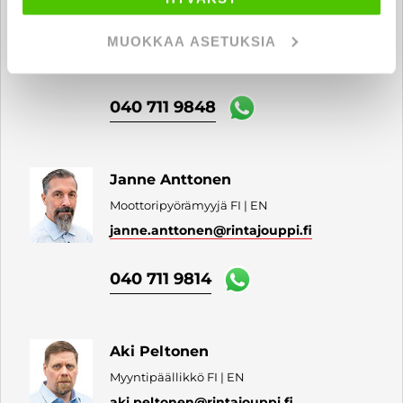
Eetu Tavio
Moottoripyörämyyjä FI | SV | EN
MUOKKAA ASETUKSIA
eetu.tavio
@rintajouppi.fi
040 711 9848
Janne Anttonen
Moottoripyörämyyjä FI | EN
janne.anttonen
@rintajouppi.fi
040 711 9814
Aki Peltonen
Myyntipäällikkö FI | EN
aki.peltonen
@rintajouppi.fi