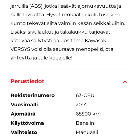
jarruilla (ABS), jotka lisäävät ajomukavuutta ja
hallittavuutta. Hyvät renkaat ja kulutusosien
kunto tekevät siitä valmiin kesän seikkailuihin.
Lisäksi sivulaukut ja takalaukku tarjoavat
kätevää säilytystilaa. Jos tämä Kawasaki
VERSYS voisi olla seuraava menopelisi, ota
yhteyttä ja tule koeajolle!
Perustiedot
Rekisterinumero
63-CEU
Vuosimalli
2014
Ajomäärä
65500 km
Käyttövoima
Bensiini
Vaihteisto
Manuaali