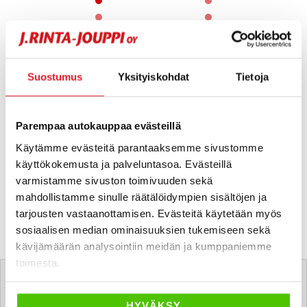
1 / 60
Suostumus
Yksityiskohdat
Tietoja
Parempaa autokauppaa evästeillä
Käytämme evästeitä parantaaksemme sivustomme
käyttökokemusta ja palveluntasoa. Evästeillä
varmistamme sivuston toimivuuden sekä
mahdollistamme sinulle räätälöidympien sisältöjen ja
tarjousten vastaanottamisen. Evästeitä käytetään myös
sosiaalisen median ominaisuuksien tukemiseen sekä
kävijämäärän analysointiin meidän ja kumppaniemme
Tätä ajoneuvoa myy
toimesta.
HYVÄKSY