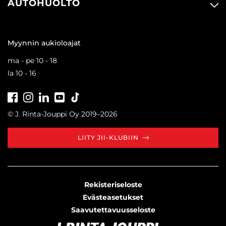
AUTOHUOLTO
Myynnin aukioloajat
ma - pe 10 - 18
la 10 - 16
Facebook
Instagram
LinkedIn
Youtube
Tiktok
© J. Rinta-Jouppi Oy 2019–2026
LIITY JII-KLUBIIN
Rekisteriseloste
Evästeasetukset
Saavutettavuusseloste