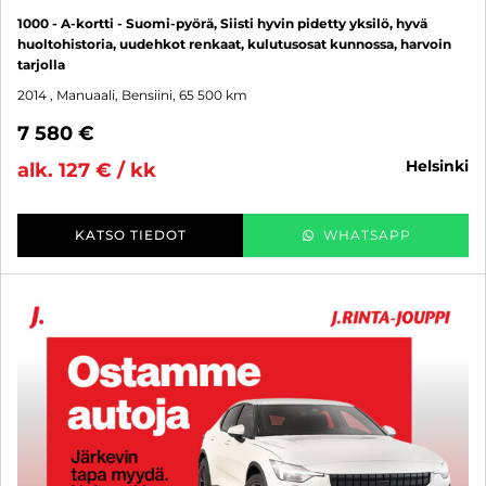
1000 - A-kortti - Suomi-pyörä, Siisti hyvin pidetty yksilö, hyvä
huoltohistoria, uudehkot renkaat, kulutusosat kunnossa, harvoin
tarjolla
2014
, Manuaali, Bensiini, 65 500 km
7 580 €
helsinki
alk. 127 € / kk
KATSO TIEDOT
WHATSAPP