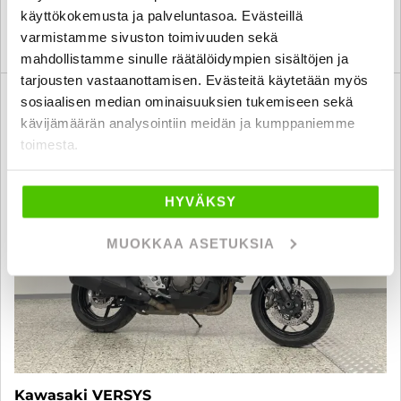
käyttökokemusta ja palveluntasoa. Evästeillä
varmistamme sivuston toimivuuden sekä
KATSO TIEDOT
WHATSAPP
mahdollistamme sinulle räätälöidympien sisältöjen ja
tarjousten vastaanottamisen. Evästeitä käytetään myös
3 kk lyhennysvapaa
sosiaalisen median ominaisuuksien tukemiseen sekä
SUO
kävijämäärän analysointiin meidän ja kumppaniemme
toimesta.
HYVÄKSY
MUOKKAA ASETUKSIA
Kawasaki VERSYS