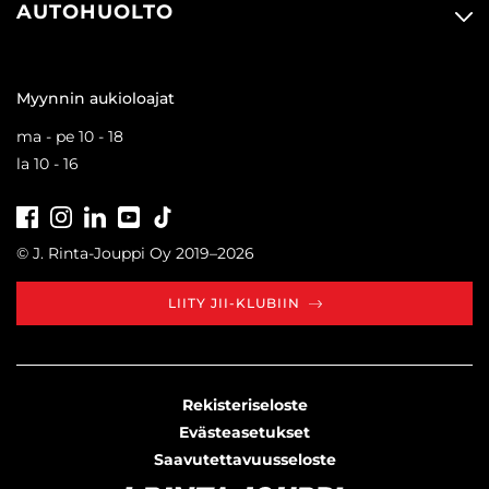
AUTOHUOLTO
Myynnin aukioloajat
ma - pe 10 - 18
la 10 - 16
Facebook
Instagram
LinkedIn
Youtube
Tiktok
© J. Rinta-Jouppi Oy 2019–2026
LIITY JII-KLUBIIN
Rekisteriseloste
Evästeasetukset
Saavutettavuusseloste