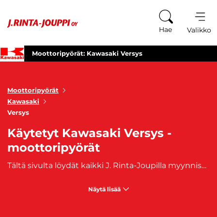
Siirry sisältöön
Hae
Valikko
Moottoripyörät: Kawasaki Versys
Moottoripyörät
Kawasaki
Versys
Käytetyt Kawasaki Versys -
moottoripyörät
Tältä sivulta löydät kaikki J. Rinta-Joupilla myynnissä olevat käytetyt Kawasaki Versys -moottoripyörät. Kawasaki Versys on suunniteltu ajajille, jotka kaipaavat yhdistelmän mukavuutta, monipuolisuutta ja ketterää suorituskykyä niin kaupungissa, maantiellä kuin mutkateilläkin. Versys-mallisto tunnetaan erinomaisesta ajoasennosta, hyvästä tuulisuojasta ja luotettavasta tekniikasta, jotka tekevät siitä loistavan valinnan sekä arkeen että pidemmille reissuille. Käytetty Kawasaki Versys -moottoripyörä on oiva vaihtoehto motoristille, joka haluaa yhden pyörän moneen tarkoitukseen – olipa kyseessä Versys 650 tai tehokkaampi Versys 1000.
Näytä lisää