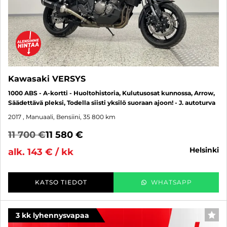
Kawasaki VERSYS
1000 ABS - A-kortti - Huoltohistoria, Kulutusosat kunnossa, Arrow,
Säädettävä pleksi, Todella siisti yksilö suoraan ajoon! - J. autoturva
2017
, Manuaali, Bensiini, 35 800 km
11 700 €
11 580 €
helsinki
alk. 143 € / kk
KATSO TIEDOT
WHATSAPP
3 kk lyhennysvapaa
SUO