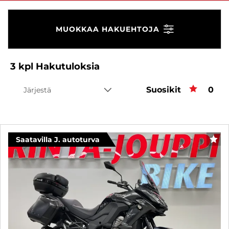
MUOKKAA HAKUEHTOJA
3
kpl
Hakutuloksia
Suosikit
Suos
0
Järjestä
Saatavilla J. autoturva
SUO