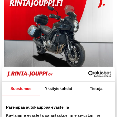
Kawasaki Versys
1000 - A-kortti - Upeakuntoinen Suomi-pyörä!
Suostumus
Yksityiskohdat
Tietoja
2015
, Manuaali, Bensiini, 79 000 km
7 680 €
Parempaa autokauppaa evästeillä
lahti
alk. 128 € / kk
Käytämme evästeitä parantaaksemme sivustomme