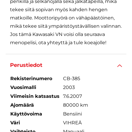
penkillä ja selkänojalla sekä jalkatapeilla, mikä
tekee siitä sopivan myös kahden hengen
matkoille. Moottoripyörä on vähäpäästöinen,
mikä tekee siitä ympäristöystävällisen valinnan.
Jos tämä Kawasaki VN voisi olla seuraava
menopelisi, ota yhteyttä ja tule koeajolle!
Perustiedot
Rekisterinumero
CB-385
Vuosimalli
2003
Viimeisin katsastus
7.6.2007
Ajomäärä
80000 km
Käyttövoima
Bensiini
Väri
VIHREÄ
Vaihteisto
Manuaali