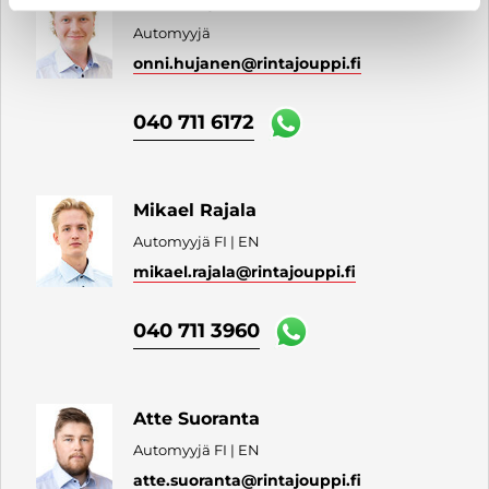
Onni Hujanen
Automyyjä
onni.hujanen
@rintajouppi.fi
040 711 6172
Mikael Rajala
Automyyjä FI | EN
mikael.rajala
@rintajouppi.fi
040 711 3960
Atte Suoranta
Automyyjä FI | EN
atte.suoranta
@rintajouppi.fi