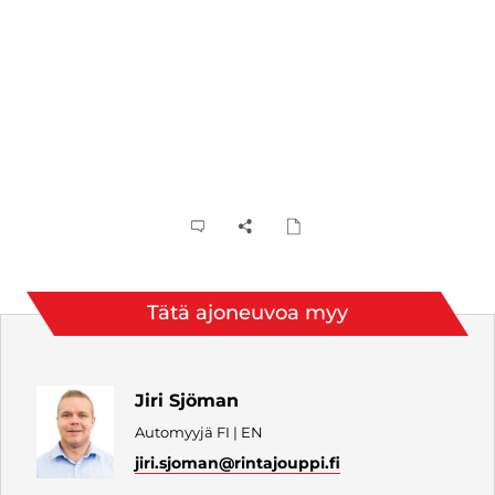
Tätä ajoneuvoa myy
Jiri Sjöman
Automyyjä FI | EN
jiri.sjoman
@rintajouppi.fi