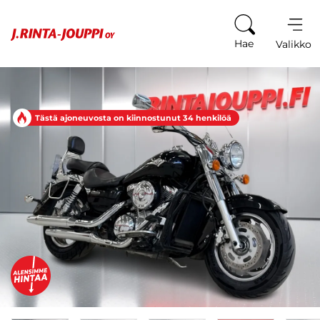
Siirry sisältöön
Hae
Valikko
Tästä ajoneuvosta on kiinnostunut 34 henkilöä