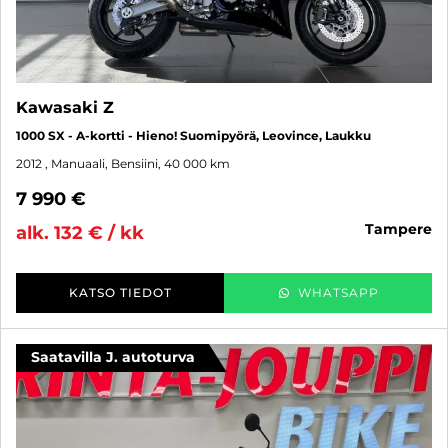
Kawasaki Z
1000 SX - A-kortti - Hieno! Suomipyörä, Leovince, Laukku
2012
, Manuaali, Bensiini, 40 000 km
7 990 €
tampere
alk. 132 € / kk
KATSO TIEDOT
WHATSAPP
Saatavilla J. autoturva