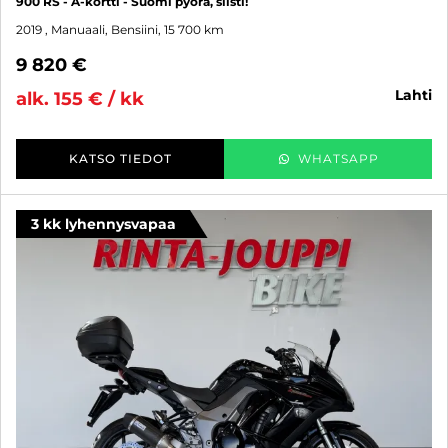
900 RS - A-kortti - Suomi pyörä, siisti!
2019
, Manuaali, Bensiini, 15 700 km
9 820 €
lahti
alk. 155 € / kk
KATSO TIEDOT
WHATSAPP
3 kk lyhennysvapaa