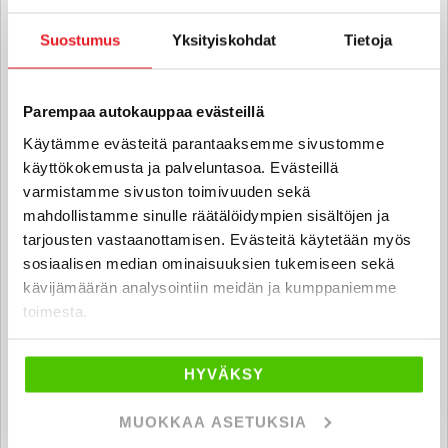
Suostumus
Yksityiskohdat
Tietoja
Matti Salminen
Automyyjä FI
Parempaa autokauppaa evästeillä
matti.salminen
@rintajouppi.fi
Käytämme evästeitä parantaaksemme sivustomme
käyttökokemusta ja palveluntasoa. Evästeillä
040 711 3903
varmistamme sivuston toimivuuden sekä
mahdollistamme sinulle räätälöidympien sisältöjen ja
tarjousten vastaanottamisen. Evästeitä käytetään myös
Miikka Niininen
sosiaalisen median ominaisuuksien tukemiseen sekä
kävijämäärän analysointiin meidän ja kumppaniemme
Automyyjä FI | EN
toimesta.
miikka.niininen
@rintajouppi.fi
040 711 3905
HYVÄKSY
MUOKKAA ASETUKSIA