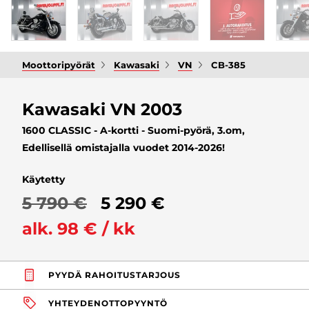
Moottoripyörät
Kawasaki
VN
CB-385
Kawasaki VN 2003
1600 CLASSIC - A-kortti - Suomi-pyörä, 3.om,
Edellisellä omistajalla vuodet 2014-2026!
Käytetty
5 790 €
5 290 €
alk. 98 € / kk
PYYDÄ RAHOITUSTARJOUS
YHTEYDENOTTOPYYNTÖ