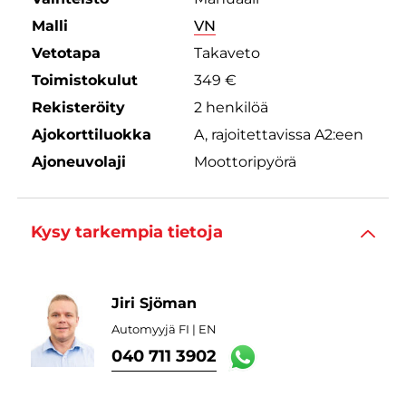
Malli
VN
Vetotapa
Takaveto
Toimistokulut
349 €
Rekisteröity
2 henkilöä
Ajokorttiluokka
A, rajoitettavissa A2:een
Ajoneuvolaji
Moottoripyörä
Kysy tarkempia tietoja
Jiri Sjöman
Automyyjä FI | EN
040 711 3902