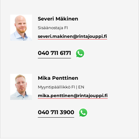
Severi Mäkinen
Sisäänostaja FI
severi.makinen
@rintajouppi.fi
040 711 6171
Mika Penttinen
Myyntipäällikkö FI | EN
mika.penttinen
@rintajouppi.fi
040 711 3900