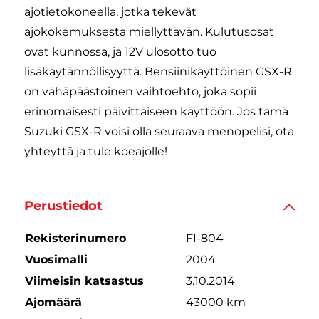
ajotietokoneella, jotka tekevät
ajokokemuksesta miellyttävän. Kulutusosat
ovat kunnossa, ja 12V ulosotto tuo
lisäkäytännöllisyyttä. Bensiinikäyttöinen GSX-R
on vähäpäästöinen vaihtoehto, joka sopii
erinomaisesti päivittäiseen käyttöön. Jos tämä
Suzuki GSX-R voisi olla seuraava menopelisi, ota
yhteyttä ja tule koeajolle!
Perustiedot
Rekisterinumero
FI-804
Vuosimalli
2004
Viimeisin katsastus
3.10.2014
Ajomäärä
43000 km