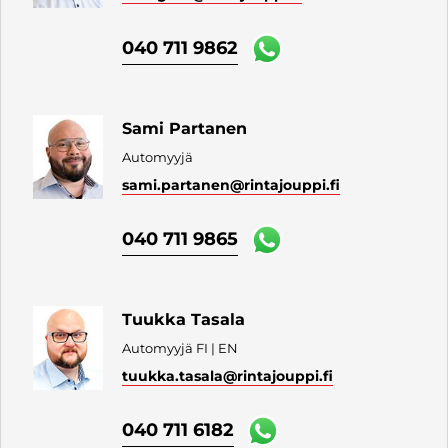
040 711 9862
Sami Partanen
Automyyjä
sami.partanen
@rintajouppi.fi
040 711 9865
Tuukka Tasala
Automyyjä FI | EN
tuukka.tasala
@rintajouppi.fi
040 711 6182