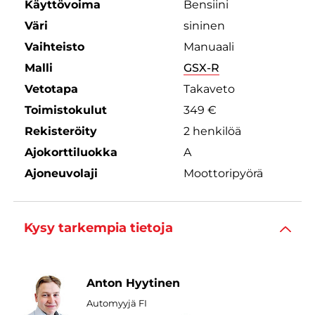
Käyttövoima
Bensiini
Väri
sininen
Vaihteisto
Manuaali
Malli
GSX-R
Vetotapa
Takaveto
Toimistokulut
349 €
Rekisteröity
2 henkilöä
Ajokorttiluokka
A
Ajoneuvolaji
Moottoripyörä
Kysy tarkempia tietoja
Anton Hyytinen
Automyyjä FI