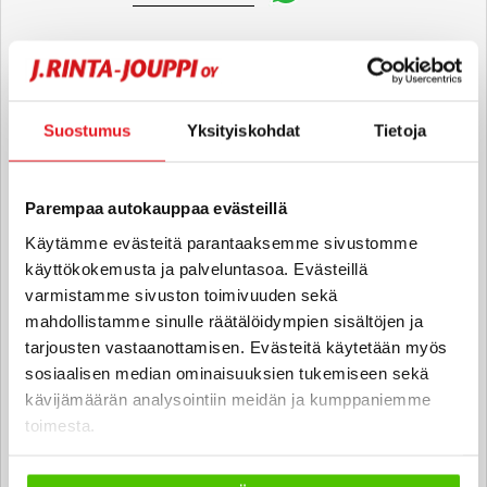
Jaakko Jussila
Automyyjä FI
Suostumus
Yksityiskohdat
Tietoja
jaakko.jussila
@rintajouppi.fi
040 711 6185
Parempaa autokauppaa evästeillä
Käytämme evästeitä parantaaksemme sivustomme
käyttökokemusta ja palveluntasoa. Evästeillä
Veeti Leskelä
varmistamme sivuston toimivuuden sekä
Automyyjä FI | EN
mahdollistamme sinulle räätälöidympien sisältöjen ja
veeti.leskela
@rintajouppi.fi
tarjousten vastaanottamisen. Evästeitä käytetään myös
sosiaalisen median ominaisuuksien tukemiseen sekä
kävijämäärän analysointiin meidän ja kumppaniemme
040 711 6181
toimesta.