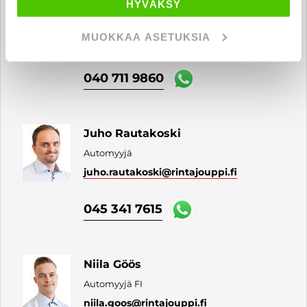
Sami Tyni
HYVÄKSY
Automyyjä
MUOKKAA ASETUKSIA
sami.tyni
@rintajouppi.fi
040 711 9860
Juho Rautakoski
Automyyjä
juho.rautakoski
@rintajouppi.fi
045 341 7615
Niila Göös
Automyyjä FI
niila.goos
@rintajouppi.fi