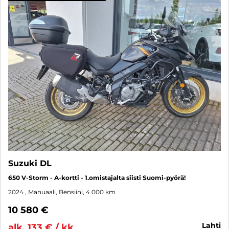
Suzuki DL
650 V-Storm - A-kortti - 1.omistajalta siisti Suomi-pyörä!
2024
, Manuaali, Bensiini, 4 000 km
10 580 €
lahti
alk. 133 € / kk