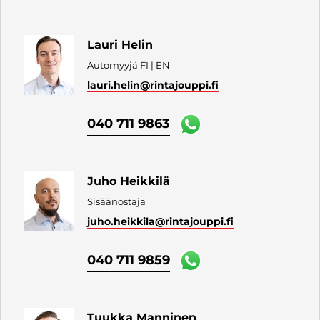
Lauri Helin
Automyyjä FI | EN
lauri.helin
@rintajouppi.fi
040 711 9863
Juho Heikkilä
Sisäänostaja
juho.heikkila
@rintajouppi.fi
040 711 9859
Tuukka Manninen