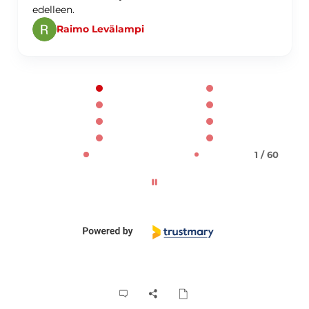
edelleen.
Raimo Levälampi
Page 1 of 60
1 / 60