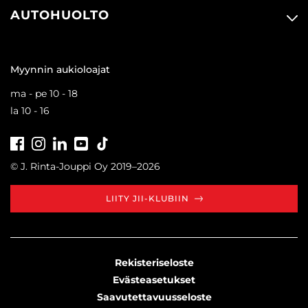
AUTOHUOLTO
Myynnin aukioloajat
ma - pe 10 - 18
la 10 - 16
Facebook
Instagram
LinkedIn
Youtube
Tiktok
© J. Rinta-Jouppi Oy 2019–2026
LIITY JII-KLUBIIN
Rekisteriseloste
Evästeasetukset
Saavutettavuusseloste