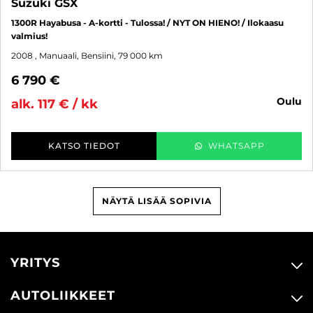
Suzuki GSX
1300R Hayabusa - A-kortti - Tulossa! / NYT ON HIENO! / Ilokaasu
valmius!
2008
, Manuaali, Bensiini, 79 000 km
6 790 €
oulu
alk. 117 € / kk
KATSO TIEDOT
WHATSAPP
NÄYTÄ LISÄÄ SOPIVIA
YRITYS
AUTOLIIKKEET