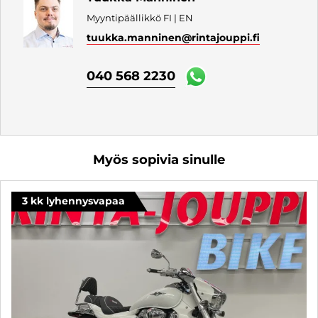
Myyntipäällikkö FI | EN
tuukka.manninen
@rintajouppi.fi
040 568 2230
Myös sopivia sinulle
3 kk lyhennysvapaa