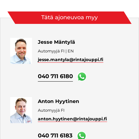
Tätä ajoneuvoa myy
Jesse Mäntylä
Automyyjä FI | EN
jesse.mantyla
@rintajouppi.fi
040 711 6180
Anton Hyytinen
Automyyjä FI
anton.hyytinen
@rintajouppi.fi
040 711 6183