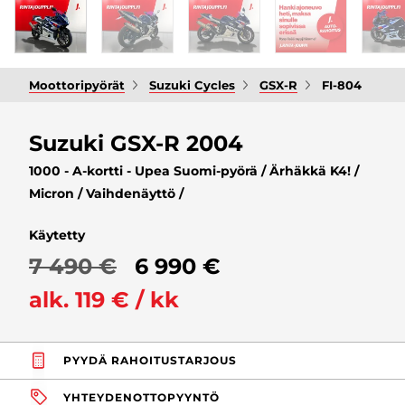
Moottoripyörät
Suzuki Cycles
GSX-R
FI-804
Suzuki GSX-R 2004
1000 - A-kortti - Upea Suomi-pyörä / Ärhäkkä K4! /
Micron / Vaihdenäyttö /
Käytetty
7 490 €
6 990 €
alk. 119 € / kk
PYYDÄ RAHOITUSTARJOUS
YHTEYDENOTTOPYYNTÖ