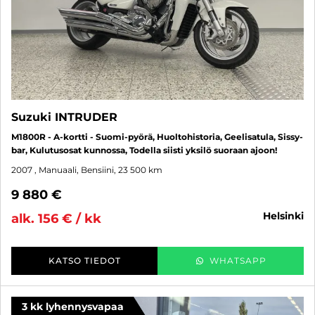
Suzuki INTRUDER
M1800R - A-kortti - Suomi-pyörä, Huoltohistoria, Geelisatula, Sissy-
bar, Kulutusosat kunnossa, Todella siisti yksilö suoraan ajoon!
2007
, Manuaali, Bensiini, 23 500 km
9 880 €
helsinki
alk. 156 € / kk
KATSO TIEDOT
WHATSAPP
3 kk lyhennysvapaa