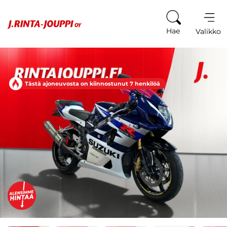
Siirry sisältöön
Hae
Valikko
Tästä ajoneuvosta on kiinnostunut 7 henkilöä