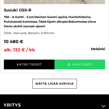
Suzuki GSX-R
750 - A-kortti - 2.omisteinen Suomi-pyörä, Huoltohistoria,
Kulutusosat kunnossa, Tästä täysin alkuperäiskunnossa oleva
hieno yksilö suoraan ajoon!
2006
, Manuaali, Bensiini, 6 900 km
10 480 €
helsinki
alk. 132 € / kk
KATSO TIEDOT
WHATSAPP
NÄYTÄ LISÄÄ SOPIVIA
YRITYS