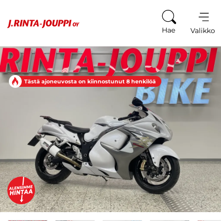
Siirry sisältöön
Hae
Valikko
Tästä ajoneuvosta on kiinnostunut 8 henkilöä