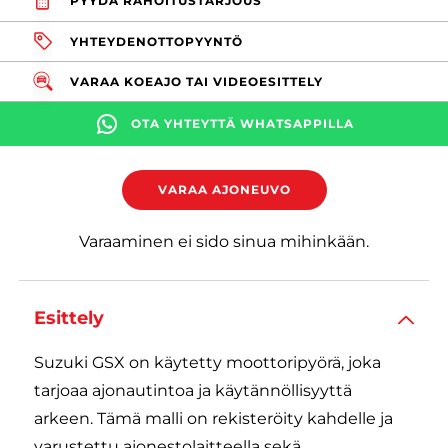
PYYDÄ RAHOITUSTARJOUS
YHTEYDENOTTOPYYNTÖ
VARAA KOEAJO TAI VIDEOESITTELY
OTA YHTEYTTÄ WHATSAPPILLA
VARAA AJONEUVO
Varaaminen ei sido sinua mihinkään.
Esittely
Suzuki GSX on käytetty moottoripyörä, joka
tarjoaa ajonautintoa ja käytännöllisyyttä
arkeen. Tämä malli on rekisteröity kahdelle ja
varustettu ajonestolaitteella sekä