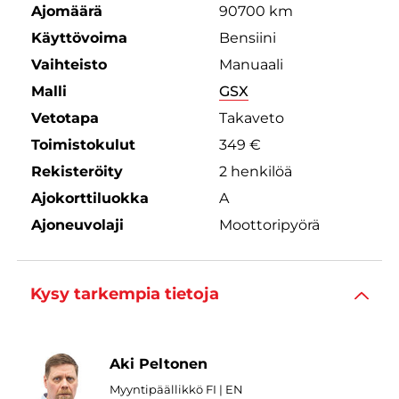
Ajomäärä
90700 km
Käyttövoima
Bensiini
Vaihteisto
Manuaali
Malli
GSX
Vetotapa
Takaveto
Toimistokulut
349 €
Rekisteröity
2 henkilöä
Ajokorttiluokka
A
Ajoneuvolaji
Moottoripyörä
Kysy tarkempia tietoja
Aki Peltonen
Myyntipäällikkö FI | EN