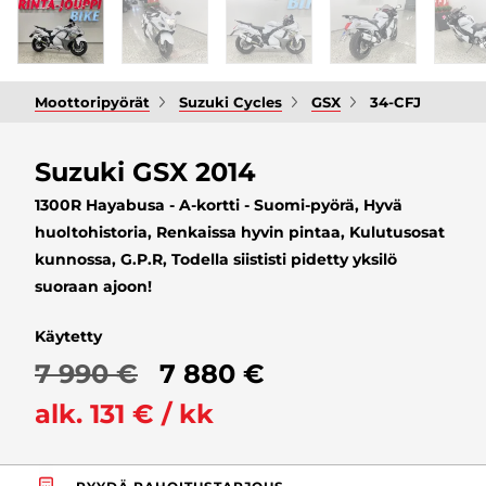
Moottoripyörät
Suzuki Cycles
GSX
34-CFJ
Suzuki GSX 2014
1300R Hayabusa - A-kortti - Suomi-pyörä, Hyvä
huoltohistoria, Renkaissa hyvin pintaa, Kulutusosat
kunnossa, G.P.R, Todella siististi pidetty yksilö
suoraan ajoon!
Käytetty
7 990 €
7 880 €
alk. 131 € / kk