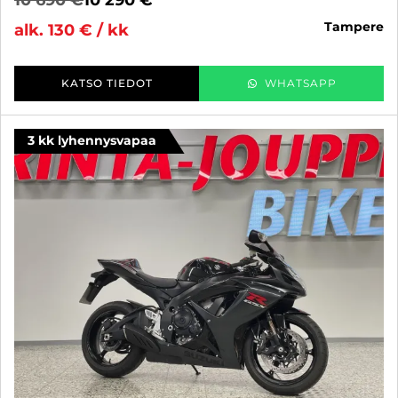
tampere
alk. 130 € / kk
KATSO TIEDOT
WHATSAPP
3 kk lyhennysvapaa