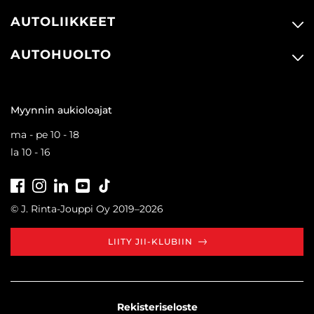
AUTOLIIKKEET
AUTOHUOLTO
Myynnin aukioloajat
ma - pe 10 - 18
la 10 - 16
Facebook
Instagram
LinkedIn
Youtube
Tiktok
© J. Rinta-Jouppi Oy 2019–2026
LIITY JII-KLUBIIN
Rekisteriseloste