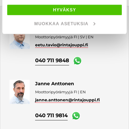
Tätä ajoneuvoa myy
HYVÄKSY
MUOKKAA ASETUKSIA
Eetu Tavio
Moottoripyörämyyjä FI | SV | EN
eetu.tavio
@rintajouppi.fi
040 711 9848
Janne Anttonen
Moottoripyörämyyjä FI | EN
janne.anttonen
@rintajouppi.fi
040 711 9814