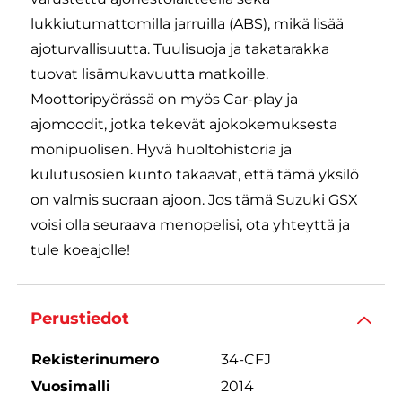
lukkiutumattomilla jarruilla (ABS), mikä lisää
ajoturvallisuutta. Tuulisuoja ja takatarakka
tuovat lisämukavuutta matkoille.
Moottoripyörässä on myös Car-play ja
ajomoodit, jotka tekevät ajokokemuksesta
monipuolisen. Hyvä huoltohistoria ja
kulutusosien kunto takaavat, että tämä yksilö
on valmis suoraan ajoon. Jos tämä Suzuki GSX
voisi olla seuraava menopelisi, ota yhteyttä ja
tule koeajolle!
Perustiedot
Rekisterinumero
34-CFJ
Vuosimalli
2014