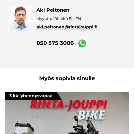
Aki Peltonen
Myyntipäällikkö FI | EN
aki.peltonen
@rintajouppi.fi
050 575 3006
Myös sopivia sinulle
3 kk lyhennysvapaa