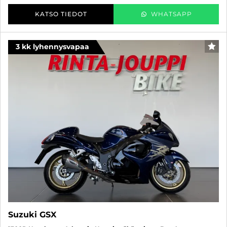
KATSO TIEDOT
WHATSAPP
3 kk lyhennysvapaa
SUO
Suzuki GSX