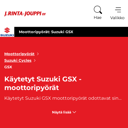
Siirry sisältöön
Hae
Valikko
Moottoripyörät: Suzuki GSX
Moottoripyörät
Suzuki Cycles
GSX
Käytetyt Suzuki GSX -
moottoripyörät
Käytetyt Suzuki GSX moottoripyörät odottavat sinua – täydellisiä valintoja sporttiseen ajonautintoon maantielle. GSX-sarja on suunniteltu tarjoamaan huippuluokan suorituskykyä, dynaamista muotoilua ja moitteetonta ajo-ominaisuutta. Käytetyt Suzuki GSX moottoripyörämme ovat valmiita viemään ajokokemuksesi uudelle tasolle maanteillä. Jokainen pyörä yhdistää voiman, tyylin ja huippuluokan teknologian ainutlaatuisella tavalla. GSX-sarja tarjoaa sporttisen ajonautinnon niille, jotka rakastavat tien päällä viilettämistä. Selaa valikoimaamme ja löydä itsellesi sopiva käytetty Suzuki GSX moottoripyörä. Kattavat kuvaukset ja tiedot auttavat sinua tekemään informoidun päätöksen. Omista voimakas ja tyylikäs matkakumppani ja lähde seikkailuun tien päälle Suzuki GSX:n kanssa. Koe huippuluokan suorituskyvyn ja ajonautinnon täydellinen yhdistelmä jokaisella maantiesporttimatkalla. Laadukkaat käytetyt Suzuki GSX-moottoripyörät hankit kätevästi J. Rinta-Joupilta. Moottoripyöriimme on saatavilla
Näytä lisää