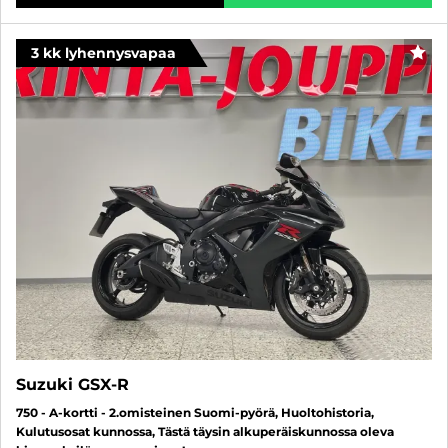
3 kk lyhennysvapaa
SUO
Suzuki GSX-R
750 - A-kortti - 2.omisteinen Suomi-pyörä, Huoltohistoria,
Kulutusosat kunnossa, Tästä täysin alkuperäiskunnossa oleva