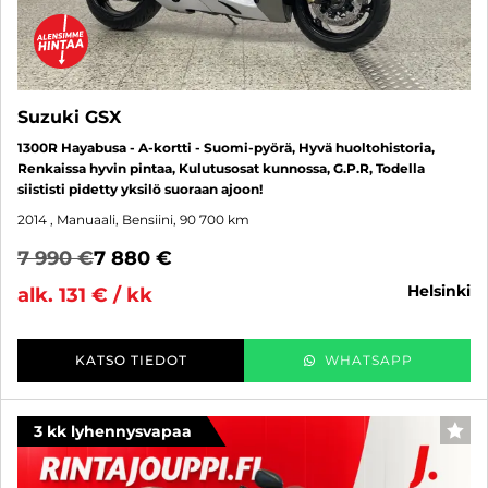
Suzuki GSX
1300R Hayabusa - A-kortti - Suomi-pyörä, Hyvä huoltohistoria,
Renkaissa hyvin pintaa, Kulutusosat kunnossa, G.P.R, Todella
siististi pidetty yksilö suoraan ajoon!
2014
, Manuaali, Bensiini, 90 700 km
7 990 €
7 880 €
helsinki
alk. 131 € / kk
KATSO TIEDOT
WHATSAPP
3 kk lyhennysvapaa
SUO