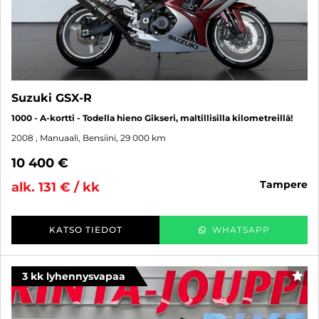
Suzuki GSX-R
1000 - A-kortti - Todella hieno Gikseri, maltillisilla kilometreillä!
2008
, Manuaali, Bensiini, 29 000 km
10 400 €
tampere
alk. 131 € / kk
KATSO TIEDOT
WHATSAPP
3 kk lyhennysvapaa
SUO