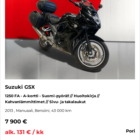
Suzuki GSX
1250 FA - A-kortti - Suomi-pyörä!! // Huoltokirja //
Kahvanlämmittimet // Sivu- ja takalaukut
2013
, Manuaali, Bensiini, 43 000 km
7 900 €
pori
alk. 131 € / kk