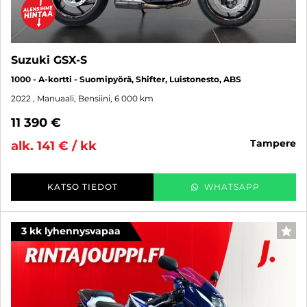
Suzuki GSX-S
1000 - A-kortti - Suomipyörä, Shifter, Luistonesto, ABS
2022
, Manuaali, Bensiini, 6 000 km
11 390 €
tampere
alk. 141 € / kk
KATSO TIEDOT
WHATSAPP
3 kk lyhennysvapaa
SUO