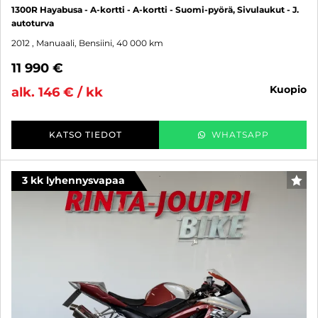
1300R Hayabusa - A-kortti - A-kortti - Suomi-pyörä, Sivulaukut - J.
autoturva
2012
, Manuaali, Bensiini, 40 000 km
11 990 €
kuopio
alk. 146 € / kk
KATSO TIEDOT
WHATSAPP
3 kk lyhennysvapaa
SUO