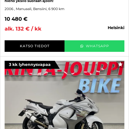
hieno yksilö suoraan ajoon!
2006
, Manuaali, Bensiini, 6 900 km
10 480 €
helsinki
alk. 132 € / kk
KATSO TIEDOT
WHATSAPP
3 kk lyhennysvapaa
SUO