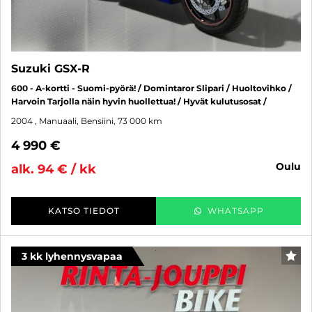
Suzuki GSX-R
600 - A-kortti - Suomi-pyörä! / Domintaror Slipari / Huoltovihko /
Harvoin Tarjolla näin hyvin huollettua! / Hyvät kulutusosat /
2004
, Manuaali, Bensiini, 73 000 km
4 990 €
oulu
alk. 94 € / kk
KATSO TIEDOT
WHATSAPP
3 kk lyhennysvapaa
SUO