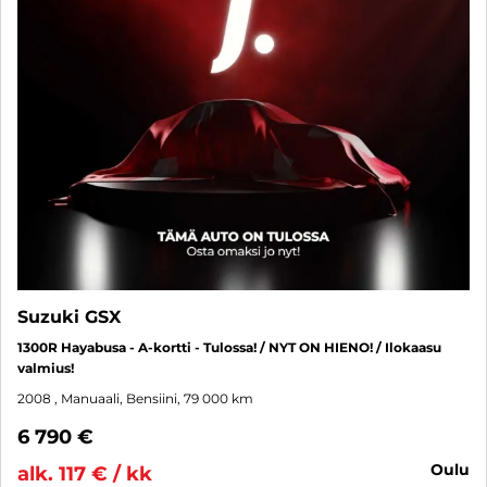
Suzuki GSX
1300R Hayabusa - A-kortti - Tulossa! / NYT ON HIENO! / Ilokaasu
valmius!
2008
, Manuaali, Bensiini, 79 000 km
6 790 €
oulu
alk. 117 € / kk