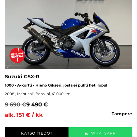
Suzuki GSX-R
1000 - A-kortti - Hieno Gikseri, josta ei puhti heti lopu!
2008
, Manuaali, Bensiini, 41 000 km
9 690 €
9 490 €
tampere
alk. 151 € / kk
KATSO TIEDOT
WHATSAPP