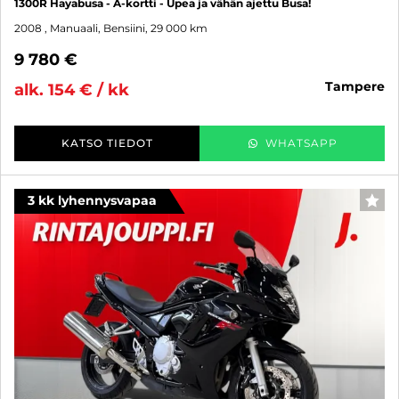
1300R Hayabusa - A-kortti - Upea ja vähän ajettu Busa!
2008
, Manuaali, Bensiini, 29 000 km
9 780 €
tampere
alk. 154 € / kk
KATSO TIEDOT
WHATSAPP
3 kk lyhennysvapaa
SUO