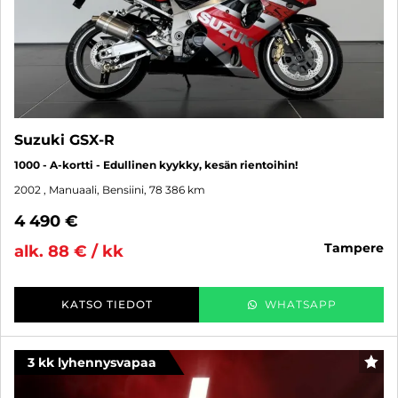
Suzuki GSX-R
1000 - A-kortti - Edullinen kyykky, kesän rientoihin!
2002
, Manuaali, Bensiini, 78 386 km
4 490 €
tampere
alk. 88 € / kk
KATSO TIEDOT
WHATSAPP
3 kk lyhennysvapaa
SUO