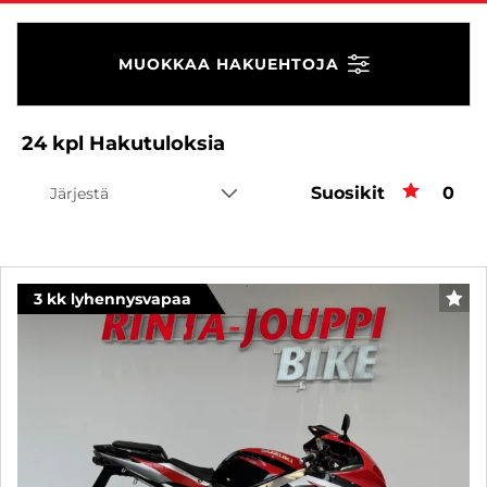
MUOKKAA HAKUEHTOJA
24
kpl
Hakutuloksia
Suosikit
Suos
0
Järjestä
3 kk lyhennysvapaa
SUO