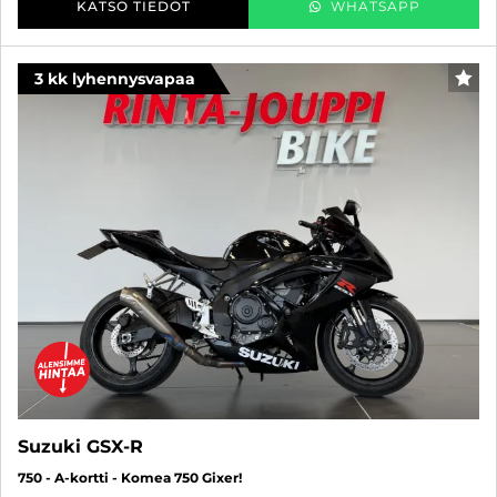
KATSO TIEDOT
WHATSAPP
3 kk lyhennysvapaa
SUO
Suzuki GSX-R
750 - A-kortti - Komea 750 Gixer!