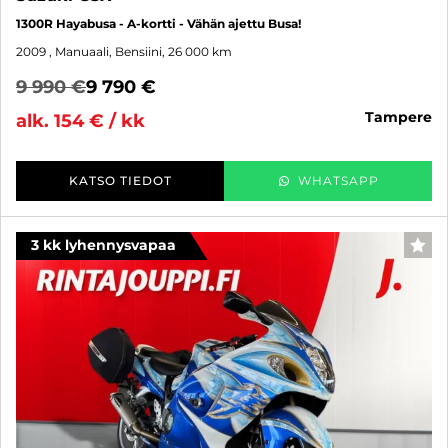
1300R Hayabusa - A-kortti - Vähän ajettu Busa!
2009
, Manuaali, Bensiini, 26 000 km
9 990 €
9 790 €
tampere
alk. 154 € / kk
KATSO TIEDOT
WHATSAPP
3 kk lyhennysvapaa
SUO