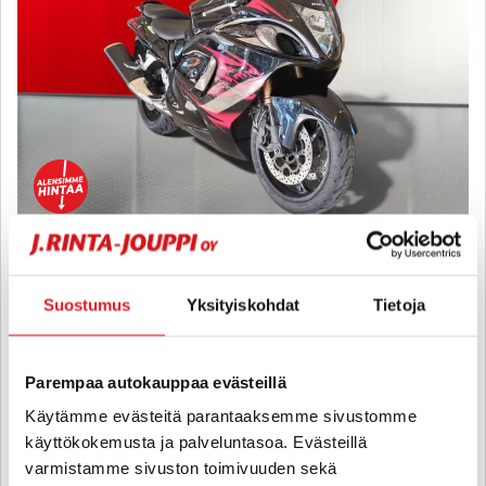
Suzuki GSX
1300R Hayabusa - A-kortti - A-kortti, Suomi-pyörä, Huoltomuistio,
Suostumus
Yksityiskohdat
Tietoja
Rekisteröity kahdelle
2012
, Manuaali, Bensiini, 115 000 km
7 700 €
Parempaa autokauppaa evästeillä
kotka
Käytämme evästeitä parantaaksemme sivustomme
alk. 128 € / kk
käyttökokemusta ja palveluntasoa. Evästeillä
varmistamme sivuston toimivuuden sekä
KATSO TIEDOT
WHATSAPP