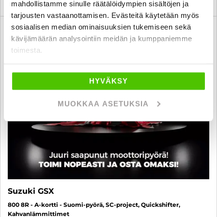
mahdollistamme sinulle räätälöidympien sisältöjen ja
tarjousten vastaanottamisen. Evästeitä käytetään myös
sosiaalisen median ominaisuuksien tukemiseen sekä
3 kk lyhennysvapaa
SUO
kävijämäärän analysointiin meidän ja kumppaniemme
toimesta.
HYVÄKSY
MUOKKAA ASETUKSIA
Suzuki GSX
800 8R - A-kortti - Suomi-pyörä, SC-project, Quickshifter,
Kahvanlämmittimet