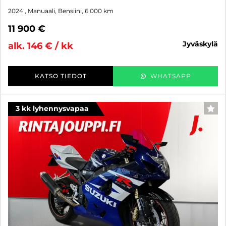
2024
, Manuaali, Bensiini, 6 000 km
11 900 €
jyväskylä
alk. 146 € / kk
KATSO TIEDOT
WHATSAPP
3 kk lyhennysvapaa
SUO