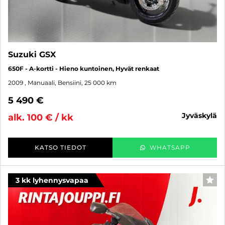
Suzuki GSX
650F - A-kortti - Hieno kuntoinen, Hyvät renkaat
2009
, Manuaali, Bensiini, 25 000 km
5 490 €
jyväskylä
alk. 100 € / kk
KATSO TIEDOT
WHATSAPP
3 kk lyhennysvapaa
SUO