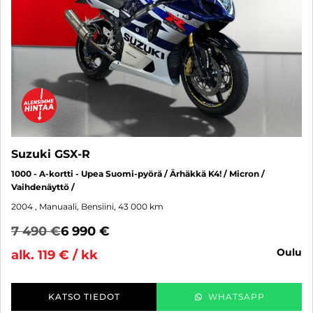
Suzuki GSX-R
1000 - A-kortti - Upea Suomi-pyörä / Ärhäkkä K4! / Micron /
Vaihdenäyttö /
2004
, Manuaali, Bensiini, 43 000 km
7 490 €
6 990 €
oulu
alk. 119 € / kk
KATSO TIEDOT
WHATSAPP