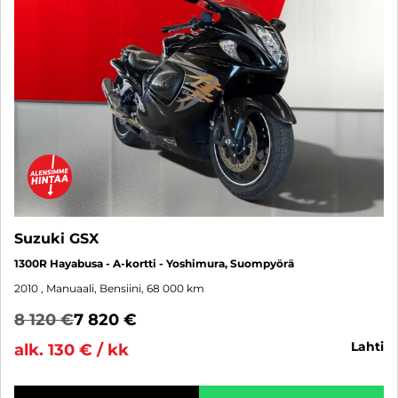
Suzuki GSX
1300R Hayabusa - A-kortti - Yoshimura, Suompyörä
2010
, Manuaali, Bensiini, 68 000 km
8 120 €
7 820 €
lahti
alk. 130 € / kk