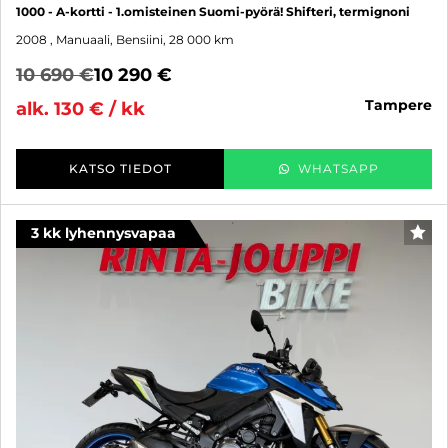
1000 - A-kortti - 1.omisteinen Suomi-pyörä! Shifteri, termignoni
2008
, Manuaali, Bensiini, 28 000 km
10 690 €
10 290 €
tampere
alk. 130 € / kk
KATSO TIEDOT
WHATSAPP
3 kk lyhennysvapaa
SUO