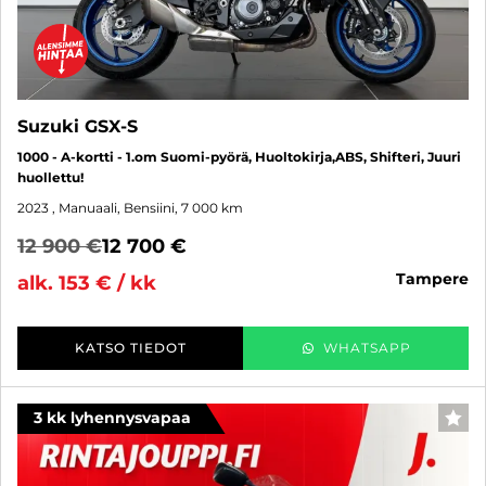
Suzuki GSX-S
1000 - A-kortti - 1.om Suomi-pyörä, Huoltokirja,ABS, Shifteri, Juuri
huollettu!
2023
, Manuaali, Bensiini, 7 000 km
12 900 €
12 700 €
tampere
alk. 153 € / kk
KATSO TIEDOT
WHATSAPP
3 kk lyhennysvapaa
SUO