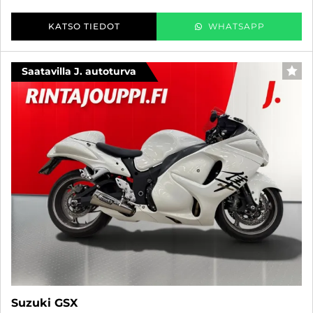
KATSO TIEDOT
WHATSAPP
Saatavilla J. autoturva
SUO
Suzuki GSX