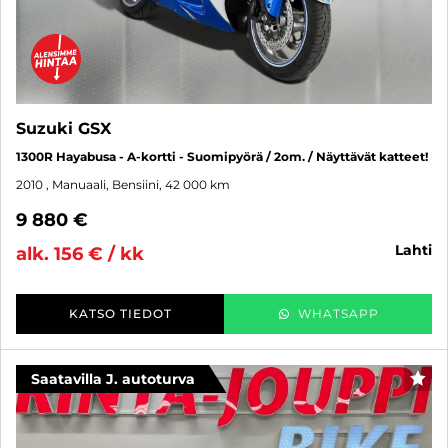
Suzuki GSX
1300R Hayabusa - A-kortti - Suomipyörä / 2om. / Näyttävät katteet!
2010
, Manuaali, Bensiini, 42 000 km
9 880 €
lahti
alk. 156 € / kk
KATSO TIEDOT
WHATSAPP
Saatavilla J. autoturva
SUO