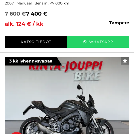
2007
, Manuaali, Bensiini, 47 000 km
7 600 €
7 400 €
tampere
alk. 124 € / kk
KATSO TIEDOT
WHATSAPP
3 kk lyhennysvapaa
SUO