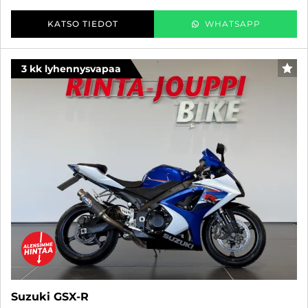
KATSO TIEDOT
WHATSAPP
3 kk lyhennysvapaa
SUO
Suzuki GSX-R