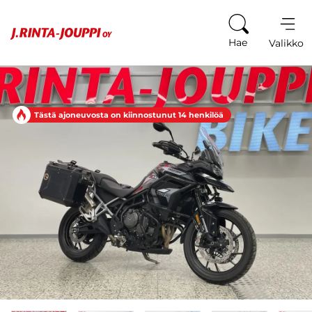
Siirry sisältöön
Hae
Valikko
Tästä ajoneuvosta on kiinnostunut 14 henkilöä