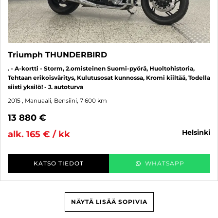
Triumph THUNDERBIRD
. - A-kortti - Storm, 2.omisteinen Suomi-pyörä, Huoltohistoria,
Tehtaan erikoisväritys, Kulutusosat kunnossa, Kromi kiiltää, Todella
siisti yksilö! - J. autoturva
2015
, Manuaali, Bensiini, 7 600 km
13 880 €
helsinki
alk. 165 € / kk
KATSO TIEDOT
WHATSAPP
NÄYTÄ LISÄÄ SOPIVIA