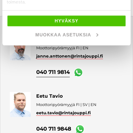
toimesta.
Tätä ajoneuvoa myy
HYVÄKSY
MUOKKAA ASETUKSIA
Janne Anttonen
Moottoripyörämyyjä FI | EN
janne.anttonen
@rintajouppi.fi
040 711 9814
Eetu Tavio
Moottoripyörämyyjä FI | SV | EN
eetu.tavio
@rintajouppi.fi
040 711 9848