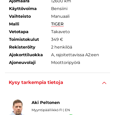
Ajomäärä
12600 km
Käyttövoima
Bensiini
Vaihteisto
Manuaali
Malli
TIGER
Vetotapa
Takaveto
Toimistokulut
349 €
Rekisteröity
2 henkilöä
Ajokorttiluokka
A, rajoitettavissa A2:een
Ajoneuvolaji
Moottoripyörä
Kysy tarkempia tietoja
Aki Peltonen
Myyntipäällikkö FI | EN