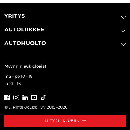
YRITYS
AUTOLIIKKEET
AUTOHUOLTO
Myynnin aukioloajat
ma - pe 10 - 18
la 10 - 16
Facebook
Instagram
LinkedIn
Youtube
Tiktok
© J. Rinta-Jouppi Oy 2019–2026
LIITY JII-KLUBIIN