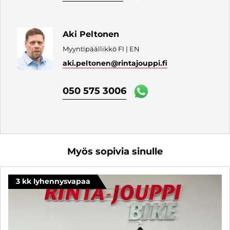
Aki Peltonen
Myyntipäällikkö FI | EN
aki.peltonen
@rintajouppi.fi
050 575 3006
Myös sopivia sinulle
3 kk lyhennysvapaa