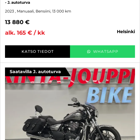
- J. autoturva
2023
, Manuaali, Bensiini, 13 000 km
13 880 €
helsinki
alk. 165 € / kk
KATSO TIEDOT
WHATSAPP
Saatavilla J. autoturva