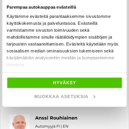
Parempaa autokauppaa evästeillä
Auto- ja caravanmyyjä FI | EN
samuel.riikonen
@rintajouppi.fi
Käytämme evästeitä parantaaksemme sivustomme
käyttökokemusta ja palveluntasoa. Evästeillä
varmistamme sivuston toimivuuden sekä
040 711 3956
mahdollistamme sinulle räätälöidympien sisältöjen ja
tarjousten vastaanottamisen. Evästeitä käytetään myös
sosiaalisen median ominaisuuksien tukemiseen sekä
kävijämäärän analysointiin meidän ja kumppaniemme
Kai Kuusitie
toimesta.
Automyyjä FI | EN | RU
kai.kuusitie
@rintajouppi.fi
HYVÄKSY
040 711 6187
MUOKKAA ASETUKSIA
Anssi Rouhiainen
Automyyjä FI | EN