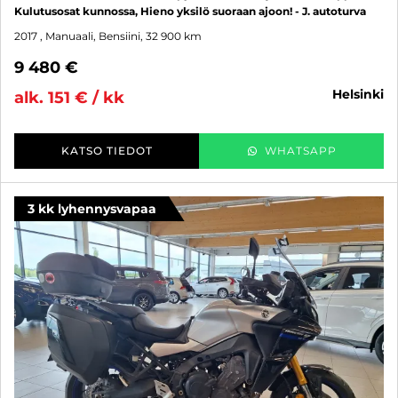
Kulutusosat kunnossa, Hieno yksilö suoraan ajoon! - J. autoturva
2017
, Manuaali, Bensiini, 32 900 km
9 480 €
helsinki
alk. 151 € / kk
KATSO TIEDOT
WHATSAPP
3 kk lyhennysvapaa