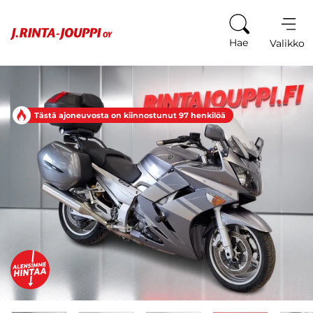
Siirry sisältöön
Hae
Valikko
Tästä ajoneuvosta on kiinnostunut 97 henkilöä