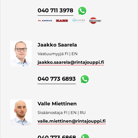
040 711 3978
Jaakko Saarela
Vastuumyyjä FI | EN
jaakko.saarela
@rintajouppi.fi
040 773 6893
Valle Miettinen
Sisäänostaja FI | EN | RU
valle.miettinen
@rintajouppi.fi
040 773 6868