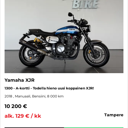
Yamaha XJR
1300 - A-kortti - Todella hieno uusi koppainen XJR!
2018
, Manuaali, Bensiini, 8 000 km
10 200 €
tampere
alk. 129 € / kk