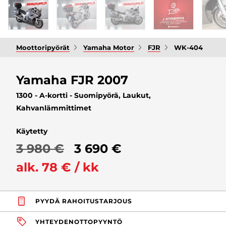
Moottoripyörät
Yamaha Motor
FJR
WK-404
Yamaha FJR 2007
1300 - A-kortti - Suomipyörä, Laukut,
Kahvanlämmittimet
Käytetty
3 980 €
3 690 €
alk. 78 € / kk
PYYDÄ RAHOITUSTARJOUS
YHTEYDENOTTOPYYNTÖ