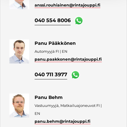
anssi.rouhiainen
@rintajouppi.fi
040 554 8006
Panu Pääkkönen
Automyyjä FI | EN
panu.paakkonen
@rintajouppi.fi
040 711 3977
Panu Behm
Vastuumyyjä, Matkailuajoneuvot FI |
EN
panu.behm
@rintajouppi.fi