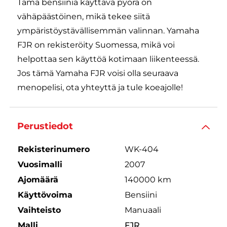
Tämä bensiiniä käyttävä pyörä on
vähäpäästöinen, mikä tekee siitä
ympäristöystävällisemmän valinnan. Yamaha
FJR on rekisteröity Suomessa, mikä voi
helpottaa sen käyttöä kotimaan liikenteessä.
Jos tämä Yamaha FJR voisi olla seuraava
menopelisi, ota yhteyttä ja tule koeajolle!
Perustiedot
Rekisterinumero
WK-404
Vuosimalli
2007
Ajomäärä
140000 km
Käyttövoima
Bensiini
Vaihteisto
Manuaali
Malli
FJR