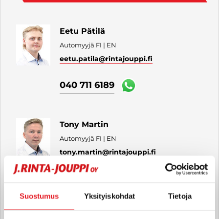
Eetu Pätilä
Automyyjä FI | EN
eetu.patila
@rintajouppi.fi
040 711 6189
Tony Martin
Automyyjä FI | EN
tony.martin
@rintajouppi.fi
040 711 6188
Suostumus
Yksityiskohdat
Tietoja
Samuel Riikonen