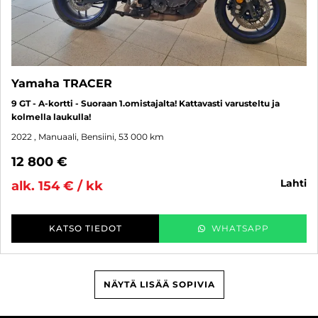
Yamaha TRACER
9 GT - A-kortti - Suoraan 1.omistajalta! Kattavasti varusteltu ja
kolmella laukulla!
2022
, Manuaali, Bensiini, 53 000 km
12 800 €
lahti
alk. 154 € / kk
KATSO TIEDOT
WHATSAPP
NÄYTÄ LISÄÄ SOPIVIA