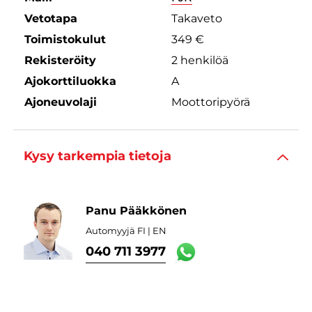
Vetotapa
Takaveto
Toimistokulut
349 €
Rekisteröity
2 henkilöä
Ajokorttiluokka
A
Ajoneuvolaji
Moottoripyörä
Kysy tarkempia tietoja
Panu Pääkkönen
Automyyjä FI | EN
040 711 3977