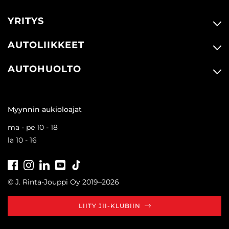
YRITYS
AUTOLIIKKEET
AUTOHUOLTO
Myynnin aukioloajat
ma - pe 10 - 18
la 10 - 16
Facebook
Instagram
LinkedIn
Youtube
Tiktok
© J. Rinta-Jouppi Oy 2019–2026
LIITY JII-KLUBIIN