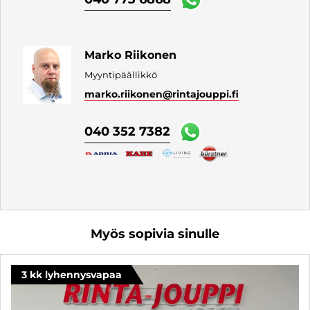
Marko Riikonen
Myyntipäällikkö
marko.riikonen
@rintajouppi.fi
040 352 7382
Myös sopivia sinulle
3 kk lyhennysvapaa