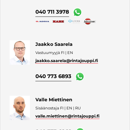
040 711 3978
Jaakko Saarela
Vastuumyyjä FI | EN
jaakko.saarela
@rintajouppi.fi
040 773 6893
Valle Miettinen
Sisäänostaja FI | EN | RU
valle.miettinen
@rintajouppi.fi