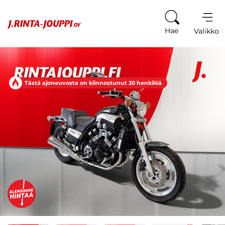
Siirry sisältöön
Hae
Valikko
Tästä ajoneuvosta on kiinnostunut 20 henkilöä