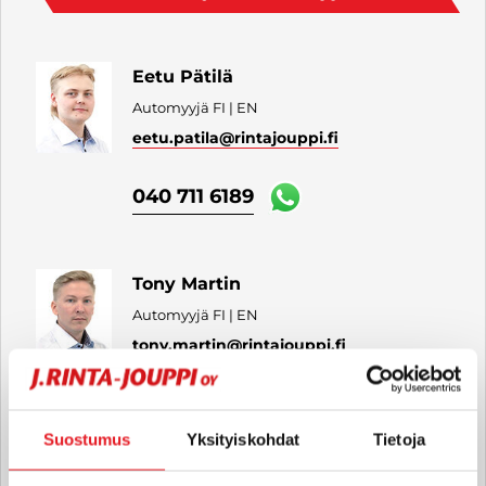
Eetu Pätilä
Automyyjä FI | EN
eetu.patila
@rintajouppi.fi
040 711 6189
Tony Martin
Automyyjä FI | EN
tony.martin
@rintajouppi.fi
040 711 6188
Suostumus
Yksityiskohdat
Tietoja