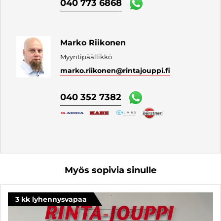
040 773 6868
Marko Riikonen
Myyntipäällikkö
marko.riikonen
@rintajouppi.fi
040 352 7382
Myös sopivia sinulle
3 kk lyhennysvapaa