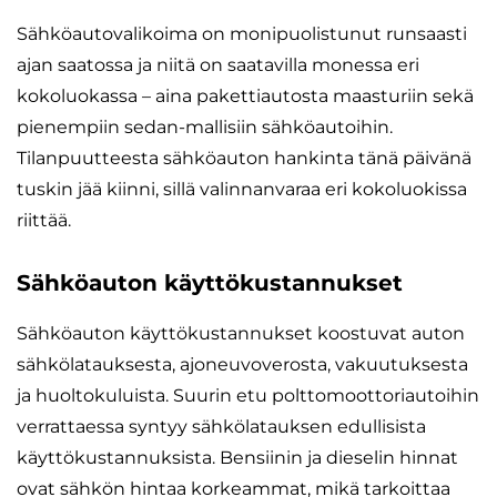
Sähköautovalikoima on monipuolistunut runsaasti
ajan saatossa ja niitä on saatavilla monessa eri
kokoluokassa – aina pakettiautosta maasturiin sekä
pienempiin sedan-mallisiin sähköautoihin.
Tilanpuutteesta sähköauton hankinta tänä päivänä
tuskin jää kiinni, sillä valinnanvaraa eri kokoluokissa
riittää.
Sähköauton käyttökustannukset
Sähköauton käyttökustannukset koostuvat auton
sähkölatauksesta, ajoneuvoverosta, vakuutuksesta
ja huoltokuluista. Suurin etu polttomoottoriautoihin
verrattaessa syntyy sähkölatauksen edullisista
käyttökustannuksista. Bensiinin ja dieselin hinnat
ovat sähkön hintaa korkeammat, mikä tarkoittaa