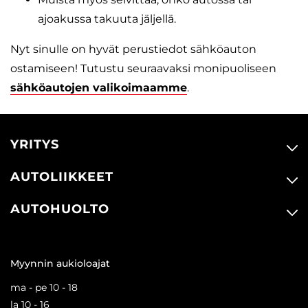
ajoakussa takuuta jäljellä.
Nyt sinulle on hyvät perustiedot sähköauton
ostamiseen! Tutustu seuraavaksi monipuoliseen
sähköautojen valikoimaamme
.
YRITYS
AUTOLIIKKEET
AUTOHUOLTO
Myynnin aukioloajat
ma - pe 10 - 18
la 10 - 16