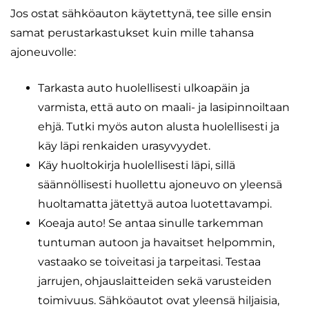
Jos ostat sähköauton käytettynä, tee sille ensin
samat perustarkastukset kuin mille tahansa
ajoneuvolle:
Tarkasta auto huolellisesti ulkoapäin ja
varmista, että auto on maali- ja lasipinnoiltaan
ehjä. Tutki myös auton alusta huolellisesti ja
käy läpi renkaiden urasyvyydet.
Käy huoltokirja huolellisesti läpi, sillä
säännöllisesti huollettu ajoneuvo on yleensä
huoltamatta jätettyä autoa luotettavampi.
Koeaja auto! Se antaa sinulle tarkemman
tuntuman autoon ja havaitset helpommin,
vastaako se toiveitasi ja tarpeitasi. Testaa
jarrujen, ohjauslaitteiden sekä varusteiden
toimivuus. Sähköautot ovat yleensä hiljaisia,