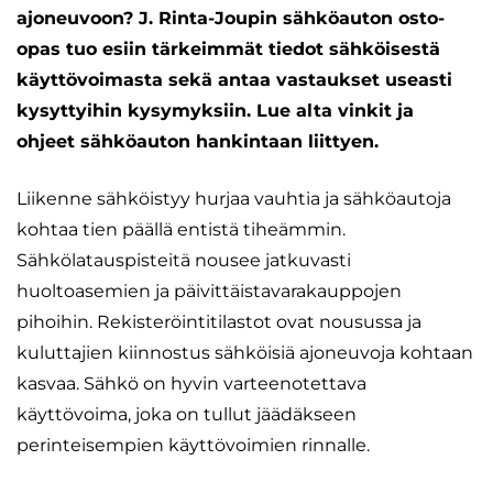
ajoneuvoon? J. Rinta-Joupin sähköauton osto-
opas tuo esiin tärkeimmät tiedot sähköisestä
käyttövoimasta sekä antaa vastaukset useasti
kysyttyihin kysymyksiin. Lue alta vinkit ja
ohjeet sähköauton hankintaan liittyen.
Liikenne sähköistyy hurjaa vauhtia ja sähköautoja
kohtaa tien päällä entistä tiheämmin.
Sähkölatauspisteitä nousee jatkuvasti
huoltoasemien ja päivittäistavarakauppojen
pihoihin. Rekisteröintitilastot ovat nousussa ja
kuluttajien kiinnostus sähköisiä ajoneuvoja kohtaan
kasvaa. Sähkö on hyvin varteenotettava
käyttövoima, joka on tullut jäädäkseen
perinteisempien käyttövoimien rinnalle.