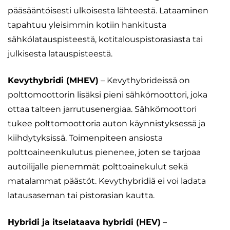
pääsääntöisesti ulkoisesta lähteestä. Lataaminen
tapahtuu yleisimmin kotiin hankitusta
sähkölatauspisteestä, kotitalouspistorasiasta tai
julkisesta latauspisteestä.
Kevythybridi (MHEV)
– Kevythybrideissä on
polttomoottorin lisäksi pieni sähkömoottori, joka
ottaa talteen jarrutusenergiaa. Sähkömoottori
tukee polttomoottoria auton käynnistyksessä ja
kiihdytyksissä. Toimenpiteen ansiosta
polttoaineenkulutus pienenee, joten se tarjoaa
autoilijalle pienemmät polttoainekulut sekä
matalammat päästöt. Kevythybridiä ei voi ladata
latausaseman tai pistorasian kautta.
Hybridi ja itselataava hybridi (HEV)
–