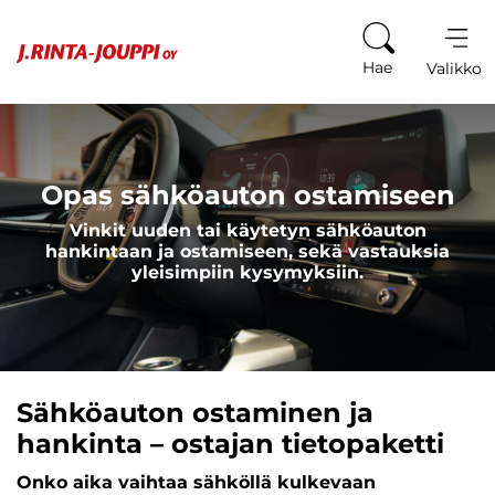
Siirry sisältöön
Hae
Valikko
Opas sähköauton ostamiseen
Vinkit uuden tai käytetyn sähköauton
hankintaan ja ostamiseen, sekä vastauksia
yleisimpiin kysymyksiin.
Sähköauton ostaminen ja
hankinta – ostajan tietopaketti
Onko aika vaihtaa sähköllä kulkevaan