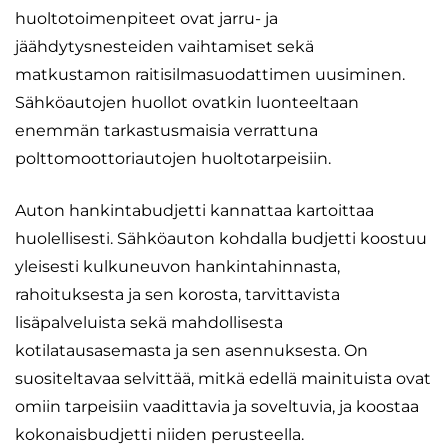
huoltotoimenpiteet ovat jarru- ja
jäähdytysnesteiden vaihtamiset sekä
matkustamon raitisilmasuodattimen uusiminen.
Sähköautojen huollot ovatkin luonteeltaan
enemmän tarkastusmaisia verrattuna
polttomoottoriautojen huoltotarpeisiin.
Auton hankintabudjetti kannattaa kartoittaa
huolellisesti. Sähköauton kohdalla budjetti koostuu
yleisesti kulkuneuvon hankintahinnasta,
rahoituksesta ja sen korosta, tarvittavista
lisäpalveluista sekä mahdollisesta
kotilatausasemasta ja sen asennuksesta. On
suositeltavaa selvittää, mitkä edellä mainituista ovat
omiin tarpeisiin vaadittavia ja soveltuvia, ja koostaa
kokonaisbudjetti niiden perusteella.