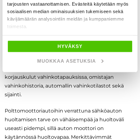
tarjousten vastaanottamisen. Evästeitä käytetään myös
perittävä vuotuinen ajoneuvovero maksetaan
sosiaalisen median ominaisuuksien tukemiseen sekä
ajoneuvon kokonaismassan mukaan.
kävijämäärän analysointiin meidän ja kumppaniemme
toimesta.
Sähköautoa vakuuttaessa on suositeltavaa
kilpailuttaa vakuutuspalveluja tarjoavat toimijat.
HYVÄKSY
Vakuutuksen hinta vaihtelee yksilöllisesti ja se on
yleensä hieman polttomoottoriautoja korkeampi.
MUOKKAA ASETUKSIA
Hintaan vaikuttaa mm. sähköautojen korkeat
korjauskulut vahinkotapauksissa, omistajan
vahinkohistoria, automallin vahinkotilastot sekä
sijainti.
Polttomoottoriautoihin verrattuna sähköauton
huoltamisen tarve on vähäisempää ja huoltoväli
useasti pidempi, sillä auton moottori on
käytännössä huoltovapaa. Merkittävimmät