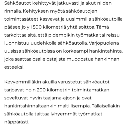
Sähköautot kehittyvät jatkuvasti ja akut niiden
rinnalla. Kehityksen myötä sähköautojen
toimintasäteet kasvavat ja uusimmilla sähköautoilla
pääsee jo yli 500 kilometriä yhtä soittoa. Tämä
tarkoittaa sitä, että pidempikin työmatka tai reissu
luonnistuu uudehkolla sähköautolla. Varjopuolena
uusissa sähköautoissa on korkeampi hankintahinta,
joka saattaa osalle ostajista muodostua hankinnan
esteeksi.
Kevyemmilläkin akuilla varustetut sähköautot
tarjoavat noin 200 kilometrin toimintamatkan,
soveltuvat hyvin taajama-ajoon ja ovat
hankintahinnaltaankin maltillisempia. Tällaisellakin
sähköautolla taittaa lyhyemmät työmatkat
näppärästi.