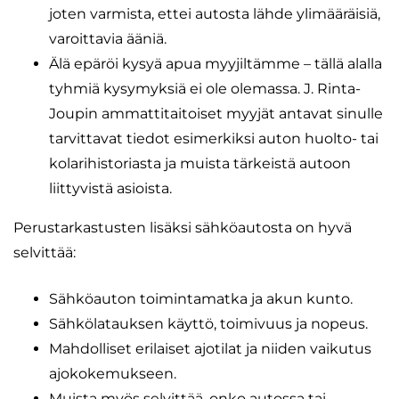
joten varmista, ettei autosta lähde ylimääräisiä,
varoittavia ääniä.
Älä epäröi kysyä apua myyjiltämme – tällä alalla
tyhmiä kysymyksiä ei ole olemassa. J. Rinta-
Joupin ammattitaitoiset myyjät antavat sinulle
tarvittavat tiedot esimerkiksi auton huolto- tai
kolarihistoriasta ja muista tärkeistä autoon
liittyvistä asioista.
Perustarkastusten lisäksi sähköautosta on hyvä
selvittää:
Sähköauton toimintamatka ja akun kunto.
Sähkölatauksen käyttö, toimivuus ja nopeus.
Mahdolliset erilaiset ajotilat ja niiden vaikutus
ajokokemukseen.
Muista myös selvittää, onko autossa tai