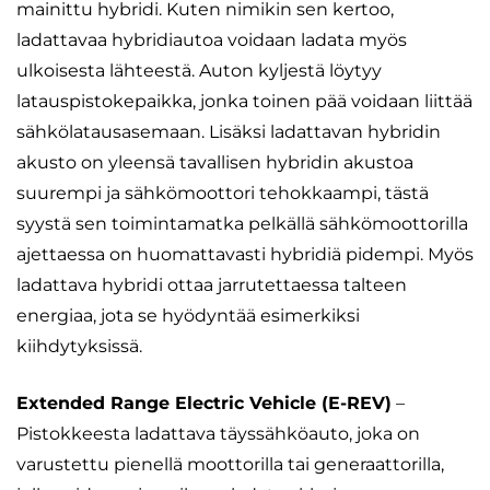
mainittu hybridi. Kuten nimikin sen kertoo,
ladattavaa hybridiautoa voidaan ladata myös
ulkoisesta lähteestä. Auton kyljestä löytyy
latauspistokepaikka, jonka toinen pää voidaan liittää
sähkölatausasemaan. Lisäksi ladattavan hybridin
akusto on yleensä tavallisen hybridin akustoa
suurempi ja sähkömoottori tehokkaampi, tästä
syystä sen toimintamatka pelkällä sähkömoottorilla
ajettaessa on huomattavasti hybridiä pidempi. Myös
ladattava hybridi ottaa jarrutettaessa talteen
energiaa, jota se hyödyntää esimerkiksi
kiihdytyksissä.
Extended Range Electric Vehicle (E-REV)
–
Pistokkeesta ladattava täyssähköauto, joka on
varustettu pienellä moottorilla tai generaattorilla,