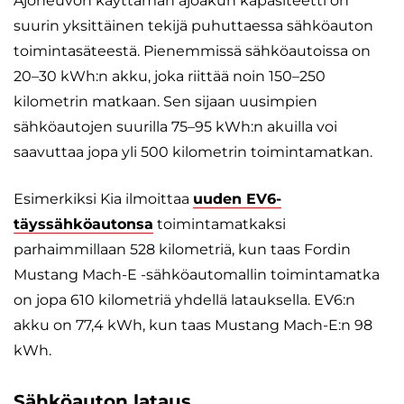
Ajoneuvon käyttämän ajoakun kapasiteetti on
suurin yksittäinen tekijä puhuttaessa sähköauton
toimintasäteestä. Pienemmissä sähköautoissa on
20–30 kWh:n akku, joka riittää noin 150–250
kilometrin matkaan. Sen sijaan uusimpien
sähköautojen suurilla 75–95 kWh:n akuilla voi
saavuttaa jopa yli 500 kilometrin toimintamatkan.
Esimerkiksi Kia ilmoittaa
uuden EV6-
täyssähköautonsa
toimintamatkaksi
parhaimmillaan 528 kilometriä, kun taas Fordin
Mustang Mach-E -sähköautomallin toimintamatka
on jopa 610 kilometriä yhdellä latauksella. EV6:n
akku on 77,4 kWh, kun taas Mustang Mach-E:n 98
kWh.
Sähköauton lataus