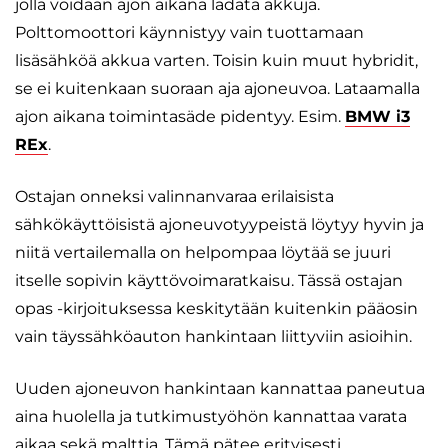
jolla voidaan ajon aikana ladata akkuja.
Polttomoottori käynnistyy vain tuottamaan
lisäsähköä akkua varten. Toisin kuin muut hybridit,
se ei kuitenkaan suoraan aja ajoneuvoa. Lataamalla
ajon aikana toimintasäde pidentyy. Esim.
BMW i3
REx
.
Ostajan onneksi valinnanvaraa erilaisista
sähkökäyttöisistä ajoneuvotyypeistä löytyy hyvin ja
niitä vertailemalla on helpompaa löytää se juuri
itselle sopivin käyttövoimaratkaisu. Tässä ostajan
opas -kirjoituksessa keskitytään kuitenkin pääosin
vain täyssähköauton hankintaan liittyviin asioihin.
Uuden ajoneuvon hankintaan kannattaa paneutua
aina huolella ja tutkimustyöhön kannattaa varata
aikaa sekä malttia. Tämä pätee erityisesti