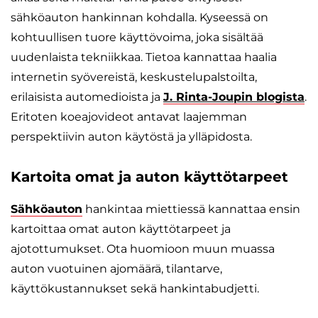
sähköauton hankinnan kohdalla. Kyseessä on
kohtuullisen tuore käyttövoima, joka sisältää
uudenlaista tekniikkaa. Tietoa kannattaa haalia
internetin syövereistä, keskustelupalstoilta,
erilaisista automedioista ja
J. Rinta-Joupin blogista
.
Eritoten koeajovideot antavat laajemman
perspektiivin auton käytöstä ja ylläpidosta.
Kartoita omat ja auton käyttötarpeet
Sähköauton
hankintaa miettiessä kannattaa ensin
kartoittaa omat auton käyttötarpeet ja
ajotottumukset. Ota huomioon muun muassa
auton vuotuinen ajomäärä, tilantarve,
käyttökustannukset sekä hankintabudjetti.