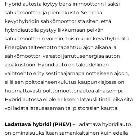
Hybridiautosta löytyy bensiinimoottorin lisäksi
sähkömoottori ja pieni akusto. Se eroaa
kevythybridin sähkömoottorista siten, että
hybridiautolla pystyy liikkumaan pelkän
sähkömoottorin voimin, toisin kuin kevythybridillä.
Energian talteenotto tapahtuu ajon aikana ja
sähkömoottori varastoi jarrutusenergiaa auton
ajoakustoon. Hybridiauto on taloudellinen
vaihtoehto erityisesti taajamapainotteiseen ajoon,
sillä sen polttoaineenkulutus kaupunkiajossa on
huomattavasti polttomoottoriautoa alhaisempi.
Hybridiautossa ei ole erikseen latausliitintä, eikä sitä
voi ladata latausaseman tai pistorasian kautta.
Ladattava hybridi (PHEV)
– Ladattava hybridiauto
on ominaisuuksiltaan samankaltainen kuin edellä