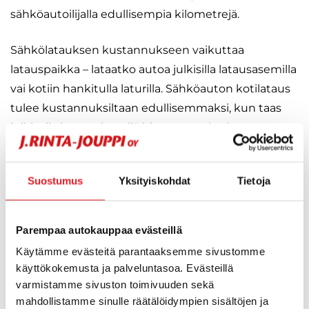
sähköautoilijalla edullisempia kilometrejä.
Sähkölatauksen kustannukseen vaikuttaa
latauspaikka – lataatko autoa julkisilla latausasemilla
vai kotiin hankitulla laturilla. Sähköauton kotilataus
tulee kustannuksiltaan edullisemmaksi, kun taas
julkisella latauspisteellä hinnat ovat korkeammat.
Paljonko sähköautolla ajaminen maksaa? Lue
Suostumus
Yksityiskohdat
Tietoja
lisätietoa
sähköauton kustannuksista
.
Sähköauton vero, vakuutus, huolto ja
Parempaa autokauppaa evästeillä
budjetti
Käytämme evästeitä parantaaksemme sivustomme
käyttökokemusta ja palveluntasoa. Evästeillä
Autovero on poistunut täyssähköautoista 1.1.2022,
varmistamme sivuston toimivuuden sekä
jonka vuoksi uuden sähköauton saa nyt
mahdollistamme sinulle räätälöidympien sisältöjen ja
aikaisempaa edullisemmin. Ajoneuvon käytöstä