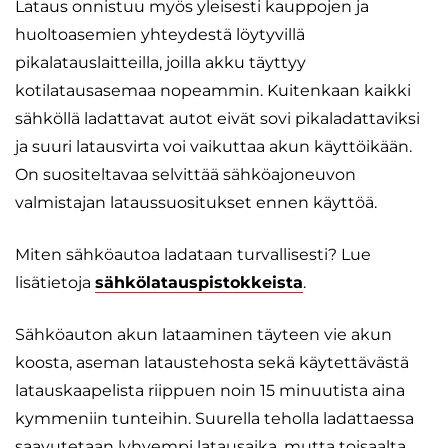
Lataus onnistuu myös yleisesti kauppojen ja
huoltoasemien yhteydestä löytyvillä
pikalatauslaitteilla, joilla akku täyttyy
kotilatausasemaa nopeammin. Kuitenkaan kaikki
sähköllä ladattavat autot eivät sovi pikaladattaviksi
ja suuri latausvirta voi vaikuttaa akun käyttöikään.
On suositeltavaa selvittää sähköajoneuvon
valmistajan lataussuositukset ennen käyttöä.
Miten sähköautoa ladataan turvallisesti? Lue
lisätietoja
sähkölatauspistokkeista
.
Sähköauton akun lataaminen täyteen vie akun
koosta, aseman lataustehosta sekä käytettävästä
latauskaapelista riippuen noin 15 minuutista aina
kymmeniin tunteihin. Suurella teholla ladattaessa
saavutetaan lyhyempi latausaika, mutta toisaalta