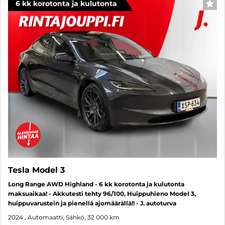
6 kk korotonta ja kulutonta
SUO
Tesla Model 3
Long Range AWD Highland - 6 kk korotonta ja kulutonta
maksuaikaa! - Akkutesti tehty 96/100, Huippuhieno Model 3,
huippuvarustein ja pienellä ajomäärällä!! - J. autoturva
2024
, Automaatti, Sähkö, 32 000 km