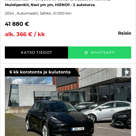
Muistipenkit, Navi ym ym, HIENO!! - J. autoturva
2024
, Automaatti, Sähkö, 41 000 km
41 880 €
raisio
alk. 366 € / kk
KATSO TIEDOT
WHATSAPP
6 kk korotonta ja kulutonta
SUO