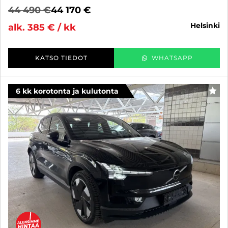
44 490 €
44 170 €
helsinki
alk. 385 € / kk
KATSO TIEDOT
WHATSAPP
6 kk korotonta ja kulutonta
SUO