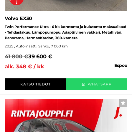
Volvo EX30
Twin Performance Ultra - 6 kk korotonta ja kulutonta maksuaikaa!
- Tehdastakuu, Lämpöpumppu, Adaptiivinen vakkari, Metalliväri,
Panorama, HarmanKardon, 360-kamera
2025
, Automaatti, Sähkö, 7 000 km
41 800 €
39 600 €
espoo
alk. 348 € / kk
KATSO TIEDOT
WHATSAPP
SUO