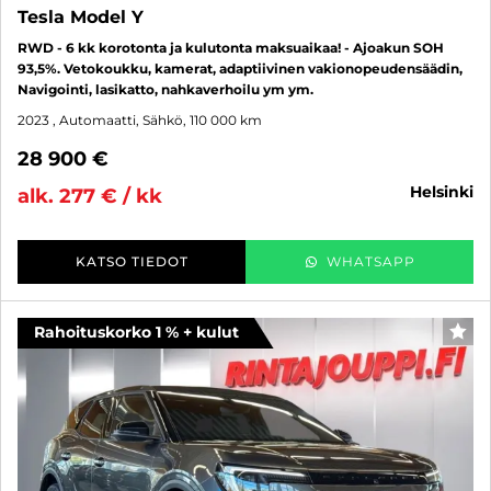
Tesla Model Y
RWD - 6 kk korotonta ja kulutonta maksuaikaa! - Ajoakun SOH
93,5%. Vetokoukku, kamerat, adaptiivinen vakionopeudensäädin,
Navigointi, lasikatto, nahkaverhoilu ym ym.
2023
, Automaatti, Sähkö, 110 000 km
28 900 €
helsinki
alk. 277 € / kk
KATSO TIEDOT
WHATSAPP
Rahoituskorko 1 % + kulut
SUO