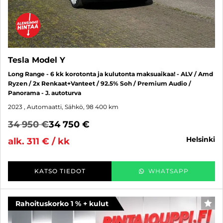
Tesla Model Y
Long Range - 6 kk korotonta ja kulutonta maksuaikaa! - ALV / Amd
Ryzen / 2x Renkaat+Vanteet / 92.5% Soh / Premium Audio /
Panorama - J. autoturva
2023
, Automaatti, Sähkö, 98 400 km
34 950 €
34 750 €
helsinki
alk. 311 € / kk
KATSO TIEDOT
WHATSAPP
Rahoituskorko 1 % + kulut
SUO