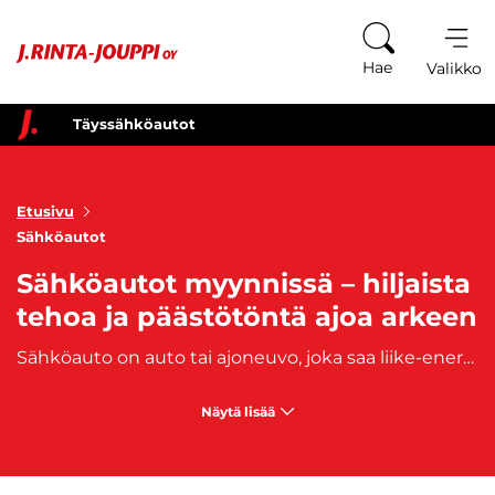
Siirry sisältöön
Hae
Valikko
Täyssähköautot
Etusivu
Sähköautot
Sähköautot myynnissä – hiljaista
tehoa ja päästötöntä ajoa arkeen
Sähköauto on auto tai ajoneuvo, joka saa liike-energiansa täysin sähkömoottorista. Täyssähköauton energiavarastona toimivat akut ja toimintasäde autoilla on parhaimmillaan yli 500 kilometriä. Sähköautoja on aloitettu suosimaan EU-alueella niiden ympäristöystävällisyyden vuoksi. Lisäksi polttoainekustannusten jatkuva kasvu on lisännyt sähköautojen kysyntää.
Näytä lisää