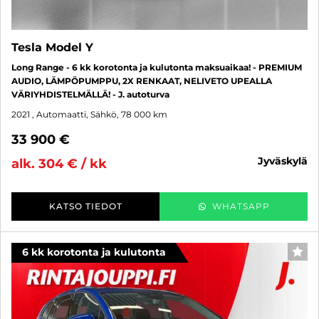
Tesla Model Y
Long Range - 6 kk korotonta ja kulutonta maksuaikaa! - PREMIUM
AUDIO, LÄMPÖPUMPPU, 2X RENKAAT, NELIVETO UPEALLA
VÄRIYHDISTELMÄLLÄ! - J. autoturva
2021
, Automaatti, Sähkö, 78 000 km
33 900 €
jyväskylä
alk. 304 € / kk
KATSO TIEDOT
WHATSAPP
6 kk korotonta ja kulutonta
SUO