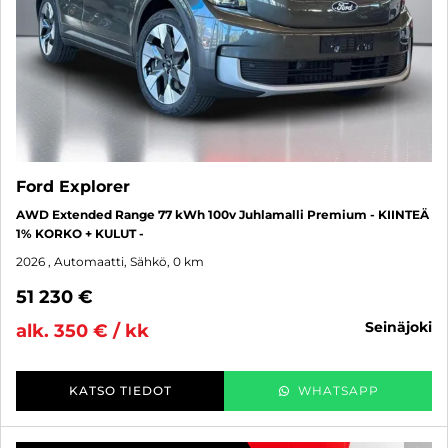
Ford Explorer
AWD Extended Range 77 kWh 100v Juhlamalli Premium - KIINTEÄ
1% KORKO + KULUT -
2026
, Automaatti, Sähkö, 0 km
51 230 €
seinäjoki
alk. 350 € / kk
KATSO TIEDOT
WHATSAPP