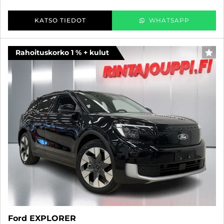
KATSO TIEDOT
WHATSAPP
Rahoituskorko 1 % + kulut
SUO
Ford EXPLORER