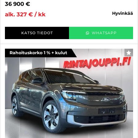
36 900 €
hyvinkää
alk. 327 € / kk
KATSO TIEDOT
WHATSAPP
Rahoituskorko 1 % + kulut
SUO