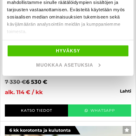
mahdollistamme sinulle räätälöidympien sisältöjen ja
tarjousten vastaanottamisen. Evästeitä käytetään myös
sosiaalisen median ominaisuuksien tukemiseen sekä
kävijämäärän analysointiin meidän ja kumppaniemme
toimesta.
Nissan Leaf
HYVÄKSY
Acenta 24 kWh - 6 kk korotonta ja kulutonta maksuaikaa! - J.
autoturva
MUOKKAA ASETUKSIA
2016
, Automaatti, Sähkö, 41 000 km
7 330 €
6 530 €
lahti
alk. 114 € / kk
KATSO TIEDOT
WHATSAPP
6 kk korotonta ja kulutonta
SUO