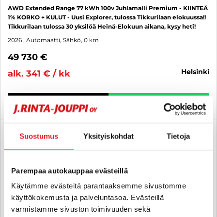
AWD Extended Range 77 kWh 100v Juhlamalli Premium - KIINTEÄ
1% KORKO + KULUT - Uusi Explorer, tulossa Tikkurilaan elokuussa!!
Tikkurilaan tulossa 30 yksilöä Heinä-Elokuun aikana, kysy heti!
2026
, Automaatti, Sähkö, 0 km
49 730 €
helsinki
alk. 341 € / kk
KATSO TIEDOT
WHATSAPP
6 kk korotonta ja kulutonta
Suostumus
Yksityiskohdat
Tietoja
SUO
Parempaa autokauppaa evästeillä
Käytämme evästeitä parantaaksemme sivustomme
käyttökokemusta ja palveluntasoa. Evästeillä
varmistamme sivuston toimivuuden sekä