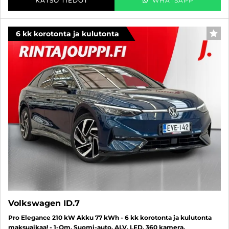
KATSO TIEDOT
WHATSAPP
6 kk korotonta ja kulutonta
SUO
Volkswagen ID.7
Pro Elegance 210 kW Akku 77 kWh - 6 kk korotonta ja kulutonta
maksuaikaa! - 1-Om, Suomi-auto, ALV, LED, 360 kamera,