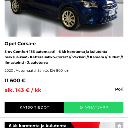
Opel Corsa-e
5-ov Comfort 136 automaatti - 6 kk korotonta ja kulutonta
maksuaikaa! - Ketterä sähkö-Corsa!! // Vakkari // Kamera // Tutkat //
Ilmastointi - J. autoturva
2020
, Automaatti, Sähkö, 124 800 km
11 600 €
pori
alk. 143 € / kk
KATSO TIEDOT
WHATSAPP
6 kk korotonta ja kulutonta
SUO