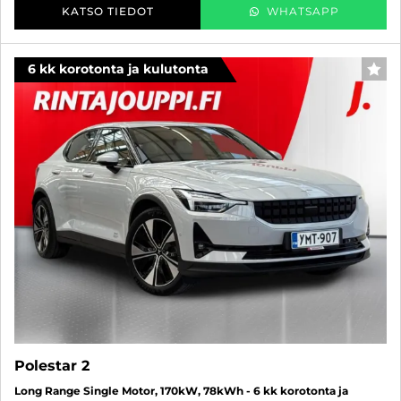
KATSO TIEDOT
WHATSAPP
6 kk korotonta ja kulutonta
SUO
Polestar 2
Long Range Single Motor, 170kW, 78kWh - 6 kk korotonta ja