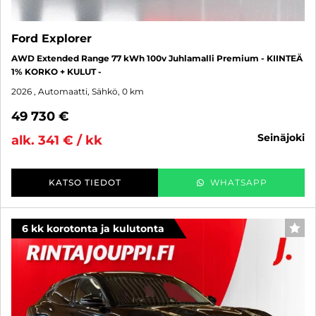
Ford Explorer
AWD Extended Range 77 kWh 100v Juhlamalli Premium - KIINTEÄ
1% KORKO + KULUT -
2026
, Automaatti, Sähkö, 0 km
49 730 €
seinäjoki
alk. 341 € / kk
KATSO TIEDOT
WHATSAPP
6 kk korotonta ja kulutonta
SUO