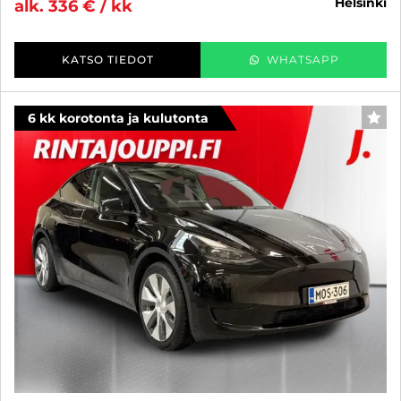
helsinki
alk. 336 € / kk
KATSO TIEDOT
WHATSAPP
6 kk korotonta ja kulutonta
SUO