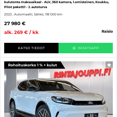
kulutonta maksuaikaa! - ALV, 360 kamera, 1.omisteinen, Koukku,
Pilot paketti! - J. autoturva
2023
, Automaatti, Sähkö, 118 000 km
27 980 €
raisio
alk. 269 € / kk
KATSO TIEDOT
WHATSAPP
Rahoituskorko 1 % + kulut
SUO