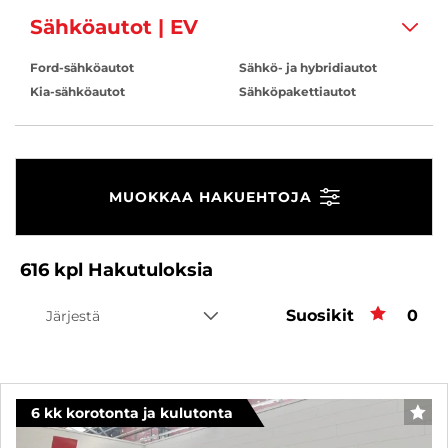
Sähköautot | EV
Ford-sähköautot
Sähkö- ja hybridiautot
Kia-sähköautot
Sähköpakettiautot
MUOKKAA HAKUEHTOJA
616
kpl
Hakutuloksia
Suosikit
Suos
0
Järjestä
6 kk korotonta ja kulutonta
SUO