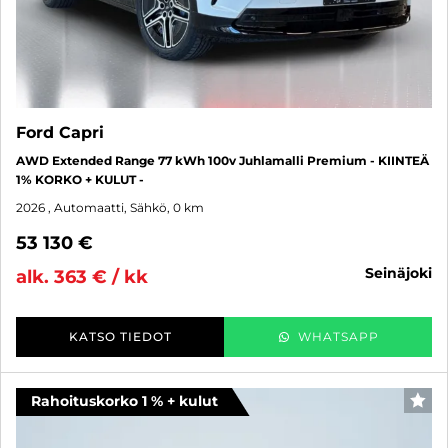
Ford Capri
AWD Extended Range 77 kWh 100v Juhlamalli Premium - KIINTEÄ
1% KORKO + KULUT -
2026
, Automaatti, Sähkö, 0 km
53 130 €
seinäjoki
alk. 363 € / kk
KATSO TIEDOT
WHATSAPP
Rahoituskorko 1 % + kulut
SUO