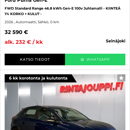
Ford Puma Gen-E
FWD Standard Range 46.8 kWh Gen-E 100v Juhlamalli - KIINTEÄ
1% KORKO + KULUT -
2026
, Automaatti, Sähkö, 0 km
32 590 €
seinäjoki
alk. 232 € / kk
KATSO TIEDOT
WHATSAPP
6 kk korotonta ja kulutonta
SUO