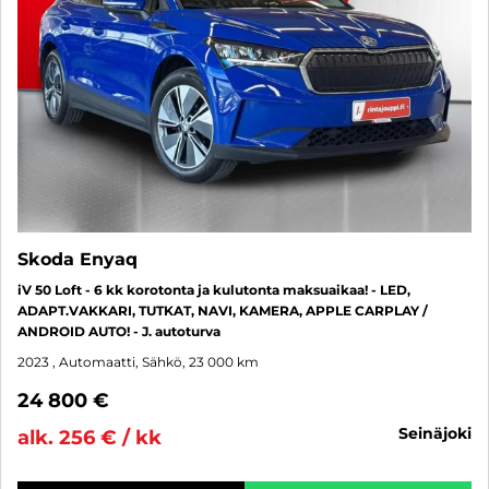
Skoda Enyaq
iV 50 Loft - 6 kk korotonta ja kulutonta maksuaikaa! - LED,
ADAPT.VAKKARI, TUTKAT, NAVI, KAMERA, APPLE CARPLAY /
ANDROID AUTO! - J. autoturva
2023
, Automaatti, Sähkö, 23 000 km
24 800 €
seinäjoki
alk. 256 € / kk