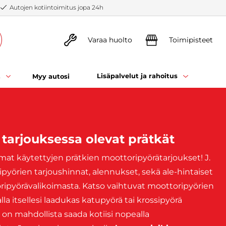
Autojen kotiintoimitus jopa 24h
Varaa huolto
Toimipisteet
t
Lisäpalvelut ja rahoitus
Myy autosi
 tarjouksessa olevat prätkät
mat käytettyjen prätkien moottoripyörätarjoukset! J.
pyörien tarjoushinnat, alennukset, sekä ale-hintaiset
ripyörävalikoimasta. Katso vaihtuvat moottoripyörien
lla itsellesi laadukas katupyörä tai krossipyörä
on mahdollista saada kotiisi nopealla