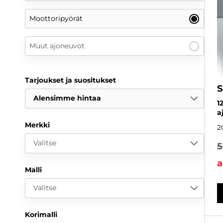
Moottoripyörät
Muut ajoneuvot
Tarjoukset ja suositukset
S
Alensimme hintaa
1
a
Merkki
2
Valitse
5
a
Malli
Valitse
Korimalli