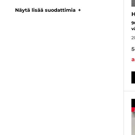
Näytä lisää suodattimia
H
9
vä
2
5
a