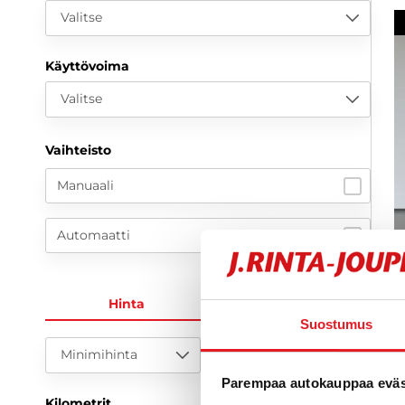
Valitse
Käyttövoima
Valitse
Vaihteisto
Manuaali
Automaatti
S
Hinta
KK-erä
Suostumus
1
H
Minimihinta
Maksimihinta
2
Parempaa autokauppaa eväst
Kilometrit