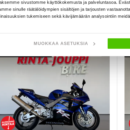
7 600 €
17 290 €
aksemme sivustomme käyttökokemusta ja palveluntasoa. Eväst
al
mme sinulle räätälöidympien sisältöjen ja tarjousten vastaanott
tampere
lk. 197 € / kk
inaisuuksien tukemiseen sekä kävijämäärän analysointiin mei
KATSO TIEDOT
WHATSAPP
MUOKKAA ASETUKSIA
3 kk lyhennysvapaa
SUOSIKKI