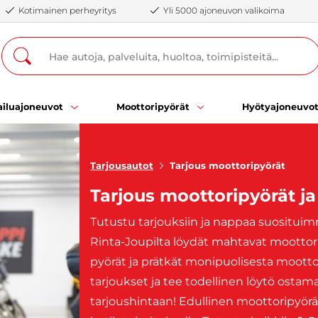
Kotimainen perheyritys
Yli 5000 ajoneuvon valikoima
iluajoneuvot
Moottoripyörät
Hyötyajoneuvo
Tarjousautot
Tarjous moottoripyörät
Tarjous moottoripyörät ja
Tutustu tarjouksiin ja nappaa suosituim
Rinta-Joupilta löydät mahtavat moottori
pyörät ja prätkät monipuolisesta mootto
tarjoukset ja tee todellinen löytö ostama
tarjoushintaan! Edullinen moottoripyörä 