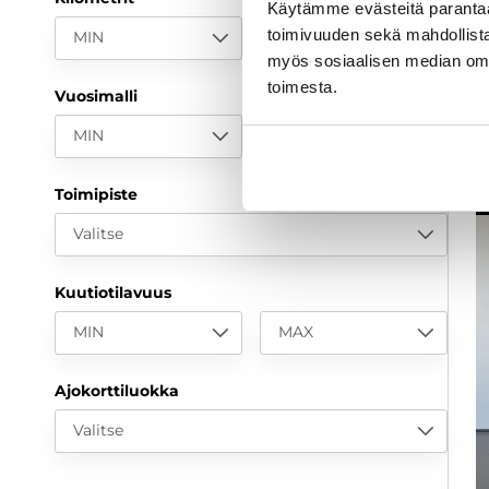
1
Käytämme evästeitä paranta
toimivuuden sekä mahdollista
MIN
MAX
a
myös sosiaalisen median om
toimesta.
Vuosimalli
MIN
MAX
Toimipiste
Valitse
Kuutiotilavuus
MIN
MAX
Ajokorttiluokka
Valitse