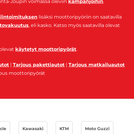
 Rinta-Joupin voimassa oleviin
kampanjoihin
.
tiintoimituksen
lisäksi moottoripyöriin on saatavilla
utovakuutus
, eli kasko. Katso myös saatavilla olevat
 olevat
käytetyt moottoripyörät
.
utot
|
Tarjous pakettiautot
|
Tarjous matkailuautot
jous moottoripyörät
cle
Kawasaki
KTM
Moto Guzzi