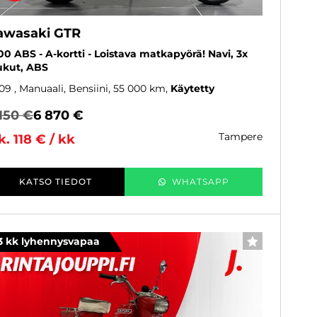
awasaki GTR
00 ABS - A-kortti - Loistava matkapyörä! Navi, 3x
ukut, ABS
09
, Manuaali, Bensiini, 55 000 km
Käytetty
150 €
6 870 €
tampere
k. 118 € / kk
KATSO TIEDOT
WHATSAPP
3 kk lyhennysvapaa
SUOSIKKI