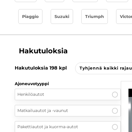
Piaggio
Suzuki
Triumph
Victo
Hakutuloksia
Hakutuloksia
198
kpl
Tyhjennä kaikki raja
Ajoneuvotyyppi
Henkilöautot
Matkailuautot ja -vaunut
Pakettiautot ja kuorma-autot