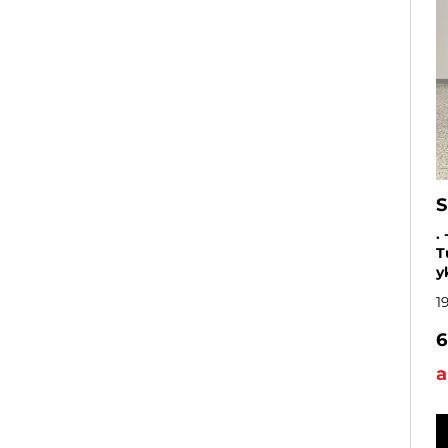
S
.
T
y
1
6
a