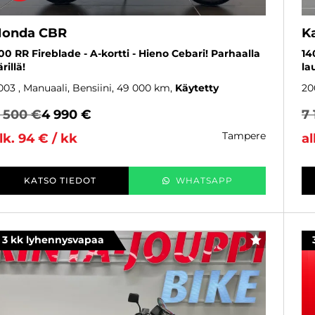
onda CBR
K
00 RR Fireblade - A-kortti - Hieno Cebari! Parhaalla
14
rillä!
la
003
, Manuaali, Bensiini, 49 000 km
Käytetty
20
 500 €
4 990 €
7 
tampere
lk. 94 € / kk
al
KATSO TIEDOT
WHATSAPP
3 kk lyhennysvapaa
SUOSIKKI