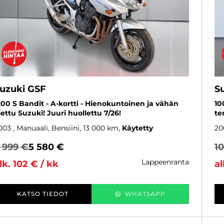
uzuki GSF
S
200 S Bandit - A-kortti - Hienokuntoinen ja vähän
10
jettu Suzuki! Juuri huollettu 7/26!
te
003
, Manuaali, Bensiini, 13 000 km
Käytetty
20
 999 €
5 580 €
1
lappeenranta
lk. 102 € / kk
al
KATSO TIEDOT
WHATSAPP