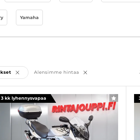
ry
Yamaha
ukset
Alensimme hintaa
Poista valinta
Poista valinta
3 kk lyhennysvapaa
SUOSIKKI