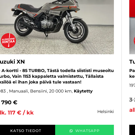
uzuki XN
T
 - A-kortti - 85 TURBO, Tästä todella siististi museoitu
Pa
urbo, Vain 1153 kappaletta valmistettu, Tällaista
ke
ksilöä ei ihan joka päivä tule vastaan!
19
983
, Manuaali, Bensiini, 20 000 km
Käytetty
3
 790 €
al
helsinki
lk. 117 € / kk
KATSO TIEDOT
WHATSAPP