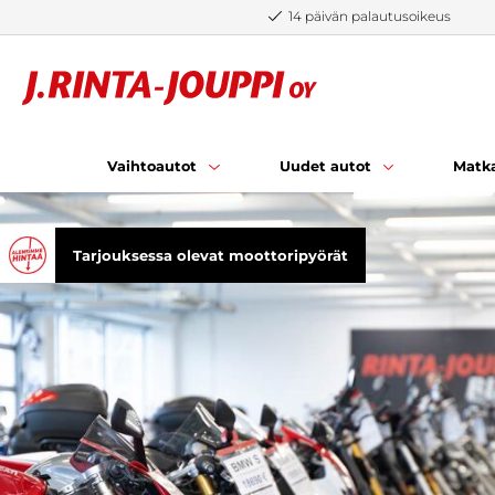
Siirry sisältöön
14 päivän palautusoikeus
Vaihtoautot
Uudet autot
Matka
Tarjouksessa olevat moottoripyörät