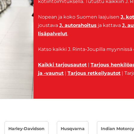
kotiintoimituksella. Tutustu kaikkiin J.
Nopean ja koko Suomen laajuisen
J. ko
joustava
J. autorahoitus
ja kattava
J. a
lisäpalvelut
.
Katso kaikki J. Rinta-Joupilla myynnissä
Kaikki tarjousautot
|
Tarjous henkilöa
ja -vaunut
|
Tarjous retkeilyautot
| Tar
Harley-Davidson
Husqvarna
Indian Motorcy