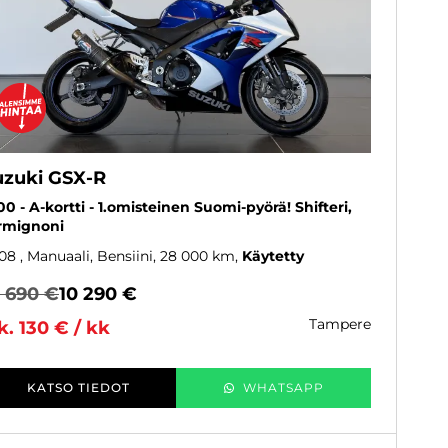
uzuki GSX-R
00 - A-kortti - 1.omisteinen Suomi-pyörä! Shifteri,
rmignoni
08
, Manuaali, Bensiini, 28 000 km
Käytetty
0 690 €
10 290 €
tampere
k. 130 € / kk
KATSO TIEDOT
WHATSAPP