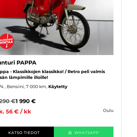
unturi PAPPA
ppa - Klassikkojen klassikko! / Retro peli valmis
sän lämpimille illoille!
74
, Bensiini, 7 000 km
Käytetty
 290 €
1 990 €
oulu
k. 56 € / kk
KATSO TIEDOT
WHATSAPP