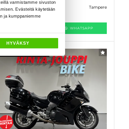
eillä varmistamme sivuston
tampere
k. 124 € / kk
amisen. Evästeitä käytetään
dän ja kumppaniemme
KATSO TIEDOT
WHATSAPP
HYVÄKSY
3 kk lyhennysvapaa
SUOSIKKI