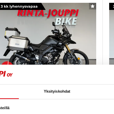
3 kk lyhennysvapaa
SUOSIKKI
uzuki DL
S
Yksityiskohdat
050 V-Strom DE - A-kortti - DE malli!
75
uippuvarustein, seikkailupyörien aatelia!
20
024
, Manuaali, Bensiini, 13 000 km
Käytetty
eillä
7