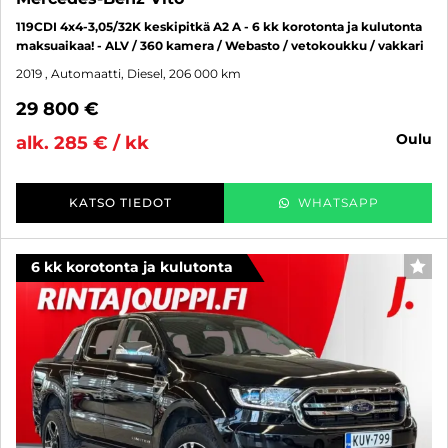
119CDI 4x4-3,05/32K keskipitkä A2 A - 6 kk korotonta ja kulutonta
maksuaikaa! - ALV / 360 kamera / Webasto / vetokoukku / vakkari
2019
, Automaatti, Diesel, 206 000 km
29 800 €
oulu
alk. 285 € / kk
KATSO TIEDOT
WHATSAPP
6 kk korotonta ja kulutonta
SUO