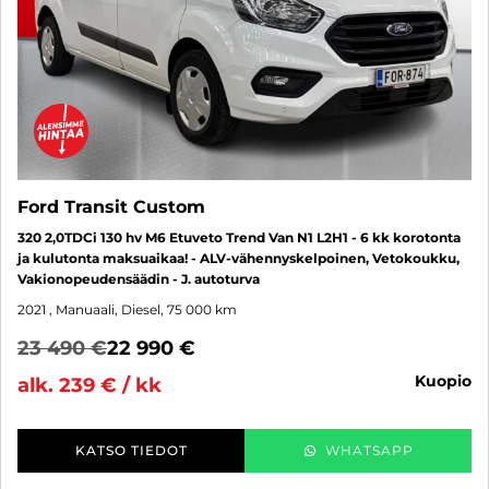
Ford Transit Custom
320 2,0TDCi 130 hv M6 Etuveto Trend Van N1 L2H1 - 6 kk korotonta
ja kulutonta maksuaikaa! - ALV-vähennyskelpoinen, Vetokoukku,
Vakionopeudensäädin - J. autoturva
2021
, Manuaali, Diesel, 75 000 km
23 490 €
22 990 €
kuopio
alk. 239 € / kk
KATSO TIEDOT
WHATSAPP