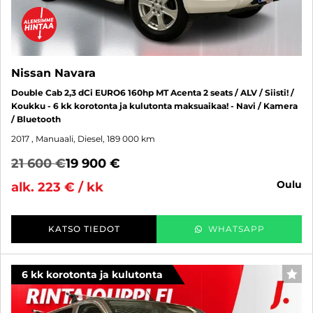
Nissan Navara
Double Cab 2,3 dCi EURO6 160hp MT Acenta 2 seats / ALV / Siisti! /
Koukku - 6 kk korotonta ja kulutonta maksuaikaa! - Navi / Kamera
/ Bluetooth
2017
, Manuaali, Diesel, 189 000 km
21 600 €
19 900 €
oulu
alk. 223 € / kk
KATSO TIEDOT
WHATSAPP
6 kk korotonta ja kulutonta
SUO