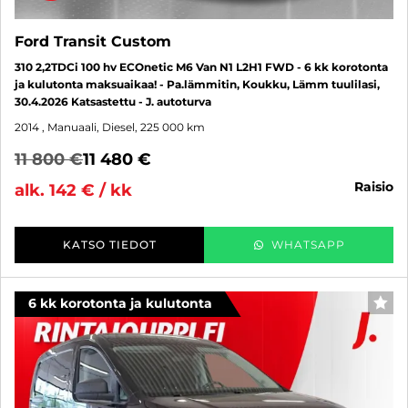
Ford Transit Custom
310 2,2TDCi 100 hv ECOnetic M6 Van N1 L2H1 FWD - 6 kk korotonta
ja kulutonta maksuaikaa! - Pa.lämmitin, Koukku, Lämm tuulilasi,
30.4.2026 Katsastettu - J. autoturva
2014
, Manuaali, Diesel, 225 000 km
11 800 €
11 480 €
raisio
alk. 142 € / kk
KATSO TIEDOT
WHATSAPP
6 kk korotonta ja kulutonta
SUO