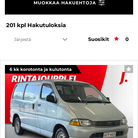
MUOKKAA HAKUEHTOJA
201
kpl
Hakutuloksia
Suosikit
Suos
0
Järjestä
6 kk korotonta ja kulutonta
SUO