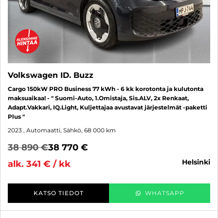
Volkswagen ID. Buzz
Cargo 150kW PRO Business 77 kWh - 6 kk korotonta ja kulutonta
maksuaikaa! - " Suomi-Auto, 1.Omistaja, Sis.ALV, 2x Renkaat,
Adapt.Vakkari, IQ.Light, Kuljettajaa avustavat järjestelmät -paketti
Plus "
2023
, Automaatti, Sähkö, 68 000 km
38 890 €
38 770 €
helsinki
alk. 341 € / kk
KATSO TIEDOT
WHATSAPP