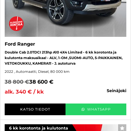
Ford Ranger
Double Cab 2.0TDCI 213hp A10 4X4 Limited - 6 kk korotonta ja
kulutonta maksuaikaa! - ALV, 1-OM ,SUOMI-AUTO, 5-PAIKKAINEN,
VETOKOUKKU, KAMERA!!! - J. autoturva
2022
, Automaatti, Diesel, 80 000 km
38 800 €
38 600 €
seinäjoki
alk. 340 € / kk
KATSO TIEDOT
WHATSAPP
6 kk korotonta ja kulutonta
SUO