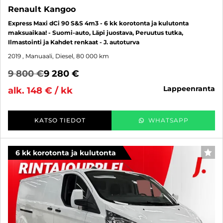
Renault Kangoo
Express Maxi dCi 90 S&S 4m3 - 6 kk korotonta ja kulutonta
maksuaikaa! - Suomi-auto, Läpi juostava, Peruutus tutka,
Ilmastointi ja Kahdet renkaat - J. autoturva
2019
, Manuaali, Diesel, 80 000 km
9 800 €
9 280 €
lappeenranta
alk. 148 € / kk
KATSO TIEDOT
WHATSAPP
6 kk korotonta ja kulutonta
SUO