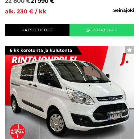
22 800 €
21 990 €
seinäjoki
alk. 230 € / kk
KATSO TIEDOT
WHATSAPP
6 kk korotonta ja kulutonta
SUO