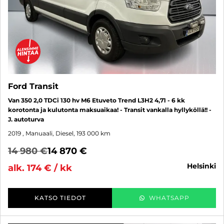
Ford Transit
Van 350 2,0 TDCi 130 hv M6 Etuveto Trend L3H2 4,71 - 6 kk
korotonta ja kulutonta maksuaikaa! - Transit vankalla hyllyköllä!! -
J. autoturva
2019
, Manuaali, Diesel, 193 000 km
14 980 €
14 870 €
helsinki
alk. 174 € / kk
KATSO TIEDOT
WHATSAPP