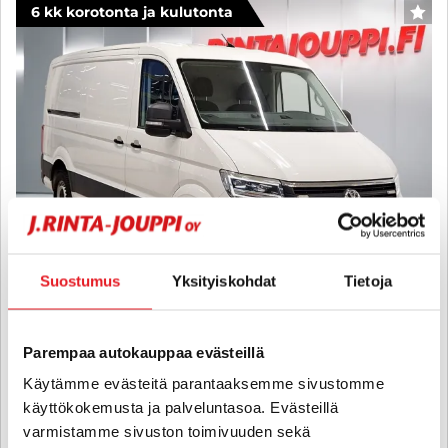
6 kk korotonta ja kulutonta
SUO
Suostumus
Yksityiskohdat
Tietoja
Volkswagen Crafter
Parempaa autokauppaa evästeillä
35 umpipakettiauto 2,0 TDI 103 kW 4Motion, 3640 "Winter Edition"
Käytämme evästeitä parantaaksemme sivustomme
- 6 kk korotonta ja kulutonta maksuaikaa! - ALV-
käyttökokemusta ja palveluntasoa. Evästeillä
Vähennyskelpoinen, Suomiauto, 1-omisteinen, Neliveto, Koukku,
Webasto, Peruutuskamera, LED-Ajovalot, Merkkihuollettu - J.
varmistamme sivuston toimivuuden sekä
autoturva