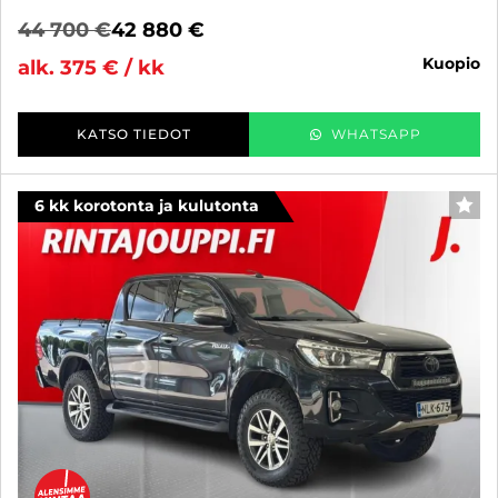
44 700 €
42 880 €
kuopio
alk. 375 € / kk
KATSO TIEDOT
WHATSAPP
6 kk korotonta ja kulutonta
SUO