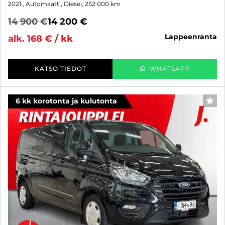
2021
, Automaatti, Diesel, 252 000 km
14 900 €
14 200 €
lappeenranta
alk. 168 € / kk
KATSO TIEDOT
WHATSAPP
6 kk korotonta ja kulutonta
SUO