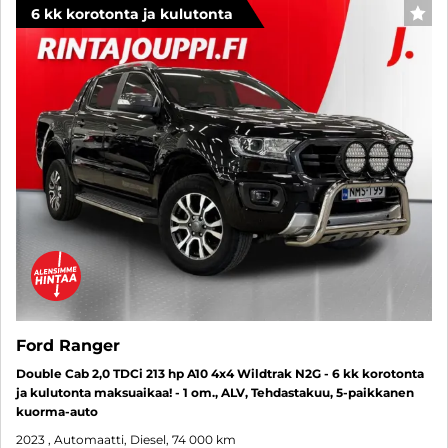
6 kk korotonta ja kulutonta
SUO
Ford Ranger
Double Cab 2,0 TDCi 213 hp A10 4x4 Wildtrak N2G - 6 kk korotonta
ja kulutonta maksuaikaa! - 1 om., ALV, Tehdastakuu, 5-paikkanen
kuorma-auto
2023
, Automaatti, Diesel, 74 000 km