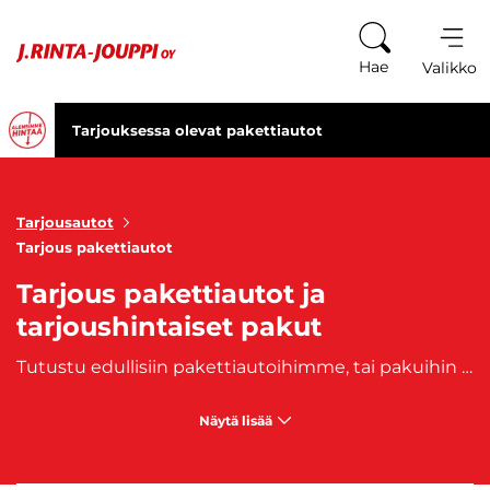
Siirry sisältöön
Hae
Valikko
Tarjouksessa olevat pakettiautot
Tarjousautot
Tarjous pakettiautot
Tarjous pakettiautot ja
tarjoushintaiset pakut
Tutustu edullisiin pakettiautoihimme, tai pakuihin ja löydä isellesi sopiva hyötyajoneuvo suosituimpien tarjouspakettiautojemme joukosta! J. Rinta-Joupilta löydät aina maan mahtavimmat pakettiautotarjoukset, tarjoushintaiset pakettiautot, pakujen alennukset ja ale-pakettiautot monipuolisesta valikoimastamme ympäri Suomea. Katso vaihtuvat tarjoukset pakettiautoista ja tee huippu löytöjä. Edullinen pakettiauto on mahdollista saada kotiisi nopealla kotiintoimituksella. Tutustu kaikkiin J. Rinta-Joupin voimassa oleviin
Näytä lisää