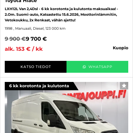
Toyota Hiace
LXH12L Van 2,4Dsl - 6 kk korotonta ja kulutonta maksuaikaa! -
2.Om. Suomi-auto, Katsastettu 15.6.2026, Moottorinlämmitin,
Vetokoukku, 2x Renkaat, vähän ajettu!
1998
, Manuaali, Diesel, 123 000 km
9 900 €
9 700 €
kuopio
alk. 153 € / kk
KATSO TIEDOT
WHATSAPP
6 kk korotonta ja kulutonta
SUO