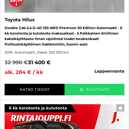
Toyota Hilux
Double Cab 2,4 D-4D 150 4WD Premium 50 Edition Automaatti - 6
kk korotonta ja kulutonta maksuaikaa! - 5 Paikkainen Alvillinen
kaksikäyttöauto ilman rajoitinta! Uudet kesärenkaat!
Polttoainkäyttöinen lisälämmitin, Suomi-auto
2019
, Automaatti, Diesel, 303 300 km
32 990 €
31 400 €
lappeenranta
alk. 284 € / kk
KATSO TIEDOT
WHATSAPP
6 kk korotonta ja kulutonta
SUO