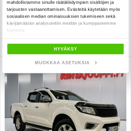
mahdollistamme sinulle räätälöidympien sisältöjen ja
2019
, Manuaali, Diesel, 139 700 km
tarjousten vastaanottamisen. Evästeitä käytetään myös
sosiaalisen median ominaisuuksien tukemiseen sekä
30 180 €
27 700 €
kävijämäärän analysointiin meidän ja kumppaniemme
lappeenranta
alk. 267 € / kk
toimesta.
KATSO TIEDOT
WHATSAPP
HYVÄKSY
MUOKKAA ASETUKSIA
6 kk korotonta ja kulutonta
SUO