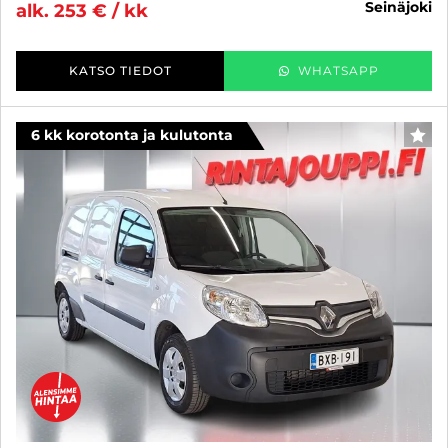
seinäjoki
alk. 253 € / kk
KATSO TIEDOT
WHATSAPP
6 kk korotonta ja kulutonta
SUO