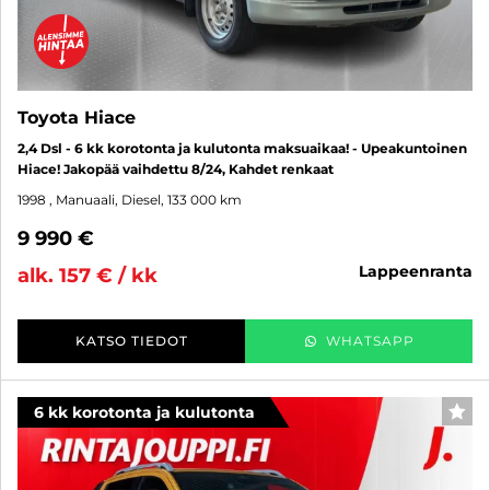
Toyota Hiace
2,4 Dsl - 6 kk korotonta ja kulutonta maksuaikaa! - Upeakuntoinen
Hiace! Jakopää vaihdettu 8/24, Kahdet renkaat
1998
, Manuaali, Diesel, 133 000 km
9 990 €
lappeenranta
alk. 157 € / kk
KATSO TIEDOT
WHATSAPP
6 kk korotonta ja kulutonta
SUO