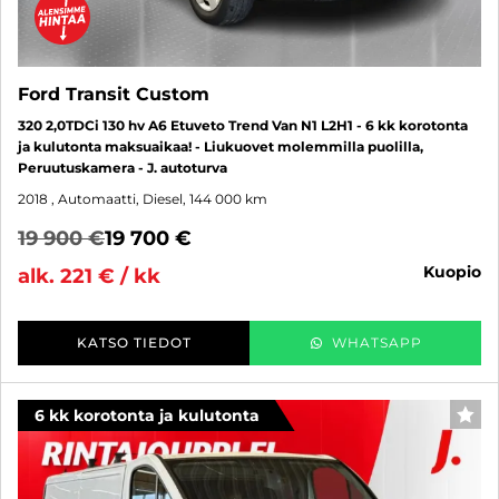
Ford Transit Custom
320 2,0TDCi 130 hv A6 Etuveto Trend Van N1 L2H1 - 6 kk korotonta
ja kulutonta maksuaikaa! - Liukuovet molemmilla puolilla,
Peruutuskamera - J. autoturva
2018
, Automaatti, Diesel, 144 000 km
19 900 €
19 700 €
kuopio
alk. 221 € / kk
KATSO TIEDOT
WHATSAPP
6 kk korotonta ja kulutonta
SUO