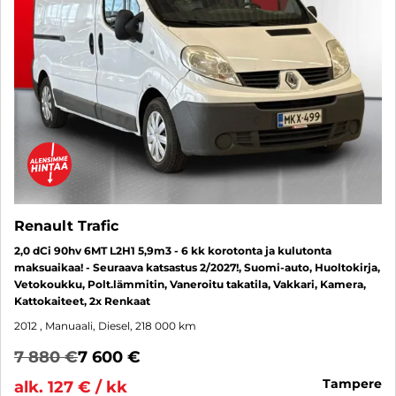
Renault Trafic
2,0 dCi 90hv 6MT L2H1 5,9m3 - 6 kk korotonta ja kulutonta
maksuaikaa! - Seuraava katsastus 2/2027!, Suomi-auto, Huoltokirja,
Vetokoukku, Polt.lämmitin, Vaneroitu takatila, Vakkari, Kamera,
Kattokaiteet, 2x Renkaat
2012
, Manuaali, Diesel, 218 000 km
7 880 €
7 600 €
tampere
alk. 127 € / kk