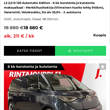
L2 2,0 D 120 Automatic Edition - 6 kk korotonta ja kulutonta
maksuaikaa! - Merkkihuoltokirja (Viimeinen huolto tehty 94tkm),
Vanerointi, Vetokoukku, Sis alv 25,5% - J. autoturva
2020
, Automaatti, Diesel, 98 000 km
18 880 €
18 680 €
kuopio
alk. 211 € / kk
KATSO TIEDOT
WHATSAPP
6 kk korotonta ja kulutonta
SUO