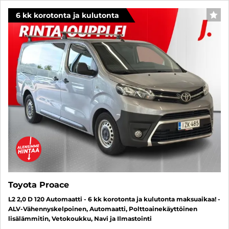
6 kk korotonta ja kulutonta
SUO
Toyota Proace
L2 2,0 D 120 Automaatti - 6 kk korotonta ja kulutonta maksuaikaa! -
ALV-Vähennyskelpoinen, Automaatti, Polttoainekäyttöinen
lisälämmitin, Vetokoukku, Navi ja Ilmastointi