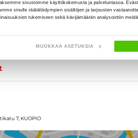
aksemme sivustomme käyttökokemusta ja palveluntasoa. Eväst
mme sinulle räätälöidympien sisältöjen ja tarjousten vastaanott
inaisuuksien tukemiseen sekä kävijämäärän analysointiin mei
MUOKKAA ASETUKSIA
t
ttikatu 7, KUOPIO