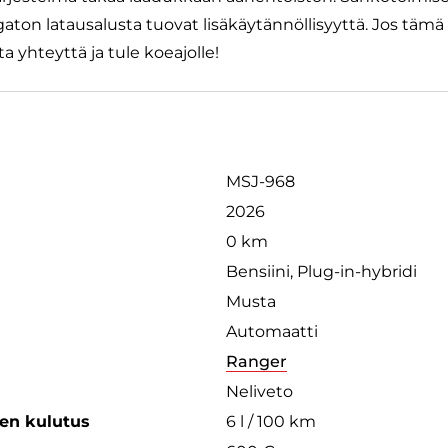
ngaton latausalusta tuovat lisäkäytännöllisyyttä. Jos tämä
a yhteyttä ja tule koeajolle!
MSJ-968
2026
0 km
Bensiini, Plug-in-hybridi
Musta
Automaatti
Ranger
Neliveto
een kulutus
6 l / 100 km