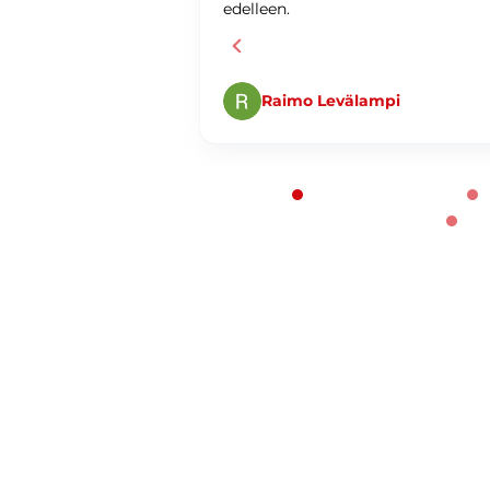
edelleen.
Raimo Levälampi
Page 1 of 60