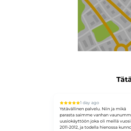
Tätä
 ago
1 day ago
upilla oli sujuvaa ja
Ystävällinen palvelu. Niin ja mikä
ystävällinen ja
parasta saimme vanhan vaunum
antunteva. Asiat
uusiokäyttöön joka oli meillä vuos
ti ja
2011-2012, ja todella hienossa kunn