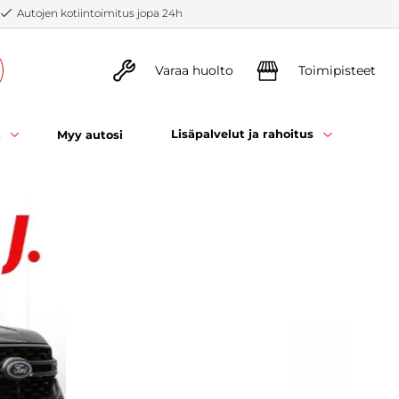
Autojen kotiintoimitus jopa 24h
Varaa huolto
Toimipisteet
t
Lisäpalvelut ja rahoitus
Myy autosi
SEURAAVA