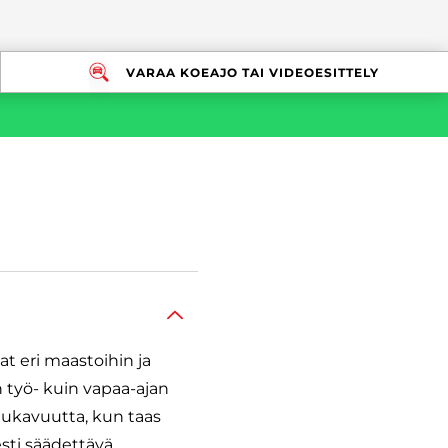
VARAA KOEAJO TAI VIDEOESITTELY
at eri maastoihin ja
n työ- kuin vapaa-ajan
mukavuutta, kun taas
sti säädettävä