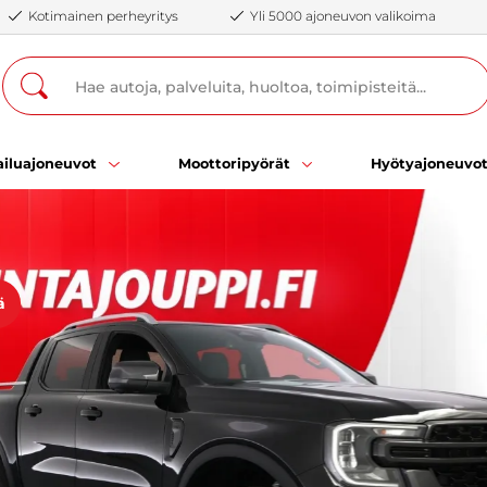
Kotimainen perheyritys
Yli 5000 ajoneuvon valikoima
iluajoneuvot
Moottoripyörät
Hyötyajoneuvo
ä