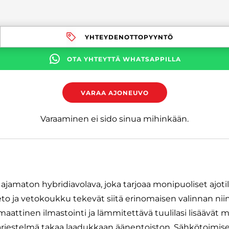
YHTEYDENOTTOPYYNTÖ
OTA YHTEYTTÄ WHATSAPPILLA
VARAA AJONEUVO
Varaaminen ei sido sinua mihinkään.
ajamaton hybridiavolava, joka tarjoaa monipuoliset ajotil
eto ja vetokoukku tekevät siitä erinomaisen valinnan nii
aattinen ilmastointi ja lämmitettävä tuulilasi lisäävät 
jestelmä takaa laadukkaan äänentoiston. Sähkötoimise