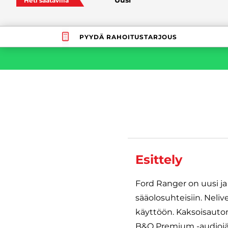
Heti saatavilla
PYYDÄ RAHOITUSTARJOUS
Esittely
Ford Ranger on uusi ja 
sääolosuhteisiin. Neliv
käyttöön. Kaksoisautom
B&O Premium -audiojär