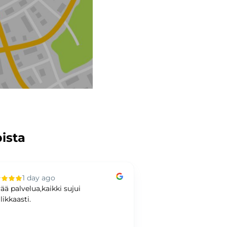
pista
1 day ago
2 days ag
ää palvelua,kaikki sujui
Hyvää kaupankäynti
likkaasti.