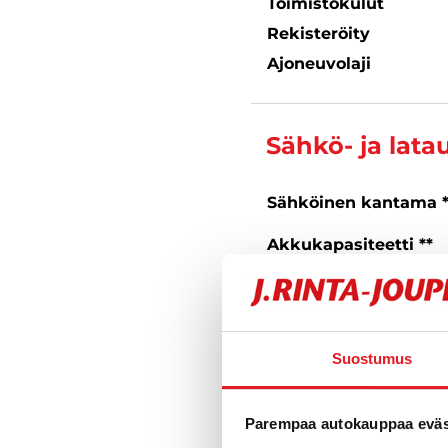
Toimistokulut
Rekisteröity
Ajoneuvolaji
Sähkö- ja lata
Sähköinen kantama 
Akkukapasiteetti **
Latausliitäntä
** Ilmoitetut tekniset tiedot
toimintamatka-arvot voivat
Suostumus
Parempaa autokauppaa eväst
Kysy tarkempia