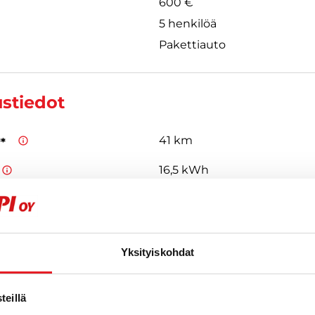
600 €
5 henkilöä
Pakettiauto
ustiedot
41 km
**
16,5 kWh
Type 2
 ovat valmistajan antamia arvioita uudelle ajoneuvolle. Todelliset kulu
 vaihdella ajoneuvon kunnon, ajotavan ja käyttöolosuhteiden mukaa
Yksityiskohdat
eillä
 tietoja