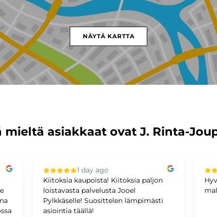
NÄYTÄ KARTTA
 mieltä asiakkaat ovat J. Rinta-Jou
1 day ago
Kiitoksia kaupoista! Kiitoksia paljon
Hyv
me
loistavasta palvelusta Jooel
mal
ina
Pylkkäselle! Suosittelen lämpimästi
ossa
asiointia täällä!