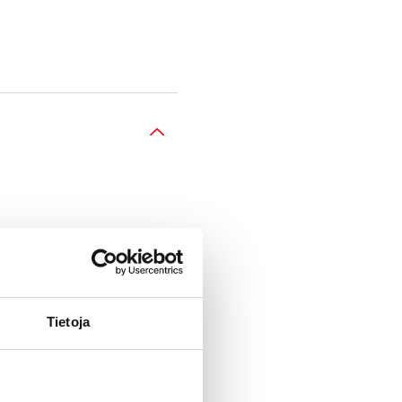
tus-, lataus- ja
n.
Tietoja