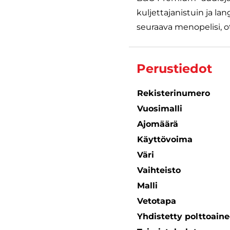
kuljettajanistuin ja la
seuraava menopelisi, ot
Perustiedot
Rekisterinumero
Vuosimalli
Ajomäärä
Käyttövoima
Väri
Vaihteisto
Malli
Vetotapa
Yhdistetty polttoain