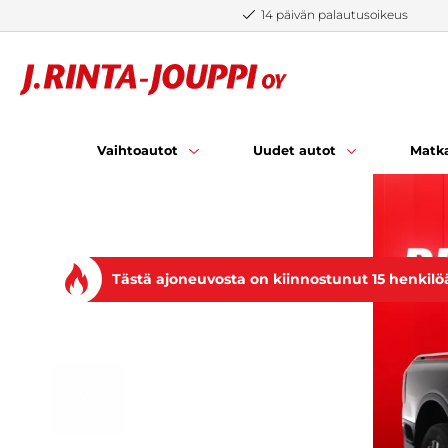
Siirry sisältöön
14 päivän palautusoikeus
Vaihtoautot
Uudet autot
Matka
Tästä ajoneuvosta on kiinnostunut 15 henkilö
EDELLINEN