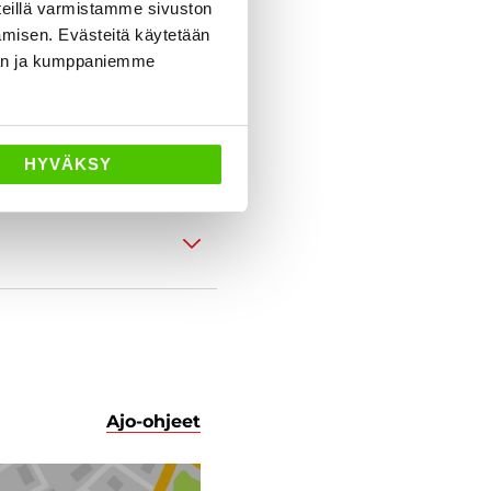
eillä varmistamme sivuston
amisen. Evästeitä käytetään
dän ja kumppaniemme
HYVÄKSY
Ajo-ohjeet