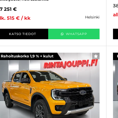
3
7 251 €
al
helsinki
lk. 515 € / kk
KATSO TIEDOT
WHATSAPP
Rahoituskorko 1,9 % + kulut
SUOSIKKI