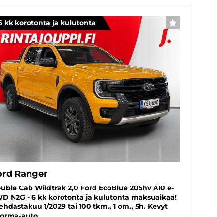
6 kk korotonta ja kulutonta
SUOSIKKI
ord Ranger
uble Cab Wildtrak 2,0 Ford EcoBlue 205hv A10 e-
D N2G - 6 kk korotonta ja kulutonta maksuaikaa!
Tehdastakuu 1/2029 tai 100 tkm., 1 om., 5h. Kevyt
orma-auto