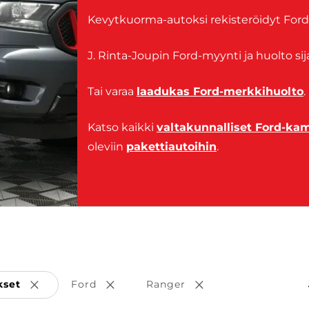
Kevytkuorma-autoksi rekisteröidyt Ford
J. Rinta-Joupin Ford-myynti ja huolto si
Tai varaa
laadukas Ford-merkkihuolto
.
Katso kaikki
valtakunnalliset Ford-kam
oleviin
pakettiautoihin
.
kset
Ford
Ranger
Poista valinta
Poista valinta
Poista valinta