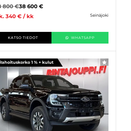
8 800 €
38 600 €
seinäjoki
k. 340 € / kk
KATSO TIEDOT
WHATSAPP
Rahoituskorko 1 % + kulut
SUOSIKKI