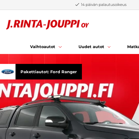
Siirry sisältöön
14 päivän palautusoikeus
Vaihtoautot
Uudet autot
Matka
Pakettiautot: Ford Ranger