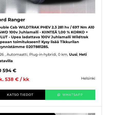
ord Ranger
uble Cab WILDTRAK PHEV 2.3 281 hv / 697 Nm A10
4WD 100v Juhlamalli - KIINTEÄ 1,00 % KORKO +
LUT - Upea ladattava 100V Juhlamalli Wildtrak
peaan toimitukseen!! Kysy lisää Tikkurilan
ynnistämme 0207881285.
26
, Automaatti, Plug-in-hybridi, 0 km
Uusi
Heti
atavilla
0 594 €
helsinki
k. 538 € / kk
KATSO TIEDOT
WHATSAPP