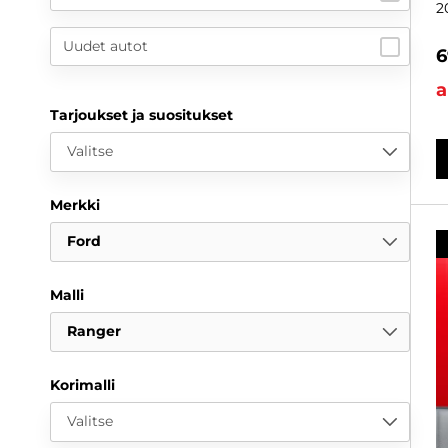
2
Uudet autot
6
a
Tarjoukset ja suositukset
Valitse
Merkki
Ford
Malli
Ranger
Korimalli
Valitse