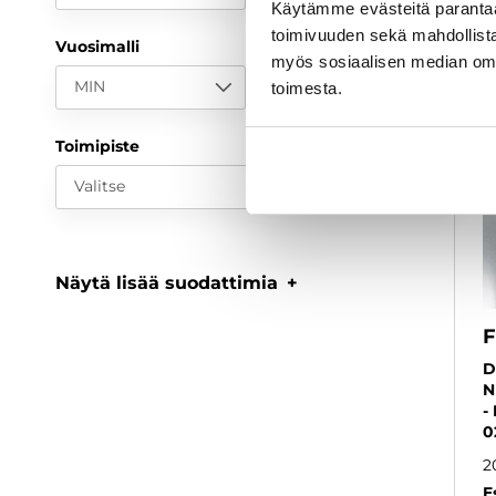
Käytämme evästeitä paranta
toimivuuden sekä mahdollista
Vuosimalli
myös sosiaalisen median om
MIN
MAX
toimesta.
Toimipiste
Valitse
Näytä lisää suodattimia
F
D
N
-
0
2
E