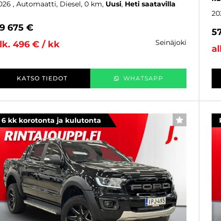
026
, Automaatti, Diesel, 0 km
Uusi
Heti saatavilla
20
9 675 €
5
seinäjoki
lk. 496 € / kk
al
KATSO TIEDOT
WHATSAPP
6 kk korotonta ja kulutonta
SUOSIKKI