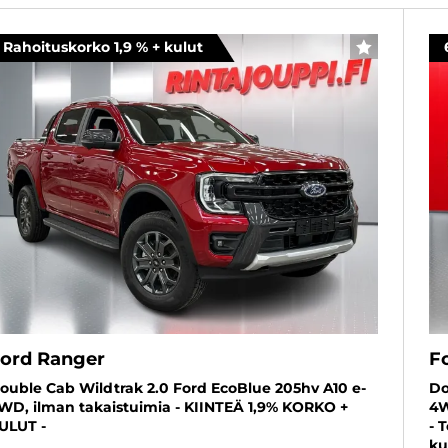
Rahoituskorko 1,9 % + kulut
SUOSIKKI
ord Ranger
F
ouble Cab Wildtrak 2.0 Ford EcoBlue 205hv A10 e-
Do
WD, ilman takaistuimia - KIINTEÄ 1,9% KORKO +
4W
ULUT -
- 
ku