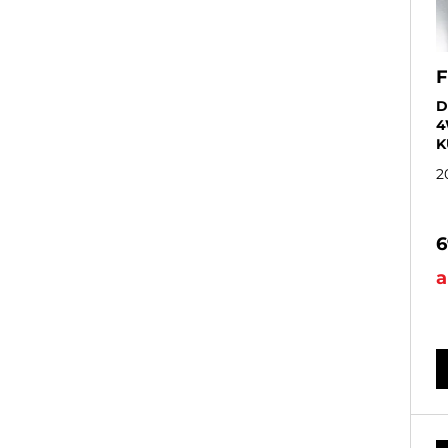
F
D
4
K
2
6
a