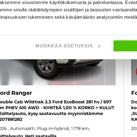
aksemme sivustomme käyttökokemusta ja palveluntasoa. Eväst
mme sinulle räätälöidympien sisältöjen ja tarjousten vastaanott
inaisuuksien tukemiseen sekä kävijämäärän analysointiin mei
MUOKKAA ASETUKSIA
ord Ranger
F
ouble Cab Wildtrak 2.3 Ford EcoBoost 281 hv / 697
Do
m PHEV A10 AWD - KIINTEÄ 1,00 % KORKO + KULUT
ko
 Esittelyauto, kysy saatavuutta myynnistämme
,S
207881282
KA
026
, Automaatti, Plug-in-hybridi, 1 178 km
20
sittelyauto
Heti saatavilla