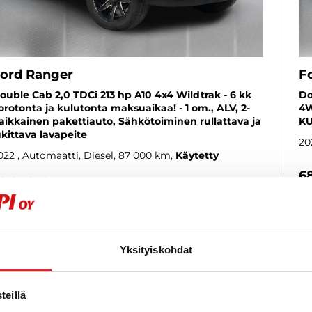
ord Ranger
F
ouble Cab 2,0 TDCi 213 hp A10 4x4 Wildtrak - 6 kk
Do
orotonta ja kulutonta maksuaikaa! - 1 om., ALV, 2-
4W
aikkainen pakettiauto, Sähkötoiminen rullattava ja
KU
ukittava lavapeite
20
022
, Automaatti, Diesel, 87 000 km
Käytetty
6
9 900 €
al
kuopio
lk. 350 € / kk
KATSO TIEDOT
WHATSAPP
Yksityiskohdat
eillä
Rahoituskorko 1 % + kulut
SUOSIKKI