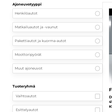
Ajoneuvotyyppi
Henkilöautot
Matkailuautot ja -vaunut
Pakettiautot ja kuorma-autot
Moottoripyörät
Muut ajoneuvot
Tuoteryhmä
F
Vaihtoautot
D
4
K
Esittelyautot