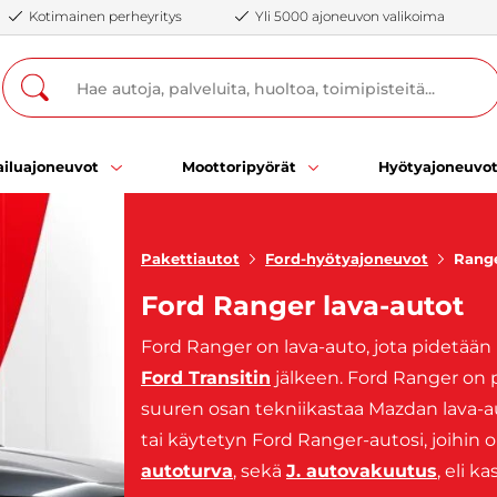
Kotimainen perheyritys
Yli 5000 ajoneuvon valikoima
iluajoneuvot
Moottoripyörät
Hyötyajoneuvo
Pakettiautot
Ford-hyötyajoneuvot
Rang
Ford Ranger lava-autot
Ford Ranger on lava-auto, jota pidetää
Ford Transitin
jälkeen. Ford Ranger on p
suuren osan tekniikastaa Mazdan lava-a
tai käytetyn Ford Ranger-autosi, joihin 
autoturva
, sekä
J. autovakuutus
, eli ka