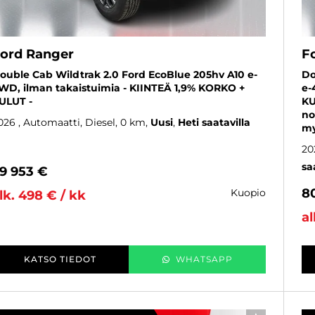
ord Ranger
F
ouble Cab Wildtrak 2.0 Ford EcoBlue 205hv A10 e-
Do
WD, ilman takaistuimia - KIINTEÄ 1,9% KORKO +
e-
ULUT -
KU
no
026
, Automaatti, Diesel, 0 km
Uusi
Heti saatavilla
my
20
sa
9 953 €
8
kuopio
lk. 498 € / kk
al
KATSO TIEDOT
WHATSAPP