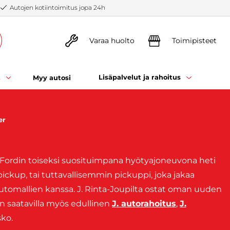
Autojen kotiintoimitus jopa 24h
Varaa huolto
Toimipisteet
t
Lisäpalvelut ja rahoitus
Myy autosi
er
n Fordin toiseksi suosituimpana hyötyajoneuvona heti
ickup, tai tuttavallisemmin pickuppi, joka jakaa
utomallien kanssa. J. Rinta-Joupilta ostat oman uuden
on saatavilla myös edullinen
J. autorahoitus
,
J.
sko.