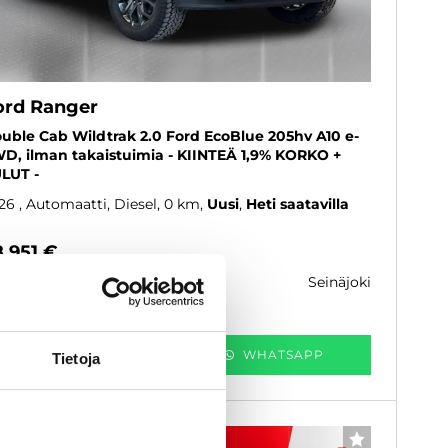
ord Ranger
uble Cab Wildtrak 2.0 Ford EcoBlue 205hv A10 e-
D, ilman takaistuimia - KIINTEÄ 1,9% KORKO +
LUT -
26
, Automaatti, Diesel, 0 km
Uusi
Heti saatavilla
8 951 €
seinäjoki
k. 492 € / kk
KATSO TIEDOT
WHATSAPP
Tietoja
6 kk korotonta ja kulutonta
SUOSIKKI