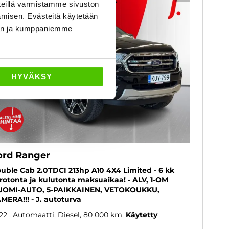
eillä varmistamme sivuston
amisen. Evästeitä käytetään
dän ja kumppaniemme
HYVÄKSY
ord Ranger
uble Cab 2.0TDCI 213hp A10 4X4 Limited - 6 kk
rotonta ja kulutonta maksuaikaa! - ALV, 1-OM
UOMI-AUTO, 5-PAIKKAINEN, VETOKOUKKU,
MERA!!! - J. autoturva
22
, Automaatti, Diesel, 80 000 km
Käytetty