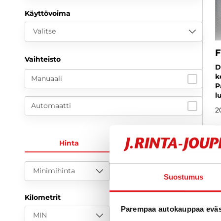
Käyttövoima
Valitse
F
Vaihteisto
D
k
Manuaali
P
l
Automaatti
2
3
Hinta
KK-erä
a
Minimihinta
Maksimihinta
Suostumus
Kilometrit
Parempaa autokauppaa eväst
MIN
MAX