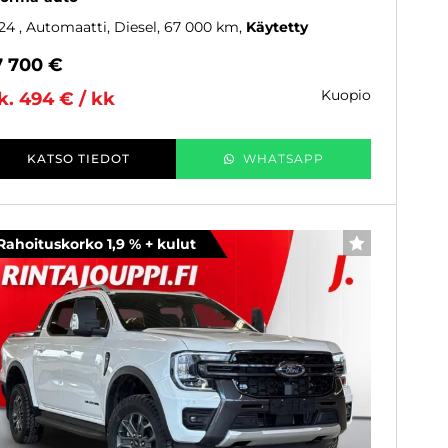
24
, Automaatti, Diesel, 67 000 km
Käytetty
7 700 €
kuopio
k. 494 € / kk
KATSO TIEDOT
WHATSAPP
Rahoituskorko 1,9 % + kulut
SUOSIKKI