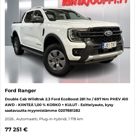
Ford Ranger
Double Cab Wildtrak 2.3 Ford EcoBoost 281 hv / 697 Nm PHEV A10
AWD - KIINTEÄ 1,00 % KORKO + KULUT - Esittelyauto, kysy
saatavuutta myynnistämme 0207881282
2026
, Automaatti, Plug-in-hybridi, 1 178 km
77 251 €