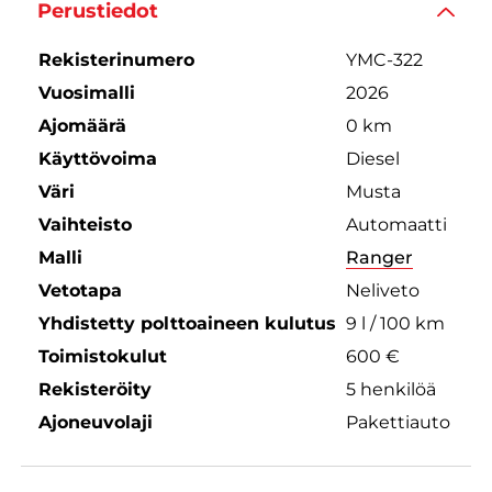
Perustiedot
Rekisterinumero
YMC-322
Vuosimalli
2026
Ajomäärä
0 km
Käyttövoima
Diesel
Väri
Musta
Vaihteisto
Automaatti
Malli
Ranger
Vetotapa
Neliveto
Yhdistetty polttoaineen kulutus
9 l / 100 km
Toimistokulut
600 €
Rekisteröity
5 henkilöä
Ajoneuvolaji
Pakettiauto