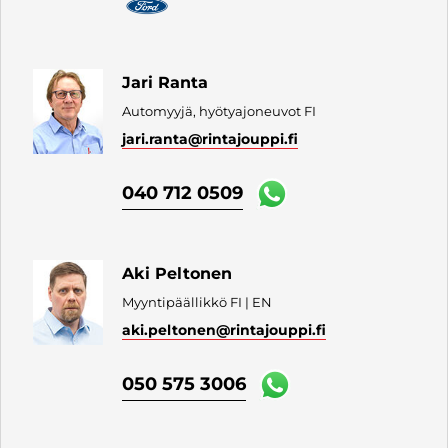
Jari Ranta
Automyyjä, hyötyajoneuvot FI
jari.ranta
@rintajouppi.fi
040 712 0509
Aki Peltonen
Myyntipäällikkö FI | EN
aki.peltonen
@rintajouppi.fi
050 575 3006