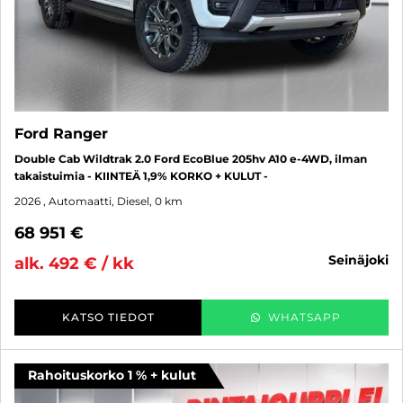
Ford Ranger
Double Cab Wildtrak 2.0 Ford EcoBlue 205hv A10 e-4WD, ilman
takaistuimia - KIINTEÄ 1,9% KORKO + KULUT -
2026
, Automaatti, Diesel, 0 km
68 951 €
seinäjoki
alk. 492 € / kk
KATSO TIEDOT
WHATSAPP
Rahoituskorko 1 % + kulut