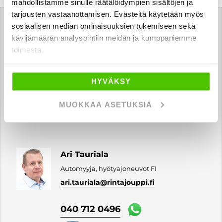
mahdollistamme sinulle räätälöidympien sisältöjen ja
Tätä ajoneuvoa myy
tarjousten vastaanottamisen. Evästeitä käytetään myös
sosiaalisen median ominaisuuksien tukemiseen sekä
kävijämäärän analysointiin meidän ja kumppaniemme
Mika Järvinen
toimesta.
Automyyjä, hyötyajoneuvot FI
mika.jarvinen
@rintajouppi.fi
HYVÄKSY
040 711 9893
MUOKKAA ASETUKSIA
Ari Tauriala
Automyyjä, hyötyajoneuvot FI
ari.tauriala
@rintajouppi.fi
040 712 0496