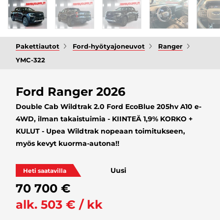
Pakettiautot
Ford-hyötyajoneuvot
Ranger
YMC-322
Ford Ranger 2026
Double Cab Wildtrak 2.0 Ford EcoBlue 205hv A10 e-
4WD, ilman takaistuimia - KIINTEÄ 1,9% KORKO +
KULUT - Upea Wildtrak nopeaan toimitukseen,
myös kevyt kuorma-autona!!
Uusi
Heti saatavilla
70 700 €
alk. 503 € / kk