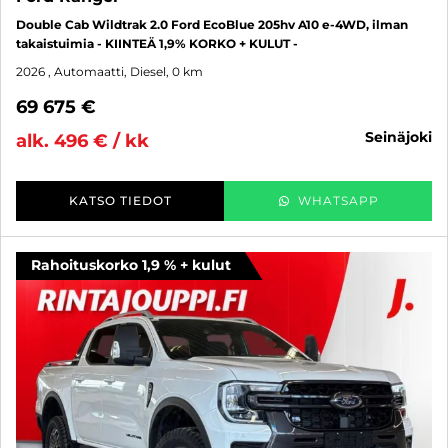
Double Cab Wildtrak 2.0 Ford EcoBlue 205hv A10 e-4WD, ilman
takaistuimia - KIINTEÄ 1,9% KORKO + KULUT -
2026
, Automaatti, Diesel, 0 km
69 675 €
seinäjoki
alk. 496 € / kk
KATSO TIEDOT
WHATSAPP
Rahoituskorko 1,9 % + kulut