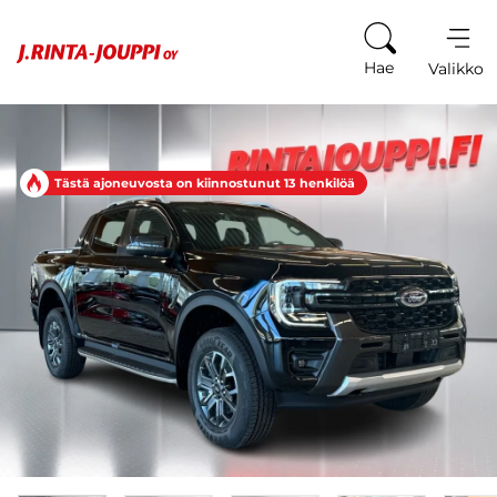
Siirry sisältöön
Hae
Valikko
Tästä ajoneuvosta on kiinnostunut 13 henkilöä