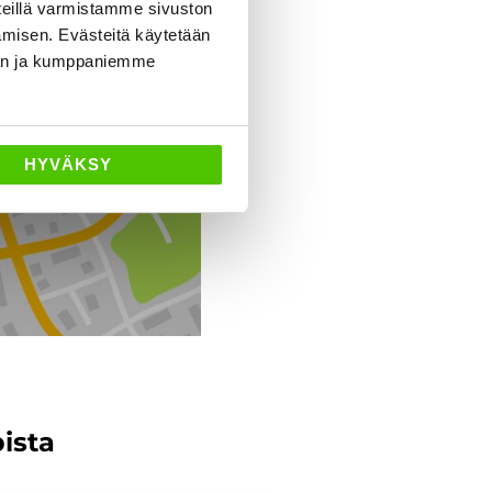
eillä varmistamme sivuston
amisen. Evästeitä käytetään
dän ja kumppaniemme
Ajo-ohjeet
HYVÄKSY
pista