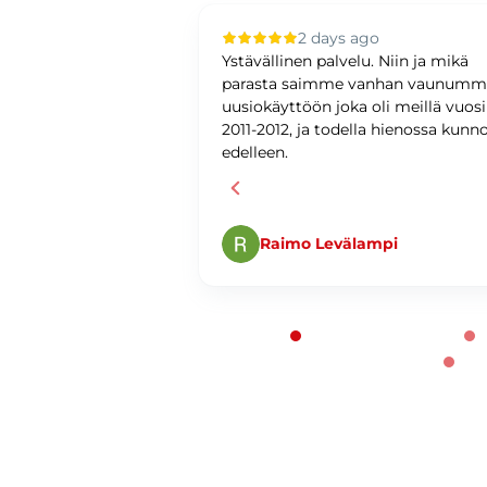
 ago
2 days ago
upilla oli sujuvaa ja
Ystävällinen palvelu. Niin ja mikä
ystävällinen ja
parasta saimme vanhan vaunum
antunteva. Asiat
uusiokäyttöön joka oli meillä vuos
ti ja
2011-2012, ja todella hienossa kunn
edelleen.
Raimo Levälampi
Page 1 of 60