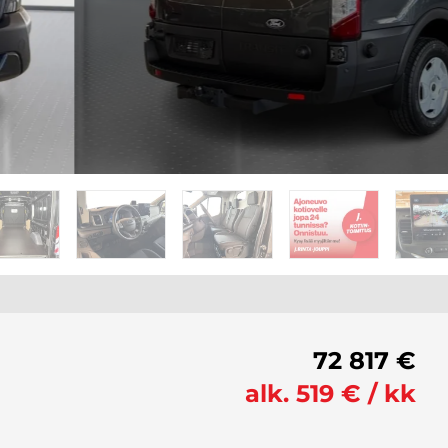
72 817 €
alk. 519 € / kk