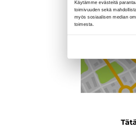
Toimipiste
Käytämme evästeitä paranta
toimivuuden sekä mahdollista
myös sosiaalisen median om
J. Rinta-Jouppi Oy, Jou
toimesta.
Tätä