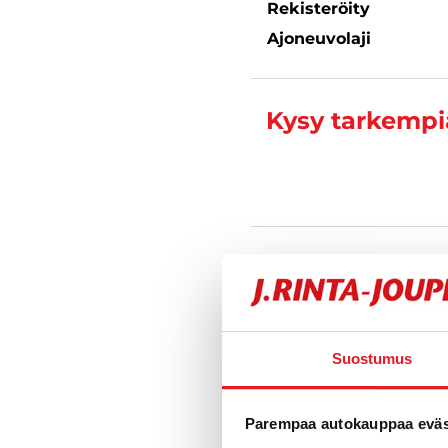
Rekisteröity
Ajoneuvolaji
Kysy tarkempia
Varustelu
Tekniset tiedo
Suostumus
Parempaa autokauppaa eväst