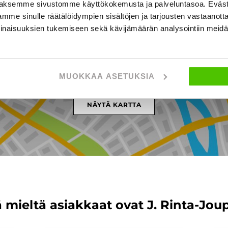
aksemme sivustomme käyttökokemusta ja palveluntasoa. Eväst
mme sinulle räätälöidympien sisältöjen ja tarjousten vastaanott
inaisuuksien tukemiseen sekä kävijämäärän analysointiin mei
ppilantie 18, SEINÄJOKI
MUOKKAA ASETUKSIA
NÄYTÄ KARTTA
 mieltä asiakkaat ovat J. Rinta-Jou