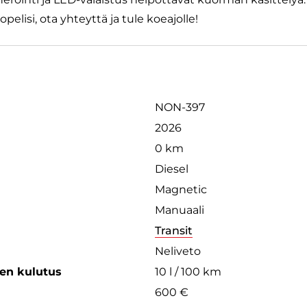
pelisi, ota yhteyttä ja tule koeajolle!
NON-397
2026
0 km
Diesel
Magnetic
Manuaali
Transit
Neliveto
een kulutus
10 l / 100 km
600 €