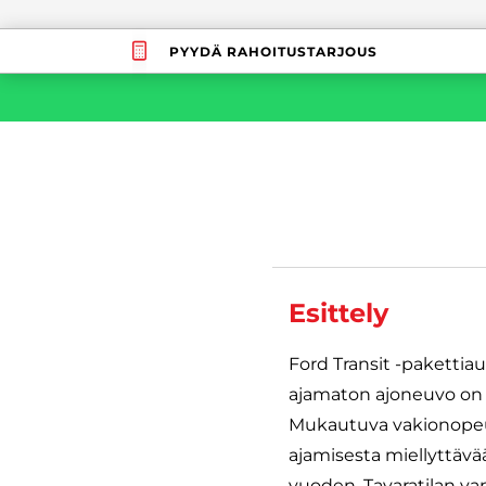
PYYDÄ RAHOITUSTARJOUS
Esittely
Ford Transit -pakettiau
ajamaton ajoneuvo on v
Mukautuva vakionopeud
ajamisesta miellyttävää
vuoden. Tavaratilan va