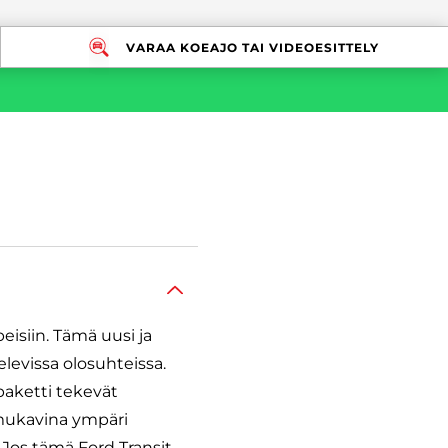
VARAA KOEAJO TAI VIDEOESITTELY
eisiin. Tämä uusi ja
levissa olosuhteissa.
aketti tekevät
t mukavina ympäri
 Jos tämä Ford Transit