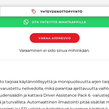
YHTEYDENOTTOPYYNTÖ
OTA YHTEYTTÄ WHATSAPPILLA
VARAA AJONEUVO
Varaaminen ei sido sinua mihinkään.
to tarjoaa käytännöllisyyttä ja monipuolisuutta arjen tarp
arustettu nelivedolla, mikä parantaa ajettavuutta vaihte
ensäädin ja kattava Driver Assistance Pack 6 -varustep
 ja turvallista. Automaattinen ilmastointi pitää sisätila
nerointi ja LED-valaistus helpottavat kuorman käsittelyä.