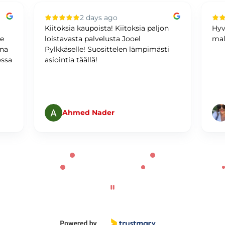
2 days ago
Kiitoksia kaupoista! Kiitoksia paljon
Hyv
me
loistavasta palvelusta Jooel
mal
ina
Pylkkäselle! Suosittelen lämpimästi
ossa
asiointia täällä!
Ahmed Nader