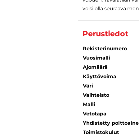
voisi olla seuraava meno
Perustiedot
Rekisterinumero
Vuosimalli
Ajomäärä
Käyttövoima
Väri
Vaihteisto
Malli
Vetotapa
Yhdistetty polttoain
Toimistokulut