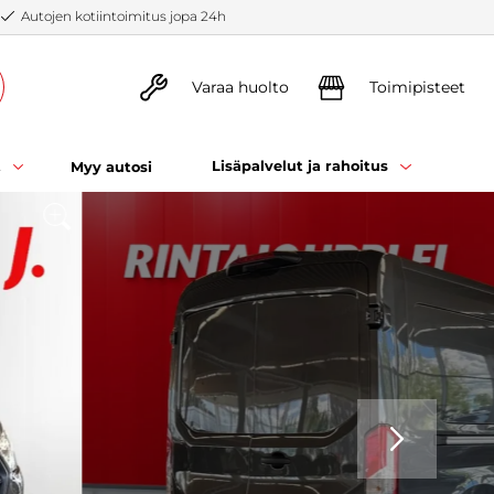
Autojen kotiintoimitus jopa 24h
Varaa huolto
Toimipisteet
t
Lisäpalvelut ja rahoitus
Myy autosi
SEURAAVA