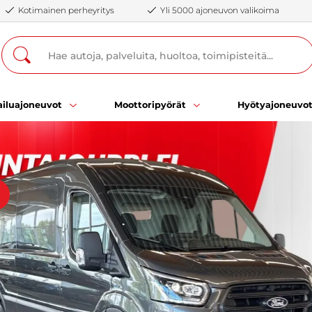
Kotimainen perheyritys
Yli 5000 ajoneuvon valikoima
iluajoneuvot
Moottoripyörät
Hyötyajoneuvo