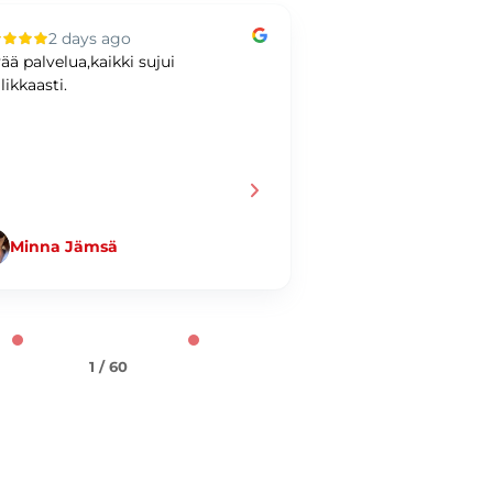
2 days ago
3 days ag
ää palvelua,kaikki sujui
Hyvää kaupankäynti
likkaasti.
Minna Jämsä
Jani Taiminen
1 / 60