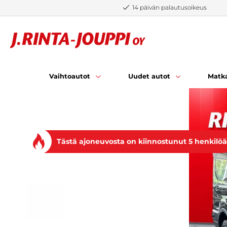
Siirry sisältöön
14 päivän palautusoikeus
Vaihtoautot
Uudet autot
Matka
Tästä ajoneuvosta on kiinnostunut 5 henkilöä
EDELLINEN