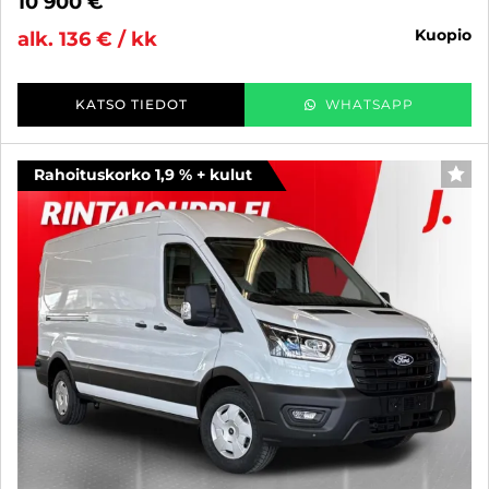
10 900 €
kuopio
alk. 136 € / kk
KATSO TIEDOT
WHATSAPP
Rahoituskorko 1,9 % + kulut
SUO