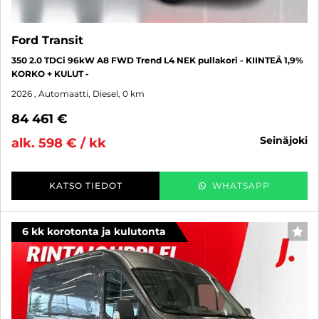
Ford Transit
350 2.0 TDCi 96kW A8 FWD Trend L4 NEK pullakori - KIINTEÄ 1,9%
KORKO + KULUT -
2026
, Automaatti, Diesel, 0 km
84 461 €
seinäjoki
alk. 598 € / kk
KATSO TIEDOT
WHATSAPP
6 kk korotonta ja kulutonta
SUO