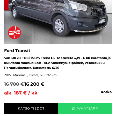
Ford Transit
Van 310 2,2 TDCi 155 hv Trend L3 H2 etuveto 4,19 - 6 kk korotonta ja
kulutonta maksuaikaa! - ALV-vähennyskelpoinen, Vetokoukku,
Peruutuskamera, Katsastettu 6/26
2015
, Manuaali, Diesel, 170 292 km
16 700 €
16 200 €
kotka
alk. 187 € / kk
KATSO TIEDOT
WHATSAPP