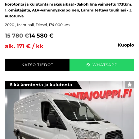
korotonta ja kulutonta maksuaikaa! - Jakohihna vaihdettu 173tkm,
1. omistajalta, ALV-vähennyskelpoinen, Lämmitettävä tuulillasi - J.
autoturva
2020
, Manuaali, Diesel, 174 000 km
15 780 €
14 580 €
kuopio
alk. 171 € / kk
KATSO TIEDOT
WHATSAPP
6 kk korotonta ja kulutonta
SUO