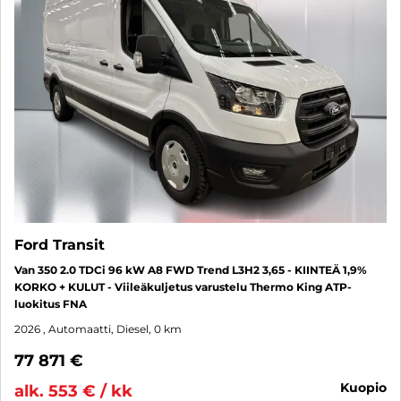
Ford Transit
Van 350 2.0 TDCi 96 kW A8 FWD Trend L3H2 3,65 - KIINTEÄ 1,9%
KORKO + KULUT - Viileäkuljetus varustelu Thermo King ATP-
luokitus FNA
2026
, Automaatti, Diesel, 0 km
77 871 €
kuopio
alk. 553 € / kk