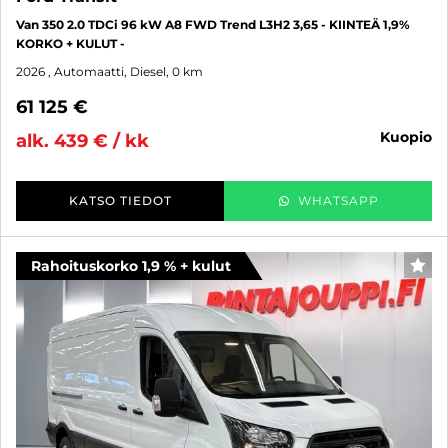
Van 350 2.0 TDCi 96 kW A8 FWD Trend L3H2 3,65 - KIINTEÄ 1,9%
KORKO + KULUT -
2026
, Automaatti, Diesel, 0 km
61 125 €
kuopio
alk. 439 € / kk
KATSO TIEDOT
WHATSAPP
Rahoituskorko 1,9 % + kulut
SUO