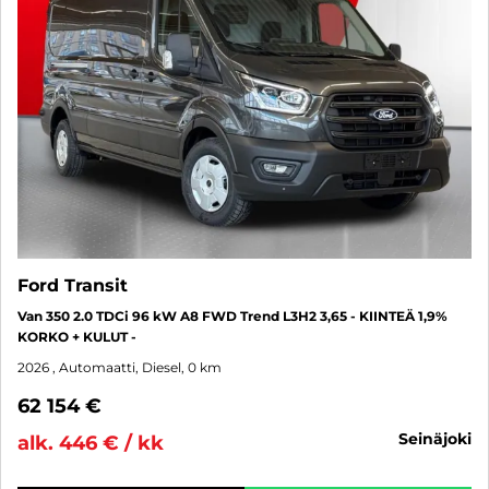
Ford Transit
Van 350 2.0 TDCi 96 kW A8 FWD Trend L3H2 3,65 - KIINTEÄ 1,9%
KORKO + KULUT -
2026
, Automaatti, Diesel, 0 km
62 154 €
seinäjoki
alk. 446 € / kk