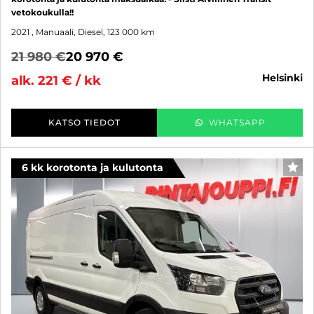
vetokoukulla!!
2021
, Manuaali, Diesel, 123 000 km
21 980 €
20 970 €
helsinki
alk. 221 € / kk
KATSO TIEDOT
WHATSAPP
6 kk korotonta ja kulutonta
SUO