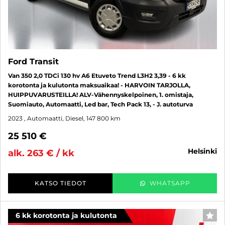
Ford Transit
Van 350 2,0 TDCi 130 hv A6 Etuveto Trend L3H2 3,39 - 6 kk
korotonta ja kulutonta maksuaikaa! - HARVOIN TARJOLLA,
HUIPPUVARUSTEILLA! ALV-Vähennyskelpoinen, 1. omistaja,
Suomiauto, Automaatti, Led bar, Tech Pack 13, - J. autoturva
2023
, Automaatti, Diesel, 147 800 km
25 510 €
helsinki
alk. 263 € / kk
KATSO TIEDOT
WHATSAPP
6 kk korotonta ja kulutonta
SUO