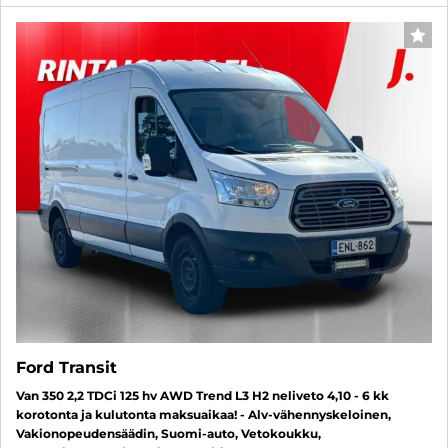
SUO
Ford Transit
Van 350 2,2 TDCi 125 hv AWD Trend L3 H2 neliveto 4,10 - 6 kk
korotonta ja kulutonta maksuaikaa! - Alv-vähennyskeloinen,
Vakionopeudensäädin, Suomi-auto, Vetokoukku,