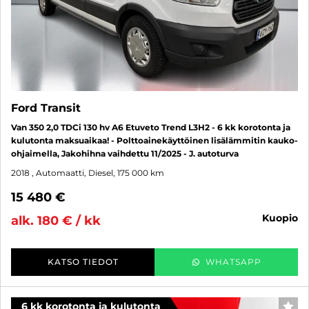
Ford Transit
Van 350 2,0 TDCi 130 hv A6 Etuveto Trend L3H2 - 6 kk korotonta ja
kulutonta maksuaikaa! - Polttoainekäyttöinen lisälämmitin kauko-
ohjaimella, Jakohihna vaihdettu 11/2025 - J. autoturva
2018
, Automaatti, Diesel, 175 000 km
15 480 €
kuopio
alk. 180 € / kk
KATSO TIEDOT
WHATSAPP
6 kk korotonta ja kulutonta