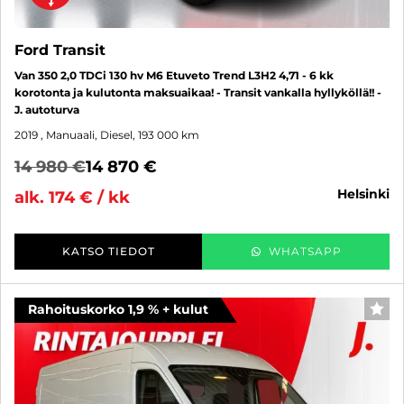
Ford Transit
Van 350 2,0 TDCi 130 hv M6 Etuveto Trend L3H2 4,71 - 6 kk
korotonta ja kulutonta maksuaikaa! - Transit vankalla hyllyköllä!! -
J. autoturva
2019
, Manuaali, Diesel, 193 000 km
14 980 €
14 870 €
helsinki
alk. 174 € / kk
KATSO TIEDOT
WHATSAPP
Rahoituskorko 1,9 % + kulut
SUO