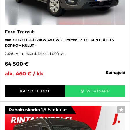
Ford Transit
Van 350 2.0 TDCi 121kW A8 FWD Limited L3H2 - KIINTEÄ 1,9%
KORKO + KULUT -
2026
, Automaatti, Diesel, 1 000 km
64 500 €
seinäjoki
alk. 460 € / kk
KATSO TIEDOT
WHATSAPP
Rahoituskorko 1,9 % + kulut
SUO