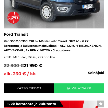
Ford Transit
Van 350 2,0 TDCi 170 hv M6 Neliveto Trend L3H2 4,1 - 6 kk
korotonta ja kulutonta maksuaikaa! - ALV, 1.OM, H-KIRJA, XENON,
AKT.VAKKARI, 2x RENK, VETOK - J. autoturva
2020
, Manuaali, Diesel, 223 000 km
22 800 €
21 990 €
seinäjoki
alk. 230 € / kk
KATSO TIEDOT
WHATSAPP
6 kk korotonta ja kulutonta
SUO