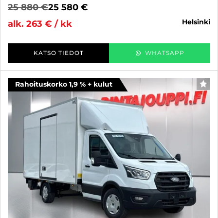
25 880 €
25 580 €
helsinki
alk. 263 € / kk
KATSO TIEDOT
WHATSAPP
Rahoituskorko 1,9 % + kulut
SUO