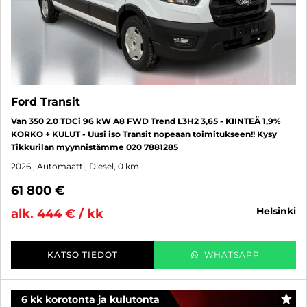
Ford Transit
Van 350 2.0 TDCi 96 kW A8 FWD Trend L3H2 3,65 - KIINTEÄ 1,9%
KORKO + KULUT - Uusi iso Transit nopeaan toimitukseen!! Kysy
Tikkurilan myynnistämme 020 7881285
2026
, Automaatti, Diesel, 0 km
61 800 €
helsinki
alk. 444 € / kk
KATSO TIEDOT
WHATSAPP
6 kk korotonta ja kulutonta
SUO