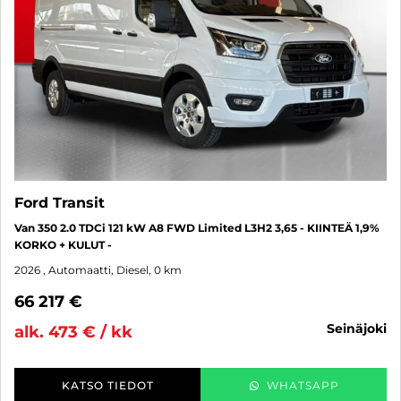
Ford Transit
Van 350 2.0 TDCi 121 kW A8 FWD Limited L3H2 3,65 - KIINTEÄ 1,9%
KORKO + KULUT -
2026
, Automaatti, Diesel, 0 km
66 217 €
seinäjoki
alk. 473 € / kk
KATSO TIEDOT
WHATSAPP