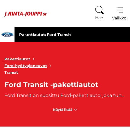
Siirry sisältöön
Hae
Valikko
Pakettiautot: Ford Transit
Pakettiautot
Ford-hyötyajoneuvot
Transit
Ford Transit -pakettiautot
Ford Transit on suosittu Ford-pakettiauto, joka tunnetaan laadukkaana ja suosittuna hyötyajoneuvona yhdessä Fordin toisen paketitautomallin,
Näytä lisää