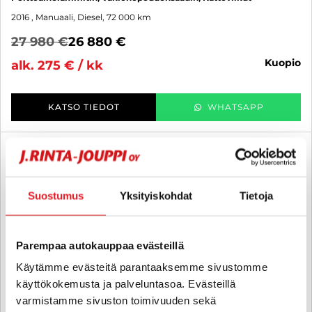
2016
, Manuaali, Diesel, 72 000 km
27 980 €
26 880 €
kuopio
alk. 275 € / kk
KATSO TIEDOT
WHATSAPP
6 kk korotonta ja kulutonta
SUO
Suostumus
Yksityiskohdat
Tietoja
Parempaa autokauppaa evästeillä
Käytämme evästeitä parantaaksemme sivustomme
käyttökokemusta ja palveluntasoa. Evästeillä
varmistamme sivuston toimivuuden sekä