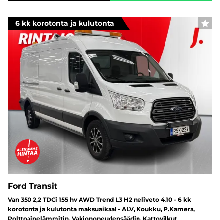
6 kk korotonta ja kulutonta
SUO
Ford Transit
Van 350 2,2 TDCi 155 hv AWD Trend L3 H2 neliveto 4,10 - 6 kk
korotonta ja kulutonta maksuaikaa! - ALV, Koukku, P.Kamera,
Polttoainelämmitin, Vakionopeudensäädin, Kattovilkut