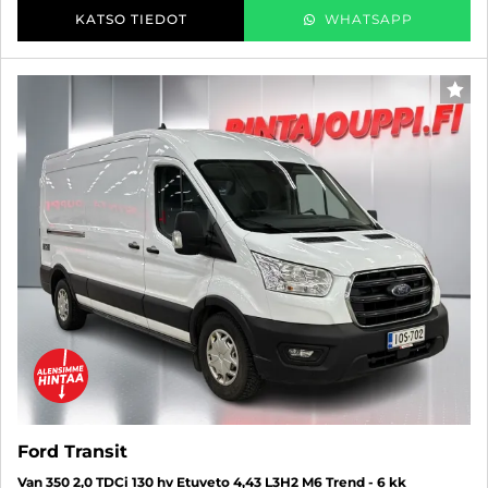
KATSO TIEDOT
WHATSAPP
SUO
Ford Transit
Van 350 2,0 TDCi 130 hv Etuveto 4,43 L3H2 M6 Trend - 6 kk