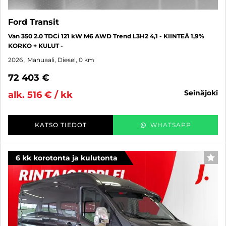
Ford Transit
Van 350 2.0 TDCi 121 kW M6 AWD Trend L3H2 4,1 - KIINTEÄ 1,9%
KORKO + KULUT -
2026
, Manuaali, Diesel, 0 km
72 403 €
seinäjoki
alk. 516 € / kk
KATSO TIEDOT
WHATSAPP
6 kk korotonta ja kulutonta
SUO