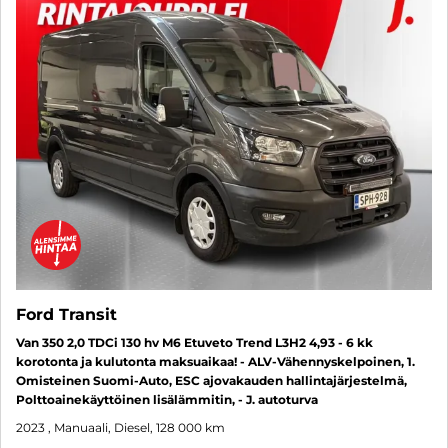
Ford Transit
Van 350 2,0 TDCi 130 hv M6 Etuveto Trend L3H2 4,93 - 6 kk
korotonta ja kulutonta maksuaikaa! - ALV-Vähennyskelpoinen, 1.
Omisteinen Suomi-Auto, ESC ajovakauden hallintajärjestelmä,
Polttoainekäyttöinen lisälämmitin, - J. autoturva
2023
, Manuaali, Diesel, 128 000 km