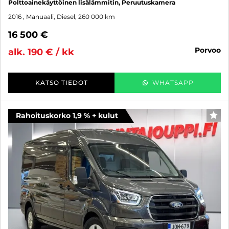
Polttoainekäyttöinen lisälämmitin, Peruutuskamera
2016
, Manuaali, Diesel, 260 000 km
16 500 €
porvoo
alk. 190 € / kk
KATSO TIEDOT
WHATSAPP
Rahoituskorko 1,9 % + kulut
SUO