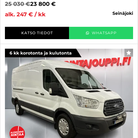
25 030 €
23 800 €
seinäjoki
alk. 247 € / kk
KATSO TIEDOT
WHATSAPP
6 kk korotonta ja kulutonta
SUO