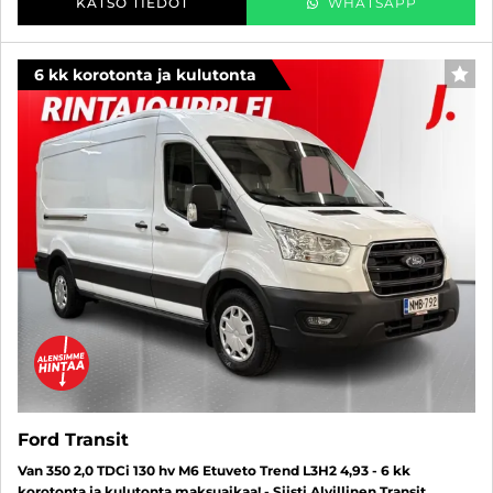
KATSO TIEDOT
WHATSAPP
6 kk korotonta ja kulutonta
SUO
Ford Transit
Van 350 2,0 TDCi 130 hv M6 Etuveto Trend L3H2 4,93 - 6 kk
korotonta ja kulutonta maksuaikaa! - Siisti Alvillinen Transit