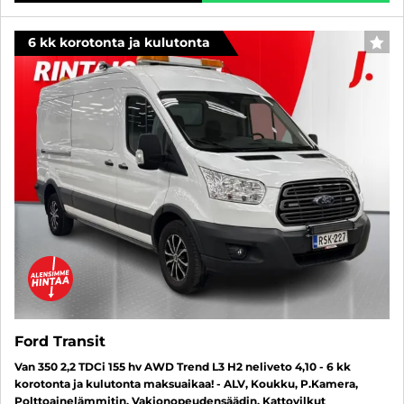
6 kk korotonta ja kulutonta
SUO
Ford Transit
Van 350 2,2 TDCi 155 hv AWD Trend L3 H2 neliveto 4,10 - 6 kk
korotonta ja kulutonta maksuaikaa! - ALV, Koukku, P.Kamera,
Polttoainelämmitin, Vakionopeudensäädin, Kattovilkut