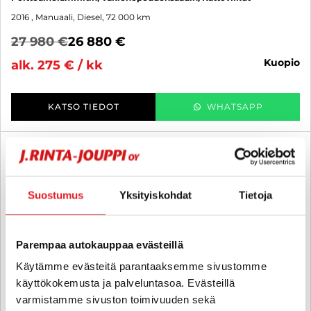
2016
, Manuaali, Diesel, 72 000 km
27 980 €
26 880 €
kuopio
alk. 275 € / kk
KATSO TIEDOT
WHATSAPP
6 kk korotonta ja kulutonta
SUO
Suostumus
Yksityiskohdat
Tietoja
Parempaa autokauppaa evästeillä
Käytämme evästeitä parantaaksemme sivustomme
käyttökokemusta ja palveluntasoa. Evästeillä
varmistamme sivuston toimivuuden sekä