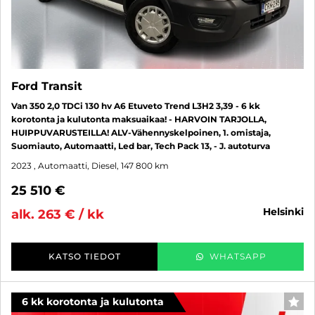
Ford Transit
Van 350 2,0 TDCi 130 hv A6 Etuveto Trend L3H2 3,39 - 6 kk
korotonta ja kulutonta maksuaikaa! - HARVOIN TARJOLLA,
HUIPPUVARUSTEILLA! ALV-Vähennyskelpoinen, 1. omistaja,
Suomiauto, Automaatti, Led bar, Tech Pack 13, - J. autoturva
2023
, Automaatti, Diesel, 147 800 km
25 510 €
helsinki
alk. 263 € / kk
KATSO TIEDOT
WHATSAPP
6 kk korotonta ja kulutonta
SUO