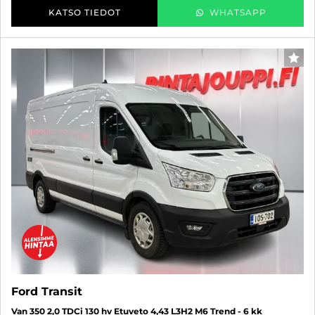
KATSO TIEDOT
WHATSAPP
SUO
Ford Transit
Van 350 2,0 TDCi 130 hv Etuveto 4,43 L3H2 M6 Trend - 6 kk