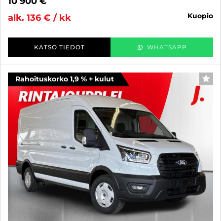
10 900 €
kuopio
alk. 136 € / kk
KATSO TIEDOT
WHATSAPP
Rahoituskorko 1,9 % + kulut
SUO