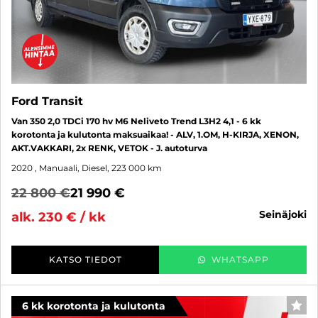
Ford Transit
Van 350 2,0 TDCi 170 hv M6 Neliveto Trend L3H2 4,1 - 6 kk
korotonta ja kulutonta maksuaikaa! - ALV, 1.OM, H-KIRJA, XENON,
AKT.VAKKARI, 2x RENK, VETOK - J. autoturva
2020
, Manuaali, Diesel, 223 000 km
22 800 €
21 990 €
seinäjoki
alk. 230 € / kk
KATSO TIEDOT
WHATSAPP
6 kk korotonta ja kulutonta
SUO