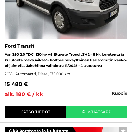
Ford Transit
Van 350 2,0 TDCi 130 hv A6 Etuveto Trend L3H2 - 6 kk korotonta ja
kulutonta maksuaikaa! - Polttoainekäyttöinen lisälämmitin kauko-
ohjaimella, Jakohihna vaihdettu 11/2025 - J. autoturva
2018
, Automaatti, Diesel, 175 000 km
15 480 €
kuopio
alk. 180 € / kk
KATSO TIEDOT
WHATSAPP
6 kk korotonta ja kulutonta