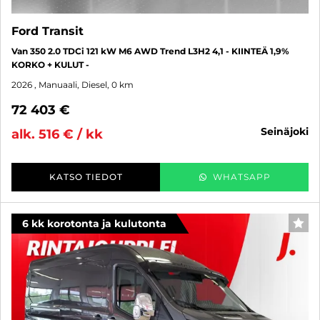
Ford Transit
Van 350 2.0 TDCi 121 kW M6 AWD Trend L3H2 4,1 - KIINTEÄ 1,9%
KORKO + KULUT -
2026
, Manuaali, Diesel, 0 km
72 403 €
seinäjoki
alk. 516 € / kk
KATSO TIEDOT
WHATSAPP
6 kk korotonta ja kulutonta
SUO