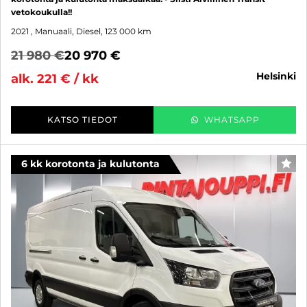
vetokoukulla!!
2021
, Manuaali, Diesel, 123 000 km
21 980 €
20 970 €
helsinki
alk. 221 € / kk
KATSO TIEDOT
WHATSAPP
6 kk korotonta ja kulutonta
SUO