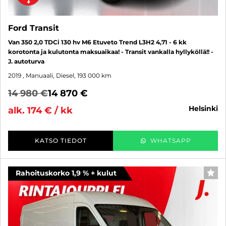
Ford Transit
Van 350 2,0 TDCi 130 hv M6 Etuveto Trend L3H2 4,71 - 6 kk
korotonta ja kulutonta maksuaikaa! - Transit vankalla hyllyköllä!! -
J. autoturva
2019
, Manuaali, Diesel, 193 000 km
14 980 €
14 870 €
helsinki
alk. 174 € / kk
KATSO TIEDOT
WHATSAPP
Rahoituskorko 1,9 % + kulut
SUO