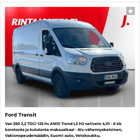
SUO
Ford Transit
Van 350 2,2 TDCi 125 hv AWD Trend L3 H2 neliveto 4,10 - 6 kk
korotonta ja kulutonta maksuaikaa! - Alv-vähennyskeloinen,
Vakionopeudensäädin, Suomi-auto, Vetokoukku,