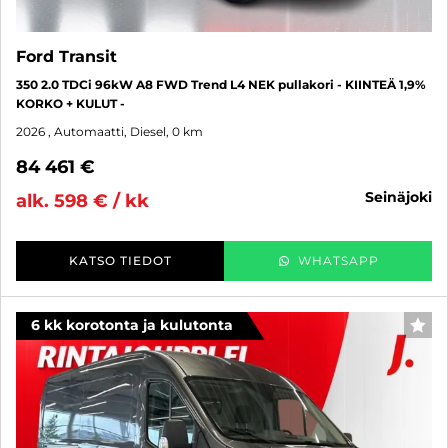
Ford Transit
350 2.0 TDCi 96kW A8 FWD Trend L4 NEK pullakori - KIINTEÄ 1,9%
KORKO + KULUT -
2026
, Automaatti, Diesel, 0 km
84 461 €
seinäjoki
alk. 598 € / kk
KATSO TIEDOT
WHATSAPP
6 kk korotonta ja kulutonta
SUO