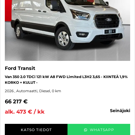
Ford Transit
Van 350 2.0 TDCi 121 kW A8 FWD Limited L3H2 3,65 - KIINTEÄ 1,9%
KORKO + KULUT -
2026
, Automaatti, Diesel, 0 km
66 217 €
seinäjoki
alk. 473 € / kk
KATSO TIEDOT
WHATSAPP