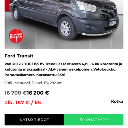
Ford Transit
Van 310 2,2 TDCi 155 hv Trend L3 H2 etuveto 4,19 - 6 kk korotonta ja
kulutonta maksuaikaa! - ALV-vähennyskelpoinen, Vetokoukku,
Peruutuskamera, Katsastettu 6/26
2015
, Manuaali, Diesel, 170 292 km
16 700 €
16 200 €
kotka
alk. 187 € / kk
KATSO TIEDOT
WHATSAPP