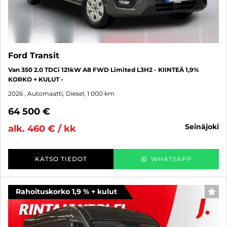
Ford Transit
Van 350 2.0 TDCi 121kW A8 FWD Limited L3H2 - KIINTEÄ 1,9%
KORKO + KULUT -
2026
, Automaatti, Diesel, 1 000 km
64 500 €
seinäjoki
alk. 460 € / kk
KATSO TIEDOT
WHATSAPP
Rahoituskorko 1,9 % + kulut
SUO