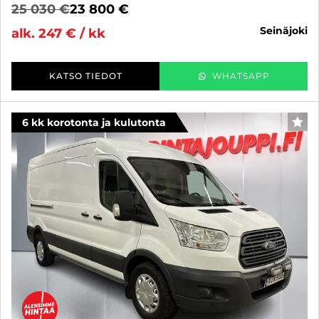
25 030 €
23 800 €
seinäjoki
alk. 247 € / kk
KATSO TIEDOT
WHATSAPP
6 kk korotonta ja kulutonta
SUO