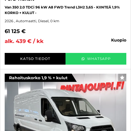
Van 350 2.0 TDCi 96 kW A8 FWD Trend L3H2 3,65 - KIINTEÄ 1,9%
KORKO + KULUT -
2026
, Automaatti, Diesel, 0 km
61 125 €
kuopio
alk. 439 € / kk
KATSO TIEDOT
WHATSAPP
Rahoituskorko 1,9 % + kulut
SUO