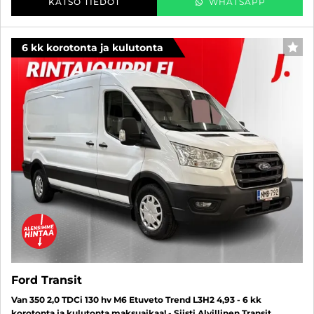
KATSO TIEDOT
WHATSAPP
6 kk korotonta ja kulutonta
SUO
Ford Transit
Van 350 2,0 TDCi 130 hv M6 Etuveto Trend L3H2 4,93 - 6 kk
korotonta ja kulutonta maksuaikaa! - Siisti Alvillinen Transit