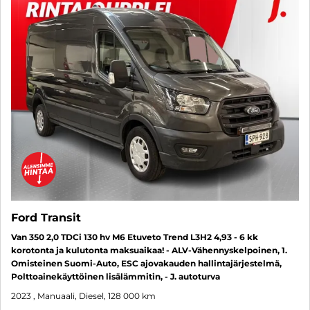
Ford Transit
Van 350 2,0 TDCi 130 hv M6 Etuveto Trend L3H2 4,93 - 6 kk
korotonta ja kulutonta maksuaikaa! - ALV-Vähennyskelpoinen, 1.
Omisteinen Suomi-Auto, ESC ajovakauden hallintajärjestelmä,
Polttoainekäyttöinen lisälämmitin, - J. autoturva
2023
, Manuaali, Diesel, 128 000 km