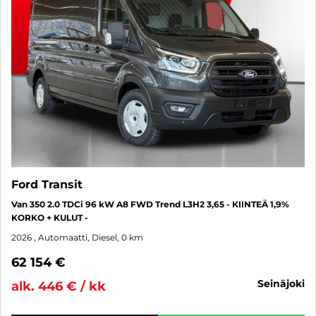
Ford Transit
Van 350 2.0 TDCi 96 kW A8 FWD Trend L3H2 3,65 - KIINTEÄ 1,9%
KORKO + KULUT -
2026
, Automaatti, Diesel, 0 km
62 154 €
seinäjoki
alk. 446 € / kk