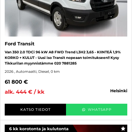
Ford Transit
Van 350 2.0 TDCi 96 kW A8 FWD Trend L3H2 3,65 - KIINTEÄ 1,9%
KORKO + KULUT - Uusi iso Transit nopeaan toimitukseen!! Kysy
Tikkurilan myynnistämme 020 7881285
2026
, Automaatti, Diesel, 0 km
61 800 €
helsinki
alk. 444 € / kk
KATSO TIEDOT
WHATSAPP
6 kk korotonta ja kulutonta
SUO