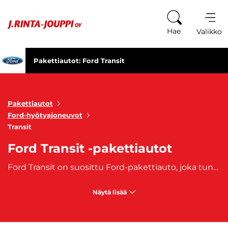
Siirry sisältöön
Hae
Valikko
Pakettiautot: Ford Transit
Pakettiautot
Ford-hyötyajoneuvot
Transit
Ford Transit -pakettiautot
Ford Transit on suosittu Ford-pakettiauto, joka tunnetaan laadukkaana ja suosittuna hyötyajoneuvona yhdessä Fordin toisen paketitautomallin,
Näytä lisää