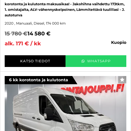
korotonta ja kulutonta maksuaikaa! - Jakohihna vaihdettu 173tkm,
1. omistajalta, ALV-vähennyskelpoinen, Lämmitettävä tuulillasi - J.
autoturva
2020
, Manuaali, Diesel, 174 000 km
15 780 €
14 580 €
kuopio
alk. 171 € / kk
KATSO TIEDOT
WHATSAPP
6 kk korotonta ja kulutonta
SUO