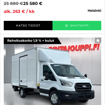
25 880 €
25 580 €
helsinki
alk. 263 € / kk
KATSO TIEDOT
WHATSAPP
Rahoituskorko 1,9 % + kulut
SUO