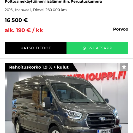
Polttoainekäyttöinen lisälämmitin, Peruutuskamera
2016
, Manuaali, Diesel, 260 000 km
16 500 €
porvoo
alk. 190 € / kk
KATSO TIEDOT
WHATSAPP
Rahoituskorko 1,9 % + kulut
SUO