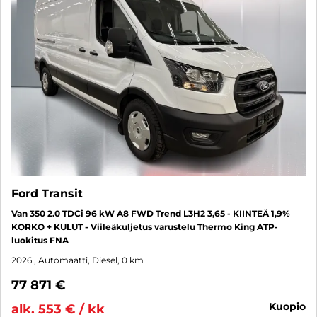
Ford Transit
Van 350 2.0 TDCi 96 kW A8 FWD Trend L3H2 3,65 - KIINTEÄ 1,9%
KORKO + KULUT - Viileäkuljetus varustelu Thermo King ATP-
luokitus FNA
2026
, Automaatti, Diesel, 0 km
77 871 €
kuopio
alk. 553 € / kk