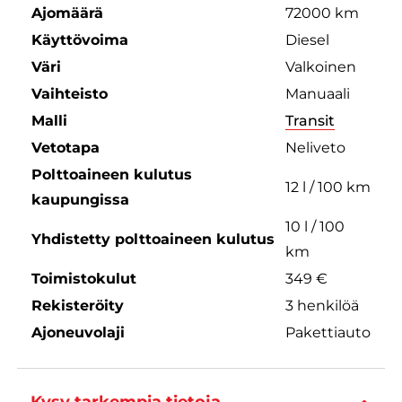
Ajomäärä
72000 km
Käyttövoima
Diesel
Väri
Valkoinen
Vaihteisto
Manuaali
Malli
Transit
Vetotapa
Neliveto
Polttoaineen kulutus
12 l / 100 km
kaupungissa
10 l / 100
Yhdistetty polttoaineen kulutus
km
Toimistokulut
349 €
Rekisteröity
3 henkilöä
Ajoneuvolaji
Pakettiauto