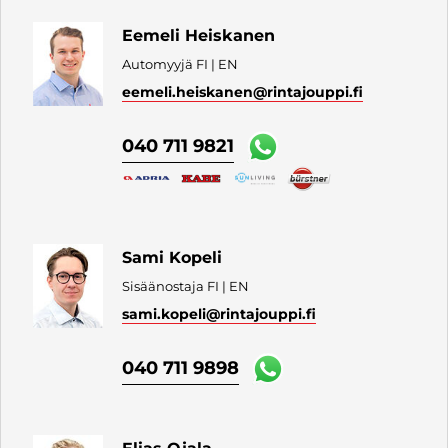
Eemeli Heiskanen
Automyyjä FI | EN
eemeli.heiskanen
@rintajouppi.fi
040 711 9821
Sami Kopeli
Sisäänostaja FI | EN
sami.kopeli
@rintajouppi.fi
040 711 9898