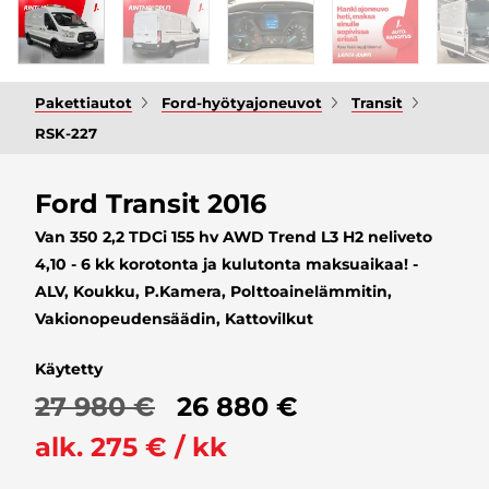
Pakettiautot
Ford-hyötyajoneuvot
Transit
RSK-227
Ford Transit 2016
Van 350 2,2 TDCi 155 hv AWD Trend L3 H2 neliveto
4,10 - 6 kk korotonta ja kulutonta maksuaikaa! -
ALV, Koukku, P.Kamera, Polttoainelämmitin,
Vakionopeudensäädin, Kattovilkut
Käytetty
27 980 €
26 880 €
alk. 275 € / kk