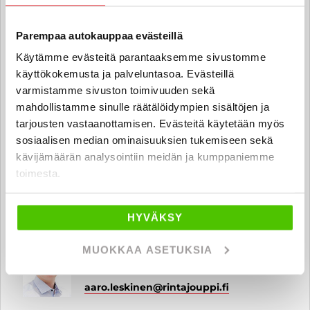
Automyyjä, hyötyajoneuvot FI | EN
sami.mikkanen
@rintajouppi.fi
Parempaa autokauppaa evästeillä
Käytämme evästeitä parantaaksemme sivustomme
040 7119 827
käyttökokemusta ja palveluntasoa. Evästeillä
varmistamme sivuston toimivuuden sekä
mahdollistamme sinulle räätälöidympien sisältöjen ja
Juha Turunen
tarjousten vastaanottamisen. Evästeitä käytetään myös
Automyyjä FI
sosiaalisen median ominaisuuksien tukemiseen sekä
juha.turunen
@rintajouppi.fi
kävijämäärän analysointiin meidän ja kumppaniemme
toimesta.
040 162 4140
HYVÄKSY
Aaro Leskinen
MUOKKAA ASETUKSIA
Automyyjä FI
aaro.leskinen
@rintajouppi.fi