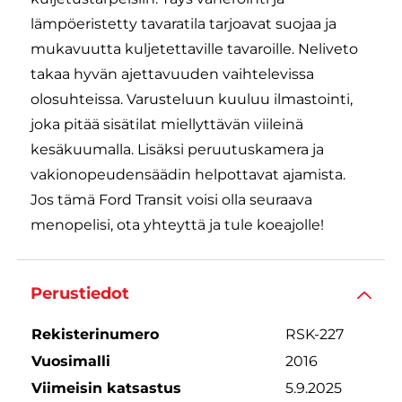
lämpöeristetty tavaratila tarjoavat suojaa ja
mukavuutta kuljetettaville tavaroille. Neliveto
takaa hyvän ajettavuuden vaihtelevissa
olosuhteissa. Varusteluun kuuluu ilmastointi,
joka pitää sisätilat miellyttävän viileinä
kesäkuumalla. Lisäksi peruutuskamera ja
vakionopeudensäädin helpottavat ajamista.
Jos tämä Ford Transit voisi olla seuraava
menopelisi, ota yhteyttä ja tule koeajolle!
Perustiedot
Rekisterinumero
RSK-227
Vuosimalli
2016
Viimeisin katsastus
5.9.2025