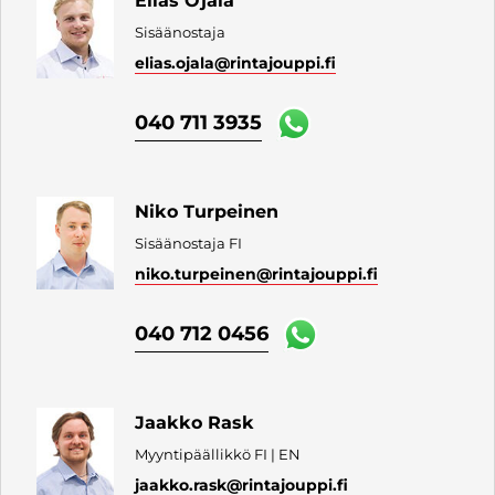
Elias Ojala
Sisäänostaja
elias.ojala
@rintajouppi.fi
040 711 3935
Niko Turpeinen
Sisäänostaja FI
niko.turpeinen
@rintajouppi.fi
040 712 0456
Jaakko Rask
Myyntipäällikkö FI | EN
jaakko.rask
@rintajouppi.fi