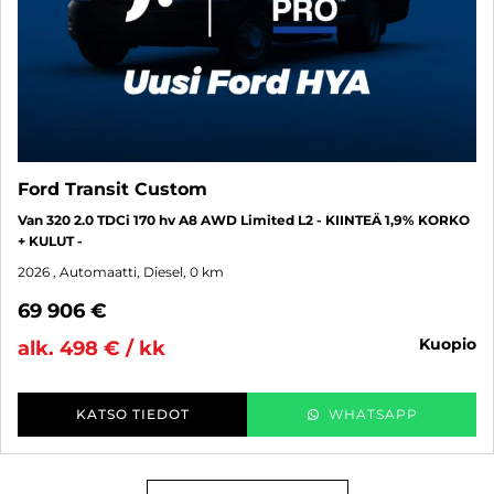
Ford Transit Custom
Van 320 2.0 TDCi 170 hv A8 AWD Limited L2 - KIINTEÄ 1,9% KORKO
+ KULUT -
2026
, Automaatti, Diesel, 0 km
69 906 €
kuopio
alk. 498 € / kk
KATSO TIEDOT
WHATSAPP