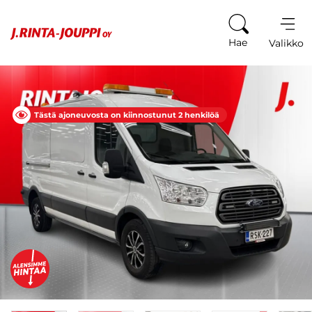
Siirry sisältöön
Hae
Valikko
Tästä ajoneuvosta on kiinnostunut 2 henkilöä