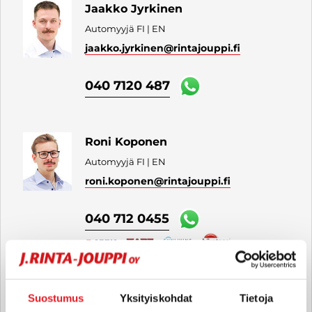
Jaakko Jyrkinen
Automyyjä FI | EN
jaakko.jyrkinen
@rintajouppi.fi
040 7120 487
Roni Koponen
Automyyjä FI | EN
roni.koponen
@rintajouppi.fi
040 712 0455
Sami Mikkanen
Suostumus
Yksityiskohdat
Tietoja