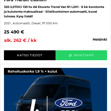
320 2,0TDCi 130 hv A6 Etuveto Trend Van N1 L2H1 - 6 kk korotonta
ja kulutonta maksuaikaa! - Siistikuntoinen automaatti, kuvat
tulossa. Kysy lisää!!
2021
, Automaatti, Diesel, 97 000 km
25 490 €
helsinki
alk. 262 € / kk
KATSO TIEDOT
WHATSAPP
Rahoituskorko 1,9 % + kulut