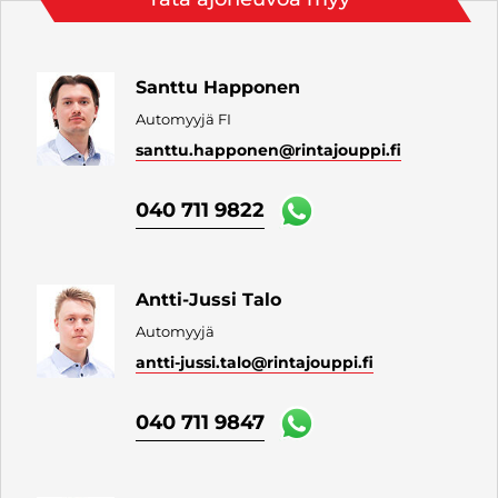
Santtu Happonen
Automyyjä FI
santtu.happonen
@rintajouppi.fi
040 711 9822
Antti-Jussi Talo
Automyyjä
antti-jussi.talo
@rintajouppi.fi
040 711 9847