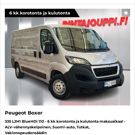
6 kk korotonta ja kulutonta
SUO
Peugeot Boxer
335 L2H1 BlueHDi 110 - 6 kk korotonta ja kulutonta maksuaikaa! -
ALV-vähennyskelpoinen, Suomi-auto, Tutkat,
Vakionopeudensäädin