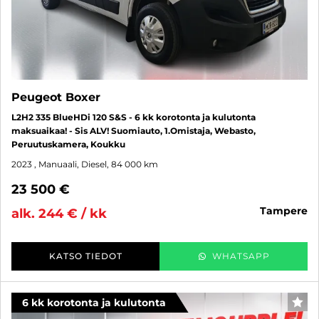
Peugeot Boxer
L2H2 335 BlueHDi 120 S&S - 6 kk korotonta ja kulutonta
maksuaikaa! - Sis ALV! Suomiauto, 1.Omistaja, Webasto,
Peruutuskamera, Koukku
2023
, Manuaali, Diesel, 84 000 km
23 500 €
tampere
alk. 244 € / kk
KATSO TIEDOT
WHATSAPP
6 kk korotonta ja kulutonta
SUO