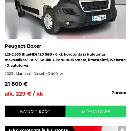
Peugeot Boxer
L2H2 335 BlueHDi 120 S&S - 6 kk korotonta ja kulutonta
maksuaikaa! - ALV, Koukku, Peruutuskamera, Ilmastointi, Webasto
- J. autoturva
2023
, Manuaali, Diesel, 43 400 km
21 800 €
porvoo
alk. 229 € / kk
KATSO TIEDOT
WHATSAPP
6 kk korotonta ja kulutonta