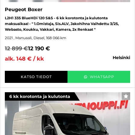
Peugeot Boxer
L2H1 335 BlueHDi 120 S&S - 6 kk korotonta ja kulutonta
maksuaikaa! - " 1.Omistaja, Sis.ALV, Jakohihna Vaihdettu 3/25,
Webasto, Koukku, Vakkari, Kamera, 2x Renkaat "
2021
, Manuaali, Diesel, 168 066 km
12 899 €
12 190 €
helsinki
alk. 148 € / kk
KATSO TIEDOT
WHATSAPP
6 kk korotonta ja kulutonta
SUO