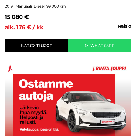
2019
, Manuaali, Diesel, 99 000 km
15 080 €
raisio
alk. 176 € / kk
KATSO TIEDOT
WHATSAPP