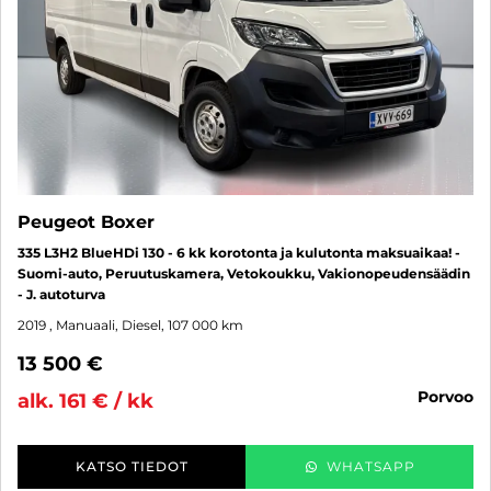
Peugeot Boxer
335 L3H2 BlueHDi 130 - 6 kk korotonta ja kulutonta maksuaikaa! -
Suomi-auto, Peruutuskamera, Vetokoukku, Vakionopeudensäädin
- J. autoturva
2019
, Manuaali, Diesel, 107 000 km
13 500 €
porvoo
alk. 161 € / kk
KATSO TIEDOT
WHATSAPP