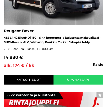
Peugeot Boxer
435 L4H2 BlueHDi 130 - 6 kk korotonta ja kulutonta maksuaikaa! -
SUOMI-auto, ALV, Webasto, Koukku, Tutkat, Jakopää tehty
2018
, Manuaali, Diesel, 189 000 km
14 880 €
raisio
alk. 174 € / kk
KATSO TIEDOT
WHATSAPP
6 kk korotonta ja kulutonta
SUO