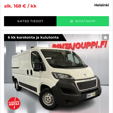
helsinki
alk. 168 € / kk
KATSO TIEDOT
WHATSAPP
6 kk korotonta ja kulutonta
SUO