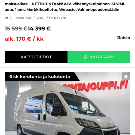
maksuaikaa! - NETTOHINTAAN! ALV-vähennyskelpoinen, SUOMI-
auto, 1 om., Merkkihuollettu, Webasto, Vakionopeudensäädin
2021
, Manuaali, Diesel, 199 000 km
15 599 €
14 399 €
raisio
alk. 170 € / kk
KATSO TIEDOT
WHATSAPP
6 kk korotonta ja kulutonta
SUO