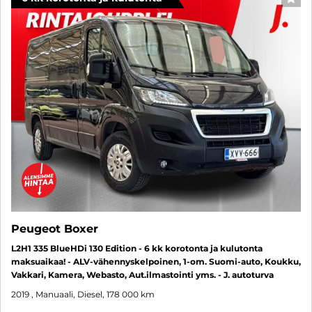
SUO
Peugeot Boxer
L2H1 335 BlueHDi 130 Edition - 6 kk korotonta ja kulutonta
maksuaikaa! - ALV-vähennyskelpoinen, 1-om. Suomi-auto, Koukku,
Vakkari, Kamera, Webasto, Aut.ilmastointi yms. - J. autoturva
2019
, Manuaali, Diesel, 178 000 km