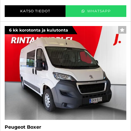
KATSO TIEDOT
WHATSAPP
6 kk korotonta ja kulutonta
SUO
Peugeot Boxer