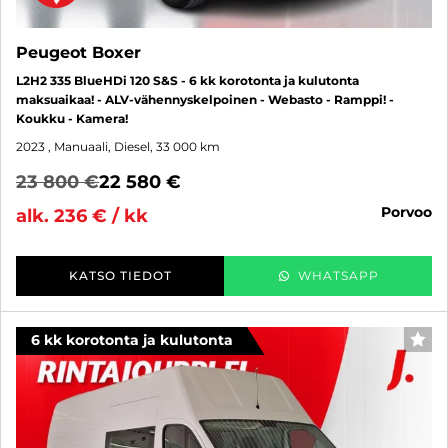
Peugeot Boxer
L2H2 335 BlueHDi 120 S&S - 6 kk korotonta ja kulutonta
maksuaikaa! - ALV-vähennyskelpoinen - Webasto - Ramppi! -
Koukku - Kamera!
2023
, Manuaali, Diesel, 33 000 km
23 800 €
22 580 €
porvoo
alk. 236 € / kk
KATSO TIEDOT
WHATSAPP
6 kk korotonta ja kulutonta
SUO