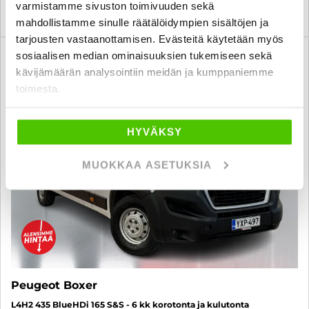
varmistamme sivuston toimivuuden sekä
KATSO TIEDOT
WHATSAPP
mahdollistamme sinulle räätälöidympien sisältöjen ja
tarjousten vastaanottamisen. Evästeitä käytetään myös
sosiaalisen median ominaisuuksien tukemiseen sekä
6 kk korotonta ja kulutonta
SUO
kävijämäärän analysointiin meidän ja kumppaniemme
toimesta.
HYVÄKSY
MUOKKAA ASETUKSIA
Peugeot Boxer
L4H2 435 BlueHDi 165 S&S - 6 kk korotonta ja kulutonta