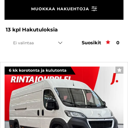
MUOKKAA HAKUEHTOJA
13
kpl
Hakutuloksia
Suosikit
Suos
0
Ei valintaa
6 kk korotonta ja kulutonta
SUO