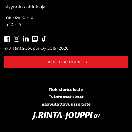
Myynnin aukioloajat
ma - pe 10 - 18
la 10 - 16
Facebook
Instagram
LinkedIn
Youtube
Tiktok
© J. Rinta-Jouppi Oy 2019–2026
LIITY JII-KLUBIIN
Rekisteriseloste
Evästeasetukset
Saavutettavuusseloste