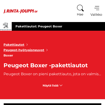
Siirry sisältöön
Hae
Valikko
Pakettiautot: Peugeot Boxer
Pakettiautot
Peugeot-hyötyajoneuvot
Boxer
Peugeot Boxer -pakettiautot
Peugeot Boxer on pieni pakettiauto, jota on valmistettu vuodesta 1994 lähtien. Turvallinen ja luotettava hyötyajoneuvo on tilava ja monikäyttöinen kulkuneuvo ammatilaiselle tai ahkeralle harrastajalle. Boxer tunnetaan laadukkaan työautona, joka ei petä. J. Rinta-Joupilta ostat käytetyt, aiemmin omistuksessa olleet Peugeot Boxer -pakettiautot. Autoihin on saatavilla edullinen
Näytä lisää