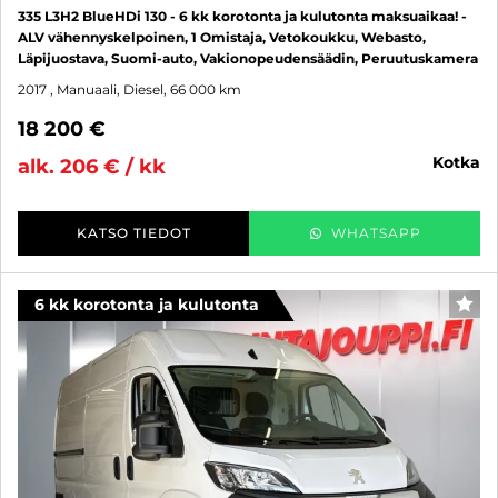
335 L3H2 BlueHDi 130 - 6 kk korotonta ja kulutonta maksuaikaa! -
ALV vähennyskelpoinen, 1 Omistaja, Vetokoukku, Webasto,
Läpijuostava, Suomi-auto, Vakionopeudensäädin, Peruutuskamera
2017
, Manuaali, Diesel, 66 000 km
18 200 €
kotka
alk. 206 € / kk
KATSO TIEDOT
WHATSAPP
6 kk korotonta ja kulutonta
SUO