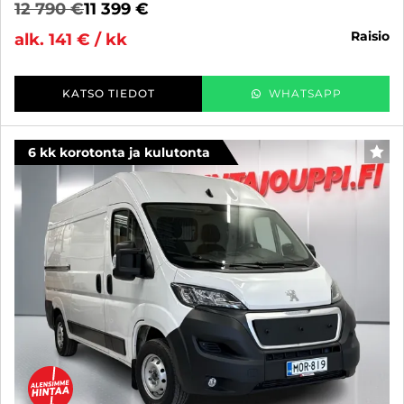
12 790 €
11 399 €
raisio
alk. 141 € / kk
KATSO TIEDOT
WHATSAPP
6 kk korotonta ja kulutonta
SUO