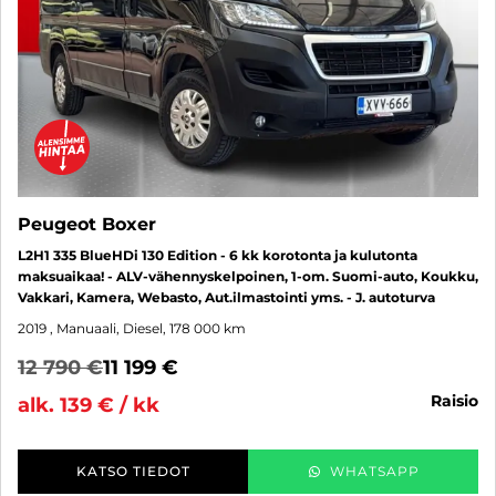
Peugeot Boxer
L2H1 335 BlueHDi 130 Edition - 6 kk korotonta ja kulutonta
maksuaikaa! - ALV-vähennyskelpoinen, 1-om. Suomi-auto, Koukku,
Vakkari, Kamera, Webasto, Aut.ilmastointi yms. - J. autoturva
2019
, Manuaali, Diesel, 178 000 km
12 790 €
11 199 €
raisio
alk. 139 € / kk
KATSO TIEDOT
WHATSAPP