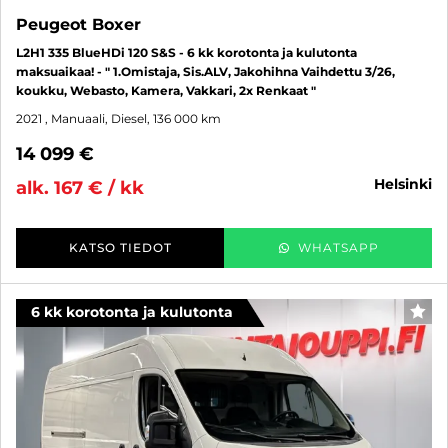
Peugeot Boxer
L2H1 335 BlueHDi 120 S&S - 6 kk korotonta ja kulutonta
maksuaikaa! - " 1.Omistaja, Sis.ALV, Jakohihna Vaihdettu 3/26,
koukku, Webasto, Kamera, Vakkari, 2x Renkaat "
2021
, Manuaali, Diesel, 136 000 km
14 099 €
helsinki
alk. 167 € / kk
KATSO TIEDOT
WHATSAPP
6 kk korotonta ja kulutonta
SUO