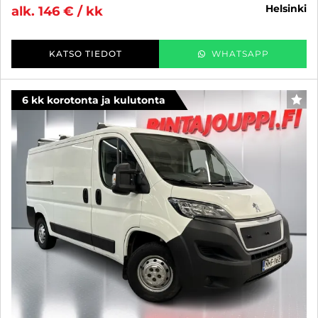
helsinki
alk. 146 € / kk
KATSO TIEDOT
WHATSAPP
6 kk korotonta ja kulutonta
SUO