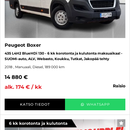
Peugeot Boxer
435 L4H2 BlueHDi 130 - 6 kk korotonta ja kulutonta maksuaikaa! -
SUOMI-auto, ALV, Webasto, Koukku, Tutkat, Jakopää tehty
2018
, Manuaali, Diesel, 189 000 km
14 880 €
raisio
alk. 174 € / kk
KATSO TIEDOT
WHATSAPP
6 kk korotonta ja kulutonta
SUO