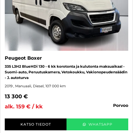
Peugeot Boxer
335 L3H2 BlueHDi 130 - 6 kk korotonta ja kulutonta maksuaikaa! -
Suomi-auto, Peruutuskamera, Vetokoukku, Vakionopeudensäädin
- J. autoturva
2019
, Manuaali, Diesel, 107 000 km
13 300 €
porvoo
alk. 159 € / kk
KATSO TIEDOT
WHATSAPP