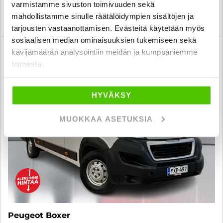
varmistamme sivuston toimivuuden sekä
mahdollistamme sinulle räätälöidympien sisältöjen ja
KATSO TIEDOT
WHATSAPP
tarjousten vastaanottamisen. Evästeitä käytetään myös
sosiaalisen median ominaisuuksien tukemiseen sekä
6 kk korotonta ja kulutonta
kävijämäärän analysointiin meidän ja kumppaniemme
SUO
toimesta.
HYVÄKSY
MUOKKAA ASETUKSIA
Peugeot Boxer