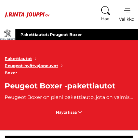
Siirry sisältöön
Hae
Valikko
Pakettiautot: Peugeot Boxer
Pakettiautot
Peugeot-hyötyajoneuvot
Boxer
Peugeot Boxer -pakettiautot
Peugeot Boxer on pieni pakettiauto, jota on valmistettu vuodesta 1994 lähtien. Turvallinen ja luotettava hyötyajoneuvo on tilava ja monikäyttöinen kulkuneuvo ammatilaiselle tai ahkeralle harrastajalle. Boxer tunnetaan laadukkaan työautona, joka ei petä. J. Rinta-Joupilta ostat käytetyt, aiemmin omistuksessa olleet Peugeot Boxer -pakettiautot. Autoihin on saatavilla edullinen
Näytä lisää