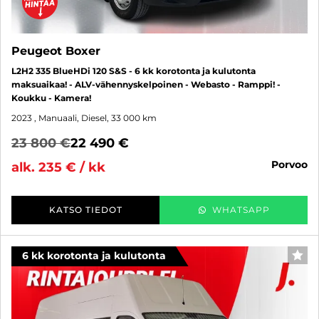
Peugeot Boxer
L2H2 335 BlueHDi 120 S&S - 6 kk korotonta ja kulutonta
maksuaikaa! - ALV-vähennyskelpoinen - Webasto - Ramppi! -
Koukku - Kamera!
2023
, Manuaali, Diesel, 33 000 km
23 800 €
22 490 €
porvoo
alk. 235 € / kk
KATSO TIEDOT
WHATSAPP
6 kk korotonta ja kulutonta
SUO