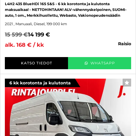
L4H2 435 BlueHDi 165 S&S - 6 kk korotonta ja kulutonta
maksuaikaa! - NETTOHINTAAN! ALV-vähennyskelpoinen, SUOMI-
auto, 1 om., Merkkihuollettu, Webasto, Vakionopeudensäädin
2021
, Manuaali, Diesel, 199 000 km
15 599 €
14 199 €
raisio
alk. 168 € / kk
KATSO TIEDOT
WHATSAPP
6 kk korotonta ja kulutonta
SUO