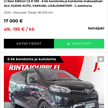
L1 Navi Edition 1,5 D 100 - 6 kk korotonta ja kulutonta maksuaikaa! -
ALV, SUOMI-AUTO, VAKKARI, LISÄLÄMMITIN!!! - J. autoturva
2024
, Manuaali, Diesel, 96 000 km
17 000 €
seinäjoki
alk. 195 € / kk
KATSO TIEDOT
WHATSAPP
6 kk korotonta ja kulutonta
SUO