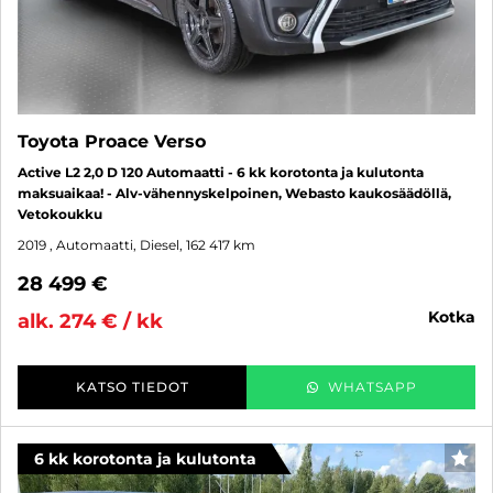
Toyota Proace Verso
Active L2 2,0 D 120 Automaatti - 6 kk korotonta ja kulutonta
maksuaikaa! - Alv-vähennyskelpoinen, Webasto kaukosäädöllä,
Vetokoukku
2019
, Automaatti, Diesel, 162 417 km
28 499 €
kotka
alk. 274 € / kk
KATSO TIEDOT
WHATSAPP
6 kk korotonta ja kulutonta
SUO