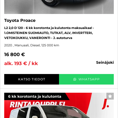
Toyota Proace
L2 2,0 D 120 - 6 kk korotonta ja kulutonta maksuaikaa! -
1.OMISTEINEN SUOMIAUTO, TUTKAT, ALV, INVERTTERI,
VETOKOUKKU, VANEROINTI - J. autoturva
2020
, Manuaali, Diesel, 125 000 km
16 800 €
seinäjoki
alk. 193 € / kk
KATSO TIEDOT
WHATSAPP
6 kk korotonta ja kulutonta
SUO