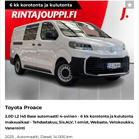
6 kk korotonta ja kulutonta
SUO
Toyota Proace
2.0D L2 145 Base automaatti 4-ovinen - 6 kk korotonta ja kulutonta
maksuaikaa! - Tehdastakuu, Sis.ALV, 1 omist, Webasto, Vetokoukku,
Vanerointi
2025
, Automaatti, Diesel, 14 000 km