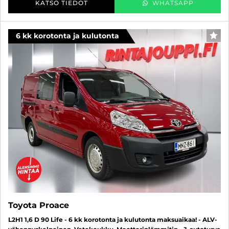
KATSO TIEDOT
WHATSAPP
6 kk korotonta ja kulutonta
SUO
Toyota Proace
L2H1 1,6 D 90 Life - 6 kk korotonta ja kulutonta maksuaikaa! - ALV-