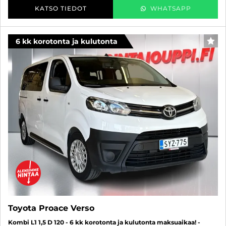
KATSO TIEDOT
WHATSAPP
6 kk korotonta ja kulutonta
SUO
Toyota Proace Verso
Kombi L1 1,5 D 120 - 6 kk korotonta ja kulutonta maksuaikaa! -