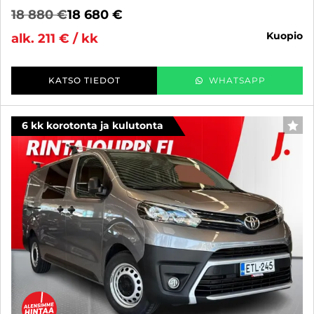
18 880 €
18 680 €
kuopio
alk. 211 € / kk
KATSO TIEDOT
WHATSAPP
6 kk korotonta ja kulutonta
SUO