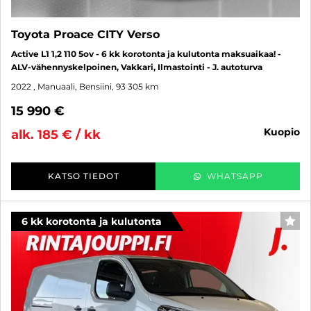
Toyota Proace CITY Verso
Active L1 1,2 110 5ov - 6 kk korotonta ja kulutonta maksuaikaa! -
ALV-vähennyskelpoinen, Vakkari, Ilmastointi - J. autoturva
2022
, Manuaali, Bensiini, 93 305 km
15 990 €
kuopio
alk. 185 € / kk
KATSO TIEDOT
WHATSAPP
6 kk korotonta ja kulutonta
SUO