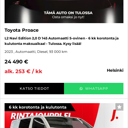
Toyota Proace
L2 Navi Edition 2,0 D 145 Automaatti 5-ovinen - 6 kk korotonta ja
kulutonta maksuaikaa! - Tulossa. Kysy lisää!
2023
, Automaatti, Diesel, 93 000 km
24 490 €
helsinki
alk. 253 € / kk
KATSO TIEDOT
WHATSAPP
6 kk korotonta ja kulutonta
SUO