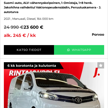
Suomi-auto, ALV-vähennyskelpoinen, 1-Omistaja, 1+8 henk.
Jakohihna vaihdettu! Vakionopeudensäädin, Peruutuskamera - J.
autoturva
2021
, Manuaali, Diesel, 164 000 km
24 990 €
23 600 €
porvoo
alk. 245 € / kk
KATSO TIEDOT
WHATSAPP
6 kk korotonta ja kulutonta
SUO