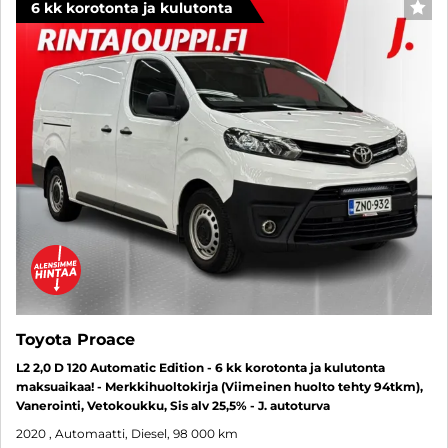
6 kk korotonta ja kulutonta
SUO
Toyota Proace
L2 2,0 D 120 Automatic Edition - 6 kk korotonta ja kulutonta
maksuaikaa! - Merkkihuoltokirja (Viimeinen huolto tehty 94tkm),
Vanerointi, Vetokoukku, Sis alv 25,5% - J. autoturva
2020
, Automaatti, Diesel, 98 000 km