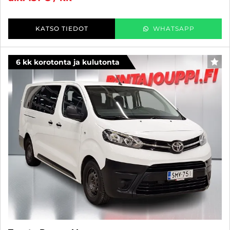
KATSO TIEDOT
WHATSAPP
6 kk korotonta ja kulutonta
SUO