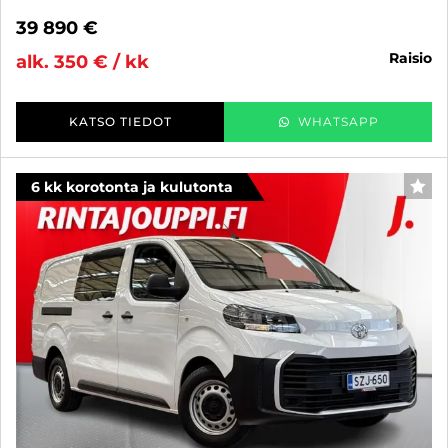
39 890 €
raisio
alk. 350 € / kk
KATSO TIEDOT
WHATSAPP
6 kk korotonta ja kulutonta
SUO