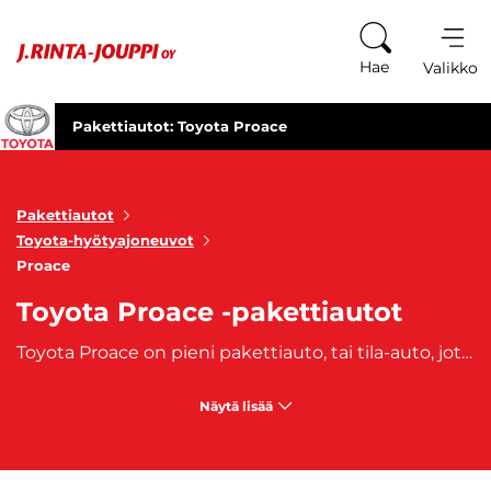
Siirry sisältöön
Hae
Valikko
Pakettiautot: Toyota Proace
Pakettiautot
Toyota-hyötyajoneuvot
Proace
Toyota Proace -pakettiautot
Toyota Proace on pieni pakettiauto, tai tila-auto, jota on valmistettu vuodesta 2012 lähtien. Proace on suosittu pakettiauto ja erittäin kätevä hyötyajoneuvo. J. Rinta-Joupilta ostat oman Toyota Proace -vaihtoautosi, joihin on saatavilla edullinen
Näytä lisää