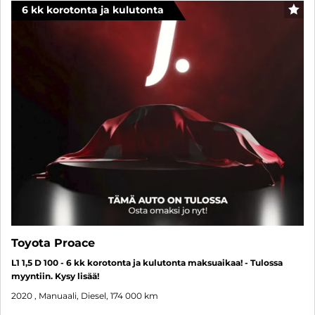
6 kk korotonta ja kulutonta
SUO
Toyota Proace
L1 1,5 D 100 - 6 kk korotonta ja kulutonta maksuaikaa! - Tulossa
myyntiin. Kysy lisää!
2020
, Manuaali, Diesel, 174 000 km