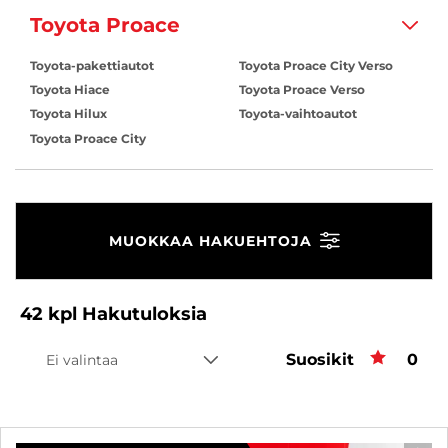
Toyota Proace
Toyota-pakettiautot
Toyota Proace City Verso
Toyota Hiace
Toyota Proace Verso
Toyota Hilux
Toyota-vaihtoautot
Toyota Proace City
MUOKKAA HAKUEHTOJA
42
kpl
Hakutuloksia
Suosikit
Suos
0
Ei valintaa