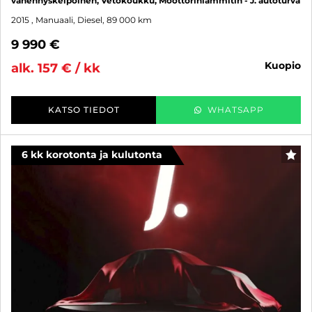
vähennyskelpoinen, Vetokoukku, Moottorinlämmitin - J. autoturva
2015
, Manuaali, Diesel, 89 000 km
9 990 €
kuopio
alk. 157 € / kk
KATSO TIEDOT
WHATSAPP
6 kk korotonta ja kulutonta
SUO