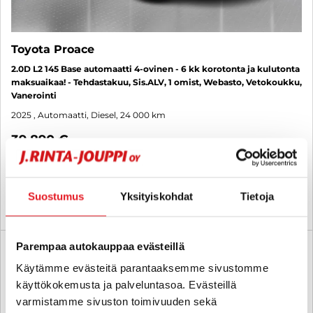
Toyota Proace
2.0D L2 145 Base automaatti 4-ovinen - 6 kk korotonta ja kulutonta
maksuaikaa! - Tehdastakuu, Sis.ALV, 1 omist, Webasto, Vetokoukku,
Vanerointi
2025
, Automaatti, Diesel, 24 000 km
39 890 €
raisio
alk. 350 € / kk
Suostumus
Yksityiskohdat
Tietoja
KATSO TIEDOT
WHATSAPP
Parempaa autokauppaa evästeillä
6 kk korotonta ja kulutonta
SUO
Käytämme evästeitä parantaaksemme sivustomme
käyttökokemusta ja palveluntasoa. Evästeillä
varmistamme sivuston toimivuuden sekä