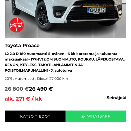
Toyota Proace
L2 2,0 D 180 Automaatti 5-ovinen - 6 kk korotonta ja kulutonta
maksuaikaa! - 177HV! 2.OM SUOMIAUTO, KOUKKU, LÄPIJUOSTAVA,
XENON, KEYLESS, TAKATILANLÄMMITIN JA
POISTOILMAPUHALLIN! - J. autoturva
2019
, Automaatti, Diesel, 27 000 km
26 800 €
26 490 €
seinäjoki
alk. 271 € / kk
KATSO TIEDOT
WHATSAPP