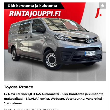
6 kk korotonta ja kulutonta
SUO
Toyota Proace
L2 Navi Edition 2,0 D 145 Automaatti - 6 kk korotonta ja kulutonta
maksuaikaa! - Sis.ALV, 1 omist, Webasto, Vetokoukku, Vanerointi -
J. autoturva