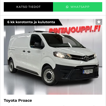
KATSO TIEDOT
WHATSAPP
6 kk korotonta ja kulutonta
SUO
Toyota Proace