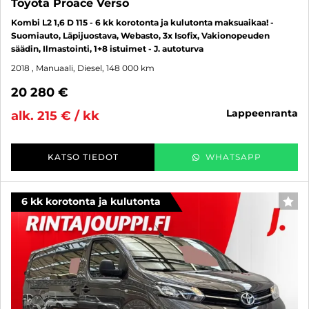
Toyota Proace Verso
Kombi L2 1,6 D 115 - 6 kk korotonta ja kulutonta maksuaikaa! -
Suomiauto, Läpijuostava, Webasto, 3x Isofix, Vakionopeuden
säädin, Ilmastointi, 1+8 istuimet - J. autoturva
2018
, Manuaali, Diesel, 148 000 km
20 280 €
lappeenranta
alk. 215 € / kk
KATSO TIEDOT
WHATSAPP
6 kk korotonta ja kulutonta
SUO