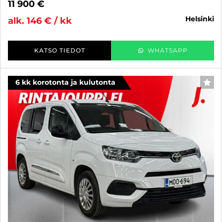
11 900 €
helsinki
alk. 146 € / kk
KATSO TIEDOT
WHATSAPP
6 kk korotonta ja kulutonta
SUO