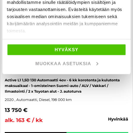
mahdollistamme sinulle räätälöidympien sisältöjen ja
tarjousten vastaanottamisen. Evästeitä käytetään myös
sosiaalisen median ominaisuuksien tukemiseen sekä
kävijämäärän analysointiin meidän ja kumppaniemme
toimesta.
HYVÄKSY
MUOKKAA ASETUKSIA
Toyota Proace CITY
Active L1 1,5D 130 Automaatti 4ov - 6 kk korotonta ja kulutonta
maksuaikaa! - 1-omisteinen Suomi-auto / ALV / Vakkari /
Ilmastointi / 2 x Toyotan alut - J. autoturva
2020
, Automaatti, Diesel, 198 000 km
13 750 €
hyvinkää
alk. 163 € / kk