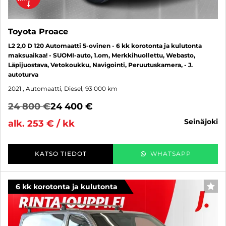
Toyota Proace
L2 2,0 D 120 Automaatti 5-ovinen - 6 kk korotonta ja kulutonta
maksuaikaa! - SUOMI-auto, 1.om, Merkkihuollettu, Webasto,
Läpijuostava, Vetokoukku, Navigointi, Peruutuskamera, - J.
autoturva
2021
, Automaatti, Diesel, 93 000 km
24 800 €
24 400 €
seinäjoki
alk. 253 € / kk
KATSO TIEDOT
WHATSAPP
6 kk korotonta ja kulutonta
SUO