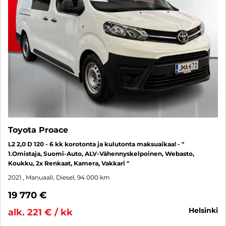
Toyota Proace
L2 2,0 D 120 - 6 kk korotonta ja kulutonta maksuaikaa! - "
1.Omistaja, Suomi-Auto, ALV-Vähennyskelpoinen, Webasto,
Koukku, 2x Renkaat, Kamera, Vakkari "
2021
, Manuaali, Diesel, 94 000 km
19 770 €
helsinki
alk. 221 € / kk