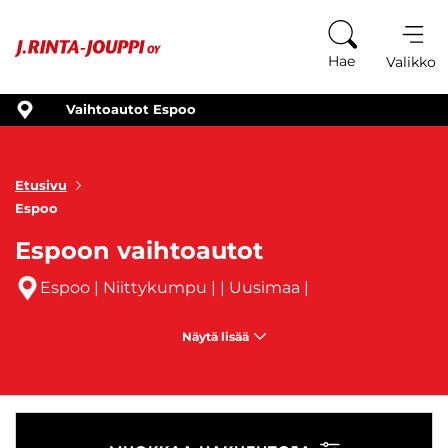
Siirry sisältöön
Hae
Valikko
Vaihtoautot Espoo
Etusivu
Espoo
Espoon vaihtoautot
Espoo | Niittykumpu |
| Uusimaa |
Näytä lisää