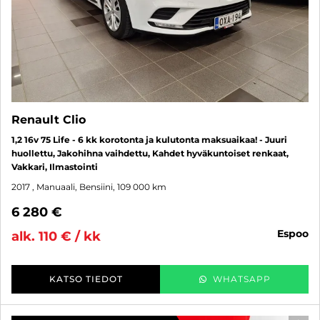
Renault Clio
1,2 16v 75 Life - 6 kk korotonta ja kulutonta maksuaikaa! - Juuri
huollettu, Jakohihna vaihdettu, Kahdet hyväkuntoiset renkaat,
Vakkari, Ilmastointi
2017
, Manuaali, Bensiini, 109 000 km
6 280 €
espoo
alk. 110 € / kk
KATSO TIEDOT
WHATSAPP