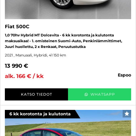
Fiat 500C
1,0 70hv Hybrid MT Dolcevita - 6 kk korotonta ja kulutonta
maksuaikaa! - 1. omisteinen Suomi-Auto, Penkinlämmittimet,
Juuri huollettu, 2 x Renkaat, Peruutustutka
2021
, Manuaali, Hybridi, 41 150 km
13 990 €
espoo
alk. 166 € / kk
KATSO TIEDOT
WHATSAPP
6 kk korotonta ja kulutonta
SUO