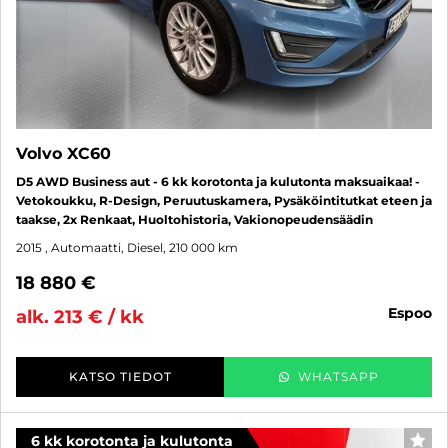
Volvo XC60
D5 AWD Business aut - 6 kk korotonta ja kulutonta maksuaikaa! -
Vetokoukku, R-Design, Peruutuskamera, Pysäköintitutkat eteen ja
taakse, 2x Renkaat, Huoltohistoria, Vakionopeudensäädin
2015
, Automaatti, Diesel, 210 000 km
18 880 €
espoo
alk. 213 € / kk
KATSO TIEDOT
WHATSAPP
6 kk korotonta ja kulutonta
SUO