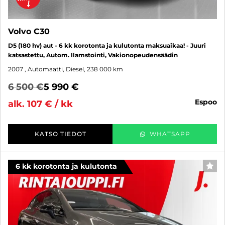
Volvo C30
D5 (180 hv) aut - 6 kk korotonta ja kulutonta maksuaikaa! - Juuri
katsastettu, Autom. Ilamstointi, Vakionopeudensäädin
2007
, Automaatti, Diesel, 238 000 km
6 500 €
5 990 €
espoo
alk. 107 € / kk
KATSO TIEDOT
WHATSAPP
6 kk korotonta ja kulutonta
SUO