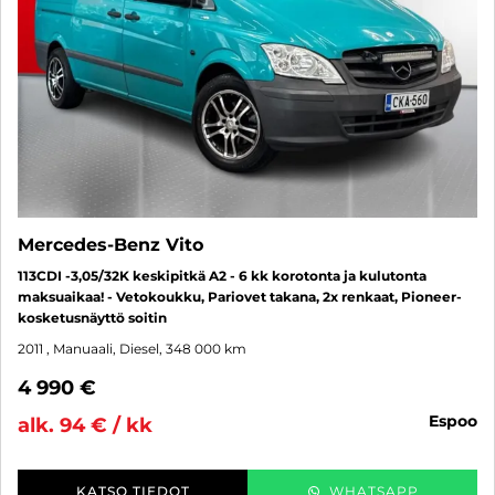
Mercedes-Benz Vito
113CDI -3,05/32K keskipitkä A2 - 6 kk korotonta ja kulutonta
maksuaikaa! - Vetokoukku, Pariovet takana, 2x renkaat, Pioneer-
kosketusnäyttö soitin
2011
, Manuaali, Diesel, 348 000 km
4 990 €
espoo
alk. 94 € / kk
KATSO TIEDOT
WHATSAPP