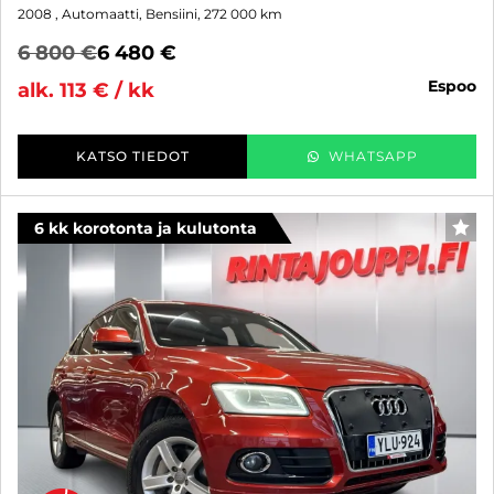
2008
, Automaatti, Bensiini, 272 000 km
6 800 €
6 480 €
espoo
alk. 113 € / kk
KATSO TIEDOT
WHATSAPP
6 kk korotonta ja kulutonta
SUO