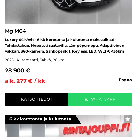
Mg MG4
Luxury 64 kWh - 6 kk korotonta ja kulutonta maksuaikaa! -
Tehdastakuu, Nopeasti saatavilla, Lämpöpumppu, Adaptiivinen
vakkari, 360-kamera, Sähköpenkit, Keyless, LED, WLTP: 435km
2025
, Automaatti, Sähkö, 20 km
28 900 €
espoo
alk. 277 € / kk
KATSO TIEDOT
WHATSAPP
6 kk korotonta ja kulutonta
SUO