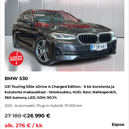
BMW 530
G31 Touring 530e xDrive A Charged Edition - 6 kk korotonta ja
kulutonta maksuaikaa! - Vetokoukku, HUD, Navi, Nahkapenkit,
360-kamera, LED, SOH: 90.1%
2021
, Automaatti, Plug-in-hybridi, 111 000 km
27 180 €
26 990 €
espoo
alk. 276 € / kk