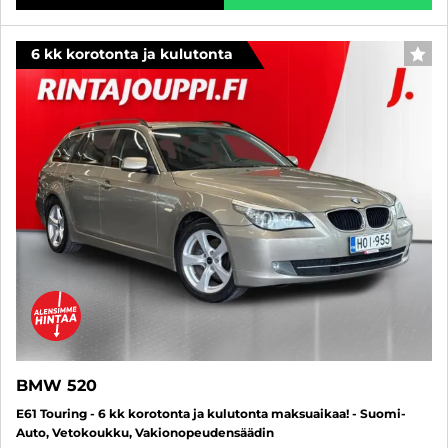
6 kk korotonta ja kulutonta
SUO
BMW 520
E61 Touring - 6 kk korotonta ja kulutonta maksuaikaa! - Suomi-
Auto, Vetokoukku, Vakionopeudensäädin