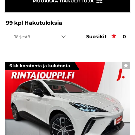
MUOKKAA HAKUEHTOJA
99
kpl
Hakutuloksia
Suosikit
Suos
0
Järjestä
6 kk korotonta ja kulutonta
SUO