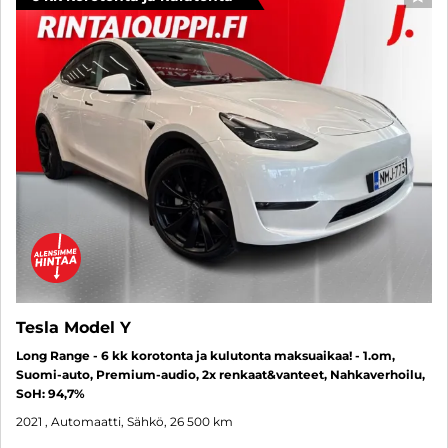
SUO
Tesla Model Y
Long Range - 6 kk korotonta ja kulutonta maksuaikaa! - 1.om,
Suomi-auto, Premium-audio, 2x renkaat&vanteet, Nahkaverhoilu,
SoH: 94,7%
2021
, Automaatti, Sähkö, 26 500 km