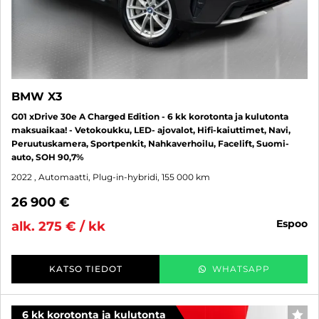
BMW X3
G01 xDrive 30e A Charged Edition - 6 kk korotonta ja kulutonta
maksuaikaa! - Vetokoukku, LED- ajovalot, Hifi-kaiuttimet, Navi,
Peruutuskamera, Sportpenkit, Nahkaverhoilu, Facelift, Suomi-
auto, SOH 90,7%
2022
, Automaatti, Plug-in-hybridi, 155 000 km
26 900 €
espoo
alk. 275 € / kk
KATSO TIEDOT
WHATSAPP
6 kk korotonta ja kulutonta