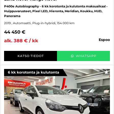
P400e Autobiography - 6 kk korotonta ja kulutonta maksuaikaa! -
Huippuvarusteet, Pixel LED, Hieronta, Meridian, Koukku, HUD,
Panorama
2019
, Automaatti, Plug-in-hybridi, 154 000 km
44 450 €
espoo
alk. 388 € / kk
KATSO TIEDOT
WHATSAPP
6 kk korotonta ja kulutonta
SUO