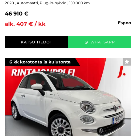
2020
, Automaatti, Plug-in-hybridi, 159 000 km
46 910 €
espoo
alk. 407 € / kk
KATSO TIEDOT
WHATSAPP
6 kk korotonta ja kulutonta
SUO