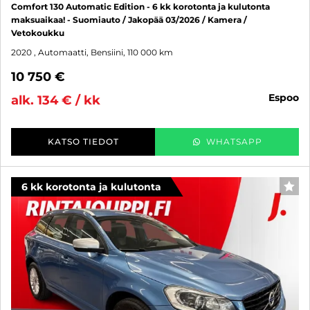
Comfort 130 Automatic Edition - 6 kk korotonta ja kulutonta
maksuaikaa! - Suomiauto / Jakopää 03/2026 / Kamera /
Vetokoukku
2020
, Automaatti, Bensiini, 110 000 km
10 750 €
espoo
alk. 134 € / kk
KATSO TIEDOT
WHATSAPP
6 kk korotonta ja kulutonta
SUO