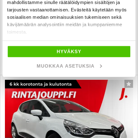
mahdollistamme sinulle räätälöidympien sisältöjen ja
maksuaikaa! - Hyväkuntoinen ja hyvin huollettu Mondeo!
tarjousten vastaanottamisen. Evästeitä käytetään myös
Huollettu 03/26, Kahdet renkaat vanteineen, Ilmastointi(testattu ja
toimiva), Lämmitettävä tuulilasi, Vetokoukku
sosiaalisen median ominaisuuksien tukemiseen sekä
kävijämäärän analysointiin meidän ja kumppaniemme
2008
, Manuaali, Diesel, 345 000 km
toimesta.
3 480 €
2 990 €
espoo
alk. 69 € / kk
HYVÄKSY
KATSO TIEDOT
WHATSAPP
MUOKKAA ASETUKSIA
6 kk korotonta ja kulutonta
SUO