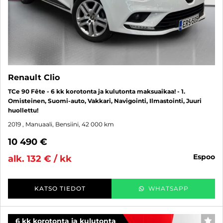
Renault Clio
TCe 90 Fête - 6 kk korotonta ja kulutonta maksuaikaa! - 1.
Omisteinen, Suomi-auto, Vakkari, Navigointi, Ilmastointi, Juuri
huollettu!
2019
, Manuaali, Bensiini, 42 000 km
10 490 €
espoo
alk. 132 € / kk
KATSO TIEDOT
WHATSAPP
6 kk korotonta ja kulutonta