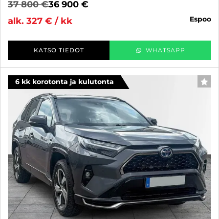
37 800 €
36 900 €
espoo
alk. 327 € / kk
KATSO TIEDOT
WHATSAPP
6 kk korotonta ja kulutonta
SUO