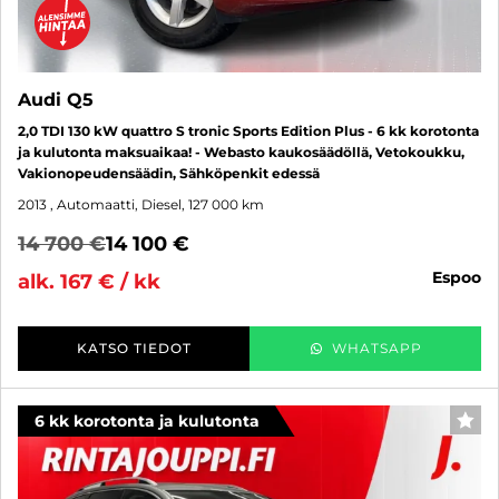
Audi Q5
2,0 TDI 130 kW quattro S tronic Sports Edition Plus - 6 kk korotonta
ja kulutonta maksuaikaa! - Webasto kaukosäädöllä, Vetokoukku,
Vakionopeudensäädin, Sähköpenkit edessä
2013
, Automaatti, Diesel, 127 000 km
14 700 €
14 100 €
espoo
alk. 167 € / kk
KATSO TIEDOT
WHATSAPP
6 kk korotonta ja kulutonta
SUO