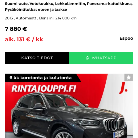
Suomi-auto, Vetokoukku, Lohkolämmitin, Panorama-kattoikkuna,
Pysäköintitutkat eteen ja taakse
2013
, Automaatti, Bensiini, 214 000 km
7 880 €
espoo
alk. 131 € / kk
KATSO TIEDOT
WHATSAPP
6 kk korotonta ja kulutonta
SUO