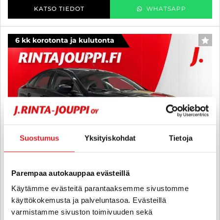
KATSO TIEDOT
WHATSAPP
6 kk korotonta ja kulutonta
SUO
Suostumus
Yksityiskohdat
Tietoja
Parempaa autokauppaa evästeillä
Käytämme evästeitä parantaaksemme sivustomme
käyttökokemusta ja palveluntasoa. Evästeillä
Ford Mondeo
varmistamme sivuston toimivuuden sekä
1,8 TDCi 125hv ECOnetic M5 5-ovinen - 6 kk korotonta ja kulutonta