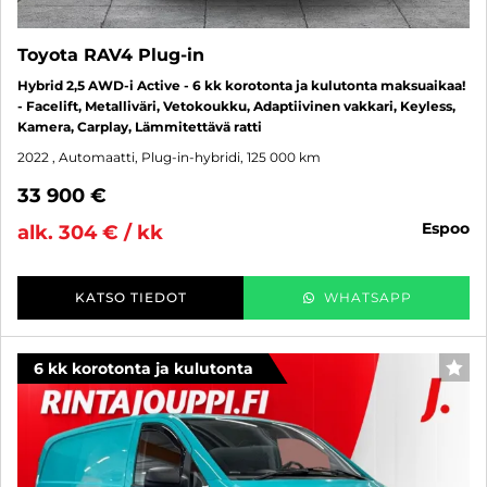
Toyota RAV4 Plug-in
Hybrid 2,5 AWD-i Active - 6 kk korotonta ja kulutonta maksuaikaa!
- Facelift, Metalliväri, Vetokoukku, Adaptiivinen vakkari, Keyless,
Kamera, Carplay, Lämmitettävä ratti
2022
, Automaatti, Plug-in-hybridi, 125 000 km
33 900 €
espoo
alk. 304 € / kk
KATSO TIEDOT
WHATSAPP
6 kk korotonta ja kulutonta
SUO