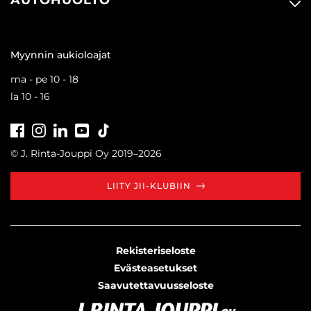
AUTOHUOLTO
Myynnin aukioloajat
ma - pe 10 - 18
la 10 - 16
Facebook
Instagram
LinkedIn
Youtube
Tiktok
© J. Rinta-Jouppi Oy 2019–2026
LIITY JII-KLUBIIN
Rekisteriseloste
Evästeasetukset
Saavutettavuusseloste