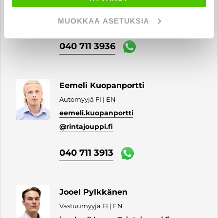
Automyyjä FI | SV | EN
nooa.boucht
@rintajouppi.fi
MUOKKAA ASETUKSIA
040 711 3936
Eemeli Kuopanportti
Automyyjä FI | EN
eemeli.kuopanportti
@rintajouppi.fi
040 711 3913
Jooel Pylkkänen
Vastuumyyjä FI | EN