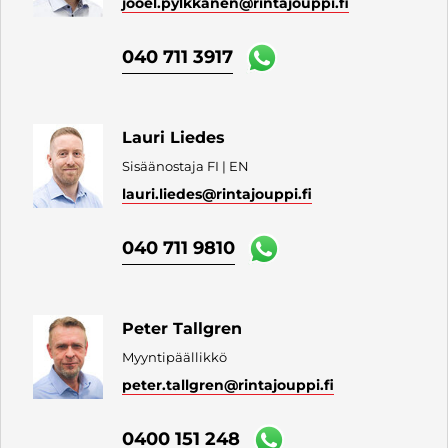
jooel.pylkkanen
@rintajouppi.fi
040 711 3917
Lauri Liedes
Sisäänostaja FI | EN
lauri.liedes
@rintajouppi.fi
040 711 9810
Peter Tallgren
Myyntipäällikkö
peter.tallgren
@rintajouppi.fi
0400 151 248