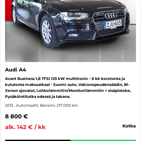
Audi A4
Avant Business 1,8 TFSI 125 kW multitronic - 6 kk korotonta ja
kulutonta maksuaikaa! - Suomi-auto, Vakionopeudensäädin, Bi-
Xenon ajovalot, Lohkolämmitin/Moottorilämmitin + sisäpistoke,
Pysäköintitutka edessä ja takana.
2013
, Automaatti, Bensiini, 217 000 km
8 800 €
kotka
alk. 142 € / kk