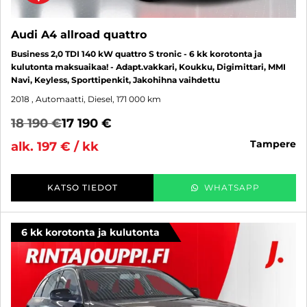
Audi A4 allroad quattro
Business 2,0 TDI 140 kW quattro S tronic - 6 kk korotonta ja
kulutonta maksuaikaa! - Adapt.vakkari, Koukku, Digimittari, MMI
Navi, Keyless, Sporttipenkit, Jakohihna vaihdettu
2018
, Automaatti, Diesel, 171 000 km
18 190 €
17 190 €
tampere
alk. 197 € / kk
KATSO TIEDOT
WHATSAPP
6 kk korotonta ja kulutonta