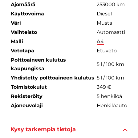
Ajomäärä
253000 km
Käyttövoima
Diesel
Väri
Musta
Vaihteisto
Automaatti
Malli
A4
Vetotapa
Etuveto
Polttoaineen kulutus
5 l / 100 km
kaupungissa
Yhdistetty polttoaineen kulutus
5 l / 100 km
Toimistokulut
349 €
Rekisteröity
5 henkilöä
Ajoneuvolaji
Henkilöauto
Kysy tarkempia tietoja