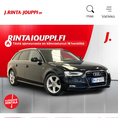
Siirry sisältöön
Hae
Valikko
Tästä ajoneuvosta on kiinnostunut 18 henkilöä