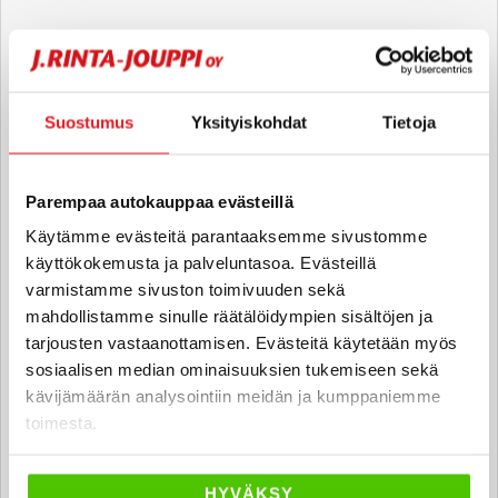
Mika Corri
Automyyjä FI | EN | ALB
mika.corri
@rintajouppi.fi
Suostumus
Yksityiskohdat
Tietoja
040 711 3915
Parempaa autokauppaa evästeillä
Käytämme evästeitä parantaaksemme sivustomme
käyttökokemusta ja palveluntasoa. Evästeillä
Jimi Haakanen
varmistamme sivuston toimivuuden sekä
Automyyjä
mahdollistamme sinulle räätälöidympien sisältöjen ja
jimi.haakanen
@rintajouppi.fi
tarjousten vastaanottamisen. Evästeitä käytetään myös
sosiaalisen median ominaisuuksien tukemiseen sekä
040 711 3912
kävijämäärän analysointiin meidän ja kumppaniemme
toimesta.
Nooa Boucht
HYVÄKSY