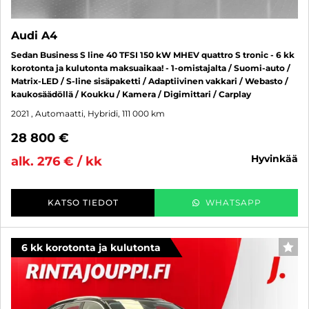
Audi A4
Sedan Business S line 40 TFSI 150 kW MHEV quattro S tronic - 6 kk
korotonta ja kulutonta maksuaikaa! - 1-omistajalta / Suomi-auto /
Matrix-LED / S-line sisäpaketti / Adaptiivinen vakkari / Webasto /
kaukosäädöllä / Koukku / Kamera / Digimittari / Carplay
2021
, Automaatti, Hybridi, 111 000 km
28 800 €
hyvinkää
alk. 276 € / kk
KATSO TIEDOT
WHATSAPP
6 kk korotonta ja kulutonta
SUO