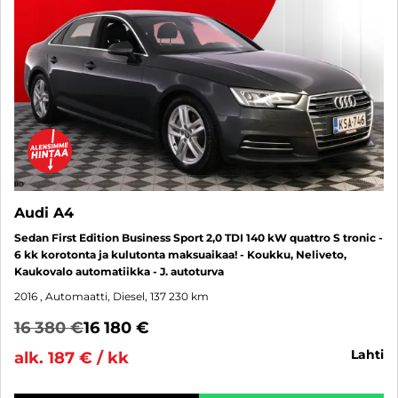
Audi A4
Sedan First Edition Business Sport 2,0 TDI 140 kW quattro S tronic -
6 kk korotonta ja kulutonta maksuaikaa! - Koukku, Neliveto,
Kaukovalo automatiikka - J. autoturva
2016
, Automaatti, Diesel, 137 230 km
16 380 €
16 180 €
lahti
alk. 187 € / kk