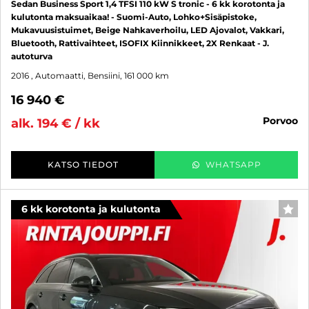
Sedan Business Sport 1,4 TFSI 110 kW S tronic - 6 kk korotonta ja
kulutonta maksuaikaa! - Suomi-Auto, Lohko+Sisäpistoke,
Mukavuusistuimet, Beige Nahkaverhoilu, LED Ajovalot, Vakkari,
Bluetooth, Rattivaihteet, ISOFIX Kiinnikkeet, 2X Renkaat - J.
autoturva
2016
, Automaatti, Bensiini, 161 000 km
16 940 €
porvoo
alk. 194 € / kk
KATSO TIEDOT
WHATSAPP
6 kk korotonta ja kulutonta
SUO