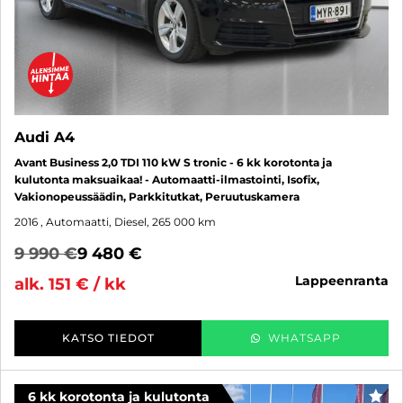
Audi A4
Avant Business 2,0 TDI 110 kW S tronic - 6 kk korotonta ja
kulutonta maksuaikaa! - Automaatti-ilmastointi, Isofix,
Vakionopeussäädin, Parkkitutkat, Peruutuskamera
2016
, Automaatti, Diesel, 265 000 km
9 990 €
9 480 €
lappeenranta
alk. 151 € / kk
KATSO TIEDOT
WHATSAPP
6 kk korotonta ja kulutonta
SUO