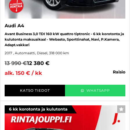
Audi A4
Avant Business 3,0 TDI 160 kW quattro tiptronic - 6 kk korotonta ja
kulutonta maksuaikaa! - Webasto, Sporttinahat, Navi, P.Kamera,
Adapt.vakkari
2017
, Automaatti, Diesel, 318 000 km
13 990 €
12 380 €
raisio
alk. 150 € / kk
KATSO TIEDOT
WHATSAPP
6 kk korotonta ja kulutonta
SUO