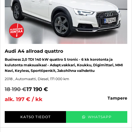
Audi A4 allroad quattro
Business 2,0 TDI 140 kW quattro S tronic - 6 kk korotonta ja
kulutonta maksuaikaa! - Adapt.vakkari, Koukku, Digimittari, MMI
Navi, Keyless, Sporttipenkit, Jakohihna vaihdettu
2018
, Automaatti, Diesel, 171 000 km
18 190 €
17 190 €
tampere
alk. 197 € / kk
KATSO TIEDOT
WHATSAPP