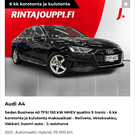
6 kk korotonta ja kulutonta
SUO
Audi A4
Sedan Business 40 TFSI 150 kW MHEV quattro S tronic - 6 kk
korotonta ja kulutonta maksuaikaa! - Neliveto, Vetokoukku,
Vakkari, Suomi-auto - J. autoturva
2021
, Automaatti, Hybridi, 113 000 km