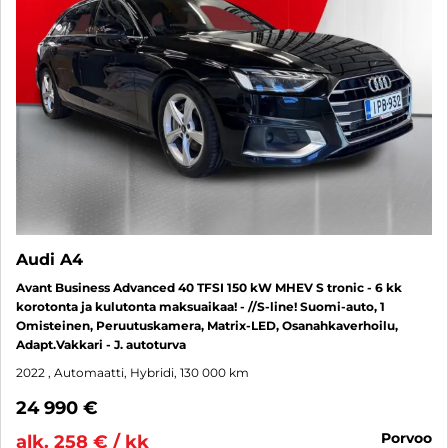
Audi A4
Avant Business Advanced 40 TFSI 150 kW MHEV S tronic - 6 kk
korotonta ja kulutonta maksuaikaa! - //S-line! Suomi-auto, 1
Omisteinen, Peruutuskamera, Matrix-LED, Osanahkaverhoilu,
Adapt.Vakkari - J. autoturva
2022
, Automaatti, Hybridi, 130 000 km
24 990 €
porvoo
alk. 258 € / kk