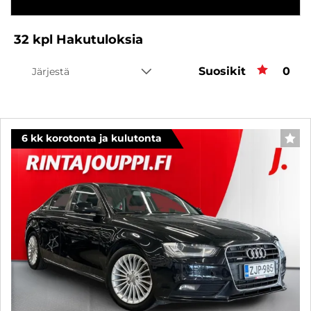
32
kpl
Hakutuloksia
Suosikit
Suos
0
Järjestä
6 kk korotonta ja kulutonta
SUO