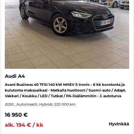
Audi A4
Avant Business 40 TFSI 140 kW MHEV S tronic - 6 kk korotonta ja
kulutonta maksuaikaa! - Matkalla huoltoon! / Suomi-auto / Adapt.
Vakkari / Koukku / LED / Tutkat / PA-lisälämmitin - J. autoturva
2020
, Automaatti, Hybridi, 220 000 km
16 950 €
hyvinkää
alk. 194 € / kk