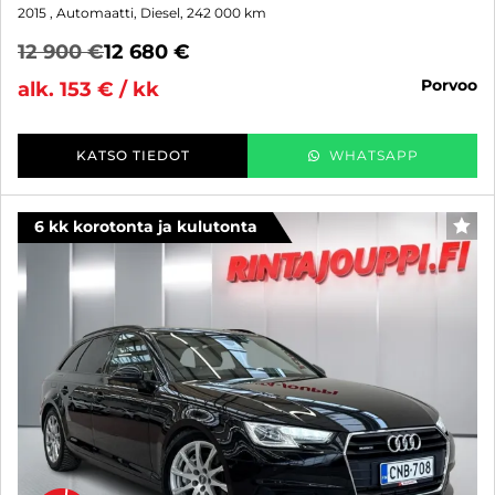
2015
, Automaatti, Diesel, 242 000 km
12 900 €
12 680 €
porvoo
alk. 153 € / kk
KATSO TIEDOT
WHATSAPP
6 kk korotonta ja kulutonta
SUO