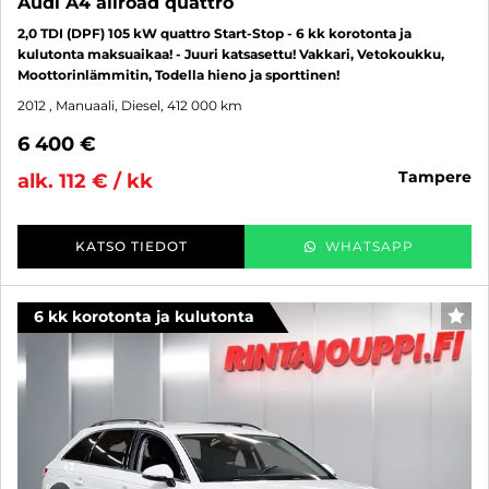
Audi A4 allroad quattro
2,0 TDI (DPF) 105 kW quattro Start-Stop - 6 kk korotonta ja
kulutonta maksuaikaa! - Juuri katsasettu! Vakkari, Vetokoukku,
Moottorinlämmitin, Todella hieno ja sporttinen!
2012
, Manuaali, Diesel, 412 000 km
6 400 €
tampere
alk. 112 € / kk
KATSO TIEDOT
WHATSAPP
6 kk korotonta ja kulutonta
SUO