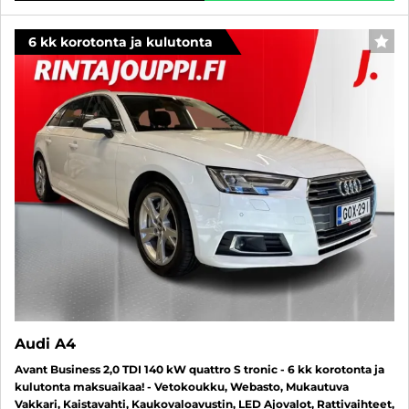
6 kk korotonta ja kulutonta
SUO
Audi A4
Avant Business 2,0 TDI 140 kW quattro S tronic - 6 kk korotonta ja
kulutonta maksuaikaa! - Vetokoukku, Webasto, Mukautuva
Vakkari, Kaistavahti, Kaukovaloavustin, LED Ajovalot, Rattivaihteet,