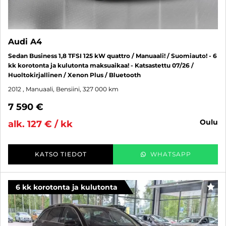
Audi A4
Sedan Business 1,8 TFSI 125 kW quattro / Manuaali! / Suomiauto! - 6
kk korotonta ja kulutonta maksuaikaa! - Katsastettu 07/26 /
Huoltokirjallinen / Xenon Plus / Bluetooth
2012
, Manuaali, Bensiini, 327 000 km
7 590 €
oulu
alk. 127 € / kk
KATSO TIEDOT
WHATSAPP
6 kk korotonta ja kulutonta
SUO