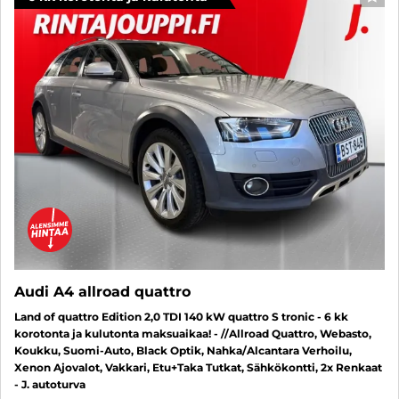
SUO
Audi A4 allroad quattro
Land of quattro Edition 2,0 TDI 140 kW quattro S tronic - 6 kk
korotonta ja kulutonta maksuaikaa! - //Allroad Quattro, Webasto,
Koukku, Suomi-Auto, Black Optik, Nahka/Alcantara Verhoilu,
Xenon Ajovalot, Vakkari, Etu+Taka Tutkat, Sähkökontti, 2x Renkaat
- J. autoturva