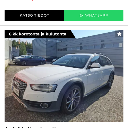
KATSO TIEDOT
WHATSAPP
6 kk korotonta ja kulutonta
SUO