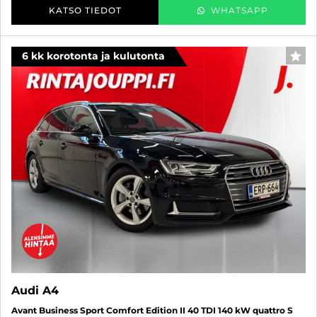
KATSO TIEDOT
WHATSAPP
6 kk korotonta ja kulutonta
SUO
Audi A4
Avant Business Sport Comfort Edition II 40 TDI 140 kW quattro S