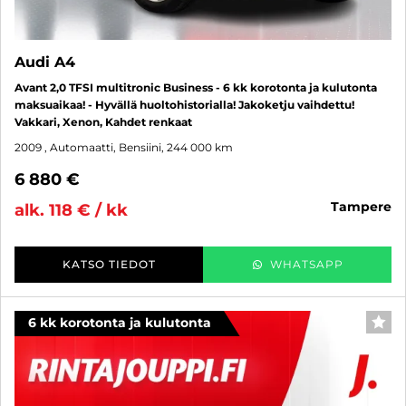
Audi A4
Avant 2,0 TFSI multitronic Business - 6 kk korotonta ja kulutonta
maksuaikaa! - Hyvällä huoltohistorialla! Jakoketju vaihdettu!
Vakkari, Xenon, Kahdet renkaat
2009
, Automaatti, Bensiini, 244 000 km
6 880 €
tampere
alk. 118 € / kk
KATSO TIEDOT
WHATSAPP
6 kk korotonta ja kulutonta
SUO