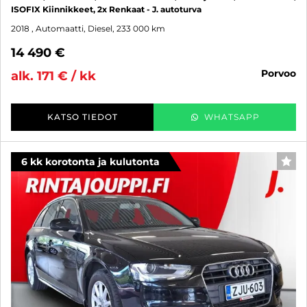
ISOFIX Kiinnikkeet, 2x Renkaat - J. autoturva
2018
, Automaatti, Diesel, 233 000 km
14 490 €
porvoo
alk. 171 € / kk
KATSO TIEDOT
WHATSAPP
6 kk korotonta ja kulutonta
SUO