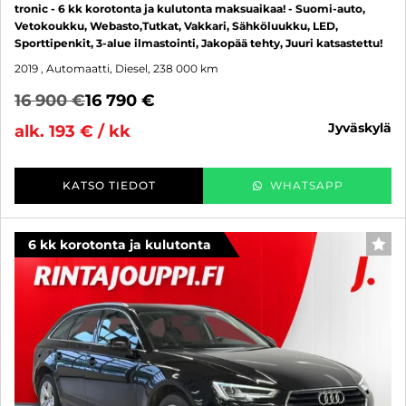
tronic - 6 kk korotonta ja kulutonta maksuaikaa! - Suomi-auto,
Vetokoukku, Webasto,Tutkat, Vakkari, Sähköluukku, LED,
Sporttipenkit, 3-alue ilmastointi, Jakopää tehty, Juuri katsastettu!
2019
, Automaatti, Diesel, 238 000 km
16 900 €
16 790 €
jyväskylä
alk. 193 € / kk
KATSO TIEDOT
WHATSAPP
6 kk korotonta ja kulutonta
SUO