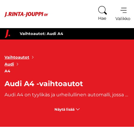
Siirry sisältöön
Hae
Valikko
Vaihtoautot: Audi A4
Vaihtoautot
Audi
A4
Audi A4 -vaihtoautot
Audi A4 on tyylikäs ja urheilullinen automalli, jossa yhdistyvät tyylikäs muotoilu, laadukkaat sisätilat ja huippuluokan suorituskyky. Audi A4:n valmistus aloitettiin vuonna 1994 ja automalli on Suomessa erittäin suosittu. A4-mallin ajodynamiikka ja edistyksellinen teknologia takaavat nautinnollisen ajokokemuksen. Audi A4 -vaihtoautot tarjoavat luokassaan arvostettua laatua ja hienostunutta tyyliä. Audi A4 sopii hyvin heille, jotka etsivät luotettavaa ja tyylikästä autoa jokapäiväiseen käyttöön, mutta myös niille, jotka arvostavat premium-tason mukavuutta ja suorituskykyä. Audi A4:n tilava ja elegantisti suunniteltu sisätila tarjoaa ajomukavuutta sekä kuljettajalle että matkustajille, ja autossa on kiinnitetty erityistä huomiota materiaalien laatuun ja ergonomiaan.
Näytä lisää