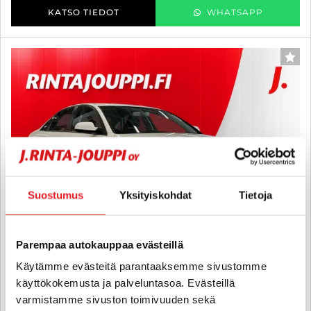
KATSO TIEDOT
WHATSAPP
SUO
Suostumus
Yksityiskohdat
Tietoja
Parempaa autokauppaa evästeillä
Käytämme evästeitä parantaaksemme sivustomme
käyttökokemusta ja palveluntasoa. Evästeillä
Audi A4
varmistamme sivuston toimivuuden sekä
Sedan 2,0 TDI e DPF Start-Stop Business / JUURI KATSASTETTU!