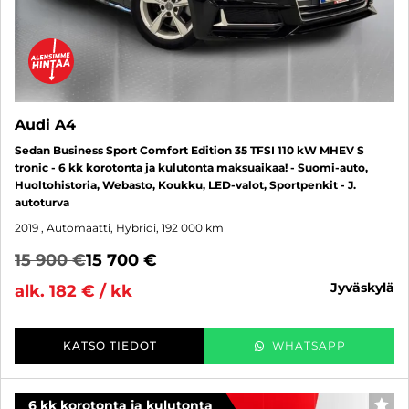
Audi A4
Sedan Business Sport Comfort Edition 35 TFSI 110 kW MHEV S
tronic - 6 kk korotonta ja kulutonta maksuaikaa! - Suomi-auto,
Huoltohistoria, Webasto, Koukku, LED-valot, Sportpenkit - J.
autoturva
2019
, Automaatti, Hybridi, 192 000 km
15 900 €
15 700 €
jyväskylä
alk. 182 € / kk
KATSO TIEDOT
WHATSAPP
6 kk korotonta ja kulutonta