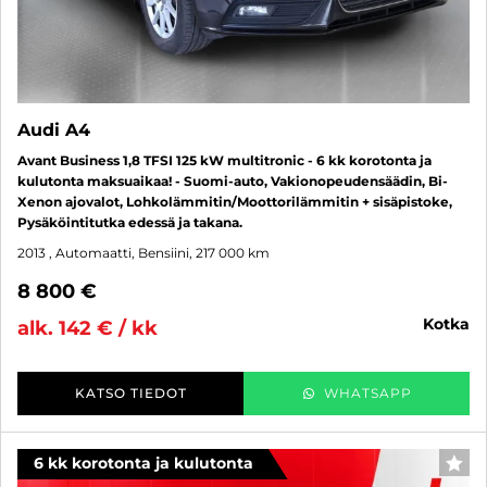
Audi A4
Avant Business 1,8 TFSI 125 kW multitronic - 6 kk korotonta ja
kulutonta maksuaikaa! - Suomi-auto, Vakionopeudensäädin, Bi-
Xenon ajovalot, Lohkolämmitin/Moottorilämmitin + sisäpistoke,
Pysäköintitutka edessä ja takana.
2013
, Automaatti, Bensiini, 217 000 km
8 800 €
kotka
alk. 142 € / kk
KATSO TIEDOT
WHATSAPP
6 kk korotonta ja kulutonta
SUO