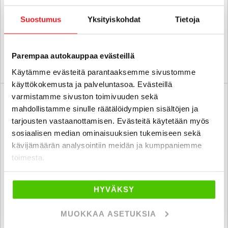
35 900 €
Suostumus
Yksityiskohdat
Tietoja
kuopio
alk. 320 € / kk
Parempaa autokauppaa evästeillä
KATSO TIEDOT
WHATSAPP
Käytämme evästeitä parantaaksemme sivustomme
käyttökokemusta ja palveluntasoa. Evästeillä
varmistamme sivuston toimivuuden sekä
6 kk korotonta ja kulutonta
SUO
mahdollistamme sinulle räätälöidympien sisältöjen ja
tarjousten vastaanottamisen. Evästeitä käytetään myös
sosiaalisen median ominaisuuksien tukemiseen sekä
kävijämäärän analysointiin meidän ja kumppaniemme
toimesta.
HYVÄKSY
MUOKKAA ASETUKSIA