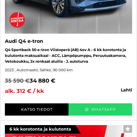
Audi Q4 e-tron
Q4 Sportback 50 e-tron Viistoperä (AB) 4ov A - 6 kk korotonta ja
kulutonta maksuaikaa! - ACC, Lämpöpumppu, Peruutuskamera,
Vetokoukku, 2x renkaat aluilla - J. autoturva
2023
, Automaatti, Sähkö, 90 000 km
35 590 €
34 880 €
lahti
alk. 312 € / kk
KATSO TIEDOT
WHATSAPP
6 kk korotonta ja kulutonta
SUO