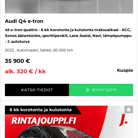
Audi Q4 e-tron
45 e-tron quattro - 6 kk korotonta ja kulutonta maksuaikaa! - ACC,
Sonos äänentoisto, sporttipenkit, Lane Assist, Navi, lämpöpumppu
- J. autoturva
2023
, Automaatti, Sähkö, 60 000 km
35 900 €
kuopio
alk. 320 € / kk
KATSO TIEDOT
WHATSAPP
6 kk korotonta ja kulutonta
SUO