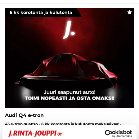
6 kk korotonta ja kulutonta
SUO
Audi Q4 e-tron
45 e-tron quattro - 6 kk korotonta ja kulutonta maksuaikaa! -
Tulossa! - J. autoturva
2023
, Automaatti, Sähkö, 58 000 km