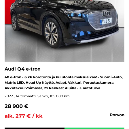
Audi Q4 e-tron
40 e-tron - 6 kk korotonta ja kulutonta maksuaikaa! - Suomi-Auto,
Matrix LED, Head Up Näyttö, Adapt. Vakkari, Peruutuskamera,
Akkutakuu Voimassa, 2x Renkaat Aluilla - J. autoturva
2022
, Automaatti, Sähkö, 105 000 km
28 900 €
porvoo
alk. 277 € / kk