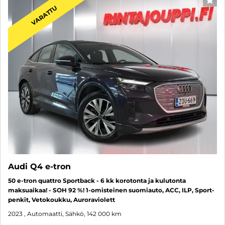
SUO
VARATTU
Audi Q4 e-tron
50 e-tron quattro Sportback - 6 kk korotonta ja kulutonta
maksuaikaa! - SOH 92 %! 1-omisteinen suomiauto, ACC, ILP, Sport-
penkit, Vetokoukku, Auroraviolett
2023
, Automaatti, Sähkö, 142 000 km