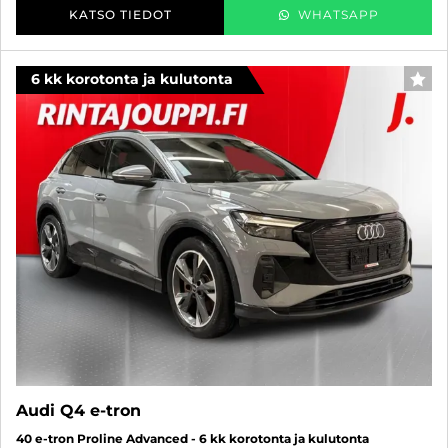
KATSO TIEDOT
WHATSAPP
6 kk korotonta ja kulutonta
SUO
Audi Q4 e-tron
40 e-tron Proline Advanced - 6 kk korotonta ja kulutonta