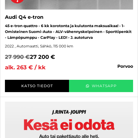
Audi Q4 e-tron
45 e-tron quattro - 6 kk korotonta ja kulutonta maksuaikaa! - 1-
Omisteinen Suomi-Auto - ALV-vähennyskelpoinen - Sporttipenkit
- Lämpöpumppu - CarPlay - LED! - J. autoturva
2022
, Automaatti, Sähkö, 115 000 km
27 990 €
27 200 €
porvoo
alk. 263 € / kk
KATSO TIEDOT
WHATSAPP