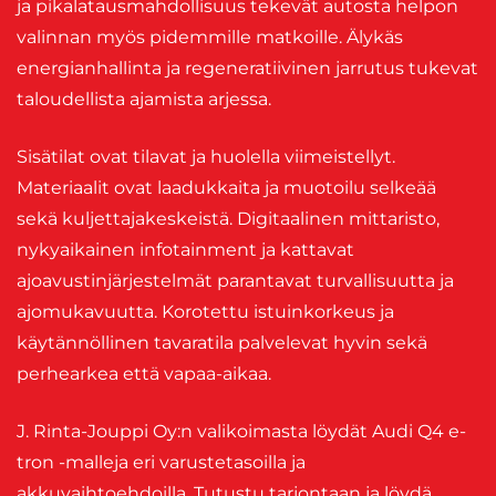
ja pikalatausmahdollisuus tekevät autosta helpon
valinnan myös pidemmille matkoille. Älykäs
energianhallinta ja regeneratiivinen jarrutus tukevat
taloudellista ajamista arjessa.
Sisätilat ovat tilavat ja huolella viimeistellyt.
Materiaalit ovat laadukkaita ja muotoilu selkeää
sekä kuljettajakeskeistä. Digitaalinen mittaristo,
nykyaikainen infotainment ja kattavat
ajoavustinjärjestelmät parantavat turvallisuutta ja
ajomukavuutta. Korotettu istuinkorkeus ja
käytännöllinen tavaratila palvelevat hyvin sekä
perhearkea että vapaa-aikaa.
J. Rinta-Jouppi Oy:n valikoimasta löydät Audi Q4 e-
tron -malleja eri varustetasoilla ja
akkuvaihtoehdoilla. Tutustu tarjontaan ja löydä