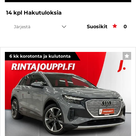
14
kpl
Hakutuloksia
Suosikit
Suos
0
Järjestä
6 kk korotonta ja kulutonta
SUO