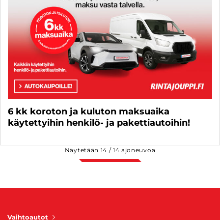
6 kk koroton ja kuluton maksuaika
käytettyihin henkilö- ja pakettiautoihin!
Näytetään
14
/
14
ajoneuvoa
Vaihtoautot