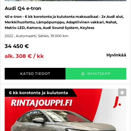
Audi Q4 e-tron
40 e-tron - 6 kk korotonta ja kulutonta maksuaikaa! - 2x Audi alut,
Merkkihuollettu, Lämpöpumppu, Adaptiivinen vakkari, Nahat,
Matrix-LED, Kamera, Audi Sound System, Keyless
2022
, Automaatti, Sähkö, 19 000 km
34 450 €
hyvinkää
alk. 308 € / kk
KATSO TIEDOT
WHATSAPP
6 kk korotonta ja kulutonta
SUO