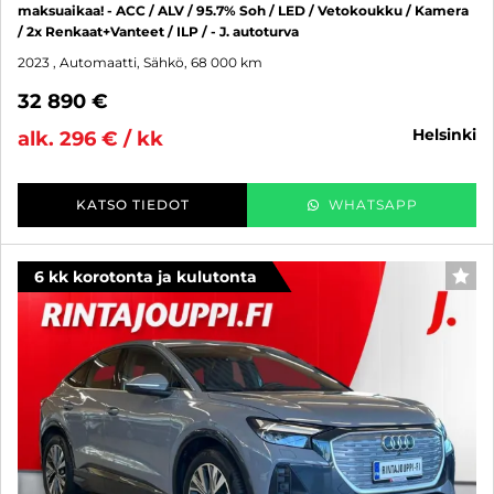
maksuaikaa! - ACC / ALV / 95.7% Soh / LED / Vetokoukku / Kamera
/ 2x Renkaat+Vanteet / ILP / - J. autoturva
2023
, Automaatti, Sähkö, 68 000 km
32 890 €
helsinki
alk. 296 € / kk
KATSO TIEDOT
WHATSAPP
6 kk korotonta ja kulutonta
SUO