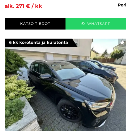
pori
alk. 271 € / kk
KATSO TIEDOT
WHATSAPP
6 kk korotonta ja kulutonta
SUO