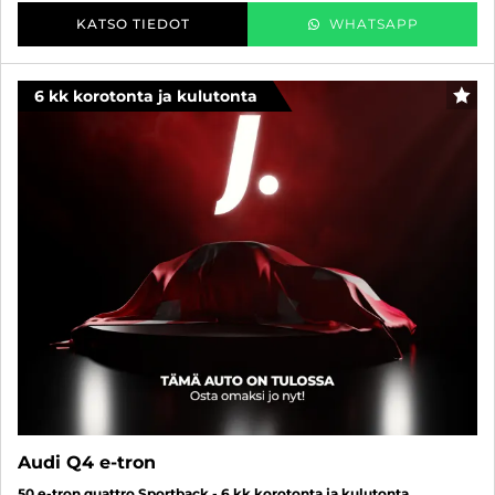
KATSO TIEDOT
WHATSAPP
6 kk korotonta ja kulutonta
SUO
Audi Q4 e-tron
50 e-tron quattro Sportback - 6 kk korotonta ja kulutonta