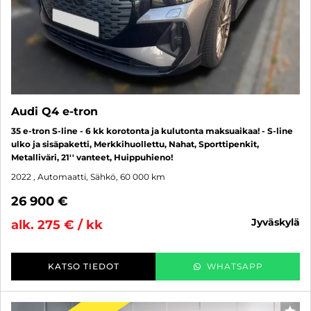
Audi Q4 e-tron
35 e-tron S-line - 6 kk korotonta ja kulutonta maksuaikaa! - S-line
ulko ja sisäpaketti, Merkkihuollettu, Nahat, Sporttipenkit,
Metalliväri, 21'' vanteet, Huippuhieno!
2022
, Automaatti, Sähkö, 60 000 km
26 900 €
jyväskylä
alk. 275 € / kk
KATSO TIEDOT
WHATSAPP