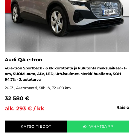
Audi Q4 e-tron
40 e-tron Sportback - 6 kk korotonta ja kulutonta maksuaikaa! - 1-
om, SUOMI-auto, ALV, LED, Urh.istuimet, Merkkihuollettu, SOH
94,7% - J. autoturva
2023
, Automaatti, Sähkö, 72 000 km
32 580 €
raisio
alk. 293 € / kk
KATSO TIEDOT
WHATSAPP