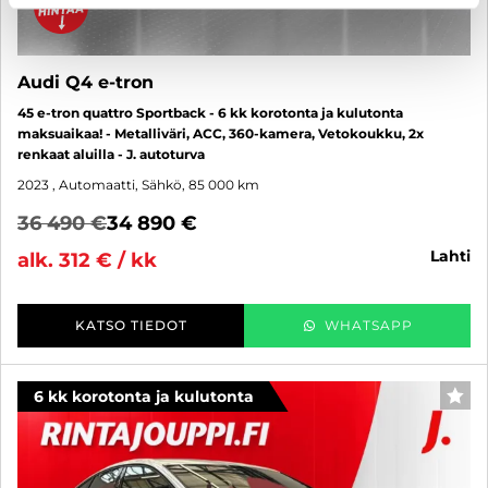
Audi Q4 e-tron
45 e-tron quattro Sportback - 6 kk korotonta ja kulutonta
maksuaikaa! - Metalliväri, ACC, 360-kamera, Vetokoukku, 2x
renkaat aluilla - J. autoturva
2023
, Automaatti, Sähkö, 85 000 km
36 490 €
34 890 €
lahti
alk. 312 € / kk
KATSO TIEDOT
WHATSAPP
6 kk korotonta ja kulutonta
SUO