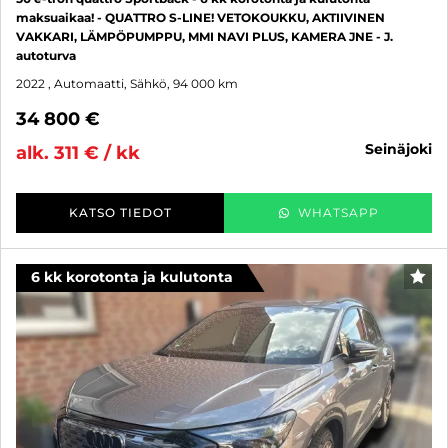
maksuaikaa! - QUATTRO S-LINE! VETOKOUKKU, AKTIIVINEN
VAKKARI, LÄMPÖPUMPPU, MMI NAVI PLUS, KAMERA JNE - J.
autoturva
2022
, Automaatti, Sähkö, 94 000 km
34 800 €
seinäjoki
alk. 311 € / kk
KATSO TIEDOT
WHATSAPP
6 kk korotonta ja kulutonta
SUO