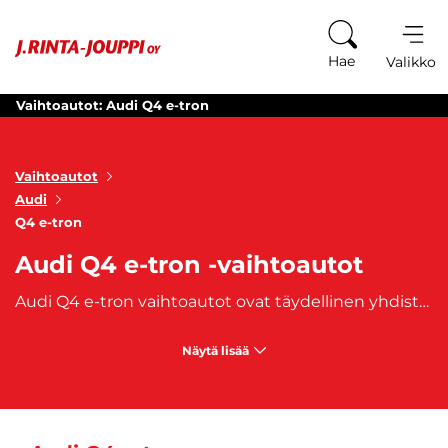
Siirry sisältöön
Hae
Valikko
Vaihtoautot: Audi Q4 e-tron
Vaihtoautot
Audi
Q4 e-tron
Audi Q4 e-tron -vaihtoautot
Audi Q4 e-tron vaihtoautot ovat täydellinen yhdistelmä ympäristöystävällistä sähköautoilua ja Audille ominaista luksusta. Tämä täyssähköinen katumaasturi tarjoaa tilavat sisätilat, monipuoliset varusteet ja edistyneen sähköteknologian. Audi Q4 e-tron vaihtoautot ovat suunniteltu erityisesti niille, jotka arvostavat sekä suorituskykyä että vastuullista autoilua, mutta eivät halua tinkiä mukavuudesta tai ajokokemuksesta. Audi Q4 e-tron vaihtoautot erottuvat modernilla ja elegantilla muotoilullaan. Sen virtaviivainen ulkoasu ja rohkeat linjat antavat sille tyylikkään ilmeen, joka sopii täydellisesti kaupunki- ja maantieajoon. Korkea ajoasento ja laajat sisätilat tekevät matkustamisesta mukavaa niin kuljettajalle kuin matkustajillekin. Sisällä auto on varustettu huipputason infotainment-järjestelmällä, korkealaatuisilla materiaaleilla ja kehittyneillä ajoavustimilla.
Näytä lisää