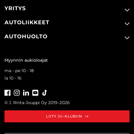
YRITYS
AUTOLIIKKEET
AUTOHUOLTO
Myynnin aukioloajat
ma - pe 10 - 18
la 10 - 16
Facebook
Instagram
LinkedIn
Youtube
Tiktok
© J. Rinta-Jouppi Oy 2019–2026
LIITY JII-KLUBIIN