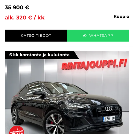
35 900 €
kuopio
alk. 320 € / kk
KATSO TIEDOT
WHATSAPP
6 kk korotonta ja kulutonta