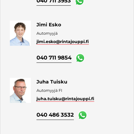
040 711 3953
Jimi Esko
Automyyjä
jimi.esko
@rintajouppi.fi
040 711 9854
Juha Tuisku
Automyyjä FI
juha.tuisku
@rintajouppi.fi
040 486 3532