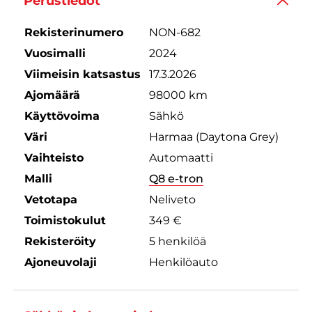
Perustiedot
Rekisterinumero
NON-682
Vuosimalli
2024
Viimeisin katsastus
17.3.2026
Ajomäärä
98000 km
Käyttövoima
Sähkö
Väri
Harmaa (Daytona Grey)
Vaihteisto
Automaatti
Malli
Q8 e-tron
Vetotapa
Neliveto
Toimistokulut
349 €
Rekisteröity
5 henkilöä
Ajoneuvolaji
Henkilöauto