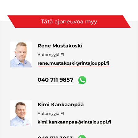
Tätä ajoneuvoa myy
Rene Mustakoski
Automyyjä FI
rene.mustakoski
@rintajouppi.fi
040 711 9857
Kimi Kankaanpää
Automyyjä FI
kimi.kankaanpaa
@rintajouppi.fi