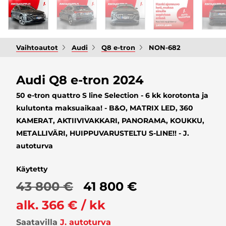
Vaihtoautot
Audi
Q8 e-tron
NON-682
Audi Q8 e-tron 2024
50 e-tron quattro S line Selection - 6 kk korotonta ja
kulutonta maksuaikaa! - B&O, MATRIX LED, 360
KAMERAT, AKTIIVIVAKKARI, PANORAMA, KOUKKU,
METALLIVÄRI, HUIPPUVARUSTELTU S-LINE!! - J.
autoturva
Käytetty
43 800 €
41 800 €
alk. 366 € / kk
Saatavilla
J. autoturva