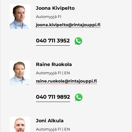
Joona Kivipelto
Automyyjä FI
joona.kivipelto
@rintajouppi.fi
040 711 3952
Raine Ruokola
Automyyjä FI | EN
raine.ruokola
@rintajouppi.fi
040 711 9892
Joni Alkula
Automyyjä FI | EN