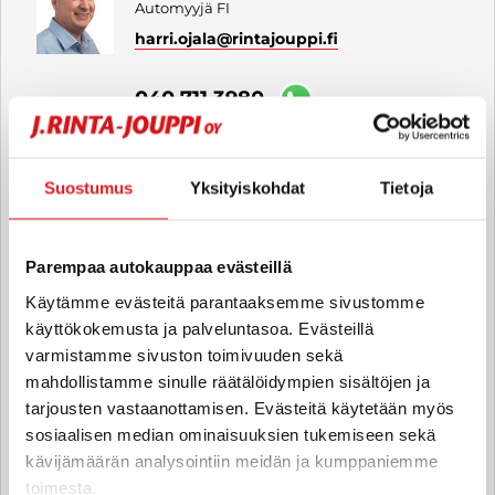
Automyyjä FI
harri.ojala
@rintajouppi.fi
040 711 3980
Teppo Rintala
Suostumus
Yksityiskohdat
Tietoja
Automyyjä FI | EN
teppo.rintala
@rintajouppi.fi
Parempaa autokauppaa evästeillä
Käytämme evästeitä parantaaksemme sivustomme
040 751 2320
käyttökokemusta ja palveluntasoa. Evästeillä
varmistamme sivuston toimivuuden sekä
mahdollistamme sinulle räätälöidympien sisältöjen ja
Olli-Pekka Lähdesmäki
tarjousten vastaanottamisen. Evästeitä käytetään myös
Automyyjä, hyötyajoneuvot FI
sosiaalisen median ominaisuuksien tukemiseen sekä
kävijämäärän analysointiin meidän ja kumppaniemme
olli-pekka.lahdesmaki
toimesta.
@rintajouppi.fi