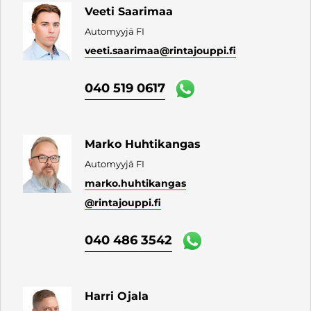
Veeti Saarimaa
Automyyjä FI
veeti.saarimaa
@rintajouppi.fi
040 519 0617
Marko Huhtikangas
Automyyjä FI
marko.huhtikangas
@rintajouppi.fi
040 486 3542
Harri Ojala