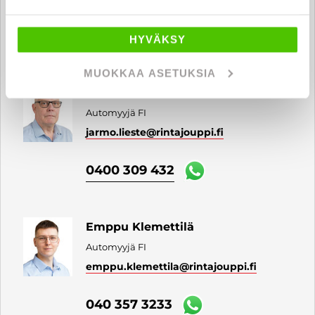
040 711 9890
HYVÄKSY
MUOKKAA ASETUKSIA
Jarmo Lieste
Automyyjä FI
jarmo.lieste
@rintajouppi.fi
0400 309 432
Emppu Klemettilä
Automyyjä FI
emppu.klemettila
@rintajouppi.fi
040 357 3233