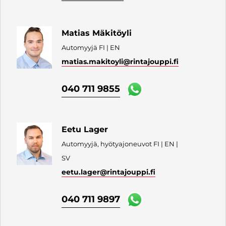
Matias Mäkitöyli
Automyyjä FI | EN
matias.makitoyli
@rintajouppi.fi
040 711 9855
Eetu Lager
Automyyjä, hyötyajoneuvot FI | EN |
SV
eetu.lager
@rintajouppi.fi
040 711 9897