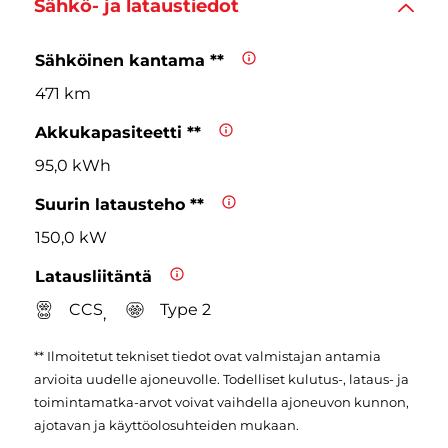
Sähkö- ja lataustiedot
Sähköinen kantama **
471 km
Akkukapasiteetti **
95,0 kWh
Suurin latausteho **
150,0 kW
Latausliitäntä
CCS
Type 2
,
** Ilmoitetut tekniset tiedot ovat valmistajan antamia
arvioita uudelle ajoneuvolle. Todelliset kulutus-, lataus- ja
toimintamatka-arvot voivat vaihdella ajoneuvon kunnon,
ajotavan ja käyttöolosuhteiden mukaan.