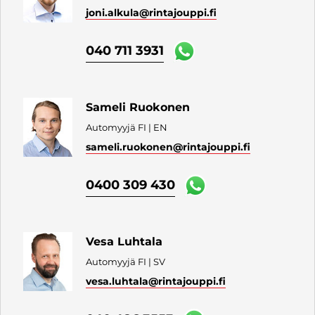
joni.alkula
@rintajouppi.fi
040 711 3931
Sameli Ruokonen
Automyyjä FI | EN
sameli.ruokonen
@rintajouppi.fi
0400 309 430
Vesa Luhtala
Automyyjä FI | SV
vesa.luhtala
@rintajouppi.fi