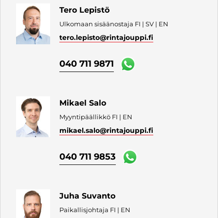
Tero Lepistö
Ulkomaan sisäänostaja FI | SV | EN
tero.lepisto
@rintajouppi.fi
040 711 9871
Mikael Salo
Myyntipäällikkö FI | EN
mikael.salo
@rintajouppi.fi
040 711 9853
Juha Suvanto
Paikallisjohtaja FI | EN