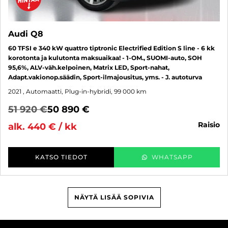
Audi Q8
60 TFSI e 340 kW quattro tiptronic Electrified Edition S line - 6 kk
korotonta ja kulutonta maksuaikaa! - 1-OM., SUOMI-auto, SOH
95,6%, ALV-väh.kelpoinen, Matrix LED, Sport-nahat,
Adapt.vakionop.säädin, Sport-ilmajousitus, yms. - J. autoturva
2021
, Automaatti, Plug-in-hybridi, 99 000 km
51 920 €
50 890 €
raisio
alk. 440 € / kk
KATSO TIEDOT
WHATSAPP
NÄYTÄ LISÄÄ SOPIVIA