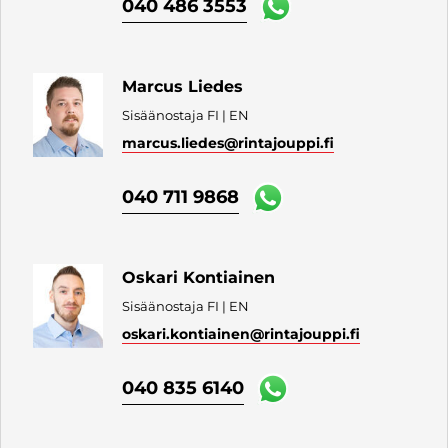
040 486 3553
Marcus Liedes
Sisäänostaja FI | EN
marcus.liedes
@rintajouppi.fi
040 711 9868
Oskari Kontiainen
Sisäänostaja FI | EN
oskari.kontiainen
@rintajouppi.fi
040 835 6140