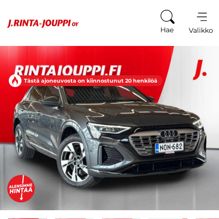
Siirry sisältöön
Hae
Valikko
Tästä ajoneuvosta on kiinnostunut 20 henkilöä