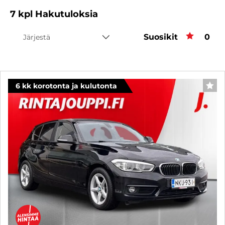
7
kpl
Hakutuloksia
Suosikit
Suos
0
Järjestä
6 kk korotonta ja kulutonta
SUO