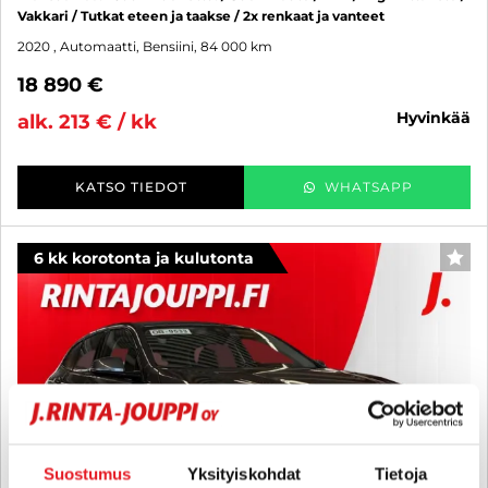
Vakkari / Tutkat eteen ja taakse / 2x renkaat ja vanteet
2020
, Automaatti, Bensiini, 84 000 km
18 890 €
hyvinkää
alk. 213 € / kk
KATSO TIEDOT
WHATSAPP
6 kk korotonta ja kulutonta
SUO
Suostumus
Yksityiskohdat
Tietoja