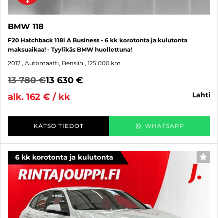
BMW 118
F20 Hatchback 118i A Business - 6 kk korotonta ja kulutonta
maksuaikaa! - Tyylikäs BMW huollettuna!
2017
, Automaatti, Bensiini, 125 000 km
13 780 €
13 630 €
lahti
alk. 162 € / kk
KATSO TIEDOT
WHATSAPP
6 kk korotonta ja kulutonta
SUO