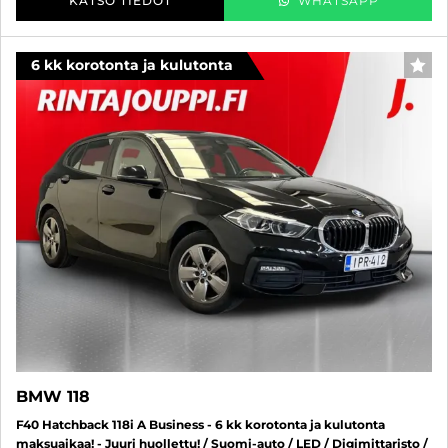
KATSO TIEDOT
WHATSAPP
6 kk korotonta ja kulutonta
SUO
BMW 118
F40 Hatchback 118i A Business - 6 kk korotonta ja kulutonta
maksuaikaa! - Juuri huollettu! / Suomi-auto / LED / Digimittaristo /