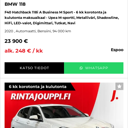
BMW 118
F40 Hatchback 118i A Business M Sport - 6 kk korotonta ja
kulutonta maksuaikaa! - Upea M-sportti, Metalliväri, Shadowline,
HiFi, LED-valot, Digimittari, Tutkat, Navi
2020
, Automaatti, Bensiini, 94 000 km
23 900 €
espoo
alk. 248 € / kk
KATSO TIEDOT
WHATSAPP
6 kk korotonta ja kulutonta
SUO