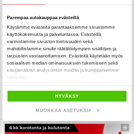
Parempaa autokauppaa evästeillä
Käytämme evästeitä parantaaksemme sivustomme
käyttökokemusta ja palveluntasoa. Evästeillä
BMW 118
varmistamme sivuston toimivuuden sekä
F40 Hatchback 118i A Business Sport - 6 kk korotonta ja kulutonta
mahdollistamme sinulle räätälöidympien sisältöjen ja
maksuaikaa! - METALLIVÄRI, SHADOW LINE, SPORT-PENKIT, LED,
tarjousten vastaanottamisen. Evästeitä käytetään myös
2X RENKAAT, MALTILLISESTI AJETTU & SÄNTILLISESTI HUOLLETTU
YKSILÖ!! - J. autoturva
sosiaalisen median ominaisuuksien tukemiseen sekä
kävijämäärän analysointiin meidän ja kumppaniemme
2020
, Automaatti, Bensiini, 45 000 km
toimesta.
25 800 €
24 400 €
seinäjoki
alk. 253 € / kk
HYVÄKSY
KATSO TIEDOT
WHATSAPP
MUOKKAA ASETUKSIA
6 kk korotonta ja kulutonta
SUO