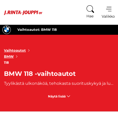
Siirry sisältöön
Hae
Valikko
Vaihtoautot: BMW 118
Vaihtoautot
BMW
118
BMW 118 -vaihtoautot
Tyylikästä ulkonäköä, tehokasta suorituskykyä ja luotettavuutta – näitä ominaisuuksia tarjoavat BMW:n 118-mallin vaihtoautot. BMW 118-mallin sisätilat ovat suunniteltu tarjoamaan mukavuutta ja käytännöllisyyttä. Istuimet ovat ergonomisesti muotoiltuja ja tarjoavat tukea pitkilläkin matkoilla. BMW 118 -vaihtoautot ovat myös teknologisesti kehittyneitä, ja niistä löytyy monia ominaisuuksia, jotka tekevät ajamisesta helppoa, mukavaa ja viihdyttävää. Hanki oma BMW 118 -vaihtoauto ja koe kaikki nämä edut, ja vielä enemmän!
Näytä lisää