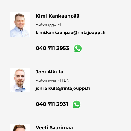
Kimi Kankaanpää
Automyyjä FI
kimi.kankaanpaa
@rintajouppi.fi
040 711 3953
Joni Alkula
Automyyjä FI | EN
joni.alkula
@rintajouppi.fi
040 711 3931
Veeti Saarimaa