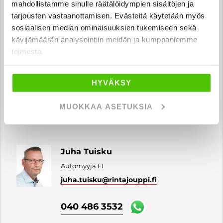
mahdollistamme sinulle räätälöidympien sisältöjen ja
0400 309 432
tarjousten vastaanottamisen. Evästeitä käytetään myös
sosiaalisen median ominaisuuksien tukemiseen sekä
kävijämäärän analysointiin meidän ja kumppaniemme
toimesta.
Harri Ojala
Automyyjä FI
HYVÄKSY
harri.ojala
@rintajouppi.fi
MUOKKAA ASETUKSIA
040 711 3980
Juha Tuisku
Automyyjä FI
juha.tuisku
@rintajouppi.fi
040 486 3532