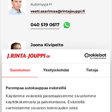
Automyyjä FI
veeti.saarimaa
@rintajouppi.fi
040 519 0617
Joona Kivipelto
Automyyjä FI
joona.kivipelto
@rintajouppi.fi
Suostumus
Yksityiskohdat
Tietoja
040 711 3952
Parempaa autokauppaa evästeillä
Jarmo Lieste
Käytämme evästeitä parantaaksemme sivustomme
Automyyjä FI
käyttökokemusta ja palveluntasoa. Evästeillä
jarmo.lieste
@rintajouppi.fi
varmistamme sivuston toimivuuden sekä