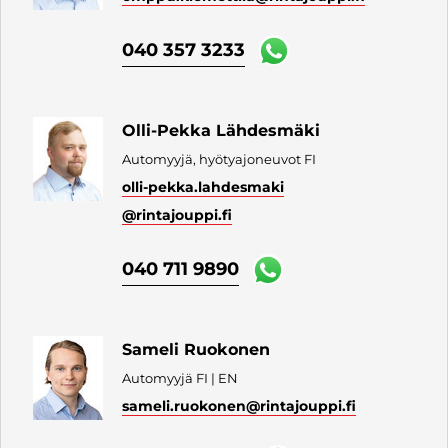
040 357 3233
Olli-Pekka Lähdesmäki
Automyyjä, hyötyajoneuvot FI
olli-pekka.lahdesmaki
@rintajouppi.fi
040 711 9890
Sameli Ruokonen
Automyyjä FI | EN
sameli.ruokonen
@rintajouppi.fi