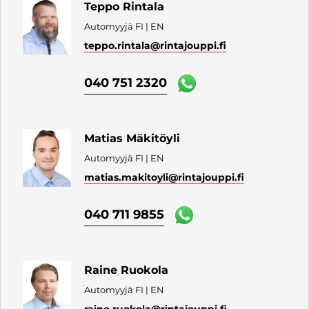
Teppo Rintala
Automyyjä FI | EN
teppo.rintala
@rintajouppi.fi
040 751 2320
Matias Mäkitöyli
Automyyjä FI | EN
matias.makitoyli
@rintajouppi.fi
040 711 9855
Raine Ruokola
Automyyjä FI | EN
raine.ruokola
@rintajouppi.fi