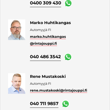
0400 309 430
Marko Huhtikangas
Automyyjä FI
marko.huhtikangas
@rintajouppi.fi
040 486 3542
Rene Mustakoski
Automyyjä FI
rene.mustakoski
@rintajouppi.fi
040 711 9857