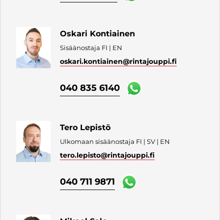
Oskari Kontiainen
Sisäänostaja FI | EN
oskari.kontiainen
@rintajouppi.fi
040 835 6140
Tero Lepistö
Ulkomaan sisäänostaja FI | SV | EN
tero.lepisto
@rintajouppi.fi
040 711 9871