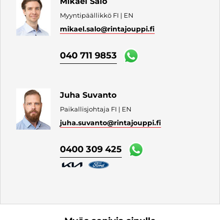
Mikael Salo
Myyntipäällikkö FI | EN
mikael.salo
@rintajouppi.fi
040 711 9853
Juha Suvanto
Paikallisjohtaja FI | EN
juha.suvanto
@rintajouppi.fi
0400 309 425