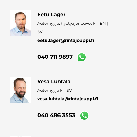
Eetu Lager
Automyyjä, hyötyajoneuvot FI | EN |
SV
eetu.lager
@rintajouppi.fi
040 711 9897
Vesa Luhtala
Automyyjä FI | SV
vesa.luhtala
@rintajouppi.fi
040 486 3553