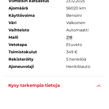
Viimeisin katsastus
23.12.2025
Ajomäärä
56020 km
Käyttövoima
Bensiini
Väri
Valkoinen
Vaihteisto
Automaatti
Malli
218
Vetotapa
Etuveto
Toimistokulut
349 €
Rekisteröity
5 henkilöä
Ajoneuvolaji
Henkilöauto
Kysy tarkempia tietoja