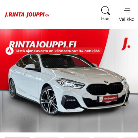
Siirry sisältöön
Hae
Valikko
Tästä ajoneuvosta on kiinnostunut 94 henkilöä