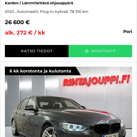
Kardon / Lämmitettävä ohjauspyörä
2020
, Automaatti, Plug-in-hybridi, 78 100 km
26 600 €
pori
alk. 272 € / kk
KATSO TIEDOT
WHATSAPP
6 kk korotonta ja kulutonta