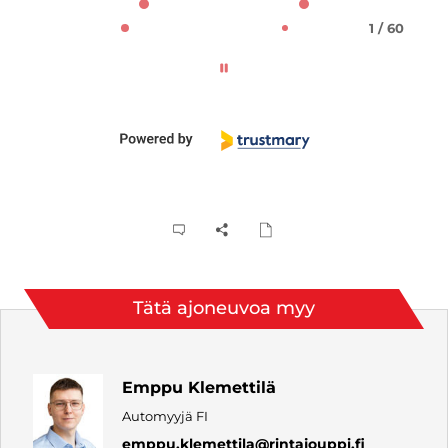
1 / 60
Tätä ajoneuvoa myy
Emppu Klemettilä
Automyyjä FI
emppu.klemettila
@rintajouppi.fi