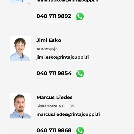
040 711 9892
Jimi Esko
Automyyjä
jimi.esko
@rintajouppi.fi
040 711 9854
Marcus Liedes
Sisäänostaja FI | EN
marcus.liedes
@rintajouppi.fi
040 711 9868