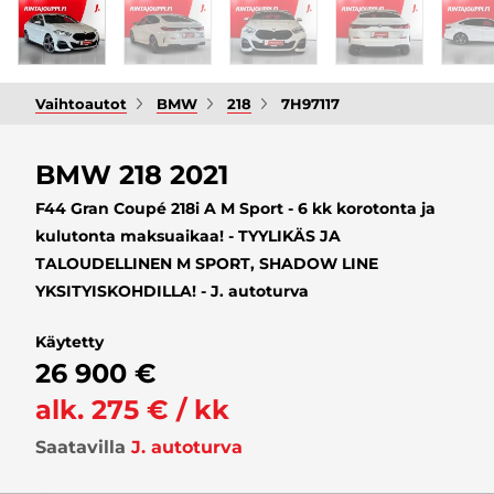
Vaihtoautot
BMW
218
7H97117
BMW 218 2021
F44 Gran Coupé 218i A M Sport - 6 kk korotonta ja
kulutonta maksuaikaa! - TYYLIKÄS JA
TALOUDELLINEN M SPORT, SHADOW LINE
YKSITYISKOHDILLA! - J. autoturva
Käytetty
26 900 €
alk. 275 € / kk
Saatavilla
J. autoturva