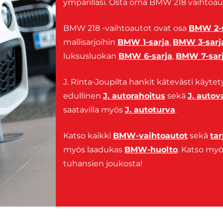
ympärilläsi. Osta oma BMW 218 vaihtoauto
BMW 218 -vaihtoautot ovat osa
BMW 2-s
mallisarjoihin
BMW 1-sarja
,
BMW 3-sarj
luksusluokan
BMW 6-sarja
,
BMW 7-sar
J. Rinta-Joupilta hankit kätevästi käytet
edullinen
J. autorahoitus
sekä
J. auto
saatavilla myös
J. autoturva
.
Katso kaikki
BMW-vaihtoautot
sekä
ta
myös laadukas
BMW-huolto
. Katso m
tuhansien joukosta!