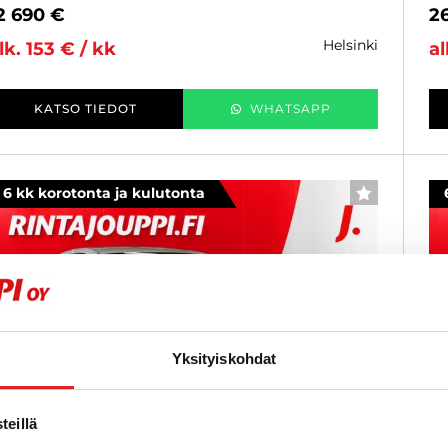
2 690 €
2
helsinki
lk. 153 € / kk
al
KATSO TIEDOT
WHATSAPP
6 kk korotonta ja kulutonta
SUOSIKKI
Yksityiskohdat
eillä