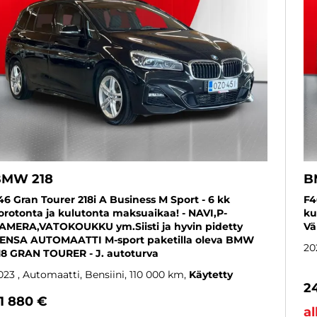
BMW 218
B
46 Gran Tourer 218i A Business M Sport - 6 kk
F4
orotonta ja kulutonta maksuaikaa! - NAVI,P-
ku
AMERA,VATOKOUKKU ym.Siisti ja hyvin pidetty
Vä
ENSA AUTOMAATTI M-sport paketilla oleva BMW
20
18 GRAN TOURER - J. autoturva
023
, Automaatti, Bensiini, 110 000 km
Käytetty
2
1 880 €
al