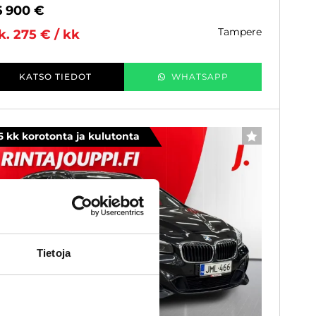
6 900 €
tampere
k. 275 € / kk
KATSO TIEDOT
WHATSAPP
6 kk korotonta ja kulutonta
SUOSIKKI
Tietoja