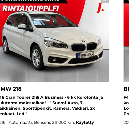
SUOSIKKI
BMW 218
B
46 Gran Tourer 218i A Business - 6 kk korotonta ja
F4
ulutonta maksuaikaa! - " Suomi-Auto, 7-
ko
aikkainen, Sporttipenkit, Kamera, Vakkari, 2x
1.
enkaat, Led "
Pr
016
, Automaatti, Bensiini, 211 000 km
Käytetty
20