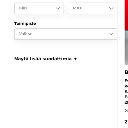
MIN
MAX
Toimipiste
Valitse
Näytä lisää suodattimia
F
k
K
B
2
2
2