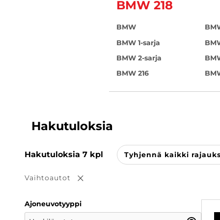
BMW 218
BMW
BMW
BMW 1-sarja
BMW
BMW 2-sarja
BMW
BMW 216
BMW
Hakutuloksia
Hakutuloksia
7
kpl
Tyhjennä kaikki rajauk
Vaihtoautot
Poista valinta
Ajoneuvotyyppi