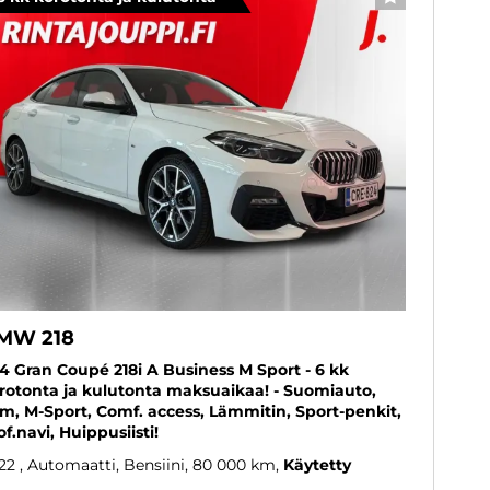
SUOSIKKI
MW 218
4 Gran Coupé 218i A Business M Sport - 6 kk
rotonta ja kulutonta maksuaikaa! - Suomiauto,
om, M-Sport, Comf. access, Lämmitin, Sport-penkit,
of.navi, Huippusiisti!
22
, Automaatti, Bensiini, 80 000 km
Käytetty