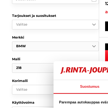
1
a
Tarjoukset ja suositukset
Valitse
Merkki
BMW
Malli
218
Korimalli
Suostumus
Valitse
Parempaa autokauppaa eväst
Käyttövoima