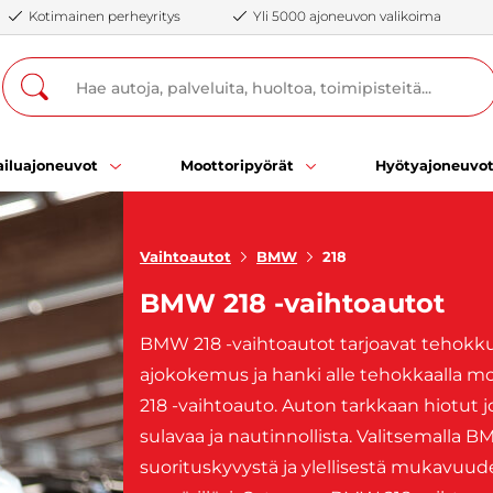
Kotimainen perheyritys
Yli 5000 ajoneuvon valikoima
iluajoneuvot
Moottoripyörät
Hyötyajoneuvo
Vaihtoautot
BMW
218
BMW 218 -vaihtoautot
BMW 218 -vaihtoautot tarjoavat tehokkuu
ajokokemus ja hanki alle tehokkaalla moo
218 -vaihtoauto. Auton tarkkaan hiotut j
sulavaa ja nautinnollista. Valitsemalla
suorituskyvystä ja ylellisestä mukavuudes