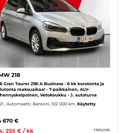
MW 218
6 Gran Tourer 218i A Business - 6 kk korotonta ja
lutonta maksuaikaa! - 7-paikkainen, ALV-
hennyskelpoinen, Vetokoukku - J. autoturva
21
, Automaatti, Bensiini, 102 000 km
Käytetty
4 670 €
helsinki
k. 255 € / kk