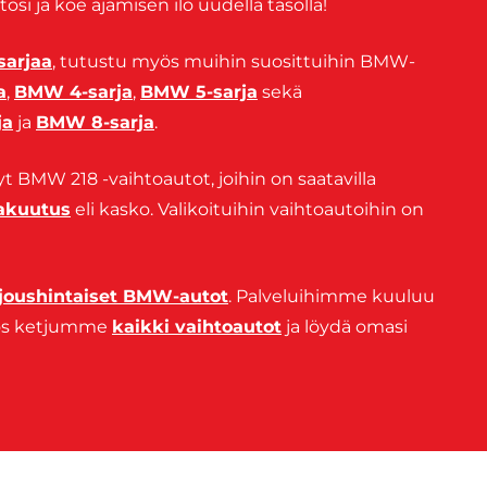
si ja koe ajamisen ilo uudella tasolla!
arjaa
, tutustu myös muihin suosittuihin BMW-
a
,
BMW 4-sarja
,
BMW 5-sarja
sekä
ja
ja
BMW 8-sarja
.
yt BMW 218 -vaihtoautot, joihin on saatavilla
vakuutus
eli kasko. Valikoituihin vaihtoautoihin on
rjoushintaiset BMW-autot
. Palveluihimme kuuluu
yös ketjumme
kaikki vaihtoautot
ja löydä omasi