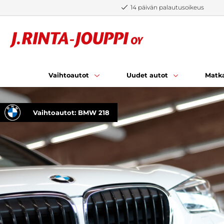
Siirry sisältöön
14 päivän palautusoikeus
Vaihtoautot
Uudet autot
Matka
Vaihtoautot: BMW 218