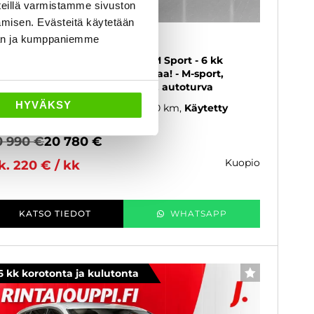
eillä varmistamme sivuston
amisen. Evästeitä käytetään
MW 218
dän ja kumppaniemme
6 Gran Tourer 218i A Business M Sport - 6 kk
rotonta ja kulutonta maksuaikaa! - M-sport,
tokoukku, Peruutuskamera - J. autoturva
HYVÄKSY
22
, Automaatti, Bensiini, 126 000 km
Käytetty
0 990 €
20 780 €
kuopio
k. 220 € / kk
KATSO TIEDOT
WHATSAPP
6 kk korotonta ja kulutonta
SUOSIKKI