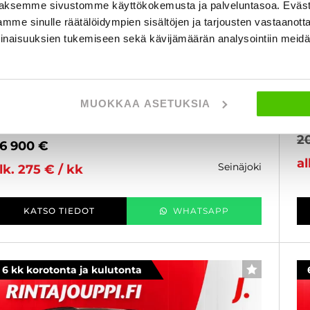
aksemme sivustomme käyttökokemusta ja palveluntasoa. Eväst
mme sinulle räätälöidympien sisältöjen ja tarjousten vastaanott
BMW 218
B
inaisuuksien tukemiseen sekä kävijämäärän analysointiin mei
44 Gran Coupé 218i A M Sport - 6 kk korotonta ja
F4
ulutonta maksuaikaa! - TYYLIKÄS JA
ko
ALOUDELLINEN M SPORT, SHADOW LINE
Ve
KSITYISKOHDILLA! - J. autoturva
MUOKKAA ASETUKSIA
20
021
, Automaatti, Bensiini, 56 020 km
Käytetty
2
6 900 €
al
seinäjoki
lk. 275 € / kk
KATSO TIEDOT
WHATSAPP
6 kk korotonta ja kulutonta
SUOSIKKI