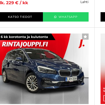
lahti
lk. 229 € / kk
KATSO TIEDOT
WHATSAPP
6 kk korotonta ja kulutonta
SUOSIKKI