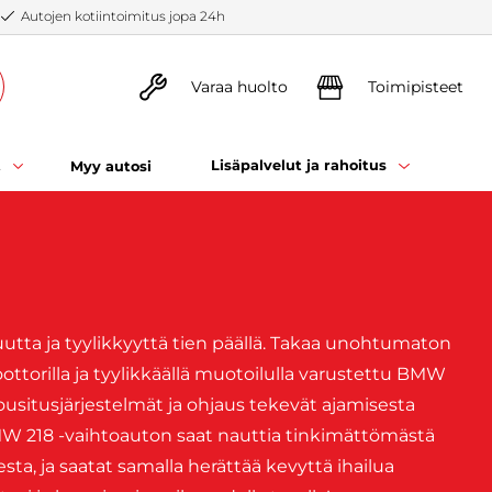
Autojen kotiintoimitus jopa 24h
Varaa huolto
Toimipisteet
t
Lisäpalvelut ja rahoitus
Myy autosi
tta ja tyylikkyyttä tien päällä. Takaa unohtumaton
ttorilla ja tyylikkäällä muotoilulla varustettu BMW
ousitusjärjestelmät ja ohjaus tekevät ajamisesta
 BMW 218 -vaihtoauton saat nauttia tinkimättömästä
ta, ja saatat samalla herättää kevyttä ihailua