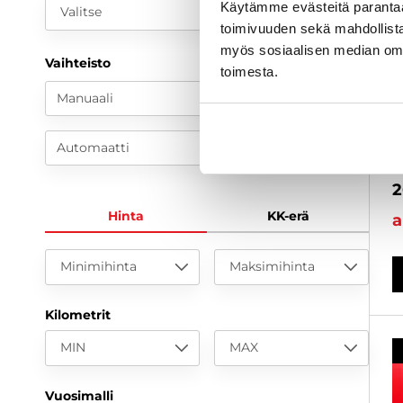
Käytämme evästeitä paranta
Valitse
toimivuuden sekä mahdollista
myös sosiaalisen median om
Vaihteisto
toimesta.
F
k
Manuaali
T
Y
Automaatti
2
2
Hinta
KK-erä
a
Minimihinta
Maksimihinta
Kilometrit
MIN
MAX
Vuosimalli