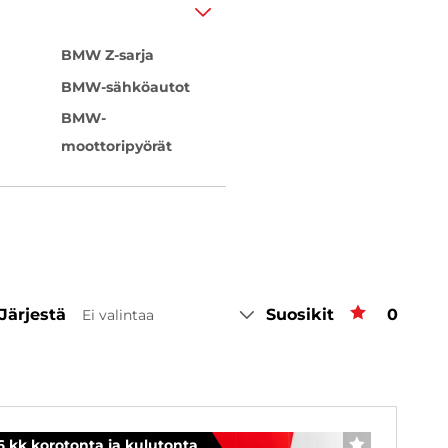
BMW Z-sarja
BMW-sähköautot
BMW-
moottoripyörät
Järjestä
Suosikit
Suosiki
0
Ei valintaa
6 kk korotonta ja kulutonta