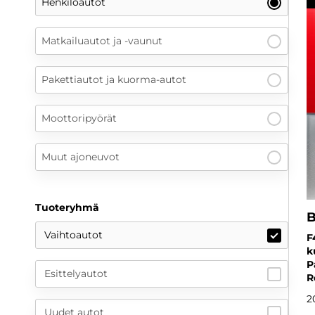
Henkilöautot
Matkailuautot ja -vaunut
Pakettiautot ja kuorma-autot
Moottoripyörät
Muut ajoneuvot
Tuoteryhmä
Vaihtoautot
F
k
P
Esittelyautot
R
2
Uudet autot